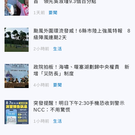
首 領先吳淑瑾9.3個百分點
1天前
要聞
颱風外圍環流發威！6縣市陸上強風特報 8
級陣風連颳2天
2小時前
生活
政院拍板！海嘯、堰塞湖劃歸中央權責 新
增「災防長」制度
4小時前
要聞
突發提醒！明日下午2:30手機恐收到警示
NCC：不用驚慌
1小時前
生活