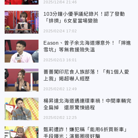
2025/12/04 21:46
103分鐘小優爭議紀錄片！認了發動
「排擠」6女星當場變臉
2025/02/24 17:02
Eason、曾子余北海道爆意外！「摔進
雪坑」等無救援險失溫
2025/02/13 16:01
薔薔闖印尼食人族部落！「有1個人愛
上我」揭超嚇人經歷
2025/02/02 12:49
楊昇達北海道遇連環車禍！中間車輛完
全扁掉 還原驚悚過程
2025/02/02 12:25
甄莉遭詐！嫌犯稱「能用6折買新車」
手段曝光：演藝圈很好騙