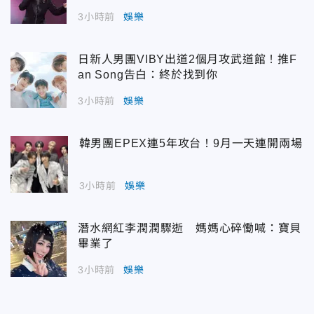
3小時前
娛樂
日新人男團VIBY出道2個月攻武道館！推F
an Song告白：終於找到你
3小時前
娛樂
韓男團EPEX連5年攻台！9月一天連開兩場
3小時前
娛樂
潛水網紅李潤潤驟逝 媽媽心碎慟喊：寶貝
畢業了
3小時前
娛樂