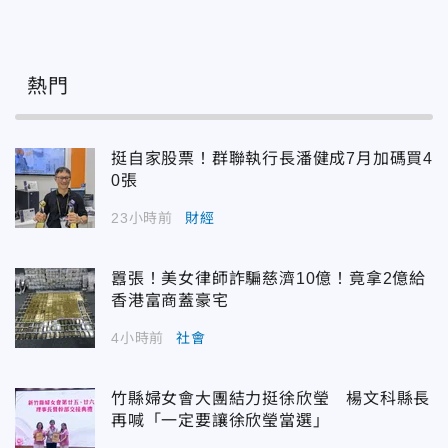
熱門
挺自家股票！群聯執行長潘健成7月加碼買4
0張
23小時前
財經
囂張！美女律師詐騙慈濟10億！竟拿2億給
香港富商蓋豪宅
4小時前
社會
竹縣婦女會大團結力挺徐欣瑩 楊文科縣長
再喊「一定要讓徐欣瑩當選」