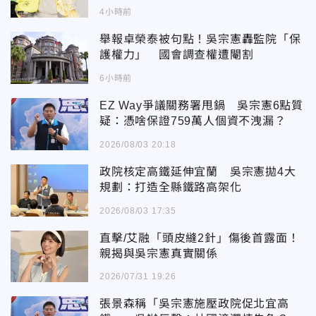
4小時前
舉報卓榮泰被句點！吳宗憲轟監院「保
護權力」 國會調查權遭閹割
6小時前
EZ Way爭議關務署甩鍋 吳宗憲6點質
疑：憑啥保證759萬人個資不洩漏？
2026/08/03 20:18
政院核定高鐵延伸宜蘭 吳宗憲拋4大
規劃：打造全縣鐵路高架化
2026/08/03 17:35
直擊/艾融「頭皮縫2針」傷後首露面！
親揭與吳宗憲真實關係
2026/07/31 19:26
張景森稱「吳宗憲施壓政院促北宜高