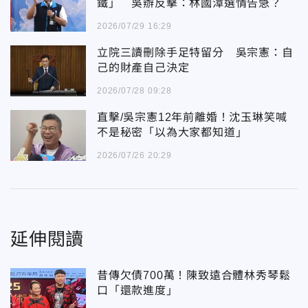
鐵」 吳辦反擊：林國漳選情告急？
2026/07/29 16:29
立院三讀刪除手足特留分 吳宗憲：自
己的財產自己決定
2026/07/28 09:28
直擊/吳宗憲12年前離婚！沈玉琳笑喊
不是秘密「以為大家都知道」
2026/07/26 20:29
延伸閱讀
昔傳欠債700萬！陳致遠合體林秀琴鬆
口「還款進度」