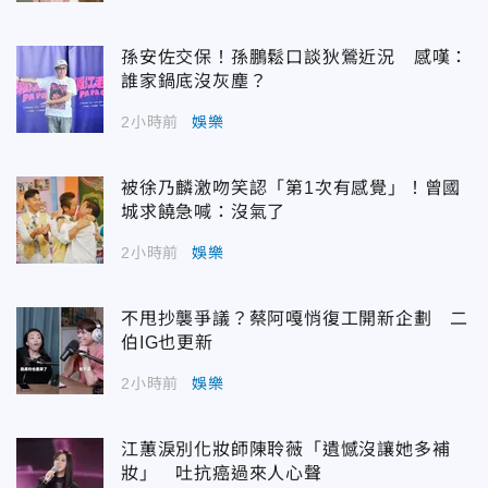
孫安佐交保！孫鵬鬆口談狄鶯近況 感嘆：
誰家鍋底沒灰塵？
2小時前
娛樂
被徐乃麟激吻笑認「第1次有感覺」！曾國
城求饒急喊：沒氣了
2小時前
娛樂
不甩抄襲爭議？蔡阿嘎悄復工開新企劃 二
伯IG也更新
2小時前
娛樂
江蕙淚別化妝師陳聆薇「遺憾沒讓她多補
妝」 吐抗癌過來人心聲