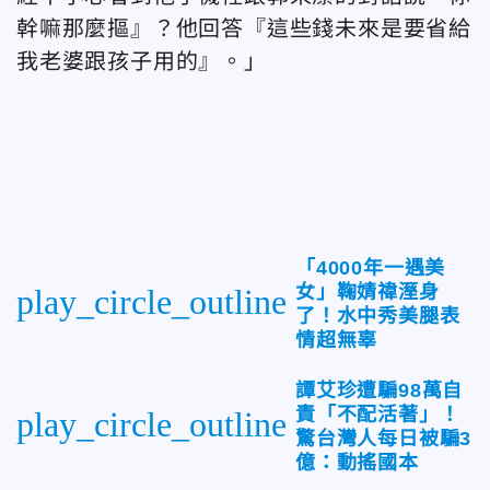
幹嘛那麼摳』？他回答『這些錢未來是要省給
我老婆跟孩子用的』。」
「4000年一遇美
女」鞠婧禕溼身
play_circle_outline
了！水中秀美腿表
情超無辜
譚艾珍遭騙98萬自
責「不配活著」！
play_circle_outline
驚台灣人每日被騙3
億：動搖國本