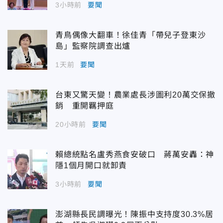
3小時前
要聞
青鳥偶像大翻車！徐佳青「帶兒子登東沙
島」監察院調查出爐
1天前
要聞
台東又驚天變！農業處長涉圖利20萬交保撤
銷 重開羈押庭
20小時前
要聞
賴總統點名盧秀燕食安破口 蔣萬安轟：神
隱1個月開口就卸責
3小時前
要聞
澎湖縣長民調曝光！陳振中支持度30.3%居