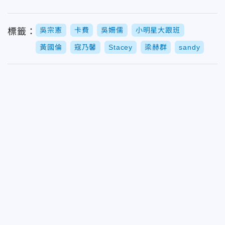
吳宗憲
卡費
吳姍儒
小明星大跟班
標籤：
黃國倫
寇乃馨
Stacey
梁赫群
sandy