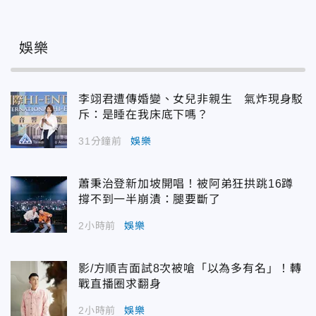
娛樂
李翊君遭傳婚變、女兒非親生 氣炸現身駁
斥：是睡在我床底下嗎？
31分鐘前
娛樂
蕭秉治登新加坡開唱！被阿弟狂拱跳16蹲
撐不到一半崩潰：腿要斷了
2小時前
娛樂
影/方順吉面試8次被嗆「以為多有名」！轉
戰直播圈求翻身
2小時前
娛樂