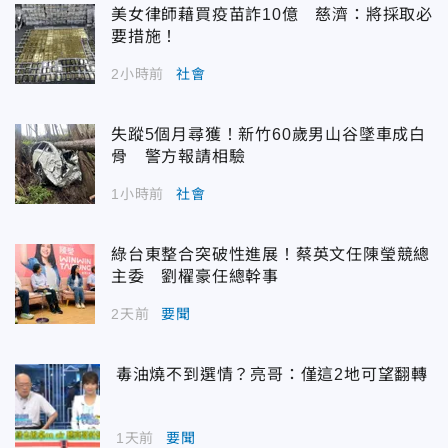
美女律師藉買疫苗詐10億 慈濟：將採取必
要措施！
2小時前
社會
失蹤5個月尋獲！新竹60歲男山谷墜車成白
骨 警方報請相驗
1小時前
社會
綠台東整合突破性進展！蔡英文任陳瑩競總
主委 劉櫂豪任總幹事
2天前
要聞
毒油燒不到選情？亮哥：僅這2地可望翻轉
1天前
要聞