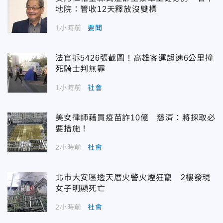
地院：管收12天釋放沒雙標
1小時前
要聞
法官拆5426張截圖！高雄客運超速6公里撞
死騎士判無罪
1小時前
社會
美女律師藉買疫苗詐10億 慈濟：將採取必
要措施！
2小時前
社會
北市大安區透天厝火警火煙狂竄 2樓發現
女子明顯死亡
2小時前
社會