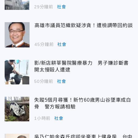
29分鐘前
社會
高雄市議員范織欽疑涉貪！遭檢調帶回約談
45分鐘前
社會
影/新店耕莘醫院醫療暴力 男子嫌診斷書
開太慢毆人遭逮
50分鐘前
社會
失蹤5個月尋獲！新竹60歲男山谷墜車成白
骨 警方報請相驗
1小時前
社會
吳乃仁帕金森氏症卻坐豪車上健身房 台中