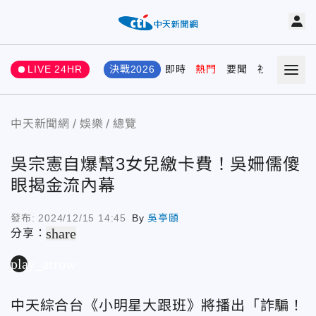
LIVE 24HR
決戰2026
即時
熱門
要聞
社會
娛樂
中天新聞網
娛樂
總覽
吳宗憲自爆幫3女兒繳卡費！吳姍儒傻
眼揭金流內幕
發布:
2024/12/15 14:45
By
吳亭頤
share
分享：
play_arrow
中天綜合台《小明星大跟班》將播出「詐騙！