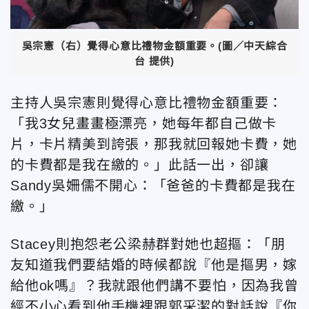
吳宗憲（右）覺得心意比禮物金額重要。(圖／中天綜合
台 提供)
主持人吳宗憲則覺得心意比禮物金額重要：
「我3女兒畫畫極漂亮，她每年都自己做卡
片，卡片精美到誇張，那我就回報她卡費，她
的卡費都是我在繳的。」此話一出，卻讓
Sandy吳姍儒不開心：「爸爸的卡費都是我在
繳。」
Stacey則抱怨老公梁赫群對她也超摳：「朋
友知道我們要結婚的時候都說『他是摳男，嫁
給他ok嗎』？我就跟他們講不要怕，因為我曾
經不小心看到他手機裡跟郭采潔的對話說『你