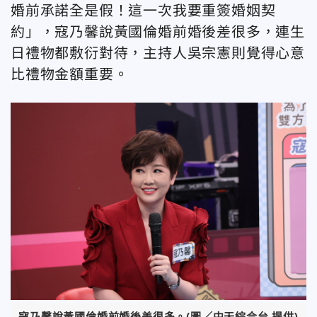
婚前承諾全是假！這一次我要重簽婚姻契
約」，寇乃馨說黃國倫婚前婚後差很多，連生
日禮物都敷衍對待，主持人吳宗憲則覺得心意
比禮物金額重要。
寇乃馨說黃國倫婚前婚後差很多。(圖／中天綜合台 提供)