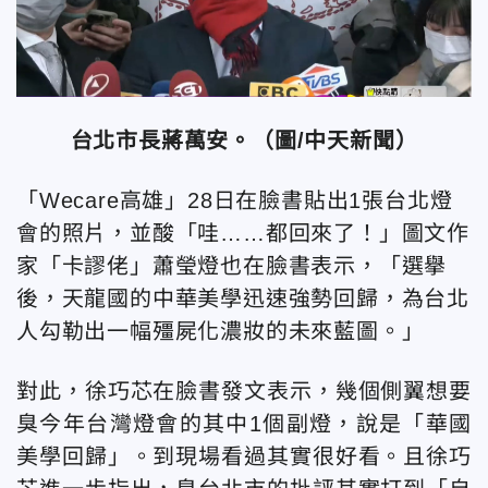
台北市長蔣萬安。（圖/中天新聞）
「Wecare高雄」28日在臉書貼出1張台北燈
會的照片，並酸「哇……都回來了！」圖文作
家「卡謬佬」蕭瑩燈也在臉書表示，「選擧
後，天龍國的中華美學迅速強勢回歸，為台北
人勾勒出一幅殭屍化濃妝的未來藍圖。」
對此，徐巧芯在臉書發文表示，幾個側翼想要
臭今年台灣燈會的其中1個副燈，說是「華國
美學回歸」。到現場看過其實很好看。且徐巧