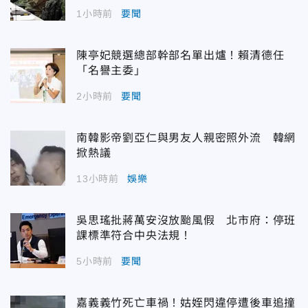
1小時前
要聞
陳亭妃競選總部幹部名單出爐！賴清德任
「名譽主委」
2小時前
要聞
南韓影帝劉亞仁與男友人親密照外流 韓網
掀熱議
13小時前
娛樂
吳思瑤批蔣萬安沒放颱風假 北市府：停班
課標準符合中央法規！
5小時前
要聞
嘉義義竹死亡車禍！姑姪閃違停遭後車追撞