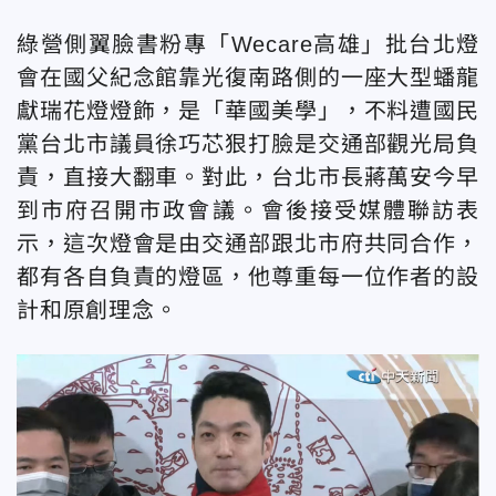
綠營側翼臉書粉專「Wecare高雄」批台北燈
會在國父紀念館靠光復南路側的一座大型蟠龍
獻瑞花燈燈飾，是「華國美學」，不料遭國民
黨台北市議員徐巧芯狠打臉是交通部觀光局負
責，直接大翻車。對此，台北市長蔣萬安今早
到市府召開市政會議。會後接受媒體聯訪表
示，這次燈會是由交通部跟北市府共同合作，
都有各自負責的燈區，他尊重每一位作者的設
計和原創理念。