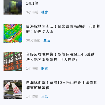
1死1傷
3小時前
社會
白海豚登陸浙江！台北風雨漸趨緩 市府提
醒：仍需防大雨
30分鐘前
生活
台股反攻號角響！夜盤狂漲站上4.5萬點
法人點名本周聚焦「2大焦點」
1小時前
財經
白海豚衝擊！華航10日松山往返上海異動
浦東航班延後
1小時前
生活