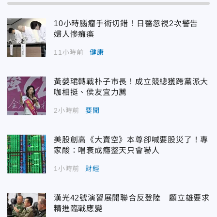
10小時腦瘤手術切錯！日醫忽視2次警告
婦人慘癱瘓
11小時前
健康
黃嫈珺轉戰朴子市長！成立競總獲跨黨派大
咖相挺、侯友宜力薦
2小時前
要聞
美股創高《大賣空》本尊卻喊要股災了！專
家酸：唱衰成癮整天只會嚇人
1小時前
財經
漢光42號演習展開聯合反登陸 顧立雄要求
精進臨戰應變