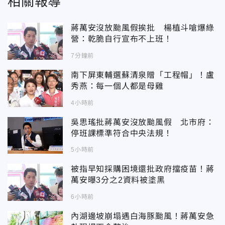
相關報導
蔣萬安沒放颱風假挨批 楊植斗嗆爆綠
營：乾脆自行宣布不上班！
7分鐘前
南下屏東輔選蘇清泉贈「工程帽」！盧
秀燕：每一個人都是母雞
4小時前
吳思瑤批蔣萬安沒放颱風假 北市府：
停班課標準符合中央法規！
5小時前
被指早知採購困境還批政府擋疫苗！蔣
萬安曝3分之2資料被塗黑
6小時前
內湖邊坡崩塌遇白海豚颱風！蔣萬安急