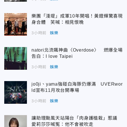
樂團「淺堤」成軍10年開唱！黃鐙輝驚喜現
身合體 笑喊：相見恨晚
3小時前
娛樂
natori北流飆神曲〈Overdose〉 燃爆全場
告白：I love Taipei
3小時前
娛樂
jo0ji、yama強碰白海豚仍爆滿 UVERwor
ld宣布11月攻台開專場
3小時前
娛樂
讓助理颱風天站陽台「肉身護植栽」惹議
愛莉莎莎喊冤：他不會被吹走