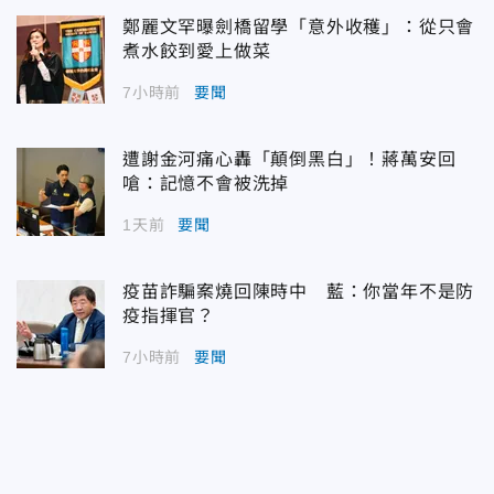
鄭麗文罕曝劍橋留學「意外收穫」：從只會
煮水餃到愛上做菜
7小時前
要聞
遭謝金河痛心轟「顛倒黑白」！蔣萬安回
嗆：記憶不會被洗掉
1天前
要聞
疫苗詐騙案燒回陳時中 藍：你當年不是防
疫指揮官？
7小時前
要聞