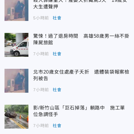
殺人罪嫌重大！產嬰夭折藏屍5天 19歲女
大生遭聲押
5小時前
社會
驚悚！過了退房時間 高雄58歲男一絲不掛
陳屍旅館
7小時前
社會
北市20歲女住處產子夭折 遺體裝袋報案檢
列被告
7小時前
社會
影/新竹山區「巨石掉落」躺路中 施工單
位急調怪手
7小時前
社會