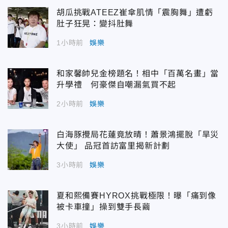
胡瓜挑戰ATEEZ崔傘肌情「震胸舞」遭虧
肚子狂晃：變抖肚舞
1小時前
娛樂
和家馨帥兒金榜題名！相中「百萬名畫」當
升學禮 何豪傑自嘲漏氣買不起
2小時前
娛樂
白海豚攪局花蓮竟放晴！蕭景鴻擺脫「旱災
大使」 品冠首訪富里揭新計劃
3小時前
娛樂
夏和熙備賽HYROX挑戰極限！曝「痛到像
被卡車撞」操到雙手長繭
3小時前
娛樂