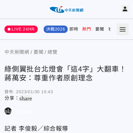
LIVE 24HR
決戰2026
即時
熱門
要聞
社會
娛樂
中天新聞網
要聞
總覽
綠側翼批台北燈會「這4字」大翻車！
蔣萬安：尊重作者原創理念
發布:
2023/01/30 10:43
share
分享：
play_arrow
記者 李俊毅／綜合報導