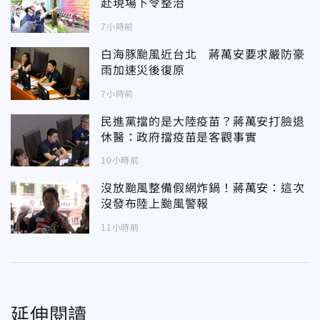
赴現場下令整治
7小時前
白海豚颱風近台北 蔣萬安要求嚴防豪
雨加速災後復原
7小時前
民進黨擋的是大陸疫苗？蔣萬安打臉退
休醫：政府擋疫苗是客觀事實
10小時前
沒放颱風整備假網炸鍋！蔣萬安：這次
沒發布陸上颱風警報
11小時前
延伸閱讀