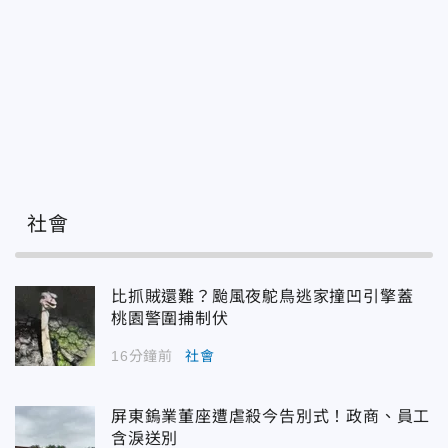
社會
比抓賊還難？颱風夜鴕鳥逃家撞凹引擎蓋
桃園警圍捕制伏
16分鐘前
社會
屏東鎢業董座遭虐殺今告別式！政商、員工
含淚送別