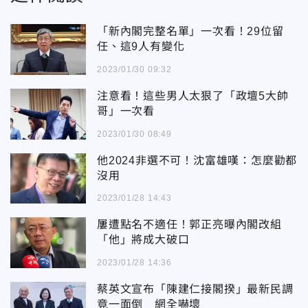
「新內閣完整名單」一次看！29位留
任、這9人有變化
2023/01/30 09:32
注意看！這些男人太狠了「政壇5大帥
哥」一次看
2023/01/30 08:49
他2024非選不可！沈富雄嘆：怎麼勸都
沒用
2023/01/28 14:43
屢遭點名不適任！郭正亮曝內閣改組
「他」將成大破口
2023/01/28 14:36
蔡英文宣布「陳建仁接閣揆」最新民調
竟一面倒 網全嚇壞