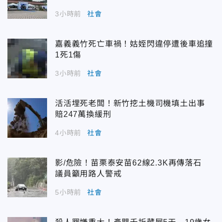
3小時前
社會
嘉義義竹死亡車禍！姑姪閃違停遭後車追撞
1死1傷
3小時前
社會
活活埋死老闆！新竹挖土機司機填土出事
賠247萬換緩刑
4小時前
社會
影/危險！苗栗泰安苗62線2.3K再傳落石
議員籲用路人警戒
5小時前
社會