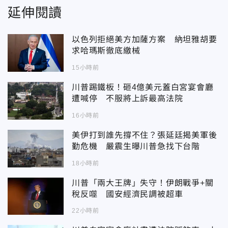
延伸閱讀
以色列拒絕美方加薩方案 納坦雅胡要
求哈瑪斯徹底繳械
15小時前
川普踢鐵板！砸4億美元蓋白宮宴會廳
遭喊停 不服將上訴最高法院
16小時前
美伊打到誰先撐不住？張延廷揭美軍後
勤危機 嚴震生曝川普急找下台階
18小時前
川普「兩大王牌」失守！伊朗戰爭+關
稅反噬 國安經濟民調被超車
22小時前