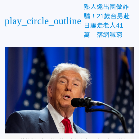
熟人邀出國做詐
騙！21歲台男赴
play_circle_outline
日騙走老人41
萬 落網喊窮