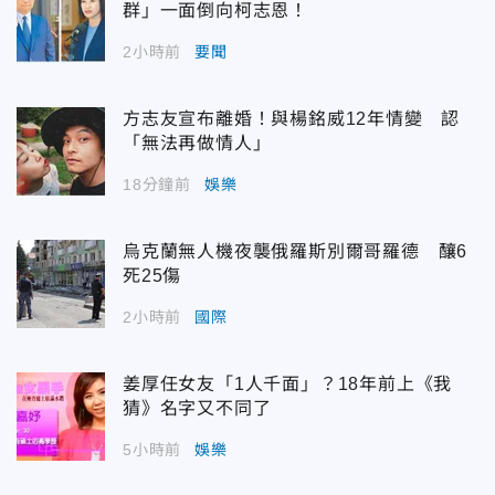
群」一面倒向柯志恩！
2小時前
要聞
方志友宣布離婚！與楊銘威12年情變 認
「無法再做情人」
18分鐘前
娛樂
烏克蘭無人機夜襲俄羅斯別爾哥羅德 釀6
死25傷
2小時前
國際
姜厚任女友「1人千面」？18年前上《我
猜》名字又不同了
5小時前
娛樂