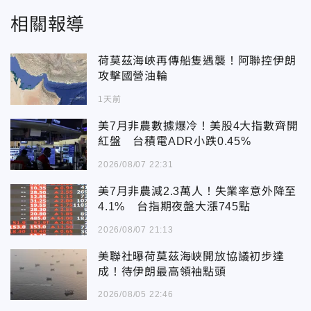
相關報導
荷莫茲海峽再傳船隻遇襲！阿聯控伊朗
攻擊國營油輪
1天前
美7月非農數據爆冷！美股4大指數齊開
紅盤 台積電ADR小跌0.45%
2026/08/07 22:31
美7月非農減2.3萬人！失業率意外降至
4.1% 台指期夜盤大漲745點
2026/08/07 21:13
美聯社曝荷莫茲海峽開放協議初步達
成！待伊朗最高領袖點頭
2026/08/05 22:46