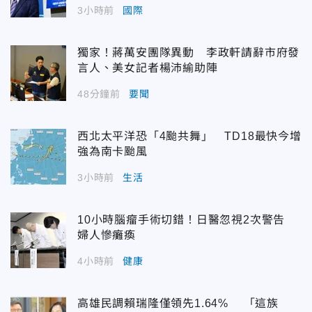
3小時前
國際
獨家！蔣萬安團隊異動 李政軒請辭市府發
言人、美女記者楊沛緰助陣
48分鐘前
要聞
西北太平洋恐「4颱共舞」 TD18最快今增
強為南卡颱風
3小時前
生活
10小時腦瘤手術切錯！日醫忽視2次警告
婦人慘癱瘓
4小時前
健康
高雄民調賴瑞隆僅領先1.64% 「這族