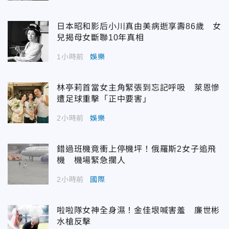
日本昭和影后小川真由美病逝享壽86歲 女
兒揭母女斷聯10年真相
1小時前
娛樂
林亭莉首當女主角緊張到忘記呼吸 萊恩慘
遭足球重擊「正中要害」
2小時前
娛樂
錯過班機竟衝上停機坪！俄羅斯2女子追飛
機 機場緊急攔人
2小時前
國際
啦啦隊女神全身濕！金佳垠喊害羞 廉世彬
水槍反擊