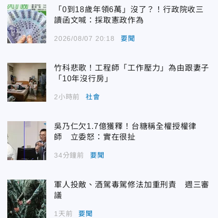
「0到18歲年領6萬」沒了？！行政院收三
讀函文喊：採取憲政作為
2026/08/07 20:18
要聞
竹科悲歌！工程師「工作壓力」為由跟妻子
「10年沒行房」
2小時前
社會
吳乃仁欠1.7億獲釋！台糖稱全權授權律
師 立委怒：實在很扯
34分鐘前
要聞
軍人投敵、酒駕毒駕修法加重刑責 週三審
議
1天前
要聞