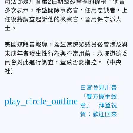
司法部是川普第2任期亟欲掌握的機構，他曾
多次表示，希望開除事務官，任用忠誠者，上
任後將調查起訴他的檢察官，晉用保守派人
士。
美國媒體曾報導，蓋茲當選眾議員後曾涉及與
未成年者發生性行為與不當用藥，眾院道德委
員會對此進行調查，蓋茲否認指控。（中央
社）
白宮會見川普
「雙方握手致
play_circle_outline
意」 拜登祝
賀：歡迎回來