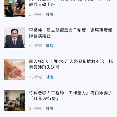
取成大碩士班
1小時前
社會
李禮仲：建立醫療黑盒子制度 還原事實保
障醫病權益
2小時前
健康
剛入托3天！屏東3月大嬰發紫搶救不治 托
育員涉疏失送辦
2小時前
社會
竹科悲歌！工程師「工作壓力」為由跟妻子
「10年沒行房」
2小時前
社會