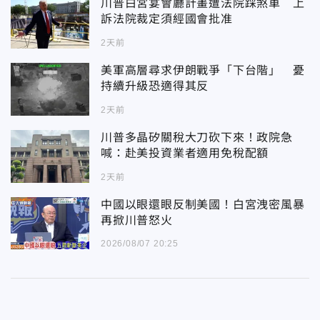
川普白宮宴會廳計畫遭法院踩煞車 上
訴法院裁定須經國會批准
2天前
美軍高層尋求伊朗戰爭「下台階」 憂
持續升級恐適得其反
2天前
川普多晶矽關稅大刀砍下來！政院急
喊：赴美投資業者適用免稅配額
2天前
中國以眼還眼反制美國！白宮洩密風暴
再掀川普怒火
2026/08/07 20:25