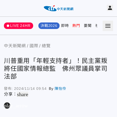
LIVE 24HR
決戰2026
即時
熱門
要聞
社會
娛樂
中天新聞網
國際
總覽
川普重用「年輕支持者」！民主黨叛
將任國家情報總監 佛州眾議員掌司
法部
發布:
2024/11/14 09:54
By
陳怡伶
share
分享：
play_arrow