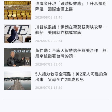
油降金升現「蹺蹺板效應」！升息預期
降溫 國際金價上揚
2026/08/03 21:45
川普放狠話！伊朗在荷莫茲海峽攻擊一
艘船 美國就炸橋或電廠
2026/07/22 22:54
黃仁勳：台廠因智慧信任與美合作 無
須拿槍指著台灣的頭！
2026/07/22 22:06
5人接力救溺全罹難！美2家人河邊釣魚
出事 父母全亡2童成孤兒
2026/07/21 16:59