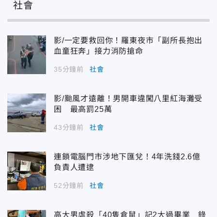
社會
影/一定要救回你！羅東夜市「副所長抱出
血童狂奔」接力消防搶命
35分鐘前
社會
影/颱風才遠離！男開車違闖八里紅海灘受
困 最高罰25萬
43分鐘前
社會
連鎖電腦門市涉地下匯兌！4年洗錢2.6億
負責人遭逮
52分鐘前
社會
高大男虐殺「40隻倉鼠」記2大過畢業 錄