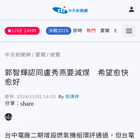
LIVE 24HR
決戰2026
即時
熱門
要聞
社會
娛樂
中天新聞網
要聞
總覽
郭智輝認同盧秀燕要減煤 希望愈快
愈好
發布:
2024/11/01 14:03
By
倪鴻祥
share
分享：
play_arrow
台中電廠二期增設燃氣機組環評通過，但台電