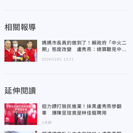
相關報導
媽媽市長真的做到了！賴政府「中火二
期」態度改變 盧秀燕：總算聽見中部
人聲音
2024/11/01 13:21
延伸閱讀
迴力鏢打臉民進黨！抹黑盧秀燕慘翻
車 爆陳昱瑄竟是林佳龍聘用
1天前