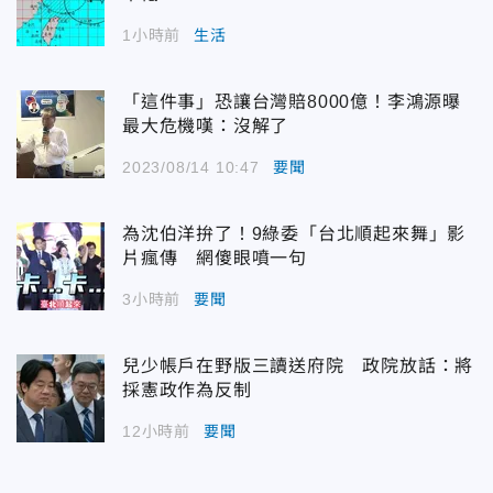
1小時前
生活
「這件事」恐讓台灣賠8000億！李鴻源曝
最大危機嘆：沒解了
2023/08/14 10:47
要聞
為沈伯洋拚了！9綠委「台北順起來舞」影
片瘋傳 網傻眼噴一句
3小時前
要聞
兒少帳戶在野版三讀送府院 政院放話：將
採憲政作為反制
12小時前
要聞