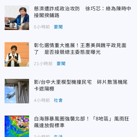
慈濟遭詐成政治攻防 徐巧芯：綠為陳時中
接閣揆鋪路
5小時前
要聞
彰化選情重大進展！王惠美與魏平政見面
了 是否接競總主委態度曝光
21小時前
要聞
影/台中大里模型機撞民宅 碎片散落機尾
卡遮陽棚
4小時前
社會
白海豚暴風圈強襲北部！「8地區」風雨狂
飆達放假標準
2小時前
生活