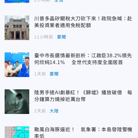
川普多晶矽關稅大刀砍下來！政院急喊：赴
美投資業者適用免稅配額
11小時前
要聞
臺中市長選情最新剖析：江啟臣38.2%領先
何欣純14.1% 全世代支持度全面居首
1天前
要聞
陸男手搓AI劇暴紅！《歸墟》播放破億 每
分鐘算力燒掉近萬台幣
2天前
大陸
颱風白海豚逼近！ 氣象署：本島發陸警機
率低