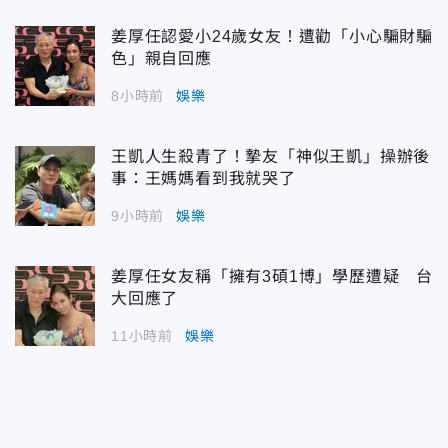
姜厚任認愛小24歲女友！遭勸「小心騙財騙
色」親自回應
8小時前
娛樂
王凱人生殺青了！摯友「神似王凱」操辦後
事：王媽媽看到我就哭了
9小時前
娛樂
姜厚任女友稱「擁有3碩1博」學歷遭疑 台
大回應了
11小時前
娛樂