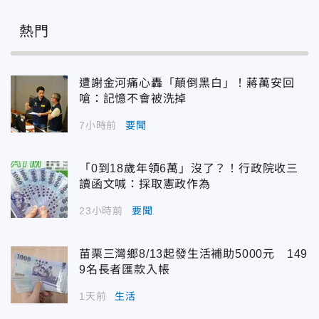
熱門
遭謝金河痛心轟「顛倒黑白」！蔣萬安回
嗆：記憶不會被洗掉
7小時前
要聞
「0到18歲年領6萬」沒了？！行政院收三
讀函文喊：採取憲政作為
23小時前
要聞
苗栗三灣鄉8/13起發生活補助5000元 149
9名長者匯款入帳
1天前
生活