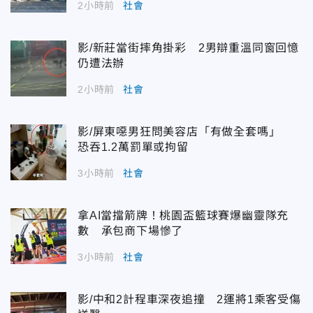
2小時前
社會
影/新莊當街摔角掛彩 2男辯重溫同窗回憶
仍遭法辦
2小時前
社會
影/屏東噁男狂問美容店「有做全套嗎」
恐吞1.2萬罰單或拘留
3小時前
社會
拿AI當擋箭牌！桃園盃籃球賽爆幽靈隊充
數 承包商下場慘了
3小時前
社會
影/中和2計程車深夜追撞 2運將1乘客受傷