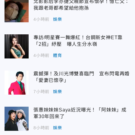
北影影后李亦捷父親節宣布懷孕！憶亡父：
我跟老哥都希望給他抱孫
4小時前
娛樂
專訪/明星賽一舞爆紅！台鋼新女神ET靠
「2招」紓壓 曝人生分水嶺
4小時前
體育
震撼彈！及川光博雙喜臨門 宣布閃電再婚
「愛妻已懷孕」
7小時前
娛樂
張惠妹妹妹Saya近況曝光！「阿妹妹」成
軍30年回來了
8小時前
娛樂