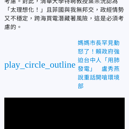
考慮。對此，清華大學特聘教授葉宗洸認為
「太理想化！」且菲國與我無邦交，政經情勢
又不穩定，跨海買電潛藏著風險，這是必須考
慮的。
媽媽市長罕見動
怒了！賴政府強
迫台中人「用肺
play_circle_outline
發電」 盧秀燕
說重話開嗆環境
部