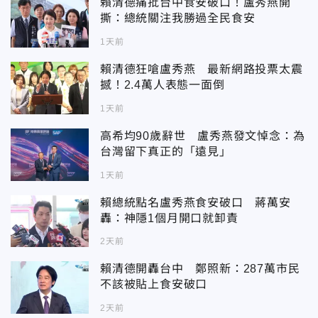
賴清德痛批台中食安破口！盧秀燕開
撕：總統關注我勝過全民食安
1天前
賴清德狂嗆盧秀燕 最新網路投票太震
撼！2.4萬人表態一面倒
1天前
高希均90歲辭世 盧秀燕發文悼念：為
台灣留下真正的「遠見」
1天前
賴總統點名盧秀燕食安破口 蔣萬安
轟：神隱1個月開口就卸責
2天前
賴清德開轟台中 鄭照新：287萬市民
不該被貼上食安破口
2天前