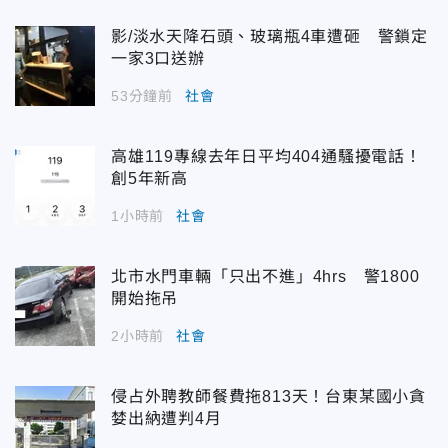
影/淡水天降石頭、玻璃瓶4車遭砸 警鎖定
一家3口送辦
53分鐘前
社會
高雄119專線去年日平均404通騷擾電話！
創5年新高
1小時前
社會
北市水門車輛「只出不進」4hrs 警1800
開始拖吊
2小時前
社會
侵占外聘教師餐費拖813天！台東某國小貪
婪出納遭判4月