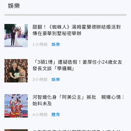
娛樂
甜翻！《蜘蛛人》湯姆霍蘭德辦結婚派對
傳在豪華別墅秘密舉辦
1小時前
娛樂
「3碩1博」遭疑造假！姜厚任小24歲女友
發長文談「學邏輯」
3小時前
娛樂
河智媛化身「阿美公主」挨批 親曝心情：
始料未及
4小時前
體育