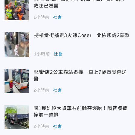
救起已送醫
1小時前
社會
持槍當街擄走3火辣Coser 北檢起訴2惡煞
1小時前
社會
影/新店2公車靠站追撞 車上7歲童受傷送
醫
2小時前
社會
國1民雄段大貨車右前輪突爆胎！隔音牆遭
撞爛一整排
2小時前
社會