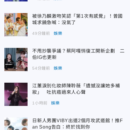
被徐乃麟激吻笑認「第1次有感覺」！曾國
城求饒急喊：沒氣了
49分鐘前
娛樂
不甩抄襲爭議？蔡阿嘎悄復工開新企劃 二
伯IG也更新
54分鐘前
娛樂
江蕙淚別化妝師陳聆薇「遺憾沒讓她多補
妝」 吐抗癌過來人心聲
1小時前
娛樂
日新人男團VIBY出道2個月攻武道館！推F
an Song告白：終於找到你