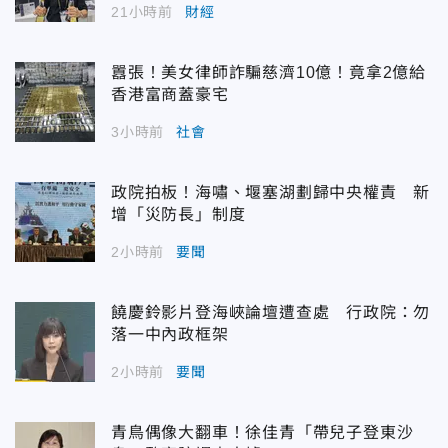
21小時前
財經
囂張！美女律師詐騙慈濟10億！竟拿2億給
香港富商蓋豪宅
3小時前
社會
政院拍板！海嘯、堰塞湖劃歸中央權責 新
增「災防長」制度
2小時前
要聞
饒慶鈴影片登海峽論壇遭查處 行政院：勿
落一中內政框架
2小時前
要聞
青鳥偶像大翻車！徐佳青「帶兒子登東沙