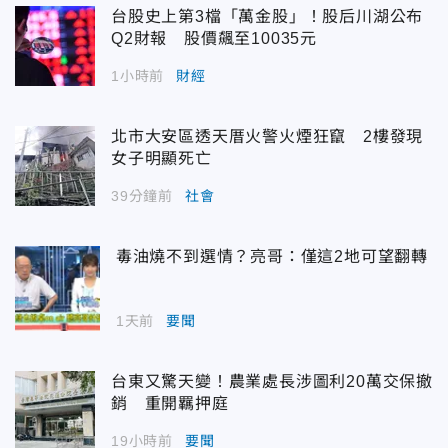
台股史上第3檔「萬金股」！股后川湖公布
Q2財報 股價飆至10035元
1小時前
財經
北市大安區透天厝火警火煙狂竄 2樓發現
女子明顯死亡
39分鐘前
社會
毒油燒不到選情？亮哥：僅這2地可望翻轉
1天前
要聞
台東又驚天變！農業處長涉圖利20萬交保撤
銷 重開羈押庭
19小時前
要聞