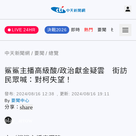
LIVE 24HR
決戰2026
即時
熱門
要聞
社會
娛樂
中天新聞網
要聞
總覽
鯊鯊主播高級酸/政治獻金疑雲 街訪
民眾喊：對柯失望！
發布:
2024/08/16 12:38
, 更新:
2024/08/16 19:11
By
要聞中心
share
分享：
play_arrow