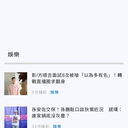
娛樂
影/方順吉面試8次被嗆「以為多有名」！轉
戰直播圈求翻身
8分鐘前
娛樂
孫安佐交保！孫鵬鬆口談狄鶯近況 感嘆：
誰家鍋底沒灰塵？
33分鐘前
娛樂