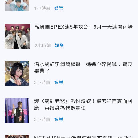
1小時前
娛樂
韓男團EPEX連5年攻台！9月一天連開兩場
2小時前
娛樂
潛水網紅李潤潤驟逝 媽媽心碎慟喊：寶貝
畢業了
2小時前
娛樂
爆《網紅老爸》戲份遭砍！羅志祥首露面回
應 再談身為偶像責任
2小時前
娛樂