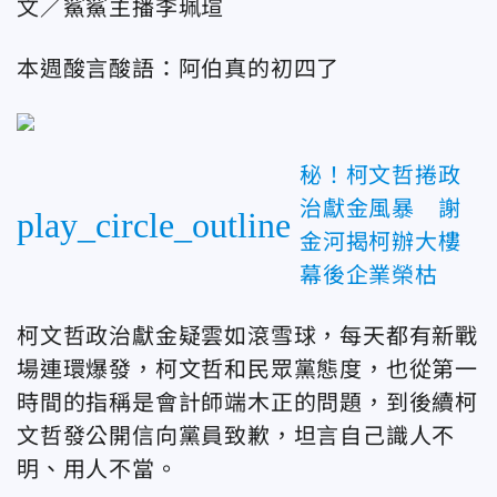
文／鯊鯊主播李珮瑄
本週酸言酸語：阿伯真的初四了
秘！柯文哲捲政
治獻金風暴 謝
play_circle_outline
金河揭柯辦大樓
幕後企業榮枯
柯文哲政治獻金疑雲如滾雪球，每天都有新戰
場連環爆發，柯文哲和民眾黨態度，也從第一
時間的指稱是會計師端木正的問題，到後續柯
文哲發公開信向黨員致歉，坦言自己識人不
明、用人不當。