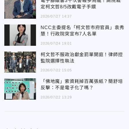
電子腳鐶響3千次警報多烏龍！高院裁
定柯文哲8/5改戴電子手鐶
2026/07/27 14:37
NCC主委提名「柯文哲市府官員」袁秀
慧！行政院突宣布7人名單
2026/07/24 19:01
柯文哲不服政治獻金罰單開庭！律師控
監院選擇性執法
2026/07/22 15:05
「佛地魔」索資耗掉百萬張紙？簡舒培
反擊：不是電子化了嗎？
2026/07/22 13:29