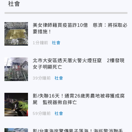
社會
美女律師藉買疫苗詐10億 慈濟：將採取必
要措施！
1分鐘前
社會
北市大安區透天厝火警火煙狂竄 2樓發現
女子明顯死亡
39分鐘前
社會
影/失聯16天！通霄26歲男農地被尋獲成腐
屍 監視器揪自摔亡
59分鐘前
社會
影/台東海岸驚傳男子落海！海巡警消聯手