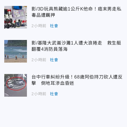
影/3D玩具熊藏逾1公斤K他命！癌末男走私
毒品遭羈押
2小時前
社會
影/基隆大武崙沙灘1人遭大浪捲走 救生艇
翻覆4消防員落海
2小時前
社會
台中行車糾紛升級！68歲阿伯持刀砍人遭反
擊 倒地耳滲血昏迷
2小時前
社會