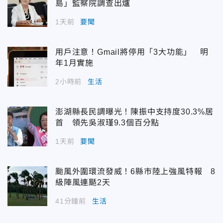
島」監察院調查出爐
1天前
要聞
用戶注意！Gmail將停用「3大功能」 明
年1月實施
2小時前
生活
澎湖縣長民調曝光！陳振中支持度30.3%居
首 領先吳淑瑾9.3個百分點
1天前
要聞
颱風外圍環流發威！6縣市陸上強風特報 8
級陣風連颳2天
41分鐘前
生活