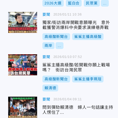
2026大選
藍白合
民眾黨
...
要聞
2026/01/11 10:36
獨家/街訪兩岸開戰意願曝光 意外
截獲警消爆料中央要求演練巷弄戰
高級酸新聞台
鯊鯊主播高級酸
兩岸
...
要聞
2026/01/10 07:52
鯊鯊主播高級酸/若開戰你願上戰場
嗎？ 街訪台灣民眾
高級酸新聞台
鯊鯊主播李珮瑄
賴清德
要聞
2026/01/04 09:11
問到彈劾賴清德 婦人一句話讓主持
人愣住了...