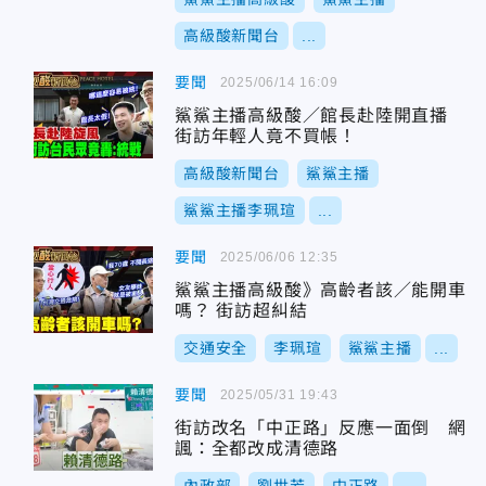
高級酸新聞台
...
要聞
2025/06/14 16:09
鯊鯊主播高級酸／館長赴陸開直播
街訪年輕人竟不買帳！
高級酸新聞台
鯊鯊主播
鯊鯊主播李珮瑄
...
要聞
2025/06/06 12:35
鯊鯊主播高級酸》高齡者該／能開車
嗎？ 街訪超糾結
交通安全
李珮瑄
鯊鯊主播
...
要聞
2025/05/31 19:43
街訪改名「中正路」反應一面倒 網
諷：全都改成清德路