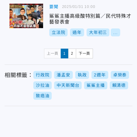
要聞
2025/01/31 10:00
鯊鯊主播高級酸特別篇／民代特殊才
藝發表會
立法院
過年
大年初三
...
上一頁
1
2
下一頁
相關標籤：
行政院
潘孟安
執政
2週年
卓榮泰
沙拉油
中天新聞台
鯊鯊主播
賴清德
致癌油