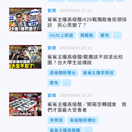
要聞
2025/05/02 17:21
鯊鯊主播高級酸/426戰獨裁後街頭採
訪 民心思變了？
0426上凱道
戰獨裁
罷免
...
要聞
2025/04/25 10:10
鯊鯊主播高級酸/罷團該不該滾出校
園？台大學生這樣說
高級酸新聞台
鯊鯊主播李珮瑄
罷免
...
要聞
2025/04/04 13:23
鯊鯊主播高級酸／開箱空轉國會 我
們才是最大受害者
李珮瑄
高級酸新聞台
鯊鯊主播高級酸
...