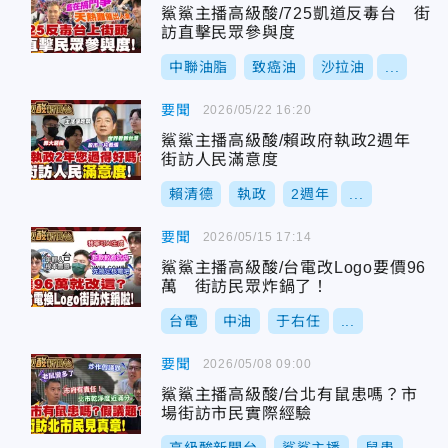
鯊鯊主播高級酸/725凱道反毒台 街
訪直擊民眾參與度
中聯油脂
致癌油
沙拉油
...
要聞
2026/05/22 16:20
鯊鯊主播高級酸/賴政府執政2週年
街訪人民滿意度
賴清德
執政
2週年
...
要聞
2026/05/15 17:14
鯊鯊主播高級酸/台電改Logo要價96
萬 街訪民眾炸鍋了！
台電
中油
于右任
...
要聞
2026/05/08 09:00
鯊鯊主播高級酸/台北有鼠患嗎？市
場街訪市民實際經驗