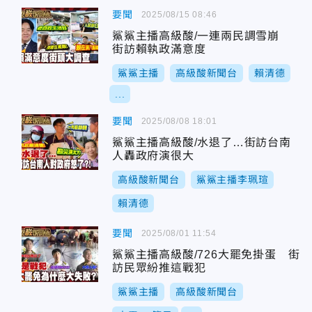
要聞
2025/08/15 08:46
鯊鯊主播高級酸/一連兩民調雪崩
街訪賴執政滿意度
鯊鯊主播
高級酸新聞台
賴清德
...
要聞
2025/08/08 18:01
鯊鯊主播高級酸/水退了…街訪台南
人轟政府演很大
高級酸新聞台
鯊鯊主播李珮瑄
賴清德
要聞
2025/08/01 11:54
鯊鯊主播高級酸/726大罷免掛蛋 街
訪民眾紛推這戰犯
鯊鯊主播
高級酸新聞台