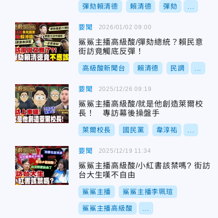
彈劾賴清德
賴清德
彈劾
...
要聞
2026/01/02 09:00
鯊鯊主播高級酸/彈劾總統？賴民意
街訪竟觸底反彈！
高級酸新聞台
賴清德
民調
...
要聞
2025/12/26 09:19
鯊鯊主播高級酸/就是他創造萊爾校
長！ 專訪幕後操盤手
萊爾校長
國民黨
韋淳祐
...
要聞
2025/12/19 11:34
鯊鯊主播高級酸/小紅書該禁嗎? 街訪
台大生嘆不自由
鯊鯊主播
鯊鯊主播李珮瑄
鯊鯊主播高級酸
...