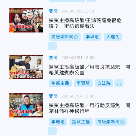
要聞
2025/03/28 11:03
鯊鯊主播高級酸/王鴻薇罷免很危
險？ 街訪選民看法
高級酸新聞台
李珮瑄
大罷免
...
要聞
2025/03/21 12:09
鯊鯊主播高級酸／用善良抗惡罷 開
箱黃建賓辦公室
鯊鯊主播
李珮瑄
立法院
...
要聞
2025/03/14 13:36
鯊鯊主播高級酸／用行動反罷免 開
箱林沛祥神秘行程
李珮瑄
鯊鯊主播
高級酸新聞台
...