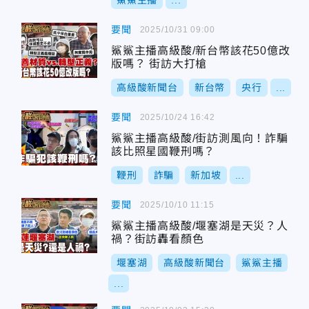
鯊鯊主播
...
要聞
2025/10/31 09:00
鯊鯊主播高級酸/新台幣該花50億改
版嗎？ 街訪大打槍
高級酸新聞台
新台幣
央行
...
要聞
2025/10/24 16:42
鯊鯊主播高級酸/街訪測風向！詐騙
該比照星國鞭刑嗎？
鞭刑
詐騙
新加坡
...
要聞
2025/10/10 11:15
鯊鯊主播高級酸/堰塞湖是天災？人
禍？街訪轟看顏色
堰塞湖
高級酸新聞台
鯊鯊主播
...