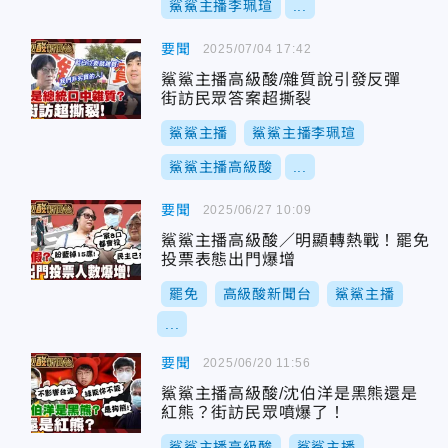
鯊鯊主播李珮瑄
...
要聞
2025/07/04 17:42
鯊鯊主播高級酸/雜質說引發反彈
街訪民眾答案超撕裂
鯊鯊主播
鯊鯊主播李珮瑄
鯊鯊主播高級酸
...
要聞
2025/06/27 10:09
鯊鯊主播高級酸／明顯轉熱戰！罷免
投票表態出門爆增
罷免
高級酸新聞台
鯊鯊主播
...
要聞
2025/06/20 11:56
鯊鯊主播高級酸/沈伯洋是黑熊還是
紅熊？街訪民眾噴爆了！
鯊鯊主播高級酸
鯊鯊主播