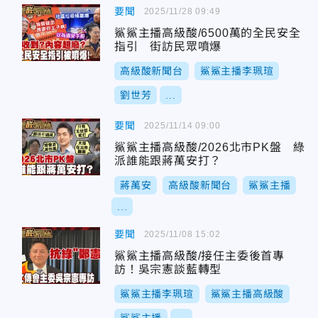
要聞
2025/11/28 09:49
鯊鯊主播高級酸/6500萬的全民安全
指引 街訪民眾噴爆
高級酸新聞台
鯊鯊主播李珮瑄
劉世芳
...
要聞
2025/11/14 09:00
鯊鯊主播高級酸/2026北市PK盤 綠
派誰能跟蔣萬安打？
蔣萬安
高級酸新聞台
鯊鯊主播
...
要聞
2025/11/08 15:02
鯊鯊主播高級酸/接任主委後首專
訪！吳宗憲談藍轉型
鯊鯊主播李珮瑄
鯊鯊主播高級酸