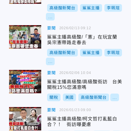
高級酸新聞台
鯊鯊主播
李珮瑄
...
要聞
2026/02/13 09:12
鯊鯊主播高級酸/「憲」在玩宜蘭
吳宗憲帶路走春去
高級酸新聞台
鯊鯊主播
李珮瑄
...
要聞
2026/02/06 10:04
鯊鯊主播高級酸/高級酸街訪 台美
關稅15%您滿意嗎
關稅
美國
高級酸新聞台
...
要聞
2026/01/23 09:00
鯊鯊主播高級酸/柯文哲打亂藍白
合？！ 街訪曝憂慮