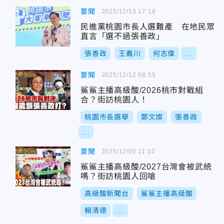
要聞
2025/12/13 17:18
民進黨桃園市長人選難產 在地民眾
直言「選不過張善政」
張善政
王義川
何志偉
...
要聞
2025/12/12 08:55
鯊鯊主播高級酸/2026桃市對戰組
合？街訪桃園人！
桃園市長選舉
鄭文燦
張善政
...
要聞
2025/12/05 11:10
鯊鯊主播高級酸/2027台灣會被武統
嗎？街訪桃園人回嗆
高級酸新聞台
鯊鯊主播高級酸
賴清德
...