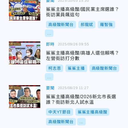
要聞
2025/10/03 15:30
鯊鯊主播高級酸/國民黨主席選誰？
街訪黨員飆這句
高級酸新聞台
郝龍斌
羅智強
...
即時
2025/09/26 09:55
鯊鯊主播高級酸/高雄人還信賴嗎？
左營街訪打分數
柯志恩
鯊鯊主播
高級酸新聞台
...
要聞
2025/08/29 11:27
鯊鯊主播高級酸/2026新北市長選
誰？街訪新北人試水溫
中天YT節目
鯊鯊主播高級酸
高級酸新聞台
...