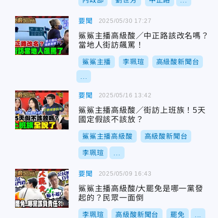
內政部
劉世芳
中正路
...
要聞
2025/05/30 17:27
鯊鯊主播高級酸／中正路該改名嗎？
當地人街訪飆罵！
鯊鯊主播
李珮瑄
高級酸新聞台
...
要聞
2025/05/16 13:42
鯊鯊主播高級酸／街訪上班族！5天
國定假該不該放？
鯊鯊主播高級酸
高級酸新聞台
李珮瑄
...
要聞
2025/05/09 16:43
鯊鯊主播高級酸/大罷免是哪一黨發
起的？民眾一面倒
李珮瑄
高級酸新聞台
罷免
...