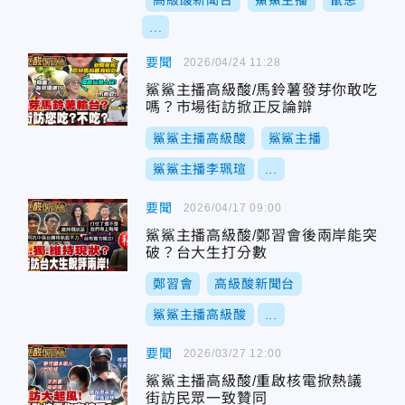
高級酸新聞台
鯊鯊主播
鼠患
...
要聞
2026/04/24 11:28
鯊鯊主播高級酸/馬鈴薯發芽你敢吃
嗎？市場街訪掀正反論辯
鯊鯊主播高級酸
鯊鯊主播
鯊鯊主播李珮瑄
...
要聞
2026/04/17 09:00
鯊鯊主播高級酸/鄭習會後兩岸能突
破？台大生打分數
鄭習會
高級酸新聞台
鯊鯊主播高級酸
...
要聞
2026/03/27 12:00
鯊鯊主播高級酸/重啟核電掀熱議
街訪民眾一致贊同