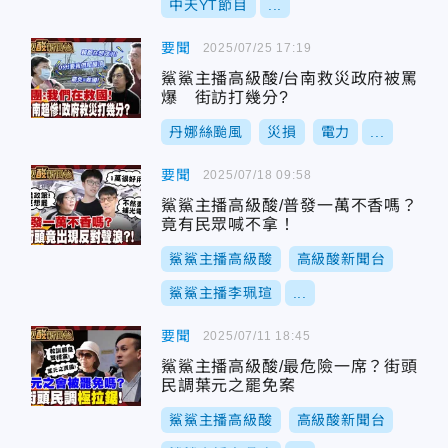
中天YT節目
...
要聞
2025/07/25 17:19
鯊鯊主播高級酸/台南救災政府被罵
爆 街訪打幾分?
丹娜絲颱風
災損
電力
...
要聞
2025/07/18 09:58
鯊鯊主播高級酸/普發一萬不香嗎？
竟有民眾喊不拿！
鯊鯊主播高級酸
高級酸新聞台
鯊鯊主播李珮瑄
...
要聞
2025/07/11 18:45
鯊鯊主播高級酸/最危險一席？街頭
民調葉元之罷免案
鯊鯊主播高級酸
高級酸新聞台