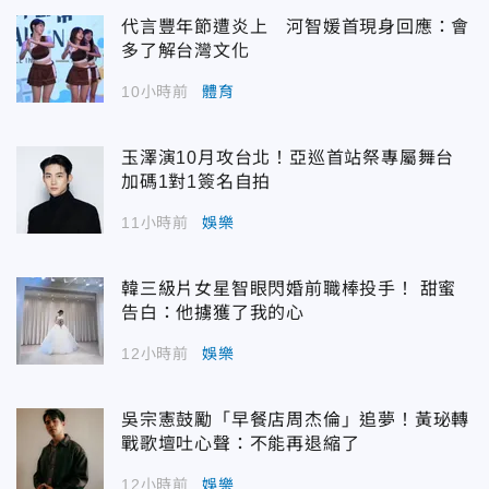
代言豐年節遭炎上 河智媛首現身回應：會
多了解台灣文化
10小時前
體育
玉澤演10月攻台北！亞巡首站祭專屬舞台
加碼1對1簽名自拍
11小時前
娛樂
韓三級片女星智眼閃婚前職棒投手！ 甜蜜
告白：他擄獲了我的心
12小時前
娛樂
吳宗憲鼓勵「早餐店周杰倫」追夢！黃珌轉
戰歌壇吐心聲：不能再退縮了
12小時前
娛樂