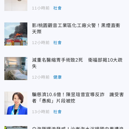
11小時前
社會
影/桃園觀音工業區化工廠火警！黑煙直衝
天際
12小時前
社會
減重名醫縮胃手術致2死 衛福部揭10大疏
失
12小時前
健康
騙慈濟10.6億！陳昱瑄昔宣導反詐 譏受害
者「愚痴」片段被挖
13小時前
社會