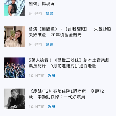
無聲」揭現況
5小時前
娛樂
曾演《無間道》、《許我耀眼》 朱銳炒股
失敗破產 20年積蓄全賠光
9小時前
娛樂
5萬人搶看！《勸世三姊妹》創本土音樂劇
票房紀錄 9月前進紐約拚進百老匯
10小時前
娛樂
《慶餘年2》秦焰住院1週病逝 享壽72
歲 李勤勤哀悼：一代好演員
10小時前
娛樂