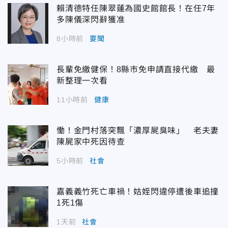
賴清德特任陳翠蓮為國史館館長！在任7年
多陳儀深閃辭獲准
8小時前
要聞
長輩免繳健保！8縣市免申請直接代繳 最
新整理一次看
11小時前
健康
慟！金門村落突飄「濃厚屍臭味」 老夫妻
陳屍家中死因待查
5小時前
社會
嘉義義竹死亡車禍！姑姪閃違停遭後車追撞
1死1傷
1天前
社會