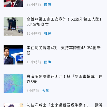
14小時前
國際
高雄燕巢工廠工安意外！51歲外包工人墜1
5米當場身亡
12小時前
社會
李在明民調連4跌 支持率降至43.3%創新
低
18小時前
國際
白海豚颱風徘徊浙江！掀「暴雨車輪戰」連
炸3天
7小時前
大陸
沈伯洋喊出「出來選我要過半贏！」 讚蔣