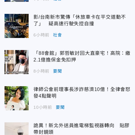
影/台南新市驚傳「休旅車卡在平交道動不
了」 疑高速行駛失控自撞
6小時前
社會
「88會館」郭哲敏討回大直豪宅！高院：繳
2.1億擔保金免扣押
8小時前
要聞
律師公會前理事長涉詐慈濟10億！全律會怒
發4點聲明
10小時前
要聞
詭異！新北外送員進電梯監視器轉向 貼膠
帶封鏡頭