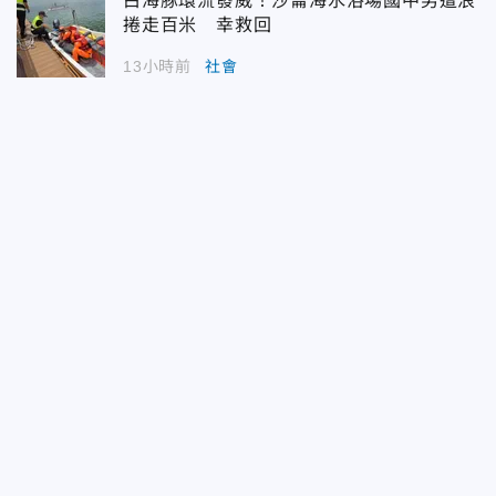
白海豚環流發威！沙崙海水浴場國中男遭浪
捲走百米 幸救回
13小時前
社會