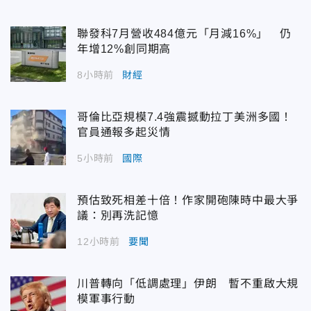
聯發科7月營收484億元「月減16%」 仍
年增12%創同期高
8小時前
財經
哥倫比亞規模7.4強震撼動拉丁美洲多國！
官員通報多起災情
5小時前
國際
預估致死相差十倍！作家開砲陳時中最大爭
議：別再洗記憶
12小時前
要聞
川普轉向「低調處理」伊朗 暫不重啟大規
模軍事行動