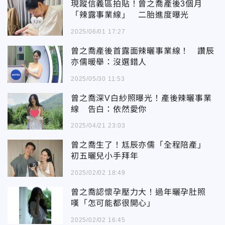
現蹤信義區拍貼！曾之喬產後3個月
「辣露事業線」 二胎進度曝光
2025/06/01 17:27
曾之喬產後首露面辣曬事業線！ 讚辰
亦儒暖舉：沒選錯人
2025/05/30 11:53
曾之喬深V白紗照曝光！產後辣曬事業
線 告白：依然愛你
2025/04/21 23:03
曾之喬生了！尪辰亦儒「全程陪產」
初五曬兒小手拜年
2025/02/02 18:49
曾之喬認懷孕壓力大！過年曬孕肚照
嘆「怎可能都很開心」
2025/02/02 16:45