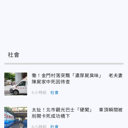
社會
慟！金門村落突飄「濃厚屍臭味」 老夫妻
陳屍家中死因待查
5小時前
社會
太扯！北市觀光巴士「硬闖」 車頂瞬間被
削開卡死成功橋下
6小時前
社會