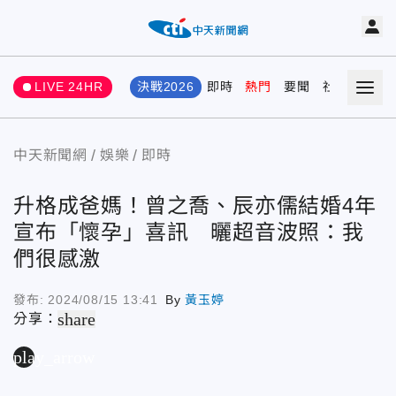
LIVE 24HR
決戰2026
即時
熱門
要聞
社會
娛樂
中天新聞網
娛樂
即時
升格成爸媽！曾之喬、辰亦儒結婚4年
宣布「懷孕」喜訊 曬超音波照：我
們很感激
發布:
2024/08/15 13:41
By
黃玉婷
share
分享：
play_arrow