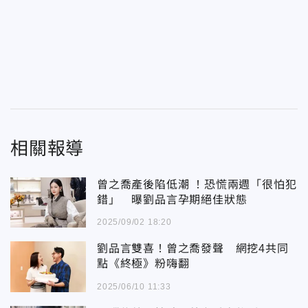
相關報導
曾之喬產後陷低潮 ！恐慌兩週「很怕犯
錯」 曝劉品言孕期絕佳狀態
2025/09/02 18:20
劉品言雙喜！曾之喬發聲 網挖4共同
點《終極》粉嗨翻
2025/06/10 11:33