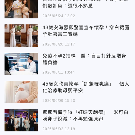
倒數卸貨：還很不熟悉
2026/06/24 12:02
43歲安海瑟薇驚喜宣布懷孕！穿白裙露
孕肚喜當三寶媽
2026/06/20 12:17
免疫不孕2指標 醫：盲目打針反增身
體負擔
2026/06/11 13:44
45歲女欣喜懷孕「卻驚罹乳癌」 個人
化治療助母嬰平安
2026/06/09 15:23
熊熊昔備孕得「妊娠天皰瘡」 米可白
嘆卵子銳減：不再勉強凍卵
2026/06/02 12:19