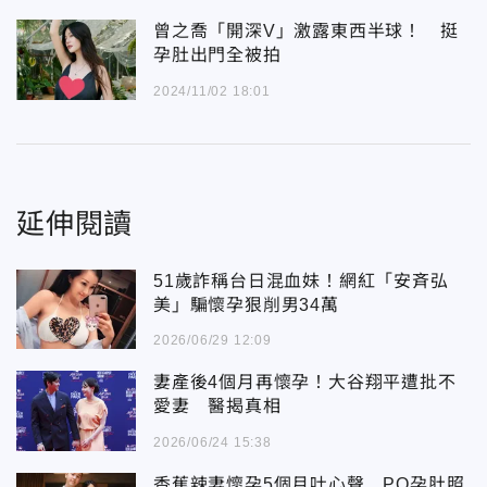
曾之喬「開深V」激露東西半球！ 挺
孕肚出門全被拍
2024/11/02 18:01
延伸閱讀
51歲詐稱台日混血妹！網紅「安斉弘
美」騙懷孕狠削男34萬
2026/06/29 12:09
妻產後4個月再懷孕！大谷翔平遭批不
愛妻 醫揭真相
2026/06/24 15:38
香蕉辣妻懷孕5個月吐心聲 PO孕肚照