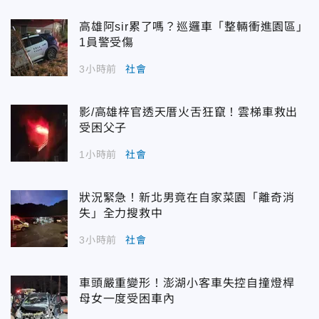
高雄阿sir累了嗎？巡邏車「整輛衝進園區」
1員警受傷
3小時前
社會
影/高雄梓官透天厝火舌狂竄！雲梯車救出
受困父子
1小時前
社會
狀況緊急！新北男竟在自家菜園「離奇消
失」全力搜救中
3小時前
社會
車頭嚴重變形！澎湖小客車失控自撞燈桿
母女一度受困車內