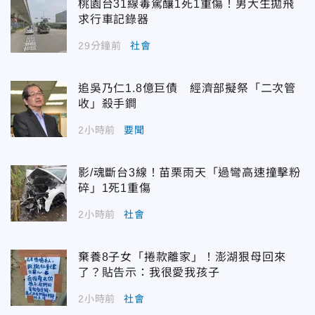
桃園台31線毒駕釀1死1重傷！男大生拋飛
求行車記錄器
29分鐘前
社會
追吳乃仁1.8億巨債 經濟部擬祭「二次管
收」殺手鐧
2小時前
要聞
影/魂斷台3線！苗栗雨天「過彎高速撞擊粉
碎」1死1重傷
2小時前
社會
棄養8子女「捲款離家」！澎湖狠母回來
了？貼告示：我很愛我孩子
2小時前
社會