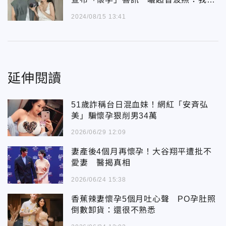
很感激
2024/08/15 13:41
延伸閱讀
51歲詐稱台日混血妹！網紅「安斉弘
美」騙懷孕狠削男34萬
2026/06/29 12:09
妻產後4個月再懷孕！大谷翔平遭批不
愛妻 醫揭真相
2026/06/24 15:38
香蕉辣妻懷孕5個月吐心聲 PO孕肚照
倒數卸貨：還很不熟悉