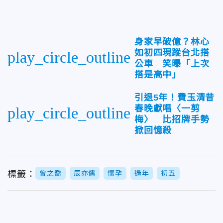
身家早破億？林心
如初四現蹤台北搭
play_circle_outline
公車 笑曝「上次
搭是高中」
引退5年！費玉清昔
春晚獻唱〈一剪
play_circle_outline
梅〉 比招牌手勢
掀回憶殺
標籤：
曾之喬
辰亦儒
懷孕
過年
初五