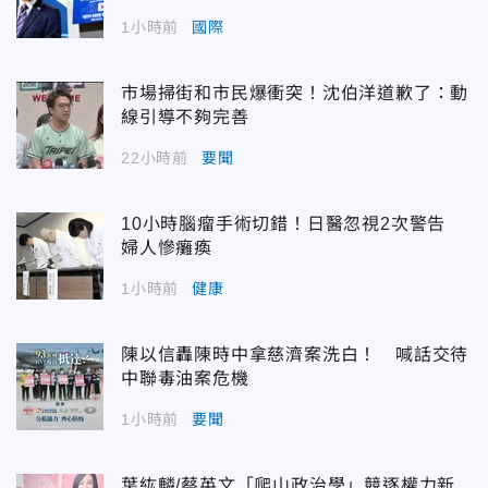
1小時前
國際
市場掃街和市民爆衝突！沈伯洋道歉了：動
線引導不夠完善
22小時前
要聞
10小時腦瘤手術切錯！日醫忽視2次警告
婦人慘癱瘓
1小時前
健康
陳以信轟陳時中拿慈濟案洗白！ 喊話交待
中聯毒油案危機
1小時前
要聞
葉紘麟/蔡英文「爬山政治學」競逐權力新