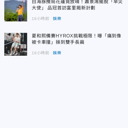
白海豚攪局花蓮竟放晴！蕭景鴻擺脫「旱災
大使」 品冠首訪富里揭新計劃
16小時前
娛樂
夏和熙備賽HYROX挑戰極限！曝「痛到像
被卡車撞」操到雙手長繭
16小時前
娛樂