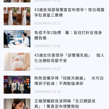
2026/06/24 12:02
43歲安海瑟薇驚喜宣布懷孕！穿白裙露
孕肚喜當三寶媽
2026/06/20 12:17
免疫不孕2指標 醫：盲目打針反增身
體負擔
2026/06/11 13:44
45歲女欣喜懷孕「卻驚罹乳癌」 個人
化治療助母嬰平安
2026/06/09 15:23
熊熊昔備孕得「妊娠天皰瘡」 米可白
嘆卵子銳減：不再勉強凍卵
2026/06/02 12:19
王嫚萱曬超音波照稱「生日願望成
真」！驚喜宣布懷雙胞胎