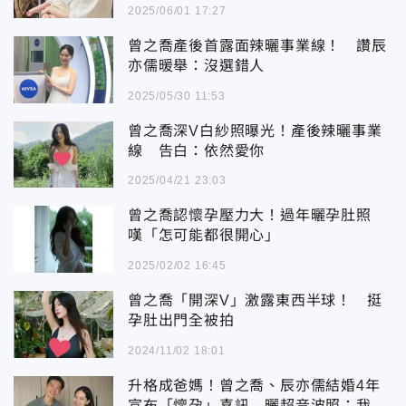
2025/06/01 17:27
曾之喬產後首露面辣曬事業線！ 讚辰
亦儒暖舉：沒選錯人
2025/05/30 11:53
曾之喬深V白紗照曝光！產後辣曬事業
線 告白：依然愛你
2025/04/21 23:03
曾之喬認懷孕壓力大！過年曬孕肚照
嘆「怎可能都很開心」
2025/02/02 16:45
曾之喬「開深V」激露東西半球！ 挺
孕肚出門全被拍
2024/11/02 18:01
升格成爸媽！曾之喬、辰亦儒結婚4年
宣布「懷孕」喜訊 曬超音波照：我們