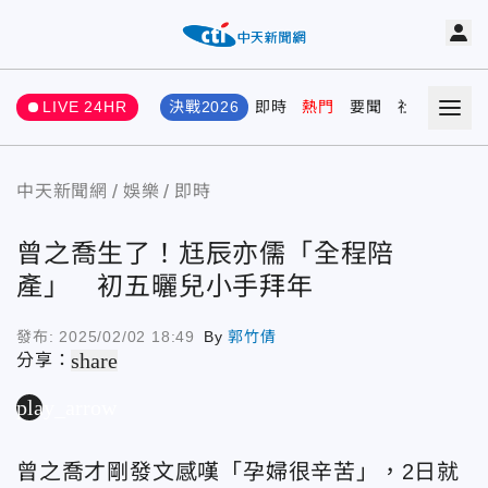
LIVE 24HR
決戰2026
即時
熱門
要聞
社會
娛樂
中天新聞網
娛樂
即時
曾之喬生了！尪辰亦儒「全程陪
產」 初五曬兒小手拜年
發布:
2025/02/02 18:49
By
郭竹倩
share
分享：
play_arrow
曾之喬才剛發文感嘆「孕婦很辛苦」，2日就