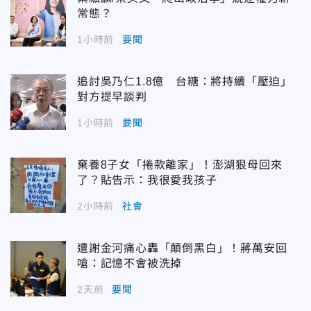
常態？
1小時前
要聞
追討吳乃仁1.8億 台糖：將持續「壓迫」
對方提早談判
1小時前
要聞
棄養8子女「捲款離家」！澎湖狠母回來
了？貼告示：我很愛我孩子
2小時前
社會
遭謝金河痛心轟「顛倒黑白」！蔣萬安回
嗆：記憶不會被洗掉
2天前
要聞