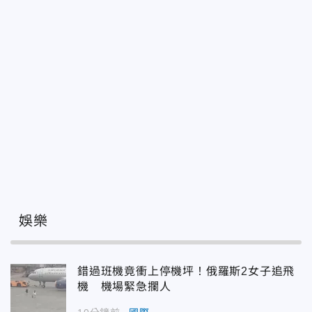
娛樂
錯過班機竟衝上停機坪！俄羅斯2女子追飛
機 機場緊急攔人