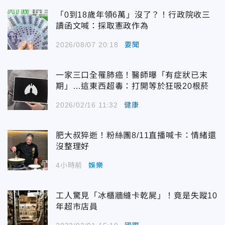
「0到18歲年領6萬」沒了？！行政院收三
讀函文喊：採取憲政作為
2026/08/07 20:18
要聞
一家三口全罹肺癌！醫師曝「有症狀已末
期」…這東西超毒：打開等於狂吸20根菸
2026/02/16 11:32
健康
肥大叔猝逝！粉絲團8/11直播喊卡：情緒還
沒整理好
4小時前
娛樂
工人驚見「冰櫃牆縫卡乾屍」！竟是失蹤10
年超市店員