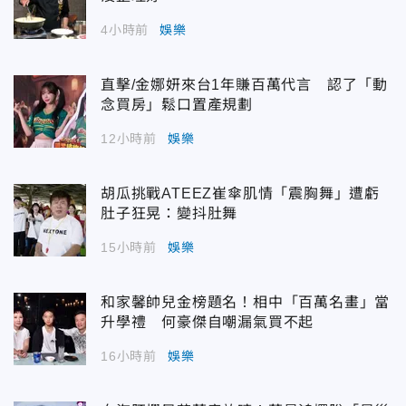
4小時前
娛樂
直擊/金娜妍來台1年賺百萬代言 認了「動
念買房」鬆口置產規劃
12小時前
娛樂
胡瓜挑戰ATEEZ崔傘肌情「震胸舞」遭虧
肚子狂晃：變抖肚舞
15小時前
娛樂
和家馨帥兒金榜題名！相中「百萬名畫」當
升學禮 何豪傑自嘲漏氣買不起
16小時前
娛樂