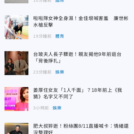
10分鐘前
國際
啦啦隊女神全身濕！金佳垠喊害羞 廉世彬
水槍反擊
19分鐘前
體育
台玻夫人長子驟逝！親友揭他9年前返台
「背後掙扎」
23分鐘前
娛樂
姜厚任女友「1人千面」？18年前上《我
猜》名字又不同了
3小時前
娛樂
肥大叔猝逝！粉絲團8/11直播喊卡：情緒還
沒整理好