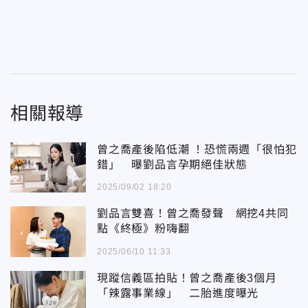
相關報導
曾之喬產後陷低潮 ！恐慌兩週「很怕犯
錯」 曝劉品言孕期絕佳狀態
2025/09/02 18:20
劉品言雙喜！曾之喬發聲 網挖4共同
點《終極》粉嗨翻
2025/06/10 11:33
現蹤信義區拍貼！曾之喬產後3個月
「辣露事業線」 二胎進度曝光