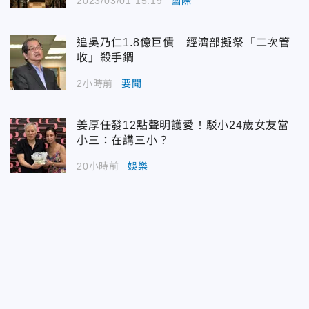
2023/03/01 15:19
國際
追吳乃仁1.8億巨債 經濟部擬祭「二次管
收」殺手鐧
2小時前
要聞
姜厚任發12點聲明護愛！駁小24歲女友當
小三：在講三小？
20小時前
娛樂