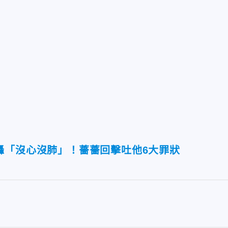
轟「沒心沒肺」！薔薔回擊吐他6大罪狀