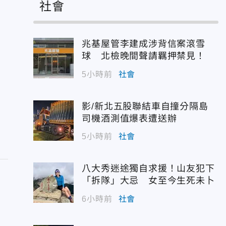
社會
兆基屋管李建成涉背信案滾雪
球 北檢晚間聲請羈押禁見！
5小時前
社會
影/新北五股聯結車自撞分隔島
司機酒測值爆表遭送辦
5小時前
社會
八大秀迷途獨自求援！山友犯下
「拆隊」大忌 女至今生死未卜
6小時前
社會