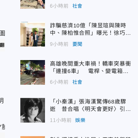
6小時前
社會
詐騙慈濟10億「陳昱瑄與陳時
中、陳柏惟合照」曝光！徐巧芯
震撼出手
9小時前
要聞
翻攝PSY臉書）
高雄晚間重大車禍！轎車突暴衝
「連撞6車」 電桿、變電箱全
遭殃
6小時前
社會
明
「小秦漢」張海漢驚傳68歲驟
逝 昔合唱〈明天會更好〉引追
憶
11小時前
娛樂