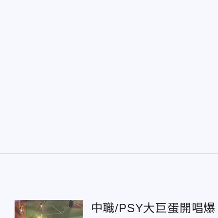
中職/PSY大巨蛋開唱爆