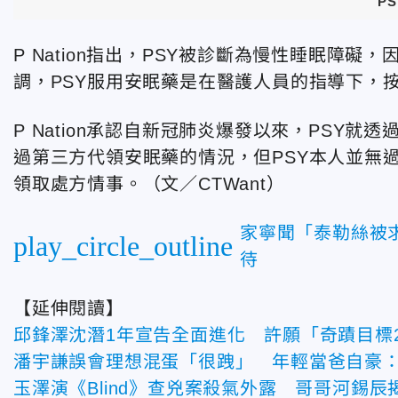
P
P Nation指出，PSY被診斷為慢性睡眠障
調，PSY服用安眠藥是在醫護人員的指導下，
P Nation承認自新冠肺炎爆發以來，PSY
過第三方代領安眠藥的情況，但PSY本人並無
領取處方情事。（文／CTWant）
家寧聞「泰勒絲被
play_circle_outline
待
【延伸閱讀】
邱鋒澤沈潛1年宣告全面進化 許願「奇蹟目標
潘宇謙誤會理想混蛋「很跩」 年輕當爸自豪
玉澤演《Blind》查兇案殺氣外露 哥哥河錫辰