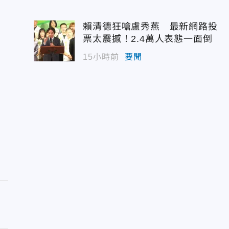
賴清德狂嗆盧秀燕 最新網路投
票太震撼！2.4萬人表態一面倒
15小時前
要聞