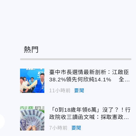
熱門
臺中市長選情最新剖析：江啟臣
38.2%領先何欣純14.1% 全世
代支持度全面居首
11小時前
要聞
「0到18歲年領6萬」沒了？！行
政院收三讀函文喊：採取憲政作
為
7小時前
要聞