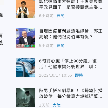
彰化選情重大進展！王惠美與魏
平政見面了 是否接競總主委態
度曝光
強
6小時前
要聞
自爆因疫苗問題遠離綠營！郭正
有
亮酸：他們跟沈伯洋有仇？
義
5小時前
要聞
6旬翁心臟「停止90分鐘」復
活！他醒來揭死後世界 嘆：很
恐怖…
2022/10/17 10:55
即時
陸男手搓AI劇暴紅！《歸墟》播
放破億 每分鐘算力燒掉近萬台
幣
1天前
大陸