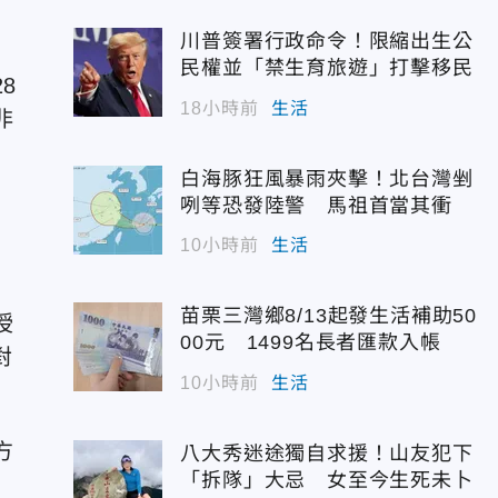
川普簽署行政命令！限縮出生公
民權並「禁生育旅遊」打擊移民
8
18小時前
生活
非
白海豚狂風暴雨夾擊！北台灣剉
咧等恐發陸警 馬祖首當其衝
10小時前
生活
苗栗三灣鄉8/13起發生活補助50
授
00元 1499名長者匯款入帳
對
10小時前
生活
方
八大秀迷途獨自求援！山友犯下
「拆隊」大忌 女至今生死未卜