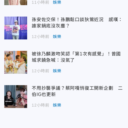
11小時前
娛樂
孫安佐交保！孫鵬鬆口談狄鶯近況 感嘆：
誰家鍋底沒灰塵？
12小時前
娛樂
被徐乃麟激吻笑認「第1次有感覺」！曾國
城求饒急喊：沒氣了
12小時前
娛樂
不甩抄襲爭議？蔡阿嘎悄復工開新企劃 二
伯IG也更新
12小時前
娛樂