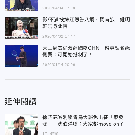
2026/04/04 17:08
影/不滿被抹紅怒告八炯、閩南狼 鍾明
軒現身北院
2026/04/02 17:47
天王周杰倫澳網國籍CHN 粉專點名綠
側翼：可開始抵制了！
2026/01/14 20:06
延伸閱讀
徐巧芯喊別學青鳥大罷免出征「東發
號」 沈伯洋嗆：大家都ｍove on了
17小時前