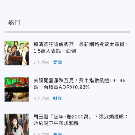
熱門
賴清德狂嗆盧秀燕 最新網路投票太震撼！
1.5萬人表態一面倒
7小時前
要聞
美股開盤漲跌互見！費半指數飆逾191.46
點 台積電ADR漲0.93%
6小時前
財經
周玉蔻「坐牢+賠2000萬」？張淑娟親曝：
她約喝下午茶求和解
6小時前
要聞