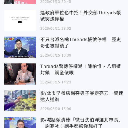
2026/07/13 20:45
連政府單位也中招！外交部Threads帳
號突遭停權
2026/06/21 23:02
不只台派名嘴Threads帳號停權 歷史
哥也被封鎖了
2026/06/15 16:39
Threads驚傳停權潮！陳柏惟、八炯遭
封鎖 網全傻眼
2026/06/15 14:23
影/北市早餐店衝突男子暴走亮刀 警速
逮人送辦
2026/05/20 15:09
影/喊話賴清德「徵召沈伯洋選北市長」
謝寒冰：副手都幫你想好了