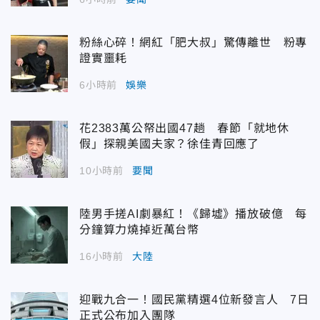
粉絲心碎！網紅「肥大叔」驚傳離世 粉專
證實噩耗
6小時前
娛樂
花2383萬公帑出國47趟 春節「就地休
假」探親美國夫家？徐佳青回應了
10小時前
要聞
陸男手搓AI劇暴紅！《歸墟》播放破億 每
分鐘算力燒掉近萬台幣
16小時前
大陸
迎戰九合一！國民黨精選4位新發言人 7日
正式公布加入團隊