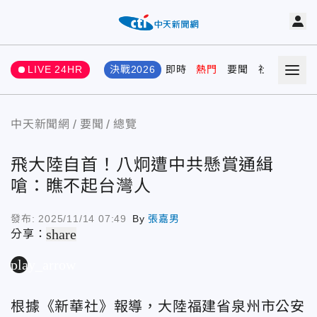
LIVE 24HR
決戰2026
即時
熱門
要聞
社會
娛樂
中天新聞網
要聞
總覽
飛大陸自首！八炯遭中共懸賞通緝
嗆：瞧不起台灣人
發布:
2025/11/14 07:49
By
張嘉男
share
分享：
play_arrow
根據《新華社》報導，大陸福建省泉州市公安