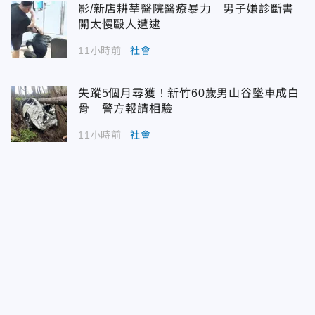
影/新店耕莘醫院醫療暴力 男子嫌診斷書
開太慢毆人遭逮
11小時前
社會
失蹤5個月尋獲！新竹60歲男山谷墜車成白
骨 警方報請相驗
11小時前
社會