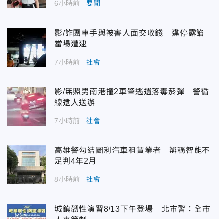
6小時前
要聞
影/詐團車手與被害人面交收錢 違停露餡
當場遭逮
7小時前
社會
影/無照男南港撞2車肇逃遺落毒菸彈 警循
線逮人送辦
7小時前
社會
高雄警勾結圖利汽車租賃業者 辯稱智能不
足判4年2月
8小時前
社會
城鎮韌性演習8/13下午登場 北市警：全市