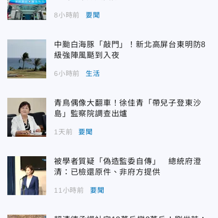
8小時前
要聞
中颱白海豚「敲門」！新北高屏台東明防8
級強陣風颳到入夜
6小時前
生活
青鳥偶像大翻車！徐佳青「帶兒子登東沙
島」監察院調查出爐
1天前
要聞
被學者質疑「偽造監委自傳」 總統府澄
清：已檢還原件、非府方提供
11小時前
要聞