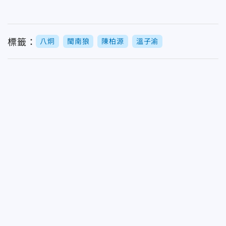
標籤：
八炯
閩南狼
陳柏源
溫子渝