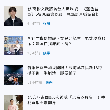
影/高橋文哉將訪台人氣炸裂！《藍色監
獄》5場見面會秒殺 親錄影片喊話台粉
6小時前
娛樂
李翊君遭傳婚變、女兒非親生 氣炸現身駁
斥：是睡在我床底下嗎？
9小時前
娛樂
蕭秉治登新加坡開唱！被阿弟狂拱跳16蹲
撐不到一半崩潰：腿要斷了
11小時前
娛樂
影/方順吉面試8次被嗆「以為多有名」！轉
戰直播圈求翻身