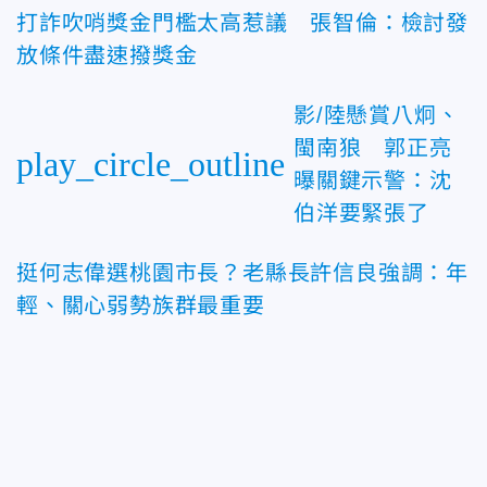
打詐吹哨獎金門檻太高惹議 張智倫：檢討發
放條件盡速撥獎金
影/陸懸賞八炯、
閩南狼 郭正亮
play_circle_outline
曝關鍵示警：沈
伯洋要緊張了
挺何志偉選桃園市長？老縣長許信良強調：年
輕、關心弱勢族群最重要