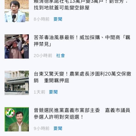
賴清德承諾社宅13萬戶變3萬戶！劉世芳：
找到地就蓋可能變空餘屋
8小時前
要聞
苦茶毒油風暴最新！威加採購、中間商「羈
押禁見」
20小時前
社會
台東又驚天變！農業處長涉圖利20萬交保撤
銷 重開羈押庭
1天前
要聞
曾競選民進黨嘉義市黨部主委 嘉義市議員
參選人許明對突退選！
9小時前
要聞