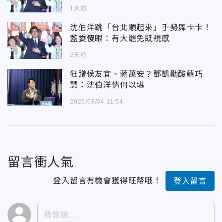
1天前
沈伯洋跳「台北順起來」手勢舞卡卡！
藍委傻眼：有大罷免既視感
2天前
狂蹭侯友宜、蔣萬安？鄧凱勛酸蘇巧
慧：沈伯洋情何以堪
2026/08/04 11:54
留言衝人氣
登入留言有機會獲得旺幣哦！
登入留言