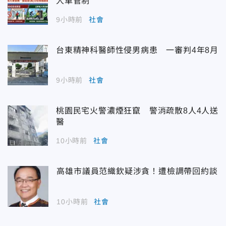
人車管制
9小時前
社會
台東精神科醫師性侵男病患 一審判4年8月
9小時前
社會
桃園民宅火警濃煙狂竄 警消疏散8人4人送
醫
10小時前
社會
高雄市議員范織欽疑涉貪！遭檢調帶回約談
10小時前
社會