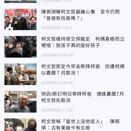
2026/03/03 15:21
陳佩琪曝柯文哲最痛心事 至今仍問
「爸爸有找我嗎？」
2026/02/20 14:11
柯文哲維持原交保裁定 柯媽喜極而泣
哽咽：我孩子真的是好孩子
2025/09/15 20:34
柯文哲原定今早去祭拜柯爸 但遭柯媽
以農曆７月取消！
2025/09/10 08:32
快訊/原訂明日祭拜柯爸 適逢農曆7月
柯文哲先取消
2025/09/09 17:32
柯文哲喊「當世上沒他這人」 陳佩
琪：古有東廠今有北檢