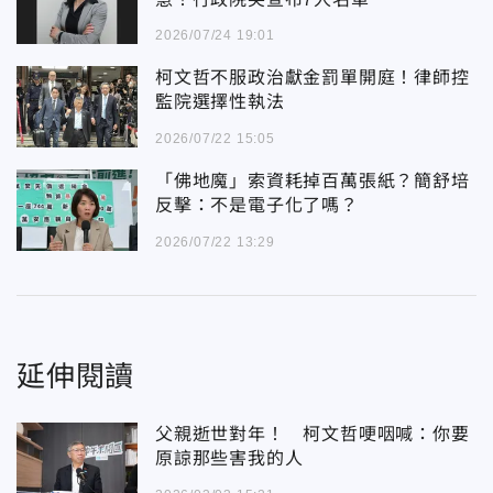
2026/07/24 19:01
柯文哲不服政治獻金罰單開庭！律師控
監院選擇性執法
2026/07/22 15:05
「佛地魔」索資耗掉百萬張紙？簡舒培
反擊：不是電子化了嗎？
2026/07/22 13:29
延伸閱讀
父親逝世對年！ 柯文哲哽咽喊：你要
原諒那些害我的人