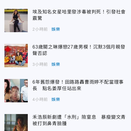
埃及知名女星哈里發涉毒被判死！引發社會
震驚
2小時前
娛樂
63歲關之琳爆戀27歲男模！沉默3個月親發
聲否認
3小時前
娛樂
6年舊怨爆發！田路路轟曹雨婷不配當理事
長 點名姜厚任站出來
4小時前
娛樂
禾浩辰新劇遭「水刑」險窒息 暴瘦變文青
被打到鼻青臉腫