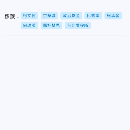
柯文哲
京華城
政治獻金
民眾黨
柯承發
標籤：
何瑞英
羈押禁見
台北看守所