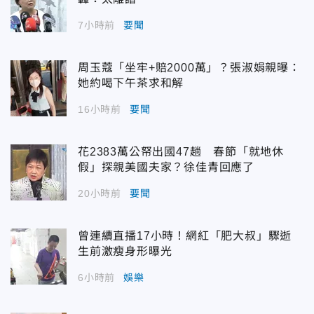
7小時前
要聞
周玉蔻「坐牢+賠2000萬」？張淑娟親曝：
她約喝下午茶求和解
16小時前
要聞
花2383萬公帑出國47趟 春節「就地休
假」探親美國夫家？徐佳青回應了
20小時前
要聞
曾連續直播17小時！網紅「肥大叔」驟逝
生前激瘦身形曝光
6小時前
娛樂