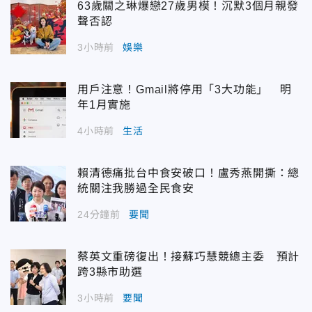
63歲關之琳爆戀27歲男模！沉默3個月親發
聲否認
3小時前
娛樂
用戶注意！Gmail將停用「3大功能」 明
年1月實施
4小時前
生活
賴清德痛批台中食安破口！盧秀燕開撕：總
統關注我勝過全民食安
24分鐘前
要聞
蔡英文重磅復出！接蘇巧慧競總主委 預計
跨3縣市助選
3小時前
要聞