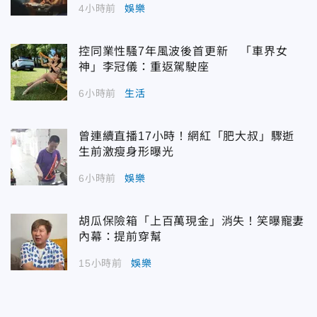
4小時前
娛樂
控同業性騷7年風波後首更新 「車界女
神」李冠儀：重返駕駛座
6小時前
生活
曾連續直播17小時！網紅「肥大叔」驟逝
生前激瘦身形曝光
6小時前
娛樂
胡瓜保險箱「上百萬現金」消失！笑曝寵妻
內幕：提前穿幫
15小時前
娛樂