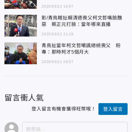
2025/03/13 14:07
影/青鳥瞎扯賴清德喪父柯文哲嘴臉醜
惡 蔡正元打臉：當年哪來直播
2025/03/12 21:28
青鳥扯當年柯文哲嘲諷總統喪父 粉
專：那時柯才5個月大
2025/03/12 09:57
留言衝人氣
登入留言有機會獲得旺幣哦！
登入留言