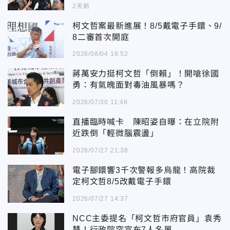
2天前
柯文哲案最新進展！8/5戴電子手鐶、9/
8二審首次開庭
2026/08/04 16:52
蔣萬安力挺柯文哲「倒賴」！開嗆徐國
勇：有氣魄面對毒油風暴嗎？
2026/07/30 11:48
直播臨時喊卡 陳昭姿自曝：在立院附
近跌倒「輕微腦震盪」
2026/07/27 21:38
電子腳鐶響3千次警報多烏龍！高院裁
定柯文哲8/5改戴電子手鐶
2026/07/27 14:37
NCC主委提名「柯文哲市府官員」袁秀
慧！行政院突宣布7人名單