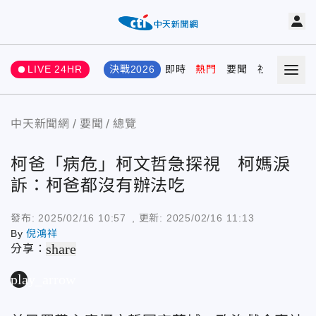
LIVE 24HR
決戰2026
即時
熱門
要聞
社會
娛樂
中天新聞網
要聞
總覽
柯爸「病危」柯文哲急探視 柯媽淚
訴：柯爸都沒有辦法吃
發布:
2025/02/16 10:57
, 更新:
2025/02/16 11:13
By
倪鴻祥
share
分享：
play_arrow