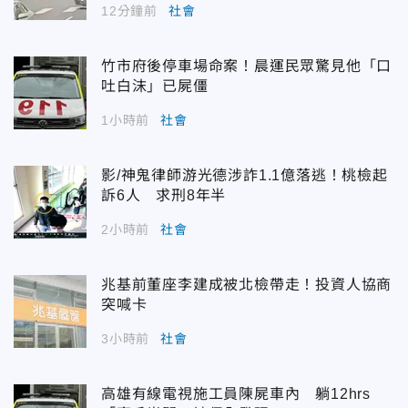
12分鐘前
社會
竹市府後停車場命案！晨運民眾驚見他「口
吐白沫」已屍僵
1小時前
社會
影/神鬼律師游光德涉詐1.1億落逃！桃檢起
訴6人 求刑8年半
2小時前
社會
兆基前董座李建成被北檢帶走！投資人協商
突喊卡
3小時前
社會
高雄有線電視施工員陳屍車內 躺12hrs