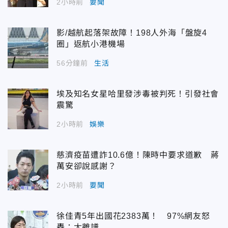
2小時前
要聞
影/越航起落架故障！198人外海「盤旋4
圈」返航小港機場
56分鐘前
生活
埃及知名女星哈里發涉毒被判死！引發社會
震驚
2小時前
娛樂
慈濟疫苗遭詐10.6億！陳時中要求道歉 蔣
萬安卻說感謝？
2小時前
要聞
徐佳青5年出國花2383萬！ 97%網友怒
轟：太離譜