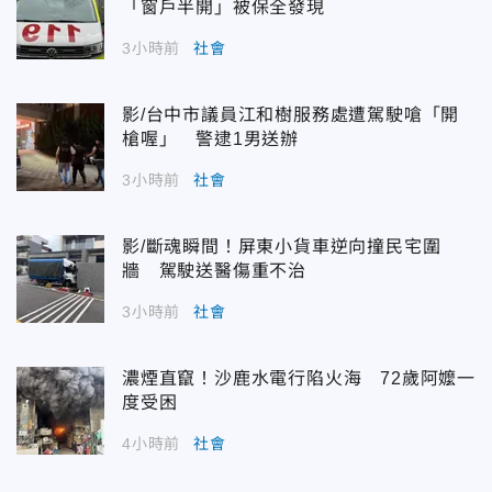
「窗戶半開」被保全發現
3小時前
社會
影/台中市議員江和樹服務處遭駕駛嗆「開
槍喔」 警逮1男送辦
3小時前
社會
影/斷魂瞬間！屏東小貨車逆向撞民宅圍
牆 駕駛送醫傷重不治
3小時前
社會
濃煙直竄！沙鹿水電行陷火海 72歲阿嬤一
度受困
4小時前
社會