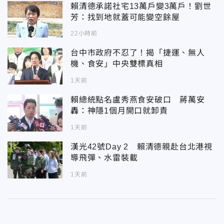
賴清德承諾社宅13萬戶變3萬戶！劉世
芳：找到地就蓋可能變空餘屋
22小時前
台中市政府不忍了！揭「捷運、無人
機、食安」中央雙標真相
1天前
賴總統點名盧秀燕食安破口 蔣萬安
轟：神隱1個月開口就卸責
1天前
漢光42號Day 2 賴清德親赴台北港視
導飛彈、水雷裝載
1天前