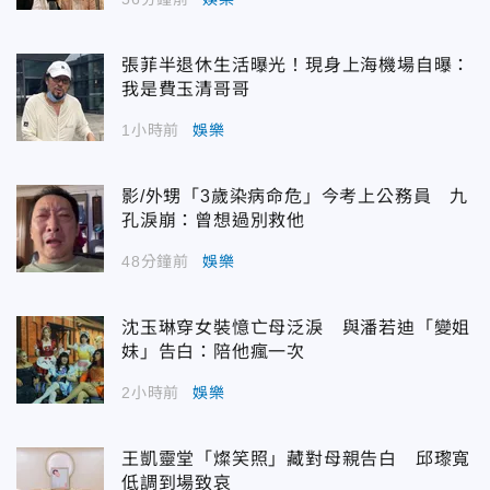
張菲半退休生活曝光！現身上海機場自曝：
我是費玉清哥哥
1小時前
娛樂
影/外甥「3歲染病命危」今考上公務員 九
孔淚崩：曾想過別救他
48分鐘前
娛樂
沈玉琳穿女裝憶亡母泛淚 與潘若迪「變姐
妹」告白：陪他瘋一次
2小時前
娛樂
王凱靈堂「燦笑照」藏對母親告白 邱瓈寬
低調到場致哀