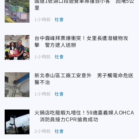
國道1號湖口段遊覽車擦撞自小客 回堵5公
里
1小時前
社會
台中霧峰拜票爆衝突！女里長遭潑穢物攻
擊 警方逮人送辦
1小時前
社會
新北泰山區工廠工安意外 男子觸電命危送
醫不治
1小時前
社會
火鍋店吃龍蝦丸噎住！59歲嘉義婦人OHCA
消防員接力CPR搶救成功
2小時前
社會