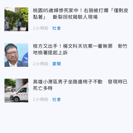
桃園85歲婦慘死家中！右臉被打爛「僅剩皮
黏著」 斷裂拐杖揭駭人現場
1小時前
社會
檢方又出手！楊文科天坑案一審無罪 新竹
地檢署提起上訴
2小時前
要聞
高雄小港區男子坐路邊椅子不動 發現時已
死亡多時
2小時前
社會