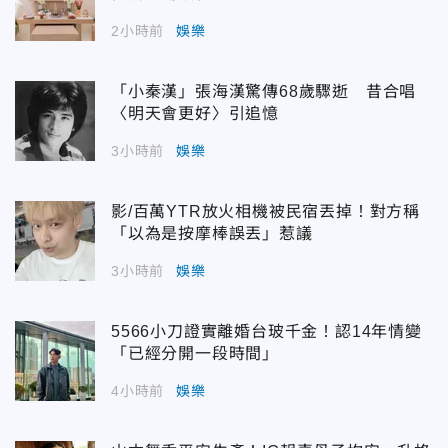
2小時前
娛樂
「小秦漢」張海漢驚傳68歲驟逝 昔合唱
〈明天會更好〉引追憶
3小時前
娛樂
影/百萬YTR放火相機被民宿丟掉！對方稱
「以為是按摩棒誤丟」惹議
3小時前
娛樂
5566小刀證實離婚台玻千金！認14年情變
「已經分開一段時間」
4小時前
娛樂