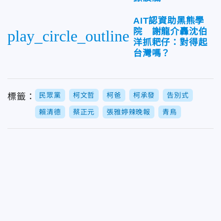
AIT認資助黑熊學
院 謝龍介轟沈伯
play_circle_outline
洋抓耙仔：對得起
台灣嗎？
民眾黨
柯文哲
柯爸
柯承發
告別式
標籤：
賴清德
蔡正元
張雅婷辣晚報
青鳥