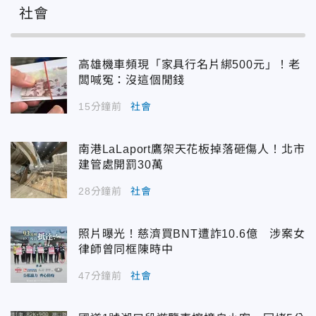
社會
高雄機車頻現「家具行名片綁500元」！老
闆喊冤：沒這個閒錢
15分鐘前
社會
南港LaLaport鷹架天花板掉落砸傷人！北市
建管處開罰30萬
28分鐘前
社會
照片曝光！慈濟買BNT遭詐10.6億 涉案女
律師曾同框陳時中
47分鐘前
社會