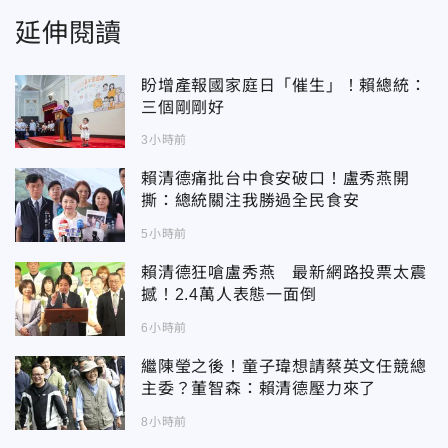
延伸閱讀
盼增產報國家庭日「催生」！賴總統：
三個剛剛好
3小時前
賴清德痛批台中食安破口！盧秀燕開
撕：總統關注我勝過全民食安
5小時前
賴清德狂嗆盧秀燕 最新網路投票太震
撼！2.4萬人表態一面倒
6小時前
繼陳瑩之後！童子瑋想請蔡英文任競總
主委？董智森：賴清德壓力來了
8小時前