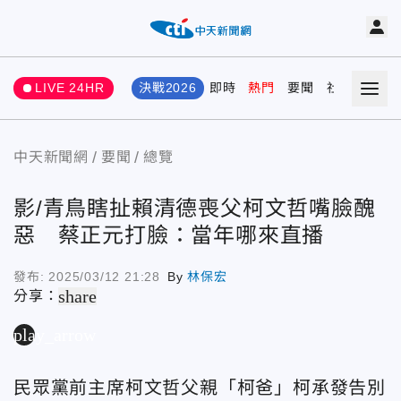
LIVE 24HR
決戰2026
即時
熱門
要聞
社會
娛樂
中天新聞網
要聞
總覽
影/青鳥瞎扯賴清德喪父柯文哲嘴臉醜
惡 蔡正元打臉：當年哪來直播
發布:
2025/03/12 21:28
By
林保宏
share
分享：
play_arrow
民眾黨前主席柯文哲父親「柯爸」柯承發告別