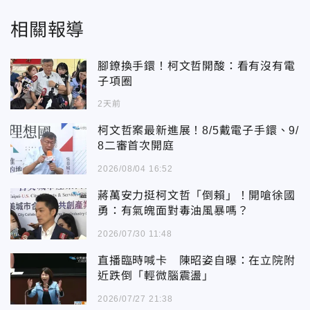
相關報導
腳鐐換手鐶！柯文哲開酸：看有沒有電
子項圈
2天前
柯文哲案最新進展！8/5戴電子手鐶、9/
8二審首次開庭
2026/08/04 16:52
蔣萬安力挺柯文哲「倒賴」！開嗆徐國
勇：有氣魄面對毒油風暴嗎？
2026/07/30 11:48
直播臨時喊卡 陳昭姿自曝：在立院附
近跌倒「輕微腦震盪」
2026/07/27 21:38