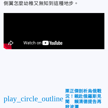
側翼怎麼幼稚又無知到這種地步。
栗正傑剖析烏俄戰
況！親赴俄羅斯見
play_circle_outline
聞 賴清德提告再
掀波瀾