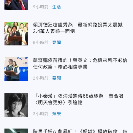
9小時前
生活
賴清德狂嗆盧秀燕 最新網路投票太震撼！
2.4萬人表態一面倒
6小時前
要聞
慈濟購疫苗遭詐！蔡英文：危機來臨不必信
任何政黨、務必相信專業
2小時前
要聞
「小秦漢」張海漢驚傳68歲驟逝 昔合唱
〈明天會更好〉引追憶
3小時前
娛樂
陸男手搓AI劇暴紅！《歸墟》播放破億 每