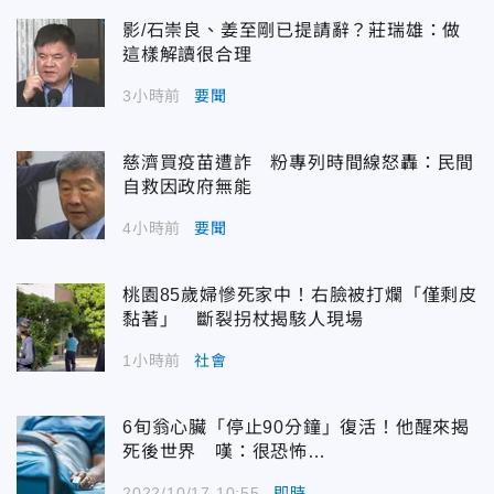
影/石崇良、姜至剛已提請辭？莊瑞雄：做
這樣解讀很合理
3小時前
要聞
慈濟買疫苗遭詐 粉專列時間線怒轟：民間
自救因政府無能
4小時前
要聞
桃園85歲婦慘死家中！右臉被打爛「僅剩皮
黏著」 斷裂拐杖揭駭人現場
1小時前
社會
6旬翁心臟「停止90分鐘」復活！他醒來揭
死後世界 嘆：很恐怖…
2022/10/17 10:55
即時