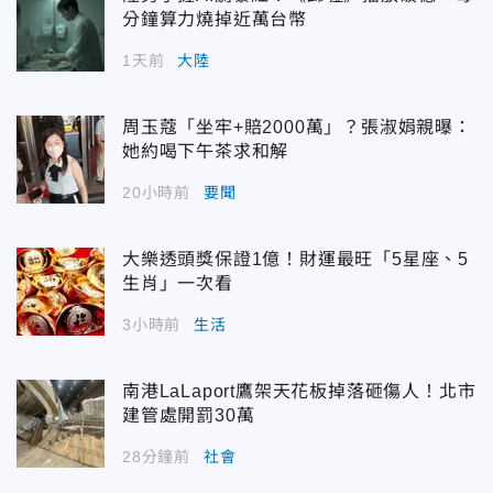
分鐘算力燒掉近萬台幣
1天前
大陸
周玉蔻「坐牢+賠2000萬」？張淑娟親曝：
她約喝下午茶求和解
20小時前
要聞
大樂透頭獎保證1億！財運最旺「5星座、5
生肖」一次看
3小時前
生活
南港LaLaport鷹架天花板掉落砸傷人！北市
建管處開罰30萬
28分鐘前
社會