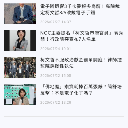
電子腳鐶響3千次警報多烏龍！高院裁
定柯文哲8/5改戴電子手鐶
2026/07/27 14:37
NCC主委提名「柯文哲市府官員」袁秀
慧！行政院突宣布7人名單
2026/07/24 19:01
柯文哲不服政治獻金罰單開庭！律師控
監院選擇性執法
2026/07/22 15:05
「佛地魔」索資耗掉百萬張紙？簡舒培
反擊：不是電子化了嗎？
2026/07/22 13:29