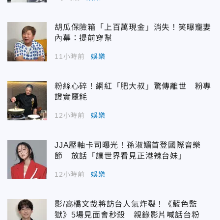
胡瓜保險箱「上百萬現金」消失！笑曝寵妻
內幕：提前穿幫
11小時前
娛樂
粉絲心碎！網紅「肥大叔」驚傳離世 粉專
證實噩耗
12小時前
娛樂
JJA壓軸卡司曝光！孫淑媚首登國際音樂
節 放話「讓世界看見正港辣台妹」
12小時前
娛樂
影/高橋文哉將訪台人氣炸裂！《藍色監
獄》5場見面會秒殺 親錄影片喊話台粉