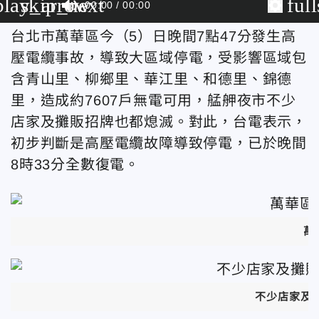
play_arrow
skip_next
ful
00:00
00:00
台北市萬華區今（5）日晚間
7點47分發生高
壓電纜事故，導致
大區域停電，受影響區域包
含青山里、柳鄉里、華江里、和德里、錦德
里，
造成約7607戶無電可用
，艋舺夜市不少
店家及攤販招牌也都熄滅。對此，台電表示，
初步判斷是高壓電纜故障導致停電，已於晚間
8時33分全數復電。
萬
不少店家及