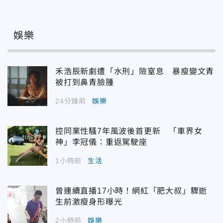
娛樂
禾浩辰新劇遭「水刑」險窒息 暴瘦變文青
被打到鼻青臉腫
24分鐘前
娛樂
控同業性騷7年風波後首更新 「車界女
神」李冠儀：重返駕駛座
1小時前
生活
曾連續直播17小時！網紅「肥大叔」驟逝
生前激瘦身形曝光
2小時前
娛樂