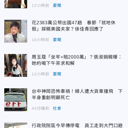
12小時前
要聞
花2383萬公帑出國47趟 春節「就地休
假」探親美國夫家？徐佳青回應了
16小時前
要聞
周玉蔻「坐牢+賠2000萬」？張淑娟親曝：
她約喝下午茶求和解
12小時前
要聞
台中神岡恐怖車禍！婦人遭大貨車撞飛 下
半身重創明顯死亡
44分鐘前
社會
行政院院區今早傳停電 員工走到大門口避