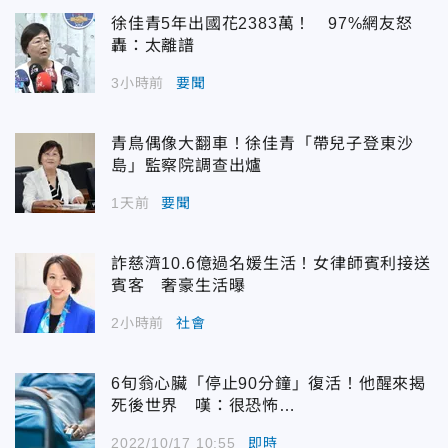
徐佳青5年出國花2383萬！ 97%網友怒
轟：太離譜
3小時前
要聞
青鳥偶像大翻車！徐佳青「帶兒子登東沙
島」監察院調查出爐
1天前
要聞
詐慈濟10.6億過名媛生活！女律師賓利接送
賓客 奢豪生活曝
2小時前
社會
6旬翁心臟「停止90分鐘」復活！他醒來揭
死後世界 嘆：很恐怖…
2022/10/17 10:55
即時