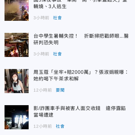
輛燒、3人逃生
3小時前
社會
台中學生暑輔失控！ 折斷掃把戳師眼...醫
研判恐失明
3小時前
社會
周玉蔻「坐牢+賠2000萬」？張淑娟親曝：
她約喝下午茶求和解
12小時前
要聞
影/詐團車手與被害人面交收錢 違停露餡
當場遭逮
12小時前
社會