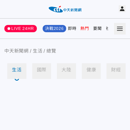
LIVE 24HR
決戰2026
即時
熱門
要聞
社會
娛樂
中天新聞網
生活
總覽
生活
國際
大陸
健康
財經