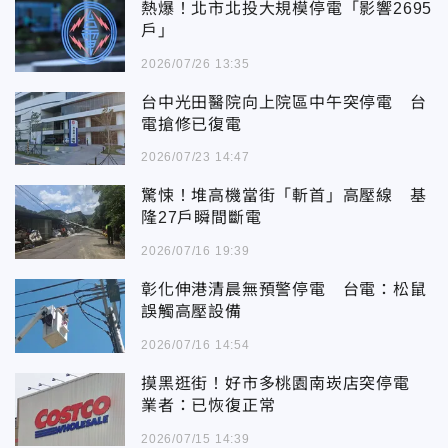
熱爆！北市北投大規模停電「影響2695
戶」
2026/07/26 13:35
台中光田醫院向上院區中午突停電 台
電搶修已復電
2026/07/23 14:47
驚悚！堆高機當街「斬首」高壓線 基
隆27戶瞬間斷電
2026/07/16 19:39
彰化伸港清晨無預警停電 台電：松鼠
誤觸高壓設備
2026/07/16 14:54
摸黑逛街！好市多桃園南崁店突停電
業者：已恢復正常
2026/07/15 14:39