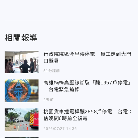
相關報導
行政院院區今早傳停電 員工走到大門
口避暑
51分鐘前
高雄楠梓高壓線斷裂「釀1957戶停電」
台電緊急搶修
2天前
桃園貨車撞電桿釀2858戶停電 台電：
估晚間6時前全復電
2026/07/27 14:36