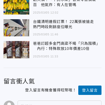
百 他氣炸：有人在管嗎
2025/03/05 12:02
台鐵清明連假訂票！ 22萬張被搶走
熱門時段剩餘座位曝光
2025/03/05 11:46
爸爸訂超多金門高粱不喝「只為囤積」
內行：特殊款放10年價差10倍
2025/03/05 11:33
留言衝人氣
登入留言有機會獲得旺幣哦！
登入留言