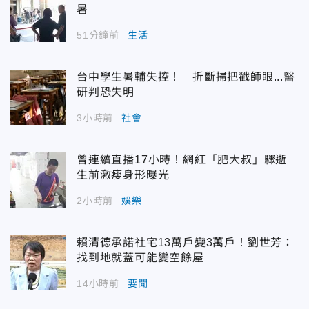
暑
51分鐘前
生活
台中學生暑輔失控！ 折斷掃把戳師眼...醫
研判恐失明
3小時前
社會
曾連續直播17小時！網紅「肥大叔」驟逝
生前激瘦身形曝光
2小時前
娛樂
賴清德承諾社宅13萬戶變3萬戶！劉世芳：
找到地就蓋可能變空餘屋
14小時前
要聞