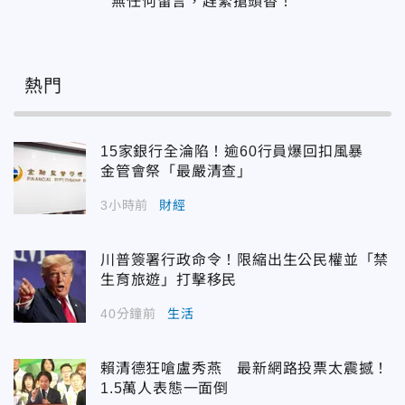
無任何留言，趕緊搶頭香！
熱門
15家銀行全淪陷！逾60行員爆回扣風暴
金管會祭「最嚴清查」
3小時前
財經
川普簽署行政命令！限縮出生公民權並「禁
生育旅遊」打擊移民
40分鐘前
生活
賴清德狂嗆盧秀燕 最新網路投票太震撼！
1.5萬人表態一面倒