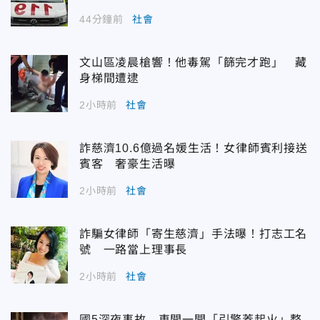
44分鐘前
社會
文山區凌晨槍響！他毒駕「篩完才跑」 藏
身梯間遭逮
2小時前
社會
詐慈濟10.6億過名媛生活！女律師賓利接送
賓客 奢豪生活曝
2小時前
社會
詐騙女律師「寄生慈濟」手法曝！打志工名
號 一路當上理事長
2小時前
社會
國5深夜事故 車開一開「引擎蓋起火」整