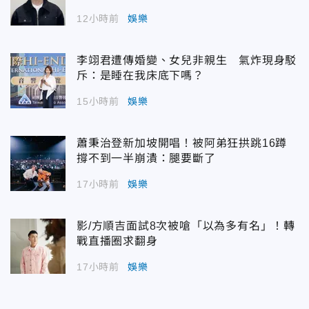
12小時前
娛樂
李翊君遭傳婚變、女兒非親生 氣炸現身駁
斥：是睡在我床底下嗎？
15小時前
娛樂
蕭秉治登新加坡開唱！被阿弟狂拱跳16蹲
撐不到一半崩潰：腿要斷了
17小時前
娛樂
影/方順吉面試8次被嗆「以為多有名」！轉
戰直播圈求翻身
17小時前
娛樂