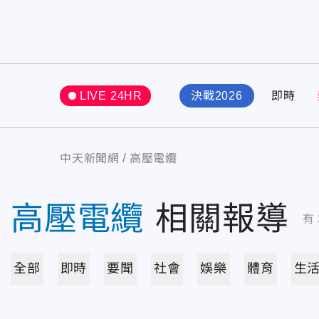
LIVE 24HR
決戰2026
即時
中天新聞網
高壓電纜
高壓電纜
相關報導
有
全部
即時
要聞
社會
娛樂
體育
生