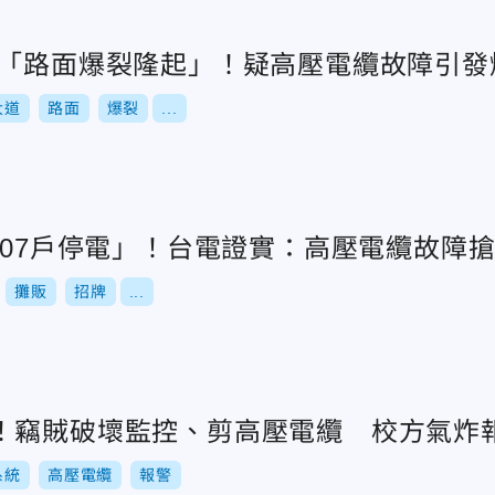
道「路面爆裂隆起」！疑高壓電纜故障引發
大道
路面
爆裂
...
607戶停電」！台電證實：高壓電纜故障
攤販
招牌
...
！竊賊破壞監控、剪高壓電纜 校方氣炸
系統
高壓電纜
報警