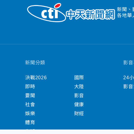
新聞、
各地華
新聞分類
影音
決戰2026
國際
24
即時
大陸
影音
要聞
影音
社會
健康
娛樂
財經
體育
生活