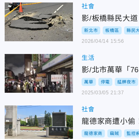
社會
影/板橋縣民大
新北市
板橋區
縣民
2026/04/14 15:56
生活
影/北市萬華「7
萬華
停電
艋舺夜市
2025/03/05 21:37
社會
龍德家商遭小偷
龍德家商
竊賊
監控