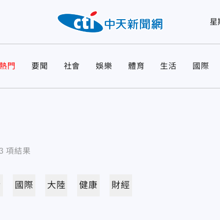
星
熱門
要聞
社會
娛樂
體育
生活
國際
3
項結果
活
國際
大陸
健康
財經