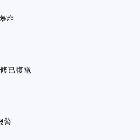
爆炸
搶修已復電
報警