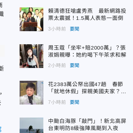
商
賴清德狂嗆盧秀燕 最新網路投
識
票太震撼！1.5萬人表態一面倒
3小時前
要聞
周玉蔻「坐牢+賠2000萬」？張
淑娟親曝：她約喝下午茶求和解
2小時前
要聞
斷
花2383萬公帑出國47趟 春節
「就地休假」探親美國夫家？徐
，
佳青回應了
去
7小時前
要聞
中颱白海豚「敲門」！新北高屏
台東明防8級強陣風颳到入夜
罵