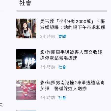
社會
周玉蔻「坐牢+賠2000萬」？張
淑娟親曝：她約喝下午茶求和解
2小時前
要聞
未
影/詐團車手與被害人面交收錢
惹
違停露餡當場遭逮
3小時前
社會
影/無照男南港撞2車肇逃遺落毒
菸彈 警循線逮人送辦
4小時前
社會
不