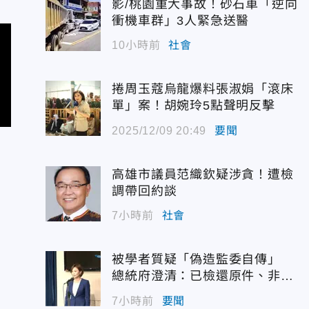
影/桃園重大事故！砂石車「逆向
衝機車群」3人緊急送醫
10小時前
社會
捲周玉蔻烏龍爆料張淑娟「滾床
單」案！胡婉玲5點聲明反擊
2025/12/09 20:49
要聞
高雄市議員范織欽疑涉貪！遭檢
調帶回約談
7小時前
社會
被學者質疑「偽造監委自傳」
總統府澄清：已檢還原件、非府
方提供
7小時前
要聞