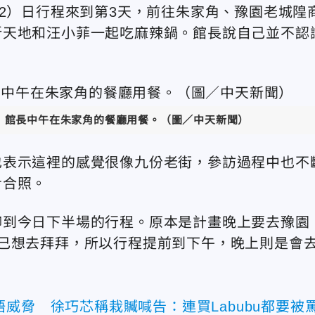
12）日行程來到第3天，前往朱家角、豫園老城隍
新天地和汪小菲一起吃麻辣鍋。館長說自己並不認
館長中午在朱家角的餐廳用餐。（圖／中天新聞）
也表示這裡的感覺很像九份老街，參訪過程中也不
步合照。
聊到今日下半場的行程。原本是計畫晚上要去豫園
己想去拜拜，所以行程提前到下午，晚上則是會
威脅 徐巧芯稱栽贓喊告：連買Labubu都要被