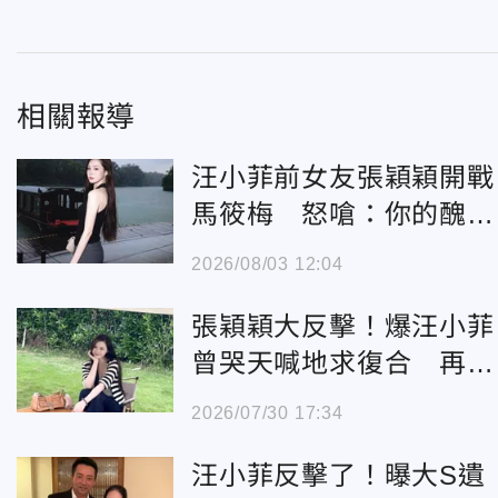
相關報導
汪小菲前女友張穎穎開戰
馬筱梅 怒嗆：你的醜聞
更炸裂
2026/08/03 12:04
張穎穎大反擊！爆汪小菲
曾哭天喊地求復合 再
轟：兩個爛人
2026/07/30 17:34
汪小菲反擊了！曝大S遺