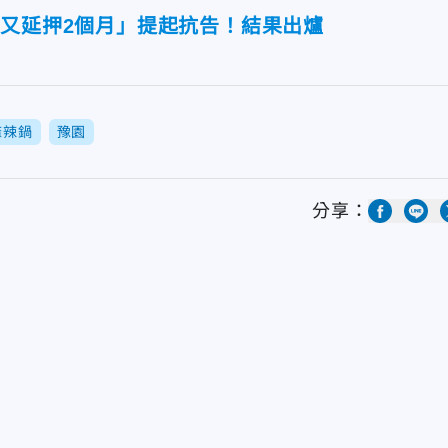
月又延押2個月」提起抗告！結果出爐
麻辣鍋
豫園
分享：