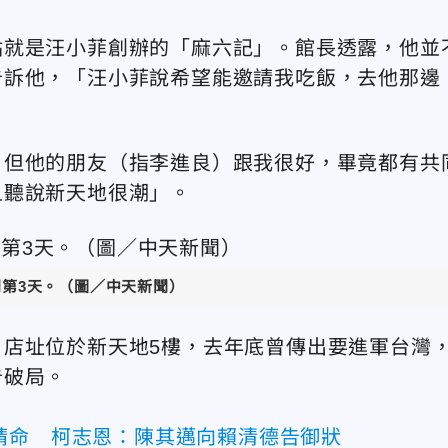
點就是汪小菲創辦的「麻六記」。館長透露，他並
告訴他，「汪小菲說希望能邀請我吃飯，去他那邊
，但他的朋友（指李進良）跟我很好，畢竟都有共
且聽說新天地很潮」。
第3天。（圖／中天新聞）
店址位於新天地5樓，去年底曾傳出要進軍台灣
告破局。
請命 柯志恩：陳其邁向賴清德告御狀