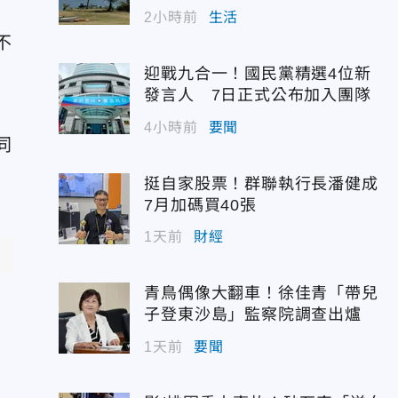
2小時前
生活
不
迎戰九合一！國民黨精選4位新
發言人 7日正式公布加入團隊
4小時前
要聞
同
挺自家股票！群聯執行長潘健成
7月加碼買40張
1天前
財經
青鳥偶像大翻車！徐佳青「帶兒
，
子登東沙島」監察院調查出爐
1天前
要聞