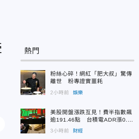
牽
熱門
粉絲心碎！網紅「肥大叔」驚傳
離世 粉專證實噩耗
2小時前
娛樂
美股開盤漲跌互見！費半指數飆
逾191.46點 台積電ADR漲0.9
3%
3小時前
財經