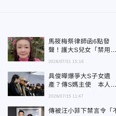
馬筱梅祭律師函6點發
聲！護大S兒女「禁用
成年肖像」 張蘭曬孫
2026/07/31 15:16
議
具俊曄爆爭大S子女遺
產？傳S媽主使 本人
駁：胡言亂語
2026/07/15 11:47
傳被汪小菲下禁言令「