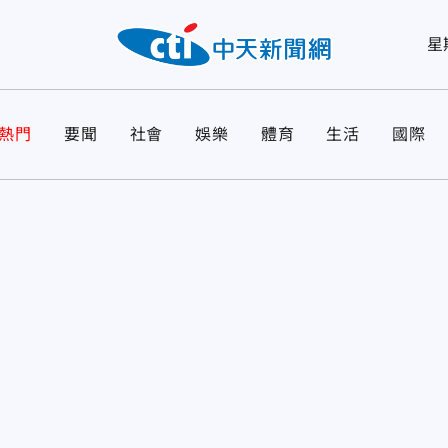
星
熱門
要聞
社會
娛樂
體育
生活
國際