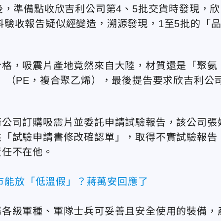
後，準備點收欣吉利公司第4、5批交貨時發現，欣
的材料驗收報告疑似經變造，溯源發現，1至5批的「
合格，吸震片產地竟然來自大陸，材質還是「聚氨
」（PE，複合聚乙烯），最後提告要求欣吉利公
衛公司訂購吸震片並委託申請試驗報告，該公司張
供「試驗申請書修改確認單」，取得不實試驗報告
責任不在他。
市能放「低溫假」？蔣萬安回應了
屬各級軍種、軍隊士兵可妥善且安全使用的裝備，