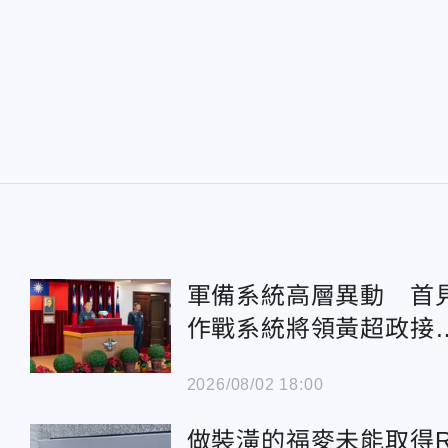
軍備系統高層異動 首
作戰系統將領黃超政接
局長
2026/08/02 18:00
做裝潢的福麥未能取得