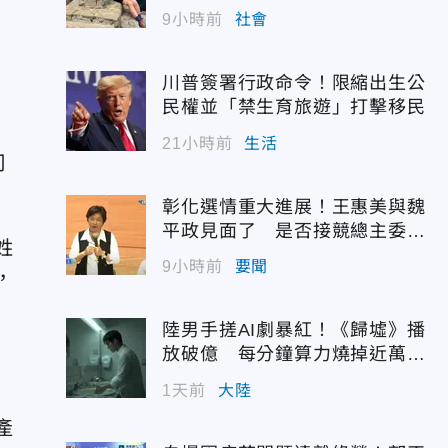
9小時前
社會
品
川普簽署行政命令！限縮出生公
民權並「禁生育旅遊」打擊移民
21小時前
生活
司
彰化選情重大進展！王惠美與魏
平政見面了 是否接競總主委態
姓
度曝光
9小時前
要聞
，
陸男手搓AI劇暴紅！《歸墟》播
放破億 每分鐘算力燒掉近萬台
幣
1天前
大陸
產