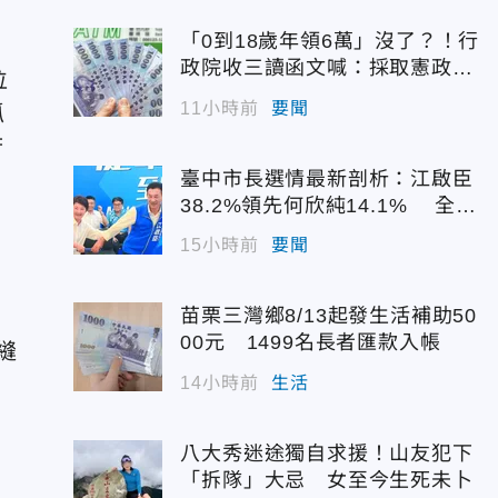
「0到18歲年領6萬」沒了？！行
政院收三讀函文喊：採取憲政作
位
為
11小時前
要聞
抓
府
臺中市長選情最新剖析：江啟臣
38.2%領先何欣純14.1% 全世
代支持度全面居首
15小時前
要聞
苗栗三灣鄉8/13起發生活補助50
00元 1499名長者匯款入帳
縫
14小時前
生活
八大秀迷途獨自求援！山友犯下
「拆隊」大忌 女至今生死未卜