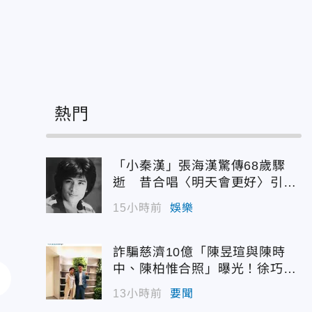
熱門
「小秦漢」張海漢驚傳68歲驟
逝 昔合唱〈明天會更好〉引追
憶
15小時前
娛樂
詐騙慈濟10億「陳昱瑄與陳時
中、陳柏惟合照」曝光！徐巧芯
震撼出手
13小時前
要聞