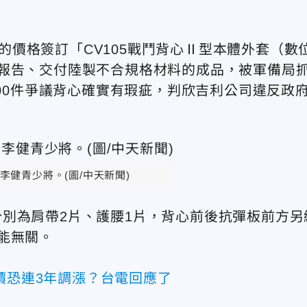
萬元的價格簽訂「CV105戰鬥背心Ⅱ型本體外套（數
報告、交付陸製不合規格材料的成品，被軍備局
000件爭議背心確實有瑕疵，判欣吉利公司違反政
李健青少將。(圖/中天新聞)
別為肩帶2片、護腰1片，背心前後抗彈板前方另
能無關。
價恐連3年調漲？台電回應了