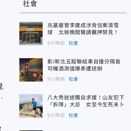
社會
兆基屋管李建成涉背信案滾雪
球 北檢晚間聲請羈押禁見！
9小時前
社會
影/新北五股聯結車自撞分隔島
司機酒測值爆表遭送辦
9小時前
社會
見
任
八大秀迷途獨自求援！山友犯下
「拆隊」大忌 女至今生死未卜
9小時前
社會
R