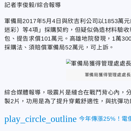
記者李俊毅/綜合報導
軍備局2017年5月4日與欣吉利公司以1853
迷彩）等4項」採購契約，但疑似偽造材料驗收
包、提告求償101萬元。高雄地院發現，1萬3
採購法、須賠償軍備局52萬元，可上訴。
軍備局獲得管理處處長
綜合媒體報導，吸震片是縫合在戰鬥背心內，分
製2片，功用是為了提升穿戴舒適性，與抗彈功
play_circle_outline
今年傳漲25%！電