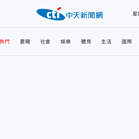
星
熱門
要聞
社會
娛樂
體育
生活
國際