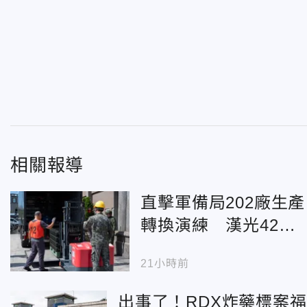
相關報導
直擊軍備局202廠生產
轉換演練 漢光42號
驗證戰時防衛韌性
21小時前
出事了！RDX炸藥標案福