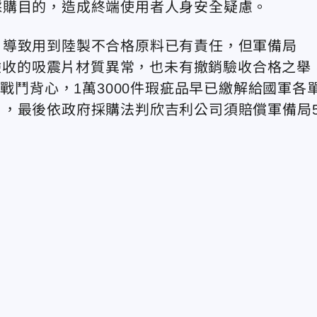
採購目的，造成終端使用者人身安全疑慮。
，導致用到陸製不合格原料已有責任，但軍備局
現驗收的吸震片材質異常，也未有撤銷驗收合格之舉
的戰鬥背心，1萬3000件瑕疵品早已繳解給國軍各
，最後依政府採購法判欣吉利公司須賠償軍備局5