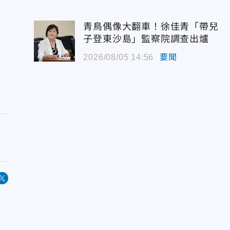
青鳥偶像大翻車！徐佳青「帶兒
子登東沙島」監察院調查出爐
2026/08/05 14:56
要聞