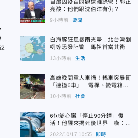
自爆因疫苗問題遠離綠營！郭正
亮酸：他們跟沈伯洋有仇？
9小時前
要聞
，
單
白海豚狂風暴雨夾擊！北台灣剉
咧等恐發陸警 馬祖首當其衝
2
13小時前
生活
高雄晚間重大車禍！轎車突暴衝
「連撞6車」 電桿、變電箱全
遭殃
10小時前
社會
6旬翁心臟「停止90分鐘」復
活！他醒來揭死後世界 嘆：很
恐怖…
2022/10/17 10:55
即時