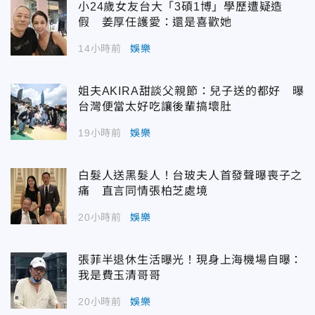
小24歲女友台大「3碩1博」學歷遭疑造
假 姜厚任護愛：還是喜歡她
14小時前
娛樂
姐夫AKIRA甜談父親節：兒子送的都好 曝
台灣便當太好吃讓後輩搞壞肚
19小時前
娛樂
白髮人送黑髮人！台玻夫人首發聲曝喪子之
痛 直言同情張柏芝處境
20小時前
娛樂
張菲半退休生活曝光！現身上海機場自曝：
我是費玉清哥哥
20小時前
娛樂