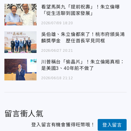
看望馬英九「提前祝壽」！朱立倫曝
「從生活聊到國家發展」
2026/07/09 18:20
吳伯雄、朱立倫都來了！桃市府頒吳鴻
麟獎學金 歷任首長罕見同框
2026/06/27 20:21
川普稱台「偷晶片」！朱立倫揭真相：
是美國3、40年前不做了
2026/06/18 21:12
留言衝人氣
登入留言有機會獲得旺幣哦！
登入留言