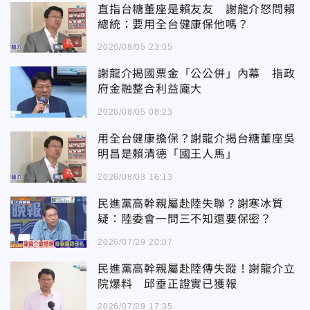
直指台糖董座是賴友友 謝龍介怒問賴
總統：要用全台健康保他嗎？
2026/08/05 23:05
謝龍介揭國票金「公公併」內幕 指政
府金融整合利益龐大
2026/08/05 08:23
用全台健康擔保？謝龍介揭台糖董座吳
明昌是賴清德「國王人馬」
2026/08/03 16:13
民進黨高幹親屬赴陸失聯？謝寒冰質
疑：陸委會一問三不知還要保密？
2026/07/29 20:07
民進黨高幹親屬赴陸傳失蹤！謝龍介立
院爆料 邱垂正證實已獲報
2026/07/29 17:35