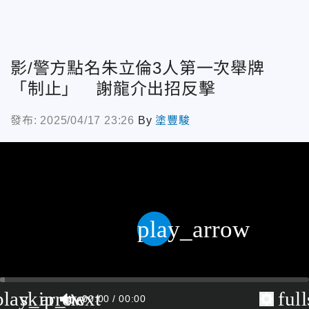
影/警方點名朱立倫3人第一次舉牌
「制止」 謝龍介出招反擊
發布: 2025/04/17 23:26
By
塗豐駿
play_arrow
play_arrow
skip_next
ful
00:00
00:00