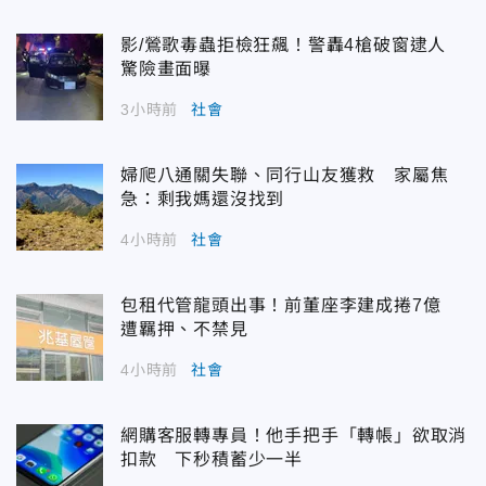
影/鶯歌毒蟲拒檢狂飆！警轟4槍破窗逮人
驚險畫面曝
3小時前
社會
婦爬八通關失聯、同行山友獲救 家屬焦
急：剩我媽還沒找到
4小時前
社會
包租代管龍頭出事！前董座李建成捲7億
遭羈押、不禁見
4小時前
社會
網購客服轉專員！他手把手「轉帳」欲取消
扣款 下秒積蓄少一半