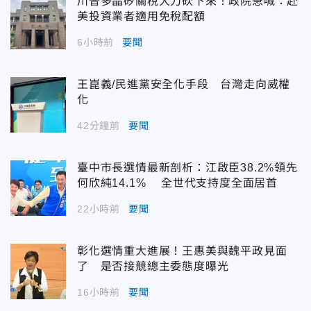
川普多晶矽關稅大刀砍下來！政院急喊：赴
美投資業者適用免稅配額
6小時前
要聞
王崑義/民進黨安全化手段 台灣走向威權
化
42分鐘前
要聞
臺中市長選情最新剖析：江啟臣38.2%領先
何欣純14.1% 全世代支持度全面居首
22小時前
要聞
彰化選情重大進展！王惠美與魏平政見面
了 是否接競總主委態度曝光
16小時前
要聞