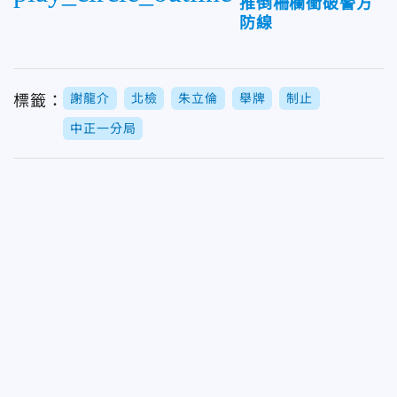
推倒柵欄衝破警方
防線
謝龍介
北檢
朱立倫
舉牌
制止
標籤：
中正一分局