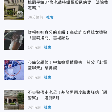
桃園平鎮87歲老翁持鐵棍殺臥病妻 法院裁
定羈押
36分鐘前
社會
謊報妹妹身分躲查緝！高雄詐欺通緝女遭警
「靈魂拷問」當場認栽
1小時前
社會
心痛父親節！中和媳婦遭殺害 慈父「赴靈
堂聊天」惹鼻酸
2小時前
社會
不爽警帶走老母！基隆男兩度臉書狂嗆「殺
警察」 遭判8月
3小時前
社會