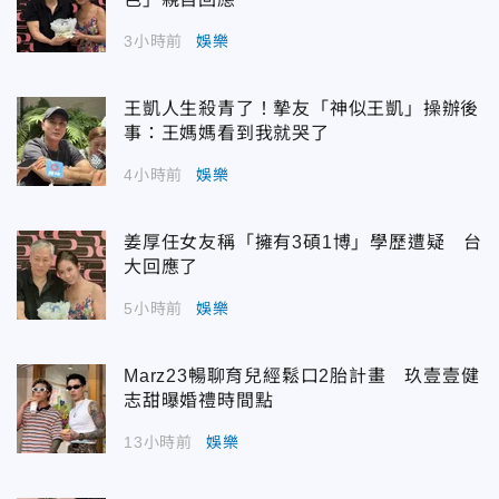
3小時前
娛樂
王凱人生殺青了！摯友「神似王凱」操辦後
事：王媽媽看到我就哭了
4小時前
娛樂
姜厚任女友稱「擁有3碩1博」學歷遭疑 台
大回應了
5小時前
娛樂
Marz23暢聊育兒經鬆口2胎計畫 玖壹壹健
志甜曝婚禮時間點
13小時前
娛樂