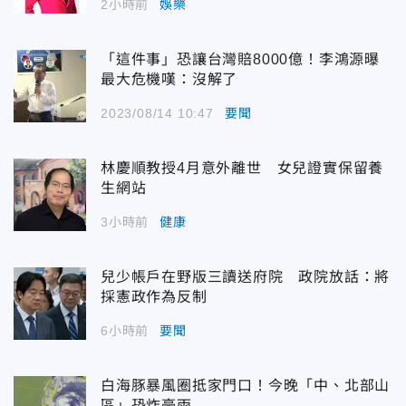
2小時前
娛樂
「這件事」恐讓台灣賠8000億！李鴻源曝
最大危機嘆：沒解了
2023/08/14 10:47
要聞
林慶順教授4月意外離世 女兒證實保留養
生網站
3小時前
健康
兒少帳戶在野版三讀送府院 政院放話：將
採憲政作為反制
6小時前
要聞
白海豚暴風圈抵家門口！今晚「中、北部山
區」恐炸豪雨