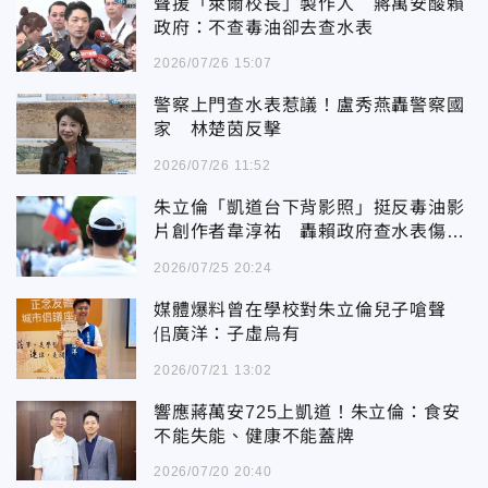
聲援「萊爾校長」製作人 蔣萬安酸賴
政府：不查毒油卻去查水表
2026/07/26 15:07
警察上門查水表惹議！盧秀燕轟警察國
家 林楚茵反擊
2026/07/26 11:52
朱立倫「凱道台下背影照」挺反毒油影
片創作者韋淳祐 轟賴政府查水表傷害
民主
2026/07/25 20:24
媒體爆料曾在學校對朱立倫兒子嗆聲
佀廣洋：子虛烏有
2026/07/21 13:02
響應蔣萬安725上凱道！朱立倫：食安
不能失能、健康不能蓋牌
2026/07/20 20:40