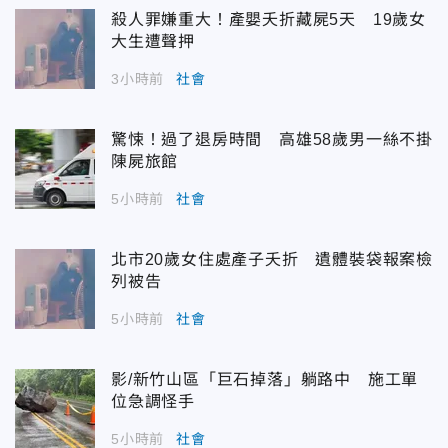
殺人罪嫌重大！產嬰夭折藏屍5天 19歲女
大生遭聲押
3小時前
社會
驚悚！過了退房時間 高雄58歲男一絲不掛
陳屍旅館
5小時前
社會
北市20歲女住處產子夭折 遺體裝袋報案檢
列被告
5小時前
社會
影/新竹山區「巨石掉落」躺路中 施工單
位急調怪手
5小時前
社會