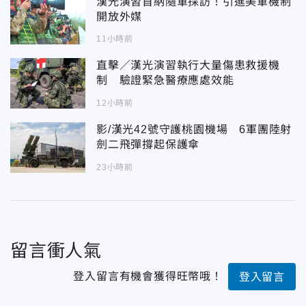
漢光演習首納隨軍採訪！引進美軍機制
開放外媒
11小時前
直擊／漢光演習執行大量傷患救援機
制 驗證緊急醫療應處效能
12小時前
影/漢光42號守護桃園機場 6軍團陸射
劍二飛彈撐起保護傘
23小時前
留言衝人氣
登入留言有機會獲得旺幣哦！
登入留言