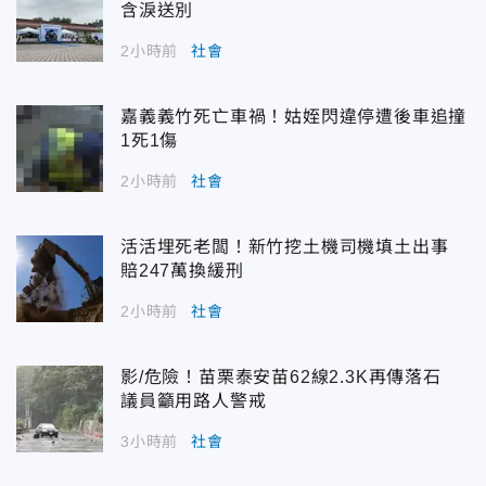
含淚送別
2小時前
社會
嘉義義竹死亡車禍！姑姪閃違停遭後車追撞
1死1傷
2小時前
社會
活活埋死老闆！新竹挖土機司機填土出事
賠247萬換緩刑
2小時前
社會
影/危險！苗栗泰安苗62線2.3K再傳落石
議員籲用路人警戒
3小時前
社會