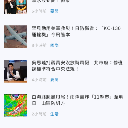
煮水餃到愛上做菜
5小時前
要聞
罕見動用美軍救災！日防衛省：「KC-130
運輸機」今飛熊本
8小時前
國際
吳思瑤批蔣萬安沒放颱風假 北市府：停班
課標準符合中央法規！
4小時前
要聞
白海豚颱風甩尾！雨彈轟炸「11縣市」至明
日 山區防坍方
2小時前
生活