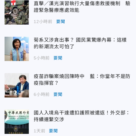
直擊／漢光演習執行大量傷患救援機制 驗
證緊急醫療應處效能
12小時前
要聞
菊系又涉貪出事？ 國民黨驚爆內幕：這樣
的新潮流太可怕了
5小時前
要聞
疫苗詐騙案燒回陳時中 藍：你當年不是防
疫指揮官？
6小時前
要聞
國人入境烏干達遭扣護照被遣返！外交部：
持續連繫交涉
1天前
要聞