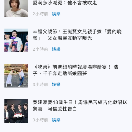
愛莉莎莎喊冤：他不會被吹走
2小時前
娛樂
幸福父親節！王識賢女兒親手煮「愛的晚
餐」 父女溫馨互動罕曝光
2小時前
娛樂
《吃桌》前進紐約時報廣場辦婚宴！ 浩
子、千千奔走助新娘圓夢
3小時前
娛樂
吳建豪慶48歲生日！周渝民苦練吉他獻唱送
驚喜 阿信感性告白
3小時前
娛樂