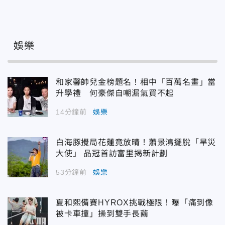
娛樂
和家馨帥兒金榜題名！相中「百萬名畫」當
升學禮 何豪傑自嘲漏氣買不起
14分鐘前
娛樂
白海豚攪局花蓮竟放晴！蕭景鴻擺脫「旱災
大使」 品冠首訪富里揭新計劃
53分鐘前
娛樂
夏和熙備賽HYROX挑戰極限！曝「痛到像
被卡車撞」操到雙手長繭