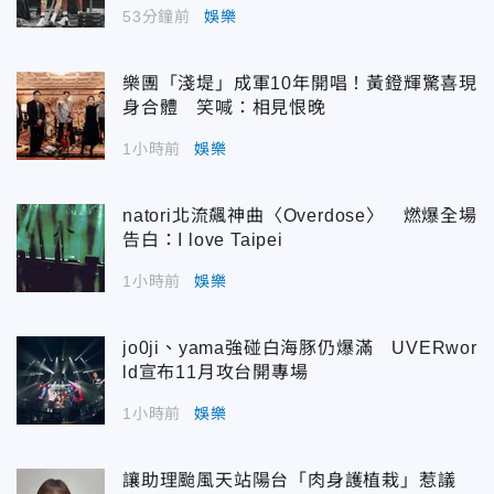
53分鐘前
娛樂
樂團「淺堤」成軍10年開唱！黃鐙輝驚喜現
身合體 笑喊：相見恨晚
1小時前
娛樂
natori北流飆神曲〈Overdose〉 燃爆全場
告白：I love Taipei
1小時前
娛樂
jo0ji、yama強碰白海豚仍爆滿 UVERwor
ld宣布11月攻台開專場
1小時前
娛樂
讓助理颱風天站陽台「肉身護植栽」惹議