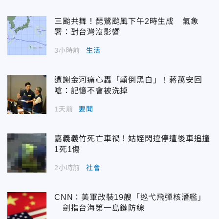
三颱共舞！琵鷺颱風下午2時生成 氣象
署：對台灣沒影響
3小時前
生活
遭謝金河痛心轟「顛倒黑白」！蔣萬安回
嗆：記憶不會被洗掉
1天前
要聞
嘉義義竹死亡車禍！姑姪閃違停遭後車追撞
1死1傷
2小時前
社會
CNN：美軍改裝19艘「巡弋飛彈核潛艦」
劍指台海第一島鏈防線