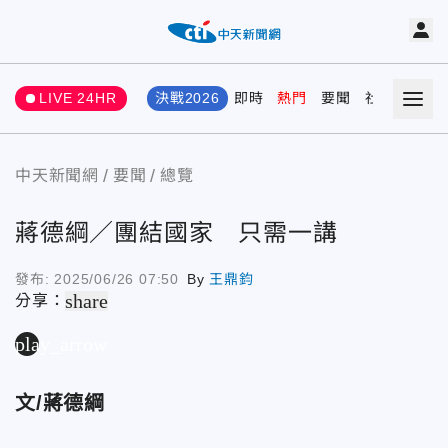
LIVE 24HR
決戰2026
即時
熱門
要聞
社會
娛樂
中天新聞網
要聞
總覽
蔣德綱／團結國家 只需一講
發布:
2025/06/26 07:50
By
王鼎鈞
share
分享：
play_arrow
文/蔣德綱