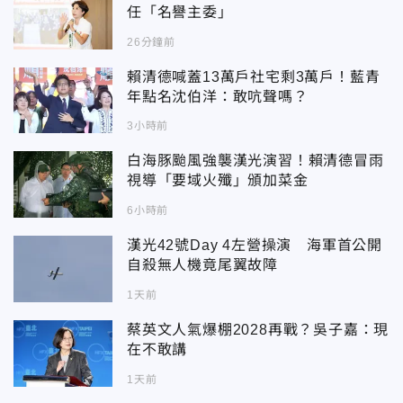
任「名譽主委」
26分鐘前
賴清德喊蓋13萬戶社宅剩3萬戶！藍青
年點名沈伯洋：敢吭聲嗎？
3小時前
白海豚颱風強襲漢光演習！賴清德冒雨
視導「要域火殲」頒加菜金
6小時前
漢光42號Day 4左營操演 海軍首公開
自殺無人機竟尾翼故障
1天前
蔡英文人氣爆棚2028再戰？吳子嘉：現
在不敢講
1天前