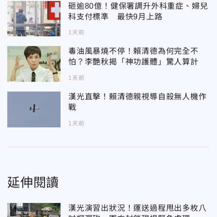
砸逾80億！健保署調升外科重症、婦兒
科支付標準 最快9月上路
1天前
毒油風暴燒不停！賴清德為何完全不
怕？李艷秋揭「神功護體」驚人算計
1天前
漢光直擊！賴清德親視導自殺無人機作
戰
1天前
延伸閱讀
漢光演習出狀況！運送過程甩出多枚八