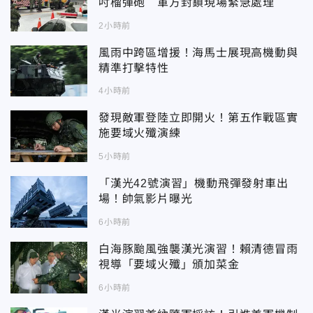
吋榴彈砲 軍方封鎖現場緊急處理
2小時前
風雨中跨區增援！海馬士展現高機動與
精準打擊特性
4小時前
發現敵軍登陸立即開火！第五作戰區實
施要域火殲演練
5小時前
「漢光42號演習」機動飛彈發射車出
場！帥氣影片曝光
6小時前
白海豚颱風強襲漢光演習！賴清德冒雨
視導「要域火殲」頒加菜金
6小時前