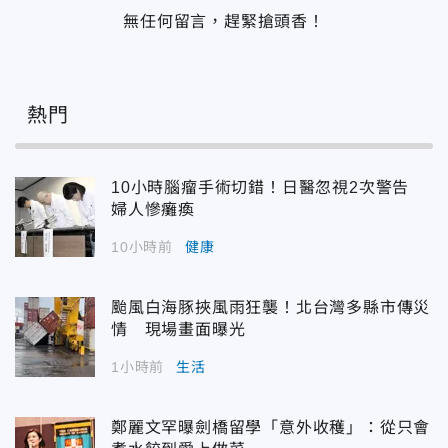
無任何留言，趕緊搶頭香！
熱門
10小時腦瘤手術切錯！日醫忽視2次警告
婦人慘癱瘓
10小時前
健康
颱風白海豚挾風雨狂襲！北台灣多縣市傳災
情 現場畫面曝光
1小時前
生活
鄭麗文罕曝劍橋留學「意外收穫」：從只會