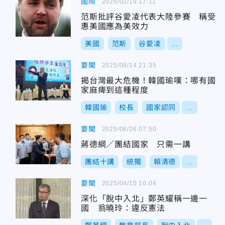
國際
2026/02/19 17:11
范斯批評谷愛凌代表大陸參賽 稱受
惠美國應為美效力
美國
范斯
谷愛凌
...
要聞
2025/08/14 21:35
揭台灣最大危機！韓國瑜嘆：哪有國
家麻痺到這種程度
韓國瑜
校長
國家認同
...
要聞
2025/06/26 07:50
蔣德綱／團結國家 只需一講
團結十講
統獨
賴清德
...
要聞
2025/04/15 10:04
深化「脫中入北」鄭英耀稱一邊一
國 翁曉玲：違反憲法