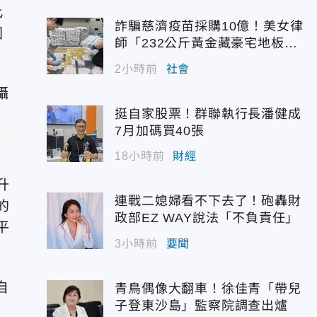
此
詐騙慈濟疫苗採購10億！美女律
國
師「232公斤黃金藏豪宅地板
下」
2小時前
社會
挺自家股票！群聯執行長潘健成
7月加碼買40張
18小時前
財經
升
連戰二媳婦看不下去了！砲轟財
的
政部EZ WAY說法「不負責任」
平
3小時前
要聞
青鳥偶像大翻車！徐佳青「帶兒
子登東沙島」監察院調查出爐