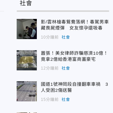
社會
影/雲林槍毒鴛鴦落網！毒駕男車
藏喪屍煙彈 女友懷孕還吸毒
10分鐘前
社會
囂張！美女律師詐騙慈濟10億！
竟拿2億給香港富商蓋豪宅
12分鐘前
社會
國道1號神岡段自撞翻車車禍 3
人受困2傷送醫
15分鐘前
社會