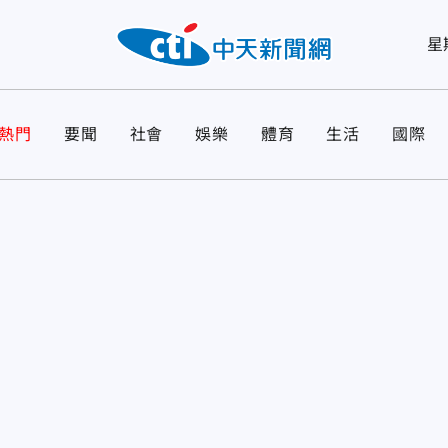
星
熱門
要聞
社會
娛樂
體育
生活
國際