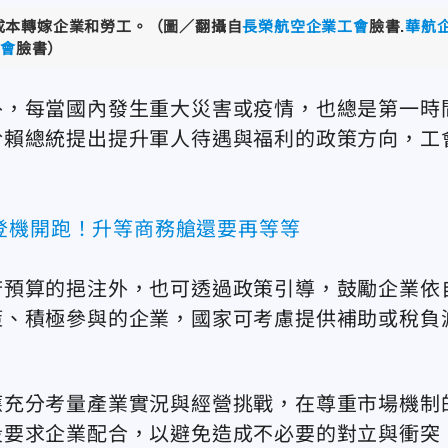
成本轉嫁企業和勞工。（圖／翻攝自
長榮航空企業工會
臉書.
華航
會
臉書
）
外，每當國內發生重大災害或疫情，也總是第一時
於賴總統提出提升軍人待遇與福利的政策方向，工
登機開跑！升等商務艙還要再等等
府預算的挹注外，也可透過政策引導，鼓勵企業依
策、積極參與的企業，國家可考慮提供補助或稅負
應充分考量產業實況與經營挑戰，在尊重市場機制
段要求企業配合，以避免造成不必要的對立與衝突