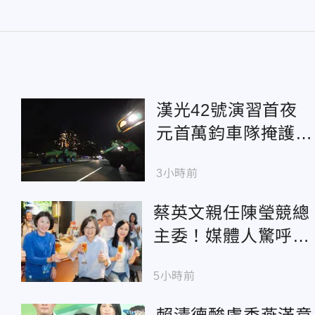
漢光42號演習首夜
元首萬鈞車隊掩護賴
清德直奔圓山指揮所
3小時前
蔡英文親任陳瑩競總
主委！媒體人驚呼
「不尋常」：背後有
5小時前
更大盤算