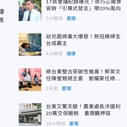
17頁會議紀錄曝光！徐巧芯揭食
安辦「引導式發言」帶20%風向
優
5小時前
要聞
務
幼兒園病毒大爆發！新冠橫掃全
台成霸主
4小時前
健康
綠台東整合突破性進展！蔡英文
任陳瑩競總主委 劉櫂豪任總幹
事
2天前
要聞
台東又驚天變！農業處長涉圖利
20萬交保撤銷 重開羈押庭
16小時前
要聞