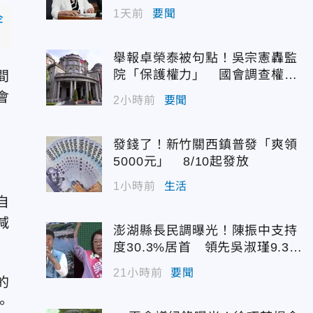
1天前
要聞
企
舉報卓榮泰被句點！吳宗憲轟監
院「保護權力」 國會調查權遭
間
閹割
會
2小時前
要聞
發錢了！新竹關西鎮普發「爽領
5000元」 8/10起發放
1小時前
生活
自
減
澎湖縣長民調曝光！陳振中支持
度30.3%居首 領先吳淑瑾9.3個
百分點
21小時前
要聞
的
。