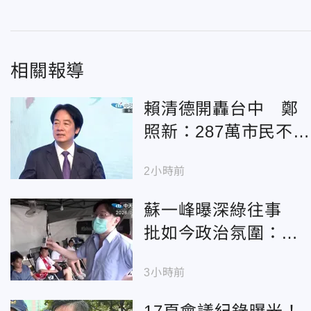
相關報導
賴清德開轟台中 鄭
照新：287萬市民不該
被貼上食安破口
2小時前
蘇一峰曝深綠往事
批如今政治氛圍：連
救人都要害怕
3小時前