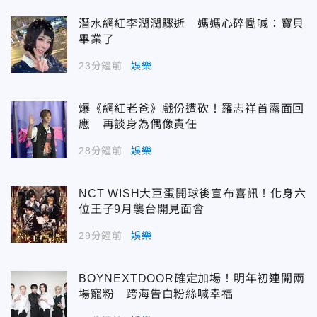
潛水網紅李潤潤驟逝 媽媽心碎慟喊：寶貝
畢業了
23分鐘前
娛樂
爆《網紅老爸》戲份遭砍！羅志祥首露面回
應 再談身為偶像責任
28分鐘前
娛樂
NCT WISH大巨蛋開球後宣布喜訊！化身六
位王子9月襲台開見面會
29分鐘前
娛樂
BOYNEXTDOOR確定加場！明年初連開兩
場寵粉 跨海告白粉絲喊幸福