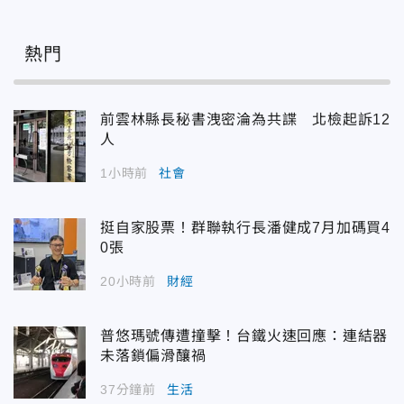
熱門
前雲林縣長秘書洩密淪為共諜 北檢起訴12
人
1小時前
社會
挺自家股票！群聯執行長潘健成7月加碼買4
0張
20小時前
財經
普悠瑪號傳遭撞擊！台鐵火速回應：連結器
未落鎖偏滑釀禍
37分鐘前
生活