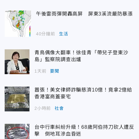
午後雷雨彈開轟高屏 屏東3溪流嚴防暴漲
40分鐘前
生活
青鳥偶像大翻車！徐佳青「帶兒子登東沙
島」監察院調查出爐
1天前
要聞
囂張！美女律師詐騙慈濟10億！竟拿2億給
香港富商蓋豪宅
2小時前
社會
台中行車糾紛升級！68歲阿伯持刀砍人遭反
擊 倒地耳滲血昏迷