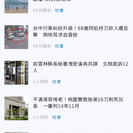
56分鐘前
社會
台中行車糾紛升級！68歲阿伯持刀砍人遭反
擊 倒地耳滲血昏迷
56分鐘前
社會
前雲林縣長秘書洩密淪為共諜 北檢起訴12
人
1小時前
社會
不滿哥哥啃老！桃園雙胞胎弟16刀刺死兄
長 一審判14年11月
1小時前
社會