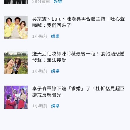
39分鐘前
娛樂
吳宗憲、Lulu、陳漢典再合體主持！吐心聲
嗨喊：我們回來了
1小時前
娛樂
送天后化妝師陳聆薇最後一程！張韶涵悲慟
發聲：無法接受
1小時前
娛樂
李子森單膝下跪「求婚」了！杜忻恬見超巨
鑽戒反應曝光
1小時前
娛樂