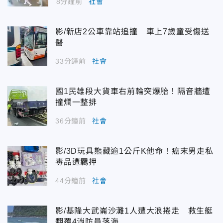
8分鐘前
社會
影/新店2公車靠站追撞 車上7歲童受傷送
醫
33分鐘前
社會
國1民雄段大貨車右前輪突爆胎！隔音牆遭
撞爛一整排
36分鐘前
社會
影/3D玩具熊藏逾1公斤K他命！癌末男走私
毒品遭羈押
44分鐘前
社會
影/基隆大武崙沙灘1人遭大浪捲走 救生艇
翻覆4消防員落海