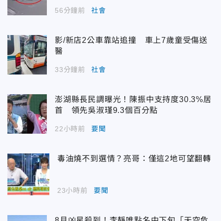
56分鐘前
社會
影/新店2公車靠站追撞 車上7歲童受傷送
醫
33分鐘前
社會
澎湖縣長民調曝光！陳振中支持度30.3%居
首 領先吳淑瑾9.3個百分點
22小時前
要聞
毒油燒不到選情？亮哥：僅這2地可望翻轉
23小時前
要聞
8月凶星殺到！李靜唯點名中下旬「天空危