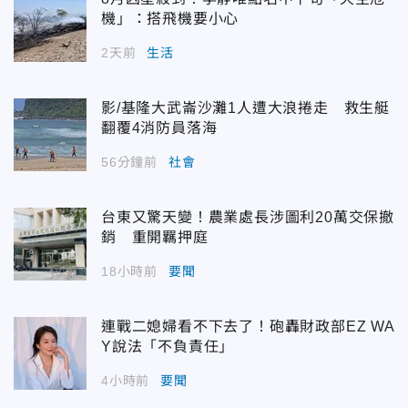
機」：搭飛機要小心
2天前
生活
影/基隆大武崙沙灘1人遭大浪捲走 救生艇
翻覆4消防員落海
56分鐘前
社會
台東又驚天變！農業處長涉圖利20萬交保撤
銷 重開羈押庭
18小時前
要聞
連戰二媳婦看不下去了！砲轟財政部EZ WA
Y說法「不負責任」
4小時前
要聞