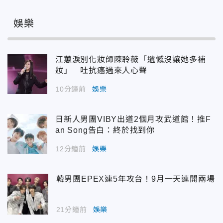
娛樂
江蕙淚別化妝師陳聆薇「遺憾沒讓她多補
妝」 吐抗癌過來人心聲
10分鐘前
娛樂
日新人男團VIBY出道2個月攻武道館！推F
an Song告白：終於找到你
12分鐘前
娛樂
韓男團EPEX連5年攻台！9月一天連開兩場
21分鐘前
娛樂