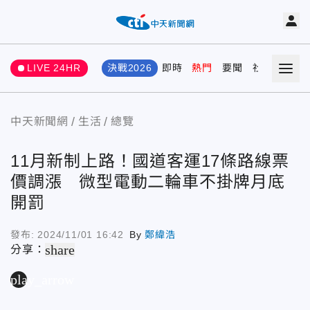
LIVE 24HR
決戰2026
即時
熱門
要聞
社會
娛樂
中天新聞網
生活
總覽
11月新制上路！國道客運17條路線票
價調漲 微型電動二輪車不掛牌月底
開罰
發布:
2024/11/01 16:42
By
鄭緯浩
share
分享：
play_arrow