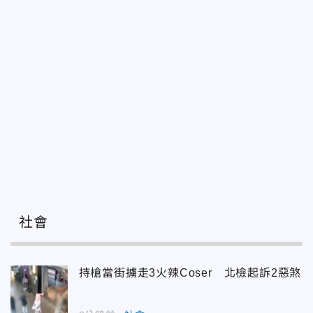
社會
持槍當街擄走3火辣Coser 北檢起訴2惡煞