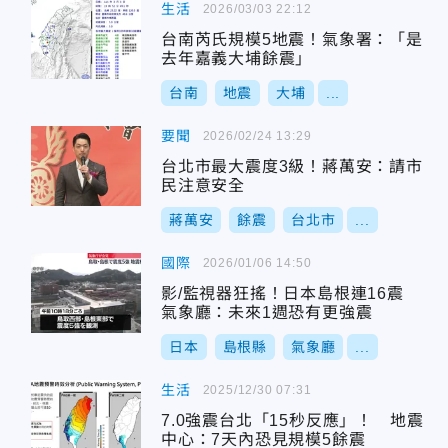
生活
2026/03/03 22:12
台南芮氏規模5地震！氣象署：「是
去年嘉義大埔餘震」
台南
地震
大埔
...
要聞
2026/02/24 13:29
台北市最大震度3級！蔣萬安：請市
民注意安全
蔣萬安
餘震
台北市
...
國際
2026/01/06 14:50
影/監視器狂搖！日本島根連16震
氣象廳：未來1週恐有更強震
日本
島根縣
氣象廳
...
生活
2025/12/30 07:31
7.0強震台北「15秒反應」！ 地震
中心：7天內恐見規模5餘震