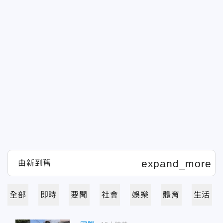
全部
即時
要聞
社會
娛樂
體育
生活