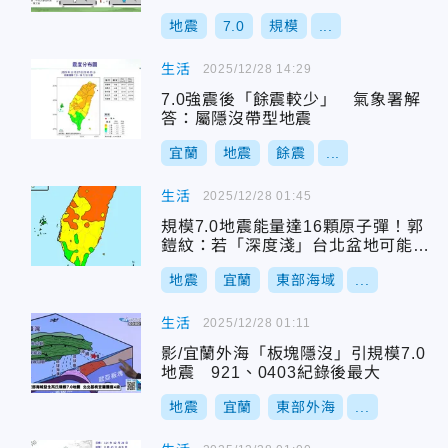
地震
7.0
規模
...
生活
2025/12/28 14:29
7.0強震後「餘震較少」 氣象署解
答：屬隱沒帶型地震
宜蘭
地震
餘震
...
生活
2025/12/28 01:45
規模7.0地震能量達16顆原子彈！郭
鎧紋：若「深度淺」台北盆地可能很
嚴重
地震
宜蘭
東部海域
...
生活
2025/12/28 01:11
影/宜蘭外海「板塊隱沒」引規模7.0
地震 921、0403紀錄後最大
地震
宜蘭
東部外海
...