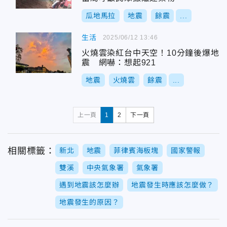
瓜地馬拉
地震
餘震
...
生活
2025/06/12 13:46
火燒雲染紅台中天空！10分鐘後爆地
震 網嚇：想起921
地震
火燒雲
餘震
...
上一頁
1
2
下一頁
相關標籤：
新北
地震
菲律賓海板塊
國家警報
雙溪
中央氣象署
氣象署
遇到地震該怎麼辦
地震發生時應該怎麼做？
地震發生的原因？