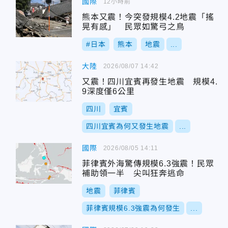
國際
12小時前
熊本又震！今突發規模4.2地震「搖
晃有感」 民眾如驚弓之鳥
#日本
熊本
地震
...
大陸
2026/08/07 14:42
又震！四川宜賓再發生地震 規模4.
9深度僅6公里
四川
宜賓
四川宜賓為何又發生地震
...
國際
2026/08/05 14:11
菲律賓外海驚傳規模6.3強震！民眾
補助領一半 尖叫狂奔逃命
地震
菲律賓
菲律賓規模6.3強震為何發生
...