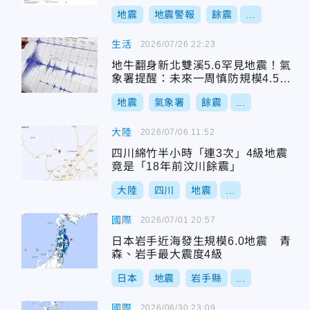
地震
地震警報
餘震
...
生活
2026/07/26 22:23
地牛翻身新北雙溪5.6罕見地震！氣
象署提醒：未來一周慎防規模4.5至5
餘震
地震
氣象署
餘震
...
大陸
2026/07/06 11:52
四川綿竹半小時「連3次」4級地震
竟是「18年前汶川餘震」
大陸
四川
地震
...
國際
2026/07/01 20:57
日本岩手近海發生規模6.0地震 青
森、岩手最大震度4級
日本
地震
岩手縣
...
國際
2026/06/30 23:09