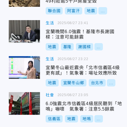
49村莊逾5千戶房屋全毀
聯合國
阿富汗
地震
...
生活
2025/08/27 23:41
宜蘭晚間6.0強震！基隆市長謝國
樑：注意可能餘震
地震
基隆
謝國樑
...
生活
2025/08/27 23:22
宜蘭冬山最近震央「北市信義區4級
更有感」！氣象署：場址效應所致
地震
宜蘭冬山鄉
台北市
...
社會
2025/08/27 23:05
6.0強震北市信義區4級居民聽到「地
鳴」嚇壞 氣象署：注意5.5餘震
信義區
地震
地鳴
...