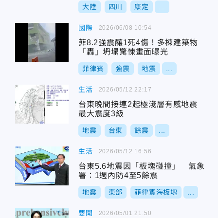
大陸
四川
康定
...
國際
2026/06/08 10:54
菲8.2強震釀1死4傷！多棟建築物
「轟」坍塌驚悚畫面曝光
菲律賓
強震
地震
...
生活
2026/05/12 22:17
台東晚間接連2起極淺層有感地震
最大震度3級
地震
台東
餘震
...
生活
2026/05/12 16:56
台東5.6地震因「板塊碰撞」 氣象
署：1週內防4至5餘震
地震
東部
菲律賓海板塊
...
要聞
2026/05/01 21:50