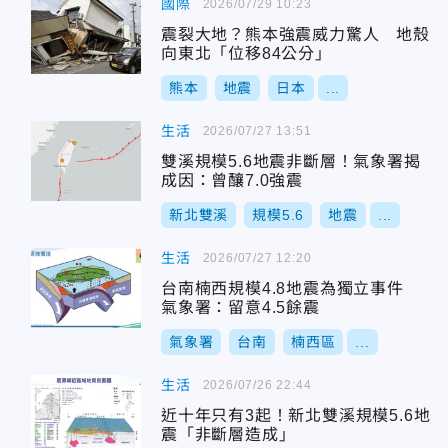
國際
2026/07/29 10:23
震裂大地？熊本強震威力驚人 地殼
向東北「位移84公分」
熊本
地震
日本
...
生活
2026/07/27 13:51
雙溪規模5.6地震非斷層！氣象署揭
成因：曾釀7.0強震
新北雙溪
規模5.6
地震
...
生活
2026/07/27 12:20
台南楠西規模4.8地震為獨立事件
氣象署：留意4.5餘震
氣象署
台南
楠西區
...
生活
2026/07/26 22:44
近十年只有3起！新北雙溪規模5.6地
震「非斷層造成」