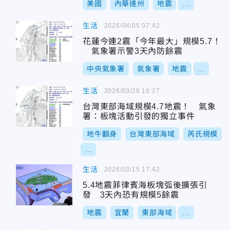
美國
內華達州
地震
...
生活
2026/04/05 07:42
花蓮今連2震「今年最大」規模5.7！
氣象署示警3天內防餘震
中央氣象署
氣象署
地震
...
生活
2026/03/26 16:27
台灣東部海域規模4.7地震！ 氣象
署：板塊活動引發的獨立事件
地牛翻身
台灣東部海域
芮氏規模
...
生活
2026/03/15 17:42
5.4地震菲律賓海板塊弧後擴張引
發 3天內恐有規模5餘震
地震
宜蘭
東部海域
...