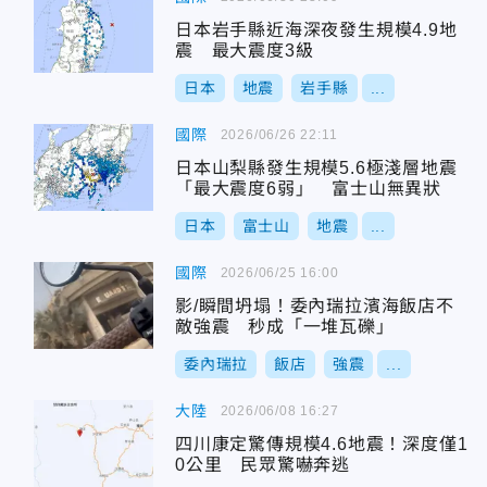
日本岩手縣近海深夜發生規模4.9地
震 最大震度3級
日本
地震
岩手縣
...
國際
2026/06/26 22:11
日本山梨縣發生規模5.6極淺層地震
「最大震度6弱」 富士山無異狀
日本
富士山
地震
...
國際
2026/06/25 16:00
影/瞬間坍塌！委內瑞拉濱海飯店不
敵強震 秒成「一堆瓦礫」
委內瑞拉
飯店
強震
...
大陸
2026/06/08 16:27
四川康定驚傳規模4.6地震！深度僅1
0公里 民眾驚嚇奔逃