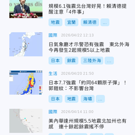
規模6.1強震北台灣好晃！賴清德提
醒注意「4件事」
地震
宜蘭
賴清德
...
國際
2026/04/22 12:13
日氣象廳才示警恐有強震 東北外海
今再發生2起規模5以上地震
日本
餘震
三陸外海
...
生活
2026/04/20 21:50
日本7.7強震「約同64顆原子彈」！
郭鎧紋：不影響台灣
日本
地震
海嘯
...
國際
2026/04/14 11:00
美內華達州規模5.5地震北加州也有
感 連十餘起餘震搖不停