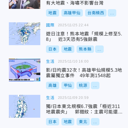
有大地震、海嘯不影響台灣
地震
高雄甲仙
台南楠西
...
國際
2025/11/25 22:44
遊日注意！熊本地震「規模上修至5.
8」 近3天恐有5強餘震
日本
地震
熊本縣
...
生活
2025/11/10 16:00
影/日均震32次！高雄甲仙規模5.3地
震屬獨立事件 49年測1548起
高雄
甲仙
桃源
...
生活
2025/11/09 20:59
獨/日本東北規模6.7強震「極近311
地震震央」 郭鎧紋：主震可能還沒
來
日本
地震
東北
...