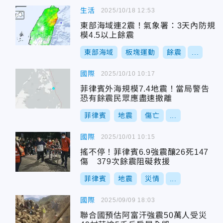
生活
2025/10/18 12:53
東部海域連2震！氣象署：3天內防規
模4.5以上餘震
東部海域
板塊運動
餘震
...
國際
2025/10/10 10:17
菲律賓外海規模7.4地震！當局警告
恐有餘震民眾應盡速撤離
菲律賓
地震
傷亡
...
國際
2025/10/01 10:15
搖不停！菲律賓6.9強震釀26死147
傷 379次餘震阻礙救援
菲律賓
地震
災情
...
國際
2025/09/09 18:03
聯合國預估阿富汗強震50萬人受災