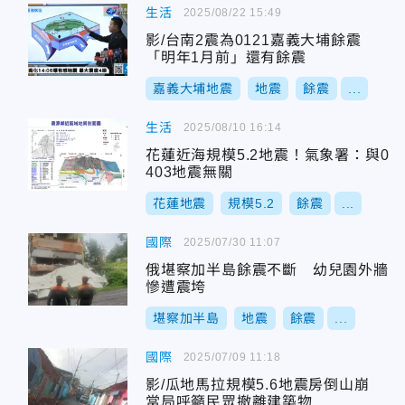
生活
2025/08/22 15:49
影/台南2震為0121嘉義大埔餘震
「明年1月前」還有餘震
嘉義大埔地震
地震
餘震
...
生活
2025/08/10 16:14
花蓮近海規模5.2地震！氣象署：與0
403地震無關
花蓮地震
規模5.2
餘震
...
國際
2025/07/30 11:07
俄堪察加半島餘震不斷 幼兒園外牆
慘遭震垮
堪察加半島
地震
餘震
...
國際
2025/07/09 11:18
影/瓜地馬拉規模5.6地震房倒山崩
當局呼籲民眾撤離建築物