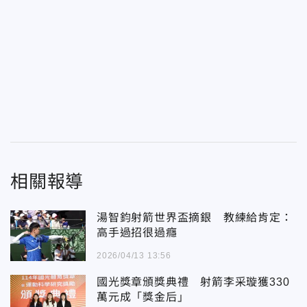
相關報導
湯智鈞射箭世界盃摘銀 教練給肯定：
高手過招很過癮
2026/04/13 13:56
國光獎章頒獎典禮 射箭李采璇獲330
萬元成「獎金后」