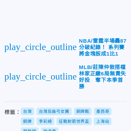
NBA/雷霆半場轟87
play_circle_outline
分破紀錄！ 系列賽
將金塊扳成1比1
MLB/莊陳仲敖搭檔
林家正繳6局無責失
play_circle_outline
好投 奪下本季首
勝
台灣
台灣反曲弓女團
銅牌戰
墨西哥
標籤：
銅牌
李彩綺
征戰射箭世界盃
上海站