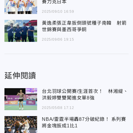
賽力克日本
2025/09/10 16:59
黃逸柔張正韋扳倒頭號種子南韓 射箭
世錦賽與墨西哥爭銅
2025/09/06 19:15
延伸閱讀
台北羽球公開賽/生涯首次！ 林湘緹、
洪毅婷雙雙闖進女單8強
2025/05/08 17:12
NBA/雷霆半場轟87分破紀錄！ 系列賽
將金塊扳成1比1