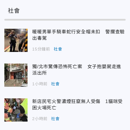
社會
暖暖男單手騎車蛇行安全帽未扣 警攔查驗
出毒駕
15分鐘前
社會
獨/北市驚傳恐怖死亡案 女子抱嬰屍走進
派出所
1小時前
社會
新店民宅火警濃煙狂竄無人受傷 1貓咪受
困火場死亡
2小時前
社會