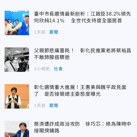
臺中市長選情最新剖析：江啟臣38.2%領先
何欣純14.1% 全世代支持度全面居首
1天前
要聞
父親節悲痛噩耗！ 彰化民進黨老將蔡裕昌
不敵肺腺癌驟逝
3小時前
社會
彰化選情重大進展！王惠美與魏平政見面
了 是否接競總主委態度曝光
1天前
要聞
慈濟遭詐成政治攻防 徐巧芯：綠為陳時中
接閣揆鋪路