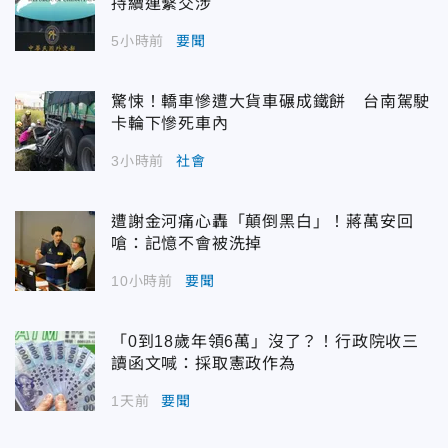
持續連繫交涉
5小時前
要聞
驚悚！轎車慘遭大貨車碾成鐵餅 台南駕駛
卡輪下慘死車內
3小時前
社會
遭謝金河痛心轟「顛倒黑白」！蔣萬安回
嗆：記憶不會被洗掉
10小時前
要聞
「0到18歲年領6萬」沒了？！行政院收三
讀函文喊：採取憲政作為
1天前
要聞