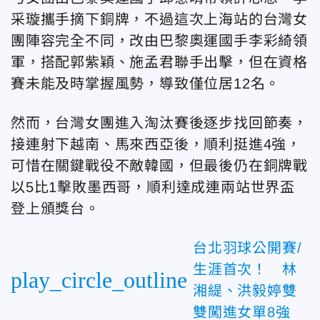
采璇攜手摘下銅牌，不過這次上海站的台灣女
團陣容完全不同，改由巴黎奧運國手李彩綺領
軍，搭配郭紫穎、施孟君聯手出擊，但在資格
賽未能及時掌握風勢，導致僅位居12名。
然而，台灣女團進入淘汰賽後逐步找回節奏，
接連射下越南、馬來西亞後，順利挺進4強，
可惜在關鍵戰役不敵韓國，但最後仍在銅牌戰
以5比1擊敗墨西哥，順利達成連兩站世界盃
登上頒獎台。
台北羽球公開賽/
生涯首次！ 林
play_circle_outline
湘緹、洪毅婷雙
雙闖進女單8強