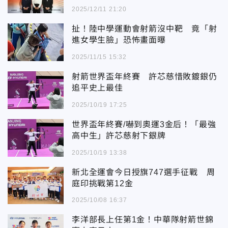
2025/12/11 21:20
扯！陸中學運動會射箭沒中靶 竟「射
進女學生臉」恐怖畫面曝
2025/11/15 15:32
射箭世界盃年終賽 許芯慈惜敗鍍銀仍
追平史上最佳
2025/10/19 17:25
世界盃年終賽/嚇到奧運3金后！「最強
高中生」許芯慈射下銀牌
2025/10/19 13:38
新北全運會今日授旗747選手征戰 周
庭印挑戰第12金
2025/10/08 16:37
李洋部長上任第1金！中華隊射箭世錦