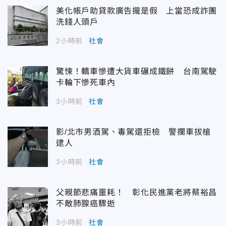
美化帳戶助貸款廣告攏是假 上當恐成詐團
洗錢人頭戶
2小時前
社會
驚悚！轎車慘遭大貨車碾成鐵餅 台南駕駛
卡輪下慘死車內
3小時前
社會
影/北市男酒駕、毒駕還拒檢 警攔車拔槍
逮人
3小時前
社會
父親節悲痛噩耗！ 彰化民進黨老將蔡裕昌
不敵肺腺癌驟逝
3小時前
社會