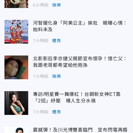
6小時前
娛樂
河智媛化身「阿美公主」挨批 親曝心情：
始料未及
7小時前
體育
北影影后李亦捷父親節宣布懷孕！憶亡父：
我跟老哥都希望給他抱孫
7小時前
娛樂
專訪/明星賽一舞爆紅！台鋼新女神ET靠
「2招」紓壓 曝人生分水嶺
7小時前
體育
震撼彈！及川光博雙喜臨門 宣布閃電再婚