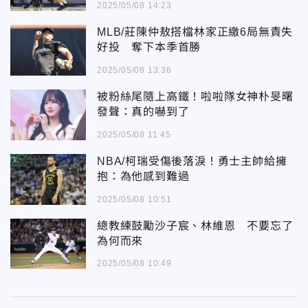
2025/05/08 14:23
MLB/莊陳仲敖搭檔林家正繳6局無責失
好投 奪下本季首勝
2025/05/08 13:36
被粉絲尾隨上高鐵！啦啦隊女神朴旻曙
發聲：真的嚇到了
2025/05/08 11:45
NBA/柯瑞受傷後落淚！勇士主帥給擁
抱：為他感到難過
2025/05/08 10:51
總教練鼓勵沙子宸、林維恩 不要忘了
為何而來
2025/05/08 10:49