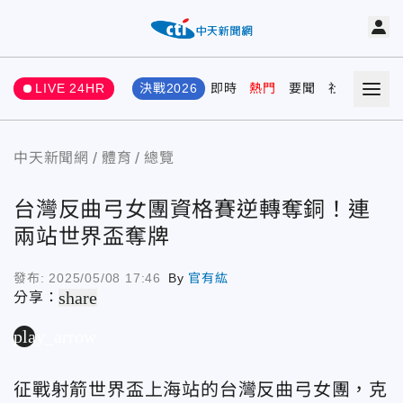
LIVE 24HR
決戰2026
即時
熱門
要聞
社會
娛樂
中天新聞網
體育
總覽
台灣反曲弓女團資格賽逆轉奪銅！連
兩站世界盃奪牌
發布:
2025/05/08 17:46
By
官有紘
share
分享：
play_arrow
征戰射箭世界盃上海站的台灣反曲弓女團，克