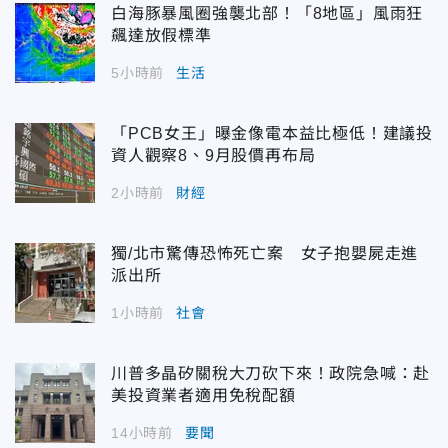
白海豚暴風圈強襲北部！「8地區」風雨狂
飆達放假標準
5小時前
生活
「PCB女王」曝金像電本益比極低！建議投
資人觀察8、9月股價再布局
2小時前
財經
獨/北市驚傳恐怖死亡案 女子抱嬰屍走進
派出所
1小時前
社會
川普多晶矽關稅大刀砍下來！政院急喊：赴
美投資業者適用免稅配額
14小時前
要聞