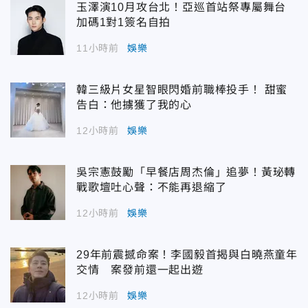
玉澤演10月攻台北！亞巡首站祭專屬舞台
加碼1對1簽名自拍
11小時前
娛樂
韓三級片女星智眼閃婚前職棒投手！ 甜蜜
告白：他擄獲了我的心
12小時前
娛樂
吳宗憲鼓勵「早餐店周杰倫」追夢！黃珌轉
戰歌壇吐心聲：不能再退縮了
12小時前
娛樂
29年前震撼命案！李國毅首揭與白曉燕童年
交情 案發前還一起出遊
12小時前
娛樂