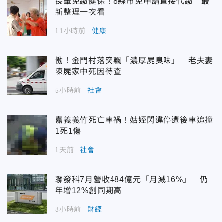
長輩免繳健保！8縣市免申請直接代繳 最
新整理一次看
11小時前
健康
慟！金門村落突飄「濃厚屍臭味」 老夫妻
陳屍家中死因待查
5小時前
社會
嘉義義竹死亡車禍！姑姪閃違停遭後車追撞
1死1傷
1天前
社會
聯發科7月營收484億元「月減16%」 仍
年增12%創同期高
8小時前
財經