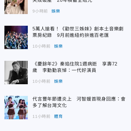
失敗破產 20年積蓄全賠光
9小時前
娛樂
5萬人搶看！《勸世三姊妹》創本土音樂劇
票房紀錄 9月前進紐約拚進百老匯
10小時前
娛樂
《慶餘年2》秦焰住院1週病逝 享壽72
歲 李勤勤哀悼：一代好演員
10小時前
娛樂
代言豐年節遭炎上 河智媛首現身回應：會
多了解台灣文化
11小時前
體育