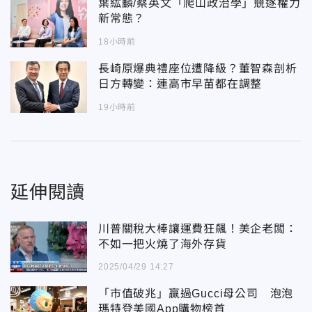
葉紘麟/蔡英文「爬山政治學」競逐權力
新常態？
18小時前
長崎原爆典禮座位遭降級？董智森剖析
日方轉變：連高市早苗都在調整
19小時前
延伸閱讀
川普關稅大棒讓運費狂飆！美企老闆：
不如一把火燒了海外存貨
2025/04/29 14:27
「市值破兆」贏過Gucci母公司 泡泡
瑪特登美國App購物榜首