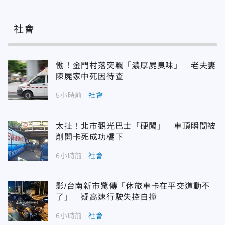
社會
慟！金門村落突飄「濃厚屍臭味」 老夫妻
陳屍家中死因待查
5小時前
社會
太扯！北市觀光巴士「硬闖」 車頂瞬間被
削開卡死成功橋下
6小時前
社會
影/台南新市驚傳「休旅車卡在平交道動不
了」 疑高速行駛失控自撞
6小時前
社會