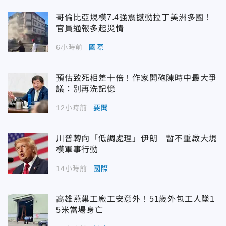
哥倫比亞規模7.4強震撼動拉丁美洲多國！
官員通報多起災情
6小時前
國際
預估致死相差十倍！作家開砲陳時中最大爭
議：別再洗記憶
12小時前
要聞
川普轉向「低調處理」伊朗 暫不重啟大規
模軍事行動
14小時前
國際
高雄燕巢工廠工安意外！51歲外包工人墜1
5米當場身亡