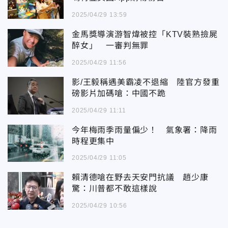
2025/04/29 13:59
金馬獎導演游智煒被控「KTV裝熟撿屍
醉女」 一審判無罪
2025/04/29 11:56
影/王毅稱遇美霸凌不退縮 陸官方發重
磅影片加碼嗆：中國不跪
2025/04/29 11:11
今年梅雨季雨量偏少！ 氣象署：降雨
時程更集中
2025/04/29 11:05
賴清德嗆在野去天安門抗議 趙少康
驚：川普都不敢這樣說
2025/04/29 10:56