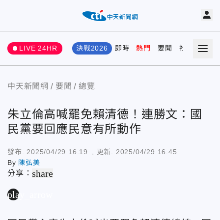
LIVE 24HR
決戰2026
即時
熱門
要聞
社會
娛樂
中天新聞網
要聞
總覽
朱立倫高喊罷免賴清德！連勝文：國
民黨要回應民意有所動作
發布:
2025/04/29 16:19
, 更新:
2025/04/29 16:45
By
陳弘美
share
分享：
play_arrow