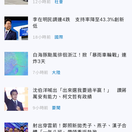
12小時前
社會
李在明民調連4跌 支持率降至43.3%創新
低
18小時前
國際
白海豚颱風徘徊浙江！掀「暴雨車輪戰」連
炸3天
7小時前
大陸
沈伯洋喊出「出來選我要過半贏！」 讚蔣
萬安有能力、柯文哲有政績
9小時前
要聞
射出穿雲箭！鄭照新拋禿子、燕子、漢子合