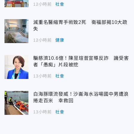
12小時前
社會
減重名醫縮胃手術致2死 衛福部揭10大疏
失
12小時前
健康
騙慈濟10.6億！陳昱瑄昔宣導反詐 譏受害
者「愚痴」片段被挖
13小時前
社會
白海豚環流發威！沙崙海水浴場國中男遭浪
捲走百米 幸救回
13小時前
社會