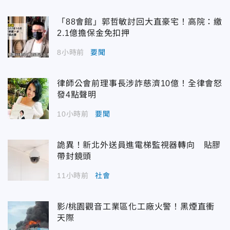
「88會館」郭哲敏討回大直豪宅！高院：繳
2.1億擔保金免扣押
8小時前
要聞
律師公會前理事長涉詐慈濟10億！全律會怒
發4點聲明
10小時前
要聞
詭異！新北外送員進電梯監視器轉向 貼膠
帶封鏡頭
11小時前
社會
影/桃園觀音工業區化工廠火警！黑煙直衝
天際