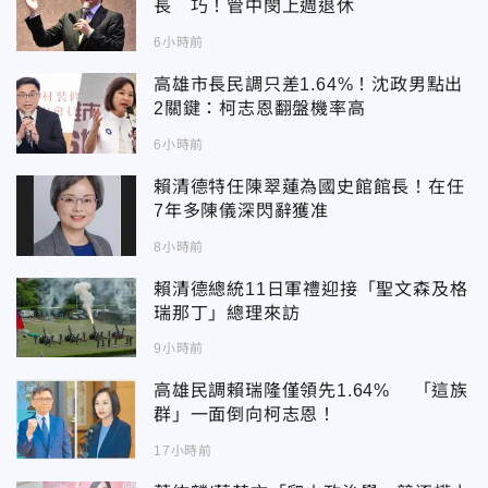
長 巧！管中閔上週退休
6小時前
高雄市長民調只差1.64%！沈政男點出
2關鍵：柯志恩翻盤機率高
6小時前
賴清德特任陳翠蓮為國史館館長！在任
7年多陳儀深閃辭獲准
8小時前
賴清德總統11日軍禮迎接「聖文森及格
瑞那丁」總理來訪
9小時前
高雄民調賴瑞隆僅領先1.64% 「這族
群」一面倒向柯志恩！
17小時前