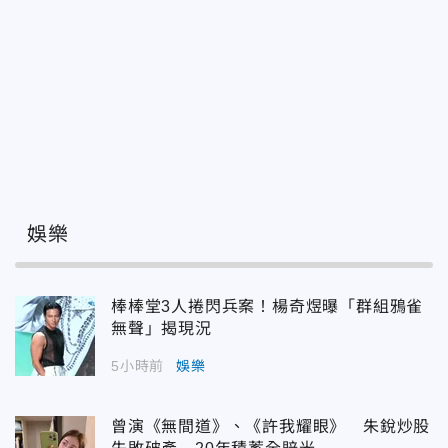
娛樂
棒棒堂3人捲閃兵案！楊奇煜曝「群組鴉雀
無聲」揭現況
5小時前
娛樂
曾演《無間道》、《許我耀眼》 朱銳炒股