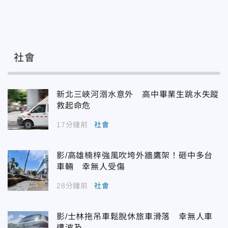
社會
新北三峽河溺水意外 高中畢業生跳水失蹤
救起命危
17分鐘前
社會
影/高雄楠梓強風吹垮外牆鷹架！砸中多台
車輛 幸無人受傷
28分鐘前
社會
影/士林拖吊車鬆脫休旅車滑落 幸無人車
遭波及