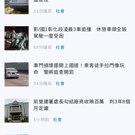
31分鐘前
社會
影/國1彰化段凌晨3車追撞 休旅車頭全毀
駕駛一度受困
58分鐘前
社會
車門損壞還開上國道！乘客徒手拉門像玩
命 警將追查開罰
34分鐘前
社會
前營建署處長勾結廠商收賄百萬 判3年8個
月定讞
1小時前
社會