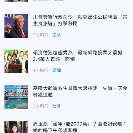
川普簽署行政命令！限縮出生公民權並「禁
生育旅遊」打擊移民
7小時前
生活
賴清德狂嗆盧秀燕 最新網路投票太震撼！
2.4萬人表態一面倒
4小時前
要聞
基隆大武崙救生員遭大浪捲走 失蹤一天今
尋獲遺體
2小時前
社會
周玉蔻「坐牢+賠2000萬」？張淑娟親曝：
她約喝下午茶求和解