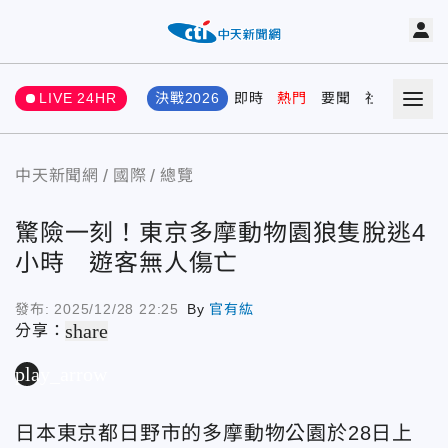
LIVE 24HR
決戰2026
即時
熱門
要聞
社會
娛樂
中天新聞網
國際
總覽
驚險一刻！東京多摩動物園狼隻脫逃4
小時 遊客無人傷亡
發布:
2025/12/28 22:25
By
官有紘
share
分享：
play_arrow
日本東京都日野市的多摩動物公園於28日上