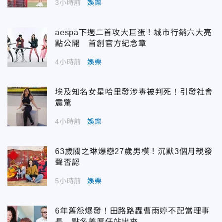
3小時前
娛樂
aespa下週二首攻大巨蛋！城市行銷六大亮
點公開 首創官方紀念章
4小時前
娛樂
埃及知名女星哈里發涉毒被判死！引發社會
震驚
4小時前
娛樂
63歲關之琳爆戀27歲男模！沉默3個月親發
聲否認
5小時前
娛樂
6年舊怨爆發！田路路轟曹雨婷不配當理事
長 點名姜厚任站出來