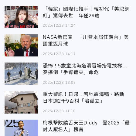
「韓妝」國際化推手！韓初代「美妝網
紅」驚傳去世 年僅29歲
2025/12/28 14:24
NASA新官宣 「川普本屆任期內」美
國重返月球
2025/12/28 14:17
恐怖！5歲童北海道滑雪場搭電扶梯…
突摔倒「手臂遭夾」命危
2025/12/28 13:08
重大警訊！日媒：若地震海嘯、路斷
日本逾2千9百村「陷孤立」
2025/12/28 11:10
梅根擊敗饒舌天王Diddy 登2025「最
討人厭名人」榜首