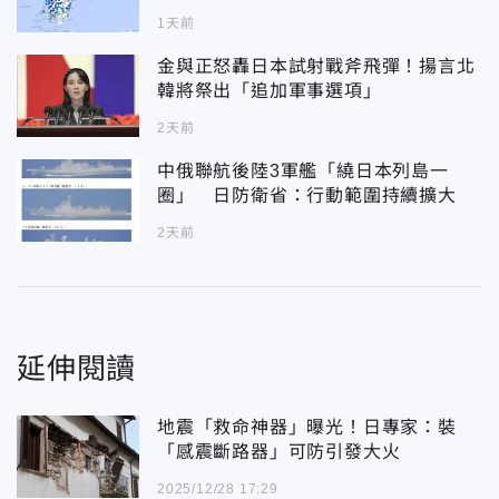
1天前
金與正怒轟日本試射戰斧飛彈！揚言北
韓將祭出「追加軍事選項」
2天前
中俄聯航後陸3軍艦「繞日本列島一
圈」 日防衛省：行動範圍持續擴大
2天前
延伸閱讀
地震「救命神器」曝光！日專家：裝
「感震斷路器」可防引發大火
2025/12/28 17:29