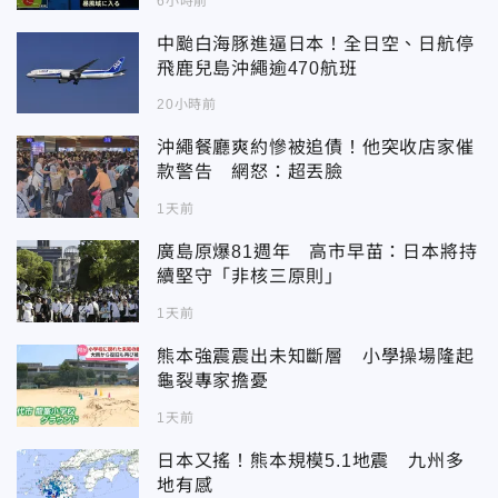
6小時前
中颱白海豚進逼日本！全日空、日航停
飛鹿兒島沖繩逾470航班
20小時前
沖繩餐廳爽約慘被追債！他突收店家催
款警告 網怒：超丟臉
1天前
廣島原爆81週年 高市早苗：日本將持
續堅守「非核三原則」
1天前
熊本強震震出未知斷層 小學操場隆起
龜裂專家擔憂
1天前
日本又搖！熊本規模5.1地震 九州多
地有感