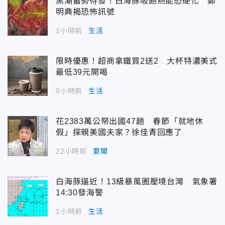
黑潮蓄勢待發！白海豚吸飽熱能恐硬化 鄭
明典揭恐怖訊號
1小時前
生活
限時優惠！超商拿鐵買2送2 大杯特濃美式
最低39元開喝
8小時前
生活
花2383萬公帑出國47趟 春節「就地休
假」探親美國夫家？徐佳青回應了
22小時前
要聞
白海豚逼近！13級暴風圈壓境台灣 氣象署
14:30發海警
1小時前
生活