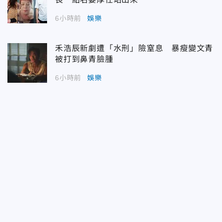
6小時前
娛樂
禾浩辰新劇遭「水刑」險窒息 暴瘦變文青
被打到鼻青臉腫
6小時前
娛樂