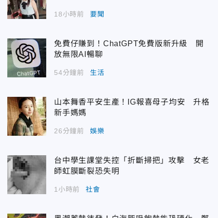
18小時前
要聞
免費仔賺到！ChatGPT免費版新升級 開
放無限AI暢聊
54分鐘前
生活
山本舞香平安生產！IG報喜母子均安 升格
新手媽媽
26分鐘前
娛樂
台中學生課堂失控「折斷掃把」攻擊 女老
師虹膜斷裂恐失明
1小時前
社會