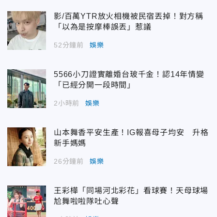
影/百萬YTR放火相機被民宿丟掉！對方稱
「以為是按摩棒誤丟」惹議
52分鐘前
娛樂
5566小刀證實離婚台玻千金！認14年情變
「已經分開一段時間」
2小時前
娛樂
山本舞香平安生產！IG報喜母子均安 升格
新手媽媽
26分鐘前
娛樂
王彩樺「同場河北彩花」看球賽！天母球場
尬舞啦啦隊吐心聲