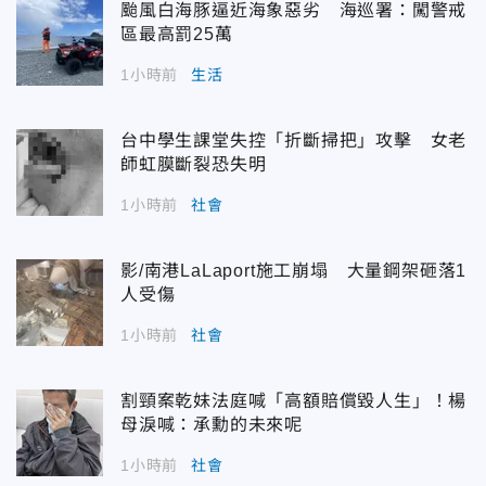
颱風白海豚逼近海象惡劣 海巡署：闖警戒
區最高罰25萬
1小時前
生活
台中學生課堂失控「折斷掃把」攻擊 女老
師虹膜斷裂恐失明
1小時前
社會
影/南港LaLaport施工崩塌 大量鋼架砸落1
人受傷
1小時前
社會
割頸案乾妹法庭喊「高額賠償毀人生」！楊
母淚喊：承勳的未來呢
1小時前
社會