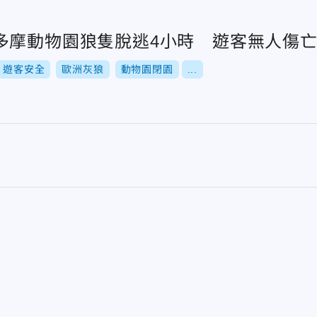
多摩動物園狼隻脫逃4小時 遊客無人傷
遊客安全
歐洲灰狼
動物園閉園
...