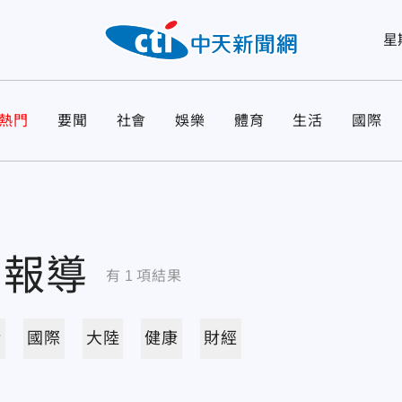
星
熱門
要聞
社會
娛樂
體育
生活
國際
關報導
有
1
項結果
活
國際
大陸
健康
財經