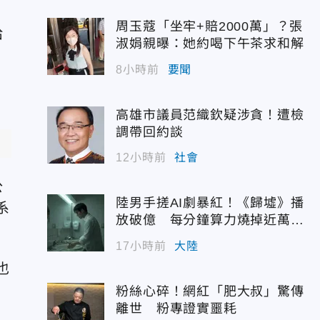
周玉蔻「坐牢+賠2000萬」？張
給
淑娟親曝：她約喝下午茶求和解
8小時前
要聞
高雄市議員范織欽疑涉貪！遭檢
調帶回約談
12小時前
社會
公
陸男手搓AI劇暴紅！《歸墟》播
系
放破億 每分鐘算力燒掉近萬台
幣
17小時前
大陸
也
粉絲心碎！網紅「肥大叔」驚傳
離世 粉專證實噩耗