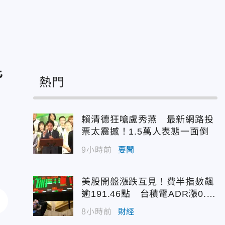
皆
熱門
賴清德狂嗆盧秀燕 最新網路投
票太震撼！1.5萬人表態一面倒
9小時前
要聞
美股開盤漲跌互見！費半指數飆
逾191.46點 台積電ADR漲0.9
3%
8小時前
財經