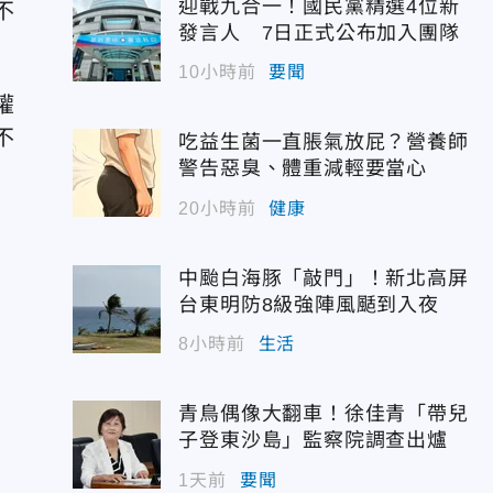
迎戰九合一！國民黨精選4位新
不
發言人 7日正式公布加入團隊
10小時前
要聞
權
不
吃益生菌一直脹氣放屁？營養師
警告惡臭、體重減輕要當心
20小時前
健康
中颱白海豚「敲門」！新北高屏
台東明防8級強陣風颳到入夜
8小時前
生活
青鳥偶像大翻車！徐佳青「帶兒
子登東沙島」監察院調查出爐
1天前
要聞