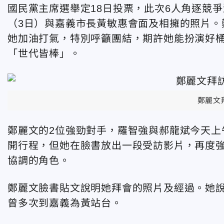
國民黨主席選舉定18日投票，此次6人角逐競
（3日）與嘉義市長黃敏惠會面及相擁的照片。
她加油打氣，特別呼籲團結，期許她能扮演好
「世代皆棒」。
鄭麗文
鄭麗文的2位強勁對手，羅智強與郝龍斌今天上
開行程，但她在臉書放出一段受訪影片，再度
協調的角色。
鄭麗文臉書貼文說明她拜會的照片及經過。她
曾多次到嘉義為黃站台。