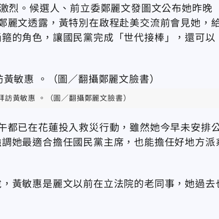
爭激烈。候選人、前立委鄭麗文發圖文公布她昨晚
鄭麗文透露，黃特別在啟程赴美交流前會見她，
桶箍的角色，讓國民黨完成「世代接棒」，還可以
拜訪黃敏惠 。（圖／翻攝鄭麗文臉書）
午都已在花蓮投入救災行動，雖然她今早未安排
強調她最適合擔任國民黨主席，也能擔任好地方派
說，黃敏惠是麗文以前在立法院的老同事，她過去