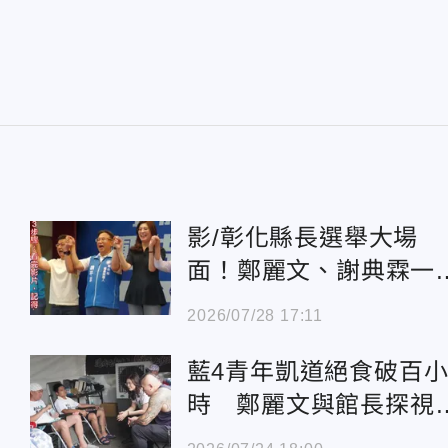
影/彰化縣長選舉大場
面！鄭麗文、謝典霖一
一右牽手魏平政
2026/07/28 17:11
藍4青年凱道絕食破百
時 鄭麗文與館長探視
問：安全為上