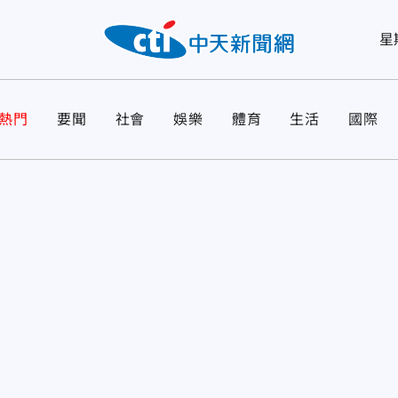
星
熱門
要聞
社會
娛樂
體育
生活
國際