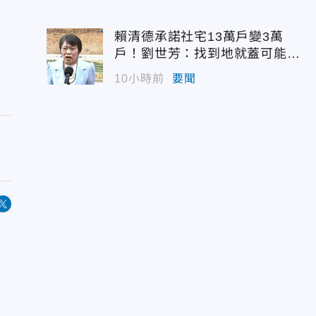
賴清德承諾社宅13萬戶變3萬
戶！劉世芳：找到地就蓋可能變
空餘屋
10小時前
要聞