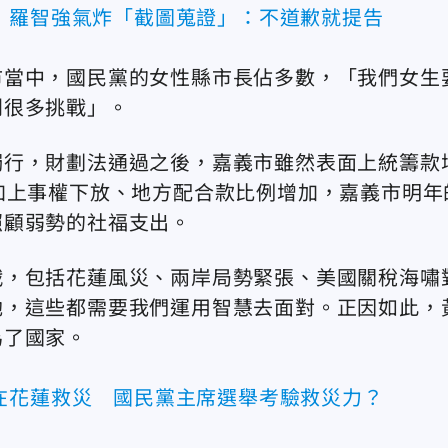
！羅智強氣炸「截圖蒐證」：不道歉就提告
市當中，國民黨的女性縣市長佔多數，「我們女生
到很多挑戰」。
獨行，財劃法通過之後，嘉義市雖然表面上統籌款
加上事權下放、地方配合款比例增加，嘉義市明年
照顧弱勢的社福支出。
戰，包括花蓮風災、兩岸局勢緊張、美國關稅海嘯
她，這些都需要我們運用智慧去面對。正因如此，
為了國家。
在花蓮救災 國民黨主席選舉考驗救災力？