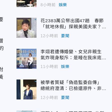
8小時前
娛樂
要
花2383萬公帑出國47趟 春節
「就地休假」探親美國夫家？徐
佳青回應了
12小時前
要聞
增
的
李翊君遭傳婚變、女兒非親生
氣炸現身駁斥：是睡在我床底下
嗎？
11小時前
娛樂
對
黃
被學者質疑「偽造監委自傳」
總統府澄清：已檢還原件、非府
方提供
12小時前
要聞