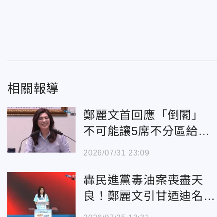
相關報導
鄭麗文首回應「倒閣」
不可能讓5席不分區給民
眾黨
2026/07/31 23:09
轟民進黨毒油案喪盡天
良！鄭麗文引甘迺迪名言
高喊：大家今晚凱道見