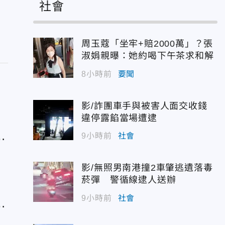
社會
周玉蔻「坐牢+賠2000萬」？張
淑娟親曝：她約喝下午茶求和解
8小時前
要聞
影/詐團車手與被害人面交收錢
違停露餡當場遭逮
左
9小時前
社會
影/無照男南港撞2車肇逃遺落毒
菸彈 警循線逮人送辦
小
9小時前
社會
慰