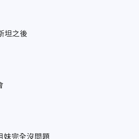
斯坦之後
會
姐妹完全沒問題