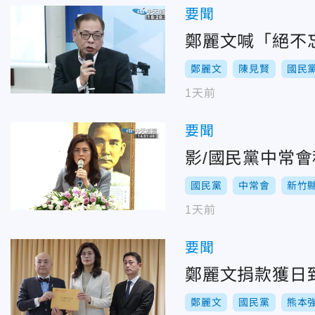
要聞
鄭麗文喊「絕不
鄭麗文
陳見賢
國民
1天前
要聞
影/國民黨中常
國民黨
中常會
新竹
1天前
要聞
鄭麗文捐款獲日
鄭麗文
國民黨
熊本