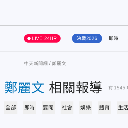
LIVE 24HR
決戰2026
即時
中天新聞網
鄭麗文
鄭麗文
相關報導
有
1545
全部
即時
要聞
社會
娛樂
體育
生