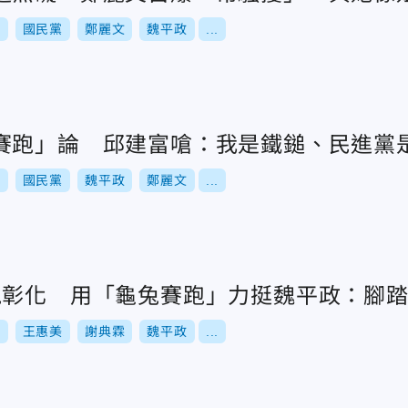
舉
國民黨
鄭麗文
魏平政
...
賽跑」論 邱建富嗆：我是鐵鎚、民進黨
舉
國民黨
魏平政
鄭麗文
...
跑彰化 用「龜兔賽跑」力挺魏平政：腳
選
王惠美
謝典霖
魏平政
...