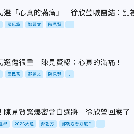
初選「心真的滿痛」 徐欣瑩喊團結：別
舉
國民黨
鄭麗文
陳見賢
...
初選傷很重 陳見賢認：心真的滿痛！
舉
國民黨
鄭麗文
陳見賢
...
！陳見賢驚爆密會白選將 徐欣瑩回應了
選舉
2026大選
鄭朝方
鄭朝方看好度？
...