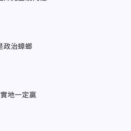
是政治蟑螂
踏實地一定贏