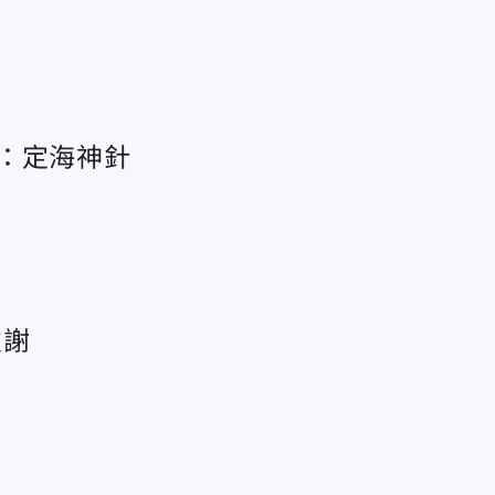
：定海神針
致謝