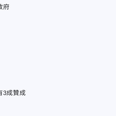
政府
有3成贊成