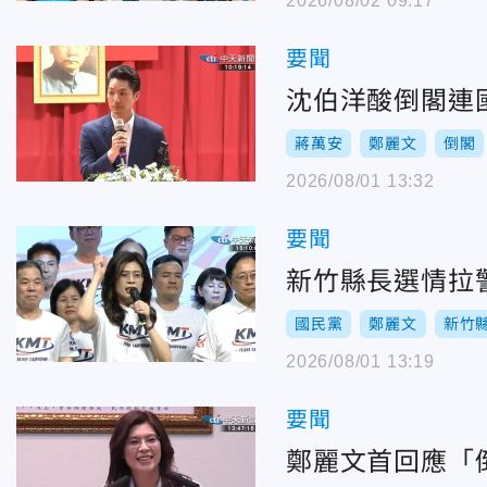
2026/08/02 09:17
要聞
沈伯洋酸倒閣連
蔣萬安
鄭麗文
倒閣
2026/08/01 13:32
要聞
新竹縣長選情拉
國民黨
鄭麗文
新竹
2026/08/01 13:19
要聞
鄭麗文首回應「