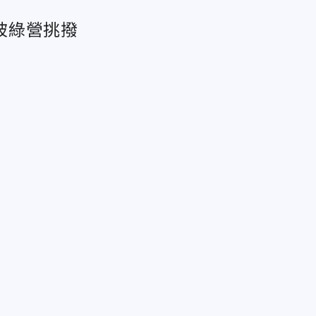
被綠營挑撥