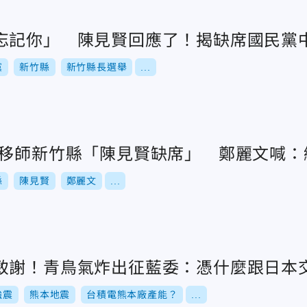
忘記你」 陳見賢回應了！揭缺席國民黨
黨
新竹縣
新竹縣長選舉
...
會移師新竹縣「陳見賢缺席」 鄭麗文喊：
縣
陳見賢
鄭麗文
...
致謝！青鳥氣炸出征藍委：憑什麼跟日本
強震
熊本地震
台積電熊本廠產能？
...