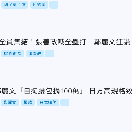
國民黨主席
民眾黨
...
隊全員集結！張善政喊全壘打 鄭麗文狂讚
桃園市長
張善政
...
鄭麗文「自掏腰包捐100萬」 日方高規格
鄭麗文
捐款
日本賑災
...