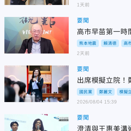
1天前
要聞
高市早苗第一時
熊本地震
賴清德
高
2天前
要聞
出席模擬立院！
國民黨
鄭麗文
模擬
2026/08/04 15:39
要聞
澄清與王惠美溝