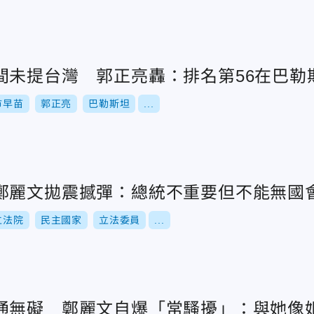
間未提台灣 郭正亮轟：排名第56在巴勒
市早苗
郭正亮
巴勒斯坦
...
鄭麗文拋震撼彈：總統不重要但不能無國
立法院
民主國家
立法委員
...
通無礙 鄭麗文自爆「常騷擾」：與她像