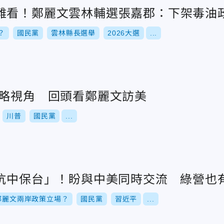
難看！鄭麗文雲林輔選張嘉郡：下架毒油
？
國民黨
雲林縣長選舉
2026大選
...
戰略視角 回頭看鄭麗文訪美
川普
國民黨
...
「抗中保台」！盼與中美同時交流 綠營也
鄭麗文兩岸政策立場？
國民黨
習近平
...