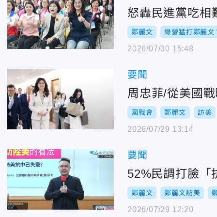
怒轟民進黨吃相
鄭麗文
綠營猛打鄭麗文
2026/07/30 15:48
要聞
周忠菲/從美國
國戰會
鄭麗文
訪美
2026/07/29 13:14
要聞
52%民調打臉
鄭麗文
鄭麗文訪美
2026/07/29 12:20