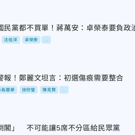
國民黨都不買單！蔣萬安：卓榮泰要負政
沈伯洋
卓榮泰
...
警報！鄭麗文坦言：初選傷痕需要整合
縣長選舉
徐欣瑩
陳見賢
...
倒閣」 不可能讓5席不分區給民眾黨