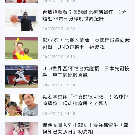
2023/09/10 19:29
台籃搶看看？美球員比柯瑞還狂 1分
鐘進33顆三分球創世界紀錄
2023/09/10 16:32
影/笑死！比賽吃黃牌 英國足球員向裁
判舉「UNO迴轉卡」神反彈
2023/09/10 16:13
U18世界盃/不怕台式應援 日本先發投
手：甲子園比較震撼
2023/09/10 15:00
點名李雲翔「你真的很可悲」！名球評
嗆籃協：鍋能這樣甩？笑死人
2023/09/10 14:50
偶像女團入列小龍女！最強練習生「龍
粉知己女孩日」初亮相