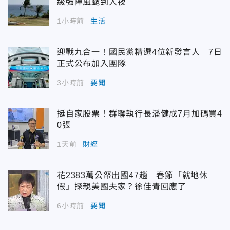
級強陣風颳到入夜
1小時前
生活
迎戰九合一！國民黨精選4位新發言人 7日
正式公布加入團隊
3小時前
要聞
挺自家股票！群聯執行長潘健成7月加碼買4
0張
1天前
財經
花2383萬公帑出國47趟 春節「就地休
假」探親美國夫家？徐佳青回應了
6小時前
要聞