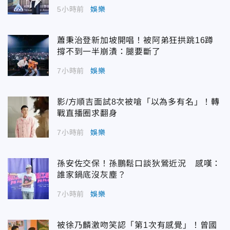
5小時前
娛樂
蕭秉治登新加坡開唱！被阿弟狂拱跳16蹲
撐不到一半崩潰：腿要斷了
7小時前
娛樂
影/方順吉面試8次被嗆「以為多有名」！轉
戰直播圈求翻身
7小時前
娛樂
孫安佐交保！孫鵬鬆口談狄鶯近況 感嘆：
誰家鍋底沒灰塵？
7小時前
娛樂
被徐乃麟激吻笑認「第1次有感覺」！曾國