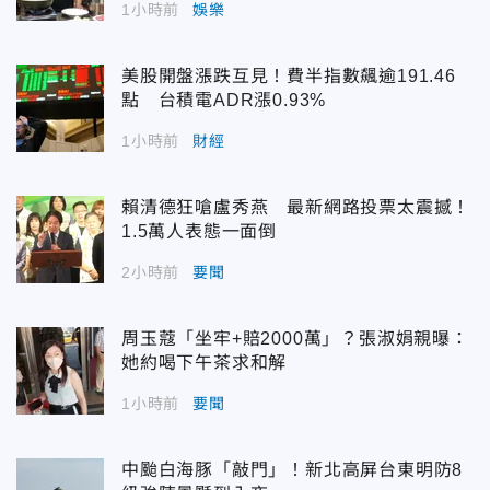
1小時前
娛樂
美股開盤漲跌互見！費半指數飆逾191.46
點 台積電ADR漲0.93%
1小時前
財經
賴清德狂嗆盧秀燕 最新網路投票太震撼！
1.5萬人表態一面倒
2小時前
要聞
周玉蔻「坐牢+賠2000萬」？張淑娟親曝：
她約喝下午茶求和解
1小時前
要聞
中颱白海豚「敲門」！新北高屏台東明防8