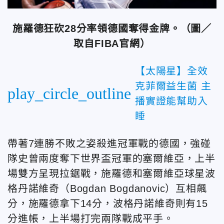
施羅德狂砍28分率領德國奪得金牌。（圖／
取自FIBA官網）
【太陽星】全效
克菲爾益生菌 主
play_circle_outline
播實證能幫助入
睡
帶著7連勝不敗之姿殺進冠軍戰的德國，強碰
隊史曾兩度奪下世界盃冠軍的塞爾維亞，上半
場雙方呈現拉鋸戰，施羅德和塞爾維亞球星波
格丹諾維奇（Bogdan Bogdanovic）互相飆
分，施羅德拿下14分，波格丹諾維奇則有15
分進帳，上半場打完兩隊戰成平手。