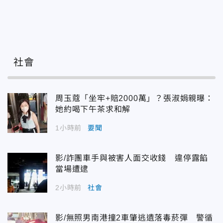
社會
周玉蔻「坐牢+賠2000萬」？張淑娟親曝：
她約喝下午茶求和解
1小時前
要聞
影/詐團車手與被害人面交收錢 違停露餡
當場遭逮
2小時前
社會
影/無照男南港撞2車肇逃遺落毒菸彈 警循