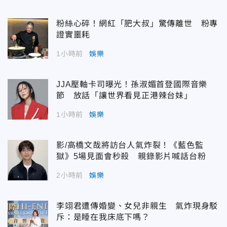
粉絲心碎！網紅「肥大叔」驚傳離世 粉專
證實噩耗
1小時前
娛樂
JJA壓軸卡司曝光！孫淑媚首登國際音樂
節 放話「讓世界看見正港辣台妹」
1小時前
娛樂
影/高橋文哉將訪台人氣炸裂！《藍色監
獄》5場見面會秒殺 親錄影片喊話台粉
2小時前
娛樂
李翊君遭傳婚變、女兒非親生 氣炸現身駁
斥：是睡在我床底下嗎？