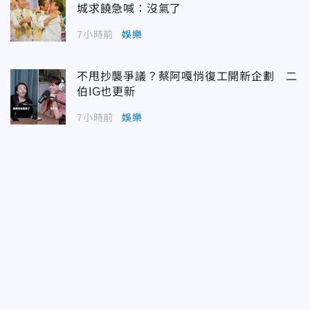
城求饒急喊：沒氣了
7小時前
娛樂
不甩抄襲爭議？蔡阿嘎悄復工開新企劃 二
伯IG也更新
7小時前
娛樂