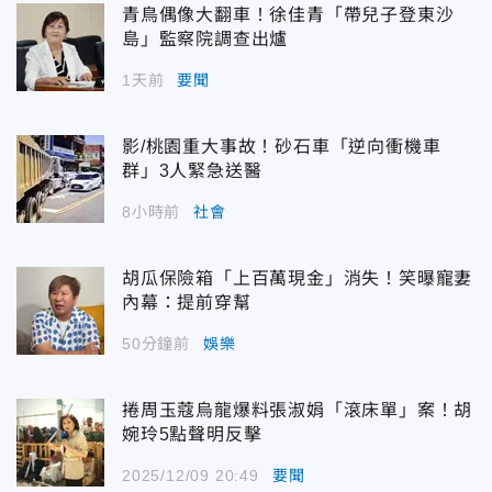
青鳥偶像大翻車！徐佳青「帶兒子登東沙
島」監察院調查出爐
1天前
要聞
影/桃園重大事故！砂石車「逆向衝機車
群」3人緊急送醫
8小時前
社會
胡瓜保險箱「上百萬現金」消失！笑曝寵妻
內幕：提前穿幫
50分鐘前
娛樂
捲周玉蔻烏龍爆料張淑娟「滾床單」案！胡
婉玲5點聲明反擊
2025/12/09 20:49
要聞