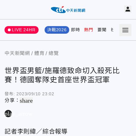
LIVE 24HR
決戰2026
即時
熱門
要聞
社會
娛樂
中天新聞網
體育
總覽
世界盃男籃/施羅德致命切入殺死比
賽！德國奪隊史首座世界盃冠軍
發布:
2023/09/10 23:02
share
分享：
play_arrow
記者李則緯／綜合報導