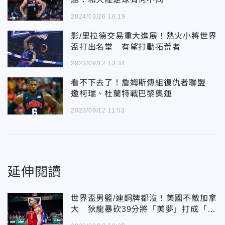
2024/03/26 16:19
影/里拉德交易重大進展！熱火小將世界
盃打出名堂 有望打動拓荒者
2023/09/12 13:34
看不下去了！詹姆斯傳組復仇者聯盟
邀柯瑞、杜蘭特戰巴黎奧運
2023/09/12 11:53
延伸閱讀
世界盃男籃/連銅牌都沒！美國不敵加拿
大 狄龍暴砍39分將「美夢」打成「惡
夢」