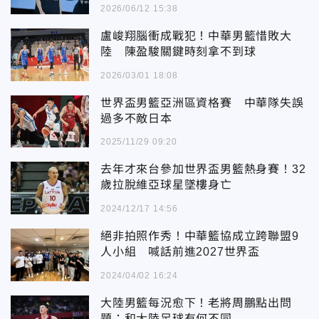
2026/06/12 15:38
盧峻翔腦衝成戰犯！中華男籃惜敗大
陸 陳盈駿關鍵時刻拿不到球
2026/03/01 18:08
世界盃男籃亞洲區資格賽 中華隊失誤
過多不敵日本
2025/11/29 09:20
去年才來台參加世界盃男籃熱身賽！32
歲拉脫維亞球星墜樓身亡
2024/12/17 14:56
絕非拍照作秀！中華籃協成立跨聯盟9
人小組 喊話前進2027世界盃
2024/04/02 16:24
大陸男籃每況愈下！老將周鵬點出問
題：和大陸足球有何不同