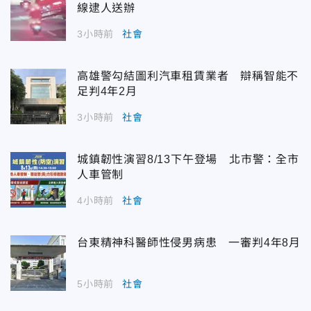
線逮人送辦
3小時前
社會
高雄警勾結圖利汽車租賃業者 辯稱智能不
足判4年2月
3小時前
社會
城鎮韌性演習8/13下午登場 北市警：全市
人車管制
4小時前
社會
台東精神科醫師性侵男病患 一審判4年8月
5小時前
社會