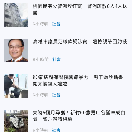
桃園民宅火警濃煙狂竄 警消疏散8人4人送
醫
6小時前
社會
高雄市議員范織欽疑涉貪！遭檢調帶回約談
6小時前
社會
影/新店耕莘醫院醫療暴力 男子嫌診斷書
開太慢毆人遭逮
6小時前
社會
失蹤5個月尋獲！新竹60歲男山谷墜車成白
骨 警方報請相驗
6小時前
社會