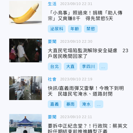
生活
2023/09/10 22:31
「小鳥事」照過來！捐精「助人傳
宗」又爽賺8千 得先禁慾5天
泌尿科
年齡
禁慾
要聞
2023/09/10 22:30
大直民宅塌陷監測解除安全疑慮 23
戶居民晚間回家了
台北
大直
李四川
...
社會
2023/09/10 22:19
快訊/嘉義雨彈又雷擊！今晚下到明
天 民雄民宅淹水、道路封閉
嘉義
暴雨
淹水
...
要聞
2023/09/10 22:11
要拆中正紀念堂？！行政院：蔡英文
盼任期結束前推進轉型正義