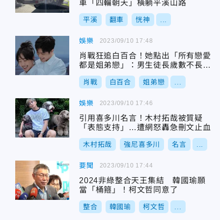
車「四輪朝天」橫躺平溪山路
平溪
翻車
恍神
...
娛樂
2023/09/10 17:48
肖戰狂追白百合！她點出「所有戀愛
都是姐弟戀」：男生徒長歲數不長心
智
肖戰
白百合
姐弟戀
...
娛樂
2023/09/10 17:46
引用喜多川名言！木村拓哉被質疑
「表態支持」…遭網怒轟急刪文止血
木村拓哉
強尼喜多川
名言
...
要聞
2023/09/10 17:44
2024非綠整合天王集結 韓國瑜願
當「桶箍」！柯文哲同意了
整合
韓國瑜
柯文哲
...