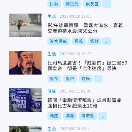
民調
郭正亮
侯友宜
...
生活
2023/09/10 19:05
影/午後轟雨彈！雲嘉大淹水 嘉義
交流道積水最深30公分
淹水警戒
嘉義
雲林
...
生活
2023/09/10 18:23
比司馬還厲害！「姓劉的」誕生過59
個皇帝 卻是「老化速度」最快
皇帝
皇帝
姓氏
...
健康
2023/09/11 09:30
韓國「電腦清潔噴霧」成最新毒品
腦損比古柯鹼高出10倍
韓國
噴霧
清潔劑
...
生活
2023/09/10 18:14