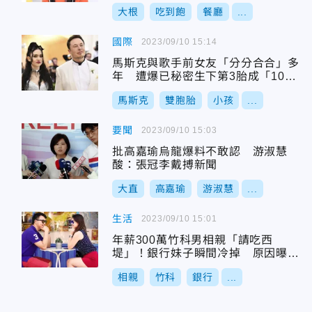
大根
吃到飽
餐廳
...
國際
2023/09/10 15:14
馬斯克與歌手前女友「分分合合」多
年 遭爆已秘密生下第3胎成「10寶
爸」
馬斯克
雙胞胎
小孩
...
要聞
2023/09/10 15:03
批高嘉瑜烏龍爆料不敢認 游淑慧
酸：張冠李戴搏新聞
大直
高嘉瑜
游淑慧
...
生活
2023/09/10 15:01
年薪300萬竹科男相親「請吃西
堤」！銀行妹子瞬間冷掉 原因曝光
網戰翻
相親
竹科
銀行
...