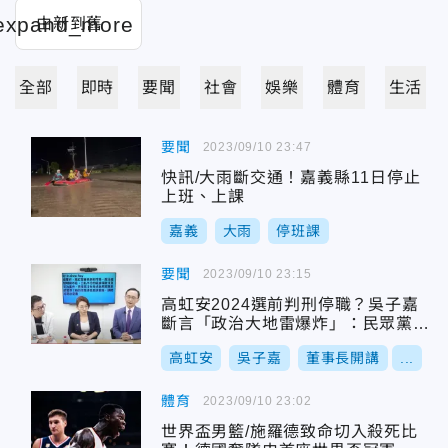
全部
即時
要聞
社會
娛樂
體育
生活
要聞
2023/09/10 23:47
快訊/大雨斷交通！嘉義縣11日停止
上班、上課
嘉義
大雨
停班課
要聞
2023/09/10 23:15
高虹安2024選前判刑停職？吳子嘉
斷言「政治大地雷爆炸」：民眾黨必
須黨紀處理
高虹安
吳子嘉
董事長開講
...
體育
2023/09/10 23:02
世界盃男籃/施羅德致命切入殺死比