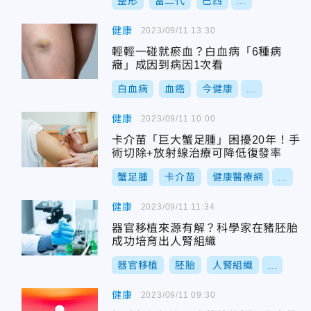
整形
富二代
巴西
...
健康
2023/09/11 13:30
輕輕一碰就瘀血？白血病「6種病
癥」成因到病因1次看
白血病
血癌
今健康
...
健康
2023/09/11 10:00
卡介苗「巨大蟹足腫」困擾20年！手
術切除+放射線治療可降低復發率
蟹足腫
卡介苗
健康醫療網
...
健康
2023/09/11 11:34
器官移植來源有解？科學家在豬胚胎
成功培育出人腎組織
器官移植
胚胎
人腎組織
...
健康
2023/09/11 09:30