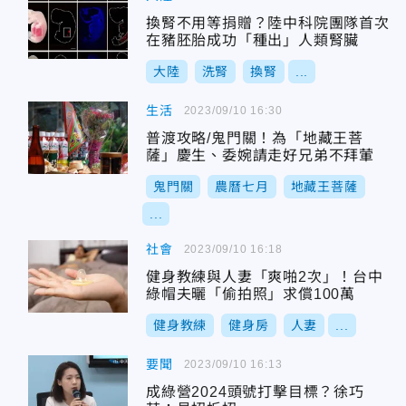
換腎不用等捐贈？陸中科院團隊首次
在豬胚胎成功「種出」人類腎臟
大陸
洗腎
換腎
...
生活
2023/09/10 16:30
普渡攻略/鬼門關！為「地藏王菩
薩」慶生、委婉請走好兄弟不拜葷
鬼門關
農曆七月
地藏王菩薩
...
社會
2023/09/10 16:18
健身教練與人妻「爽啪2次」！台中
綠帽夫曬「偷拍照」求償100萬
健身教練
健身房
人妻
...
要聞
2023/09/10 16:13
成綠營2024頭號打擊目標？徐巧