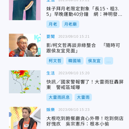
生活
妹子拜月老限定對象「長15、粗3.
5」早晚運動40分鐘 網：神明發爐
了
月老
月老廟
要聞
2023/09/10 15:21
影/柯文哲再談非綠整合 「隨時可
跟侯友宜見面」
柯文哲
韓國瑜
侯友宜
...
生活
2023/09/10 15:20
快訊／國家警報響了！大雷雨狂轟屏
東 警戒區域曝
大雷雨訊息
大雷雨
娛樂
2023/09/10 15:23
大根吃到飽餐廳貪心外帶！吃到倒店
好愧疚 吳宗憲斥：根本小偷