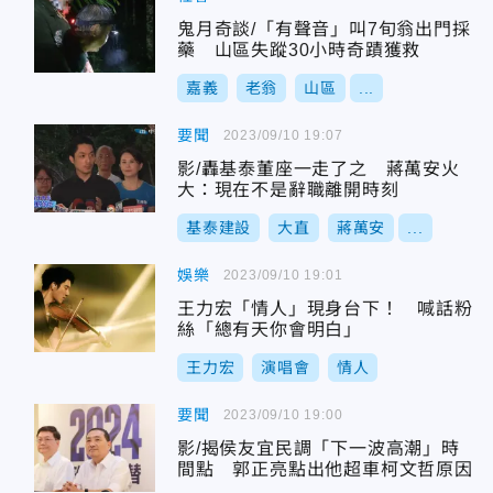
鬼月奇談/「有聲音」叫7旬翁出門採
藥 山區失蹤30小時奇蹟獲救
嘉義
老翁
山區
...
要聞
2023/09/10 19:07
影/轟基泰董座一走了之 蔣萬安火
大：現在不是辭職離開時刻
基泰建設
大直
蔣萬安
...
娛樂
2023/09/10 19:01
王力宏「情人」現身台下！ 喊話粉
絲「總有天你會明白」
王力宏
演唱會
情人
要聞
2023/09/10 19:00
影/揭侯友宜民調「下一波高潮」時
間點 郭正亮點出他超車柯文哲原因