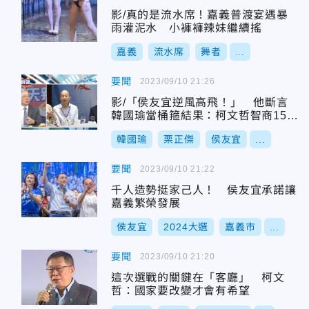
影/真的是流水席！嘉義普渡宴遇暴
雨灌泥水 小褲褲辣妹繼續搖
嘉義
流水席
舞者
...
要聞
2023/09/10 21:26
影/「侯友宜逆風高飛！」 他斷言
韓國瑜當桶箍結果：柯文哲智商157
會識大局
韓國瑜
栗正傑
侯友宜
...
要聞
2023/09/10 21:22
千人造勢挺家己人！ 侯友宜承諾讓
嘉義繁榮發展
侯友宜
2024大選
嘉義市
...
要聞
2023/09/10 21:20
這次選戰的關鍵在「客廳」 柯文
哲：國家要改變才會有希望