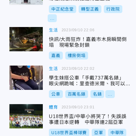
中正紀念堂
轉型正義
行政院
...
生活
2023/09/10 22:06
快訊/大雨狂炸！嘉義市木房瞬間倒
塌 現場緊急封鎖
嘉義
樓房倒塌
生活
2023/09/10 22:02
學生妹搭公車「手戴737萬名錶」
眼尖網跪喊：里查德米爾、我可以入
贅
公車
百萬名錶
名錶
...
體育
2023/09/10 23:01
U18世界盃/中華小將哭了！失誤誤
事遭日本逆轉 中華隊連2屆亞軍
U18世界盃棒球賽
亞軍
中華隊