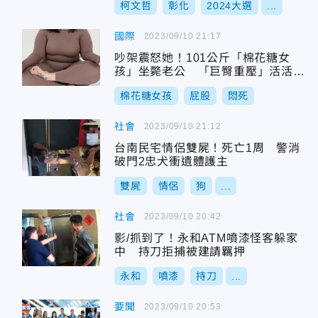
柯文哲
彰化
2024大選
...
國際
2023/09/10 21:17
吵架震怒她！101公斤「棉花糖女
孩」坐斃老公 「巨臀重壓」活活悶
死
棉花糖女孩
屁股
悶死
社會
2023/09/10 21:12
台南民宅情侶雙屍！死亡1周 警消
破門2忠犬衝遺體護主
雙屍
情侶
狗
...
社會
2023/09/10 20:42
影/抓到了！永和ATM噴漆怪客躲家
中 持刀拒捕被建請羈押
永和
噴漆
持刀
...
要聞
2023/09/10 20:53