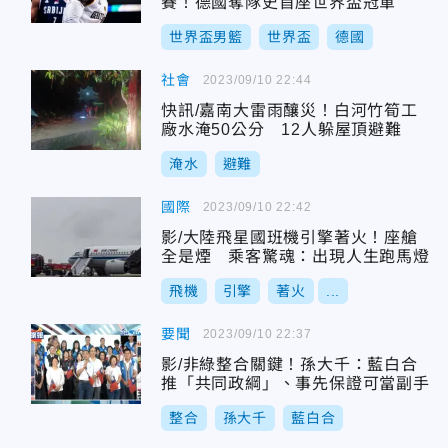
賽！德國奪隊史首座世界盃冠軍
世界盃男籃
世界盃
德國
社會
2023/09/10 22:44
快訊/嘉南大雷雨釀災！白河竹筍工
廠水淹50公分 12人躲屋頂避難
淹水
避難
國際
2023/09/10 22:42
影/大陸飛星國班機引擎著火！座艙
全是煙 乘客驚魂：出現人生跑馬燈
飛機
引擎
著火
...
要聞
2023/09/10 22:37
影/非綠整合關鍵！孫大千：藍白合
推「共同政綱」、事先保證可當副手
整合
孫大千
藍白合