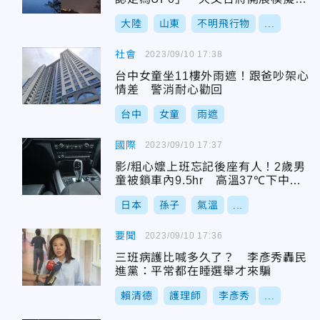
驗
大陸
山東
不明飛行物
...
社會
2023/09/10 17:38
台中女童坐11樓外雨遮！跟爸吵架心
情差 警消耐心勸回
台中
女童
雨遮
國際
2023/09/10 17:37
影/粗心嬤上班忘記後座有人！2歲男
童被鎖車內9.5hr 高溫37℃下中暑
身亡
日本
孫子
氣溫
...
要聞
2023/09/10 17:36
三班病護比喊多久了？ 李彥秀轟民
進黨：平常都在睡選舉才來騙
賴清德
護理師
李彥秀
...