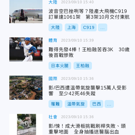
大陸
2023/09/10 15:40
波音空巴挫咧等？陸產大飛機C919
訂單達1061架 第3架10月交付東航
大陸
上海
C919
...
體育
2023/09/10 15:39
難得先發4棒！王柏融苦吞3K 30歲
後首戰慘敗
日本火腿
王柏融
國際
2023/09/10 15:36
影/巴西遭溫帶氣旋襲擊15萬人受影
響 至少42死46失蹤
罹難
溫帶氣旋
巴西
...
社會
2023/09/10 15:36
影/悚！成大滑板挑戰刷桿失敗、頭
重擊地面 全身抽搐送醫腦出血