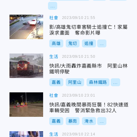
...
社會
2023/09/10 21:55
影/高雄鬼切車害騎士追撞亡！家屬
淚求畫面 奪命影片曝
高雄
鬼切
追撞
...
生活
2023/09/10 21:50
快訊/大雨轟炸嘉義縣市 阿里山林
鐵明停駛
嘉義
阿里山
森林鐵路
...
社會
2023/09/10 23:01
快訊/嘉義晚間暴雨狂襲！82快速道
車輛受困 警消緊急救出32人
嘉義
暴雨
淹水
...
生活
2023/09/10 22:14