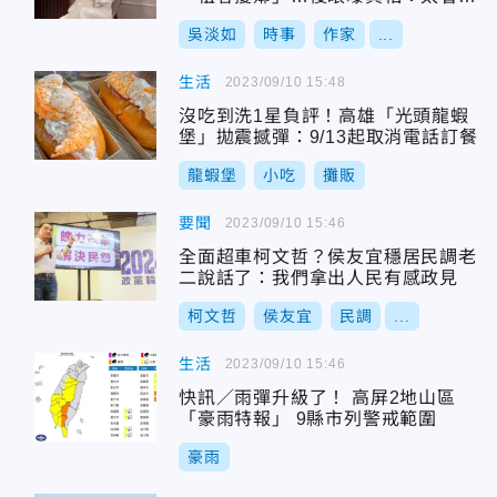
起我
吳淡如
時事
作家
...
生活
2023/09/10 15:48
沒吃到洗1星負評！高雄「光頭龍蝦
堡」拋震撼彈：9/13起取消電話訂餐
龍蝦堡
小吃
攤販
要聞
2023/09/10 15:46
全面超車柯文哲？侯友宜穩居民調老
二說話了：我們拿出人民有感政見
柯文哲
侯友宜
民調
...
生活
2023/09/10 15:46
快訊／雨彈升級了！ 高屏2地山區
「豪雨特報」 9縣市列警戒範圍
豪雨