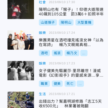
社會
2023/09/10 17:30
陽明山也有「猴子」！仰德大道限速
40飆到105公里 罰3萬6＋扣照半年
山道猴子
陽明山
大型重機
娛樂
2023/09/10 17:24
樂團男星在酒吧撞見搖滾女神「以為
在寫詩」 楊乃文親揭真相...
酒吧
搖滾
楊乃文
...
娛樂
2023/09/10 17:23
女子健美先驅麗莎·里昂離世！漫威
電影《幻影殺手》的靈感來源…享壽
70歲
職業
健美
死亡
...
生活
2023/09/10 17:21
出錢出力？幫嘉明湖修路「志工5天
收6500元」 林業署被砲翻