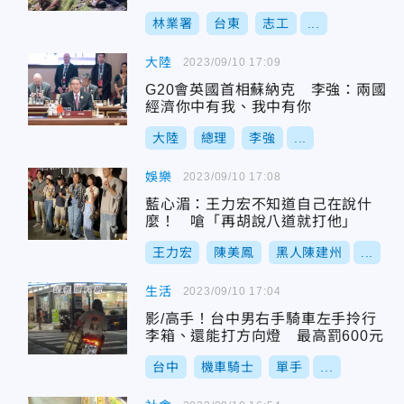
林業署
台東
志工
...
大陸
2023/09/10 17:09
G20會英國首相蘇納克 李強：兩國
經濟你中有我、我中有你
大陸
總理
李強
...
娛樂
2023/09/10 17:08
藍心湄：王力宏不知道自己在說什
麼！ 嗆「再胡說八道就打他」
王力宏
陳美鳳
黑人陳建州
...
生活
2023/09/10 17:04
影/高手！台中男右手騎車左手拎行
李箱、還能打方向燈 最高罰600元
台中
機車騎士
單手
...