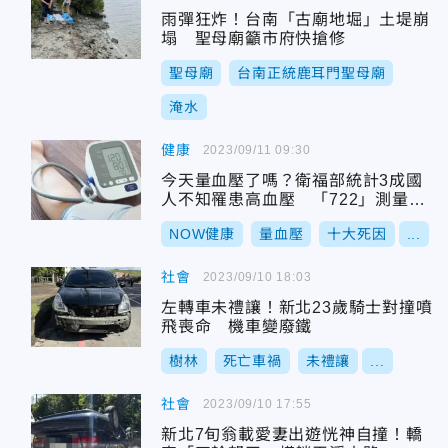
雨彈狂炸！台南「古廟地堀」土堤崩
塌 聖母廟籲市府快搶修
聖母廟
台南正統鹿耳門聖母廟
淹水
健康
2023/09/11 09:30
今天量血壓了嗎？衛福部統計3成國
人不知罹患高血壓 「722」測量護
心
NOW健康
量血壓
十大死因
...
社會
2023/09/10 18:03
左轉車未禮讓！新北23歲騎士對撞噴
飛喪命 機車變廢鐵
樹林
死亡車禍
未禮讓
...
社會
2023/09/10 17:55
新北7旬翁載愛妻出遊恍神自撞！轎