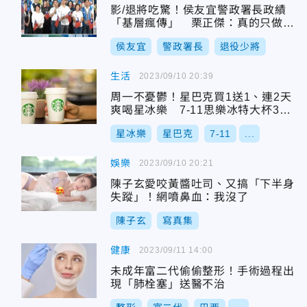
影/退將吃驚！侯友宜警政署長政績
「基層瘋傳」 栗正傑：真的只做事
不講話
侯友宜
警政署長
退役少將
生活
2023/09/10 20:39
周一不憂鬱！星巴克買1送1、連2天
爽喝星冰樂 7-11思樂冰特大杯39
元
星冰樂
星巴克
7-11
...
娛樂
2023/09/10 20:21
陳子玄愛咬黃醬吐司、又搞「下半身
失蹤」！網噴鼻血：我沒了
陳子玄
寫真集
健康
2023/09/11 14:00
未成年富二代偷偷整形！手術過程出
現「肺栓塞」送醫不治