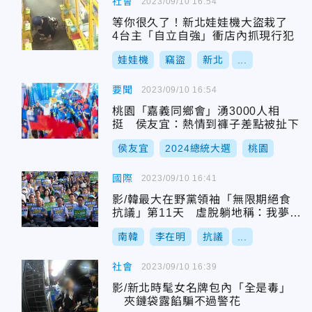
社會
2023/09/10 16:54
等你很久了！新北娃娃機大盜栽了
4台主「自立自強」衝店內抓現行犯
娃娃機
竊盜
新北
...
要聞
2023/09/10 16:54
桃園「嘉義同鄉會」湧3000人相
挺 侯友宜：熱情到褲子差點被扯下
侯友宜
2024總統大選
桃園
國際
2023/09/10 16:41
影/韓最大在野黨領袖「無限期絕食
抗議」第11天 虛脫躺地稱：我夢到
烤肉了
南韓
李在明
抗議
...
社會
2023/09/10 16:39
影/新北時髦女名牌包內「全是毒」
夾鏈袋露餡騙不過警花