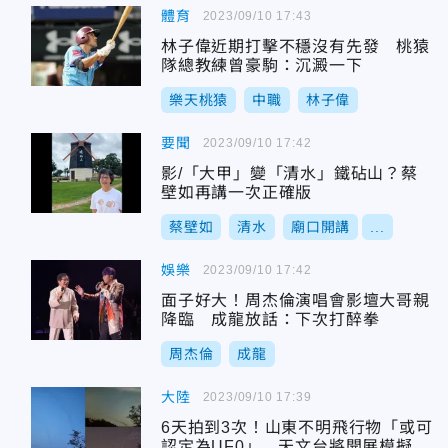
體育
2023/09/10 17:43
林子偉近期打擊不穩沒有先發 桃猿
隊總教練曾豪駒：沉澱一下
樂天桃猿
中職
林子偉
要聞
2023/09/10 17:42
影/「大甲」變「清水」鐵砧山？蔡
壁如再講一次正確版
蔡壁如
清水
廟口開講
...
娛樂
2023/09/10 17:42
面子好大！周杰倫演唱會影壇大哥親
降臨 成龍放話：下次打醉拳
周杰倫
成龍
大陸
2023/09/10 17:39
6天拍到3次！山東不明飛行物「或可
認定為UF0」 天文台將開展模擬實