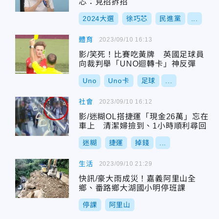
芯：見招拆招
2024大選
徐巧芯
民進黨
...
體育
2023/09/10 16:13
影/笑死！比賽吃黃牌 英國足球員
向裁判舉「UNO迴轉卡」神反彈
Uno
Uno卡
足球
...
社會
2023/09/10 16:12
影/迷糊OL搭捷運「現金26萬」忘在
車上 清潔婦撿到、1小時順利尋回
迷糊
捷運
掉錢
...
生活
2023/09/10 21:29
快訊/豪大雨成災！嘉義阿里山全
鄉、番路鄉大湖國小明停班課
停課
阿里山