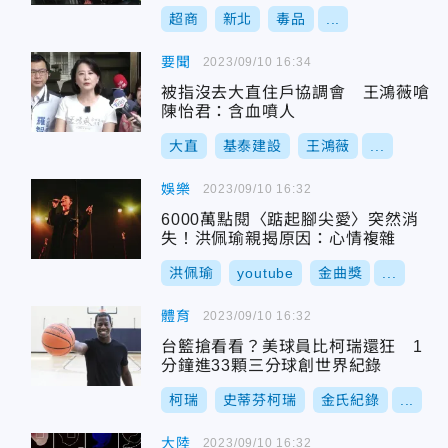
超商
新北
毒品
...
要聞
2023/09/10 16:34
被指沒去大直住戶協調會 王鴻薇嗆
陳怡君：含血噴人
大直
基泰建設
王鴻薇
...
娛樂
2023/09/10 16:32
6000萬點閱〈踮起腳尖愛〉突然消
失！洪佩瑜親揭原因：心情複雜
洪佩瑜
youtube
金曲獎
...
體育
2023/09/10 16:32
台籃搶看看？美球員比柯瑞還狂 1
分鐘進33顆三分球創世界紀錄
柯瑞
史蒂芬柯瑞
金氏紀錄
...
大陸
2023/09/10 16:32