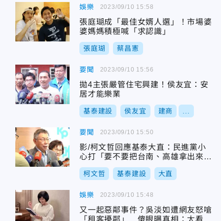
娛樂
2023/09/10 15:58
張庭瑚成「最佳女婿人選」！市場婆
婆媽媽積極喊「求認識」
張庭瑚
蔡昌憲
要聞
2023/09/10 15:56
拋4主張嚴管住宅興建！侯友宜：安
居才能樂業
基泰建設
侯友宜
建商
...
要聞
2023/09/10 15:50
影/柯文哲回應基泰大直：民進黨小
心打「要不要把台南、高雄拿出來
看」
柯文哲
基泰建設
大直
娛樂
2023/09/10 15:48
又一起惡鄰事件？吳淡如遭網友怒嗆
「租客擾鄰」…傻眼曝真相：太看得