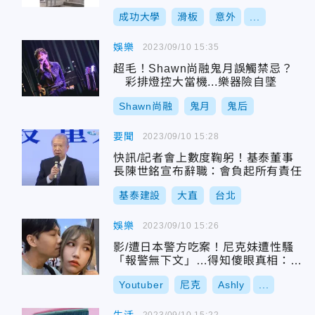
成功大學
滑板
意外
...
娛樂
2023/09/10 15:35
超毛！Shawn尚融鬼月誤觸禁忌？
彩排燈控大當機...樂器險自墜
Shawn尚融
鬼月
鬼后
要聞
2023/09/10 15:28
快訊/記者會上數度鞠躬！基泰董事
長陳世銘宣布辭職：會負起所有責任
基泰建設
大直
台北
娛樂
2023/09/10 15:26
影/遭日本警方吃案！尼克妹遭性騷
「報警無下文」…得知傻眼真相：崩
潰啊
Youtuber
尼克
Ashly
...
2023/09/10 15:22