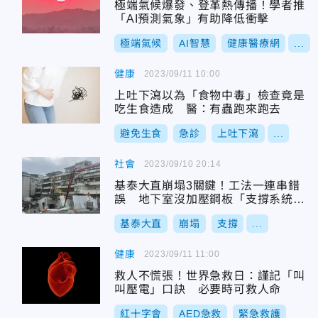
極端氣候爆發、登革熱傳播！學者推
「AI預測氣象」有助降低衝擊
極端氣候
AI智慧
健康醫療網
...
健康
2023/09/11 10:00
上吐下瀉以為「食物中毒」檢查竟是
吃生食造成 醫：有蟲跑來跑去
避免生食
急診
上吐下瀉
...
社會
2023/09/10 20:14
基泰大直崩塌3關鍵！工法一連串錯
誤 地下室沒加壓鋼板「支撐系統全
毀」
基泰大直
崩塌
支撐
...
健康
2023/09/11 11:00
救人不慌張！世界急救日：謹記「叫
叫壓電」口訣 必要時可救人命
紅十字會
AED急救
緊急救護