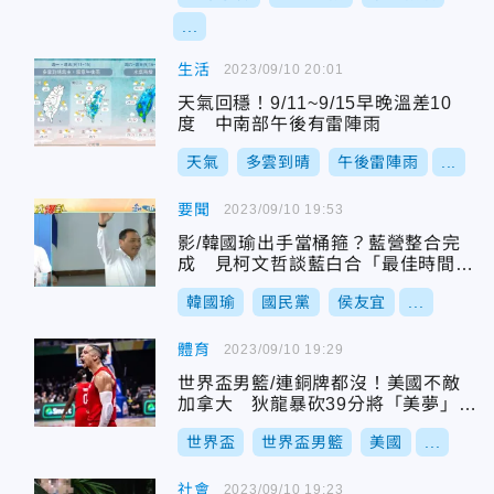
...
生活
2023/09/10 20:01
天氣回穩！9/11~9/15早晚溫差10
度 中南部午後有雷陣雨
天氣
多雲到晴
午後雷陣雨
...
要聞
2023/09/10 19:53
影/韓國瑜出手當桶箍？藍營整合完
成 見柯文哲談藍白合「最佳時間
點」出爐
韓國瑜
國民黨
侯友宜
...
體育
2023/09/10 19:29
世界盃男籃/連銅牌都沒！美國不敵
加拿大 狄龍暴砍39分將「美夢」打
成「惡夢」
世界盃
世界盃男籃
美國
...
社會
2023/09/10 19:23