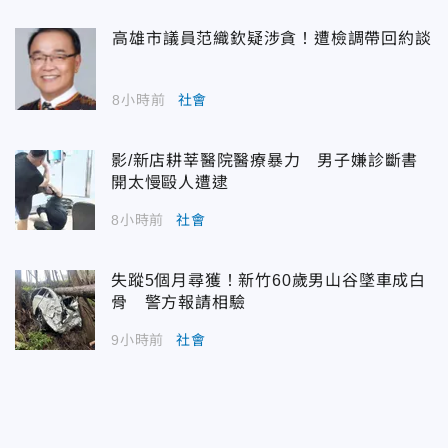
高雄市議員范織欽疑涉貪！遭檢調帶回約談
8小時前
社會
影/新店耕莘醫院醫療暴力 男子嫌診斷書
開太慢毆人遭逮
8小時前
社會
失蹤5個月尋獲！新竹60歲男山谷墜車成白
骨 警方報請相驗
9小時前
社會