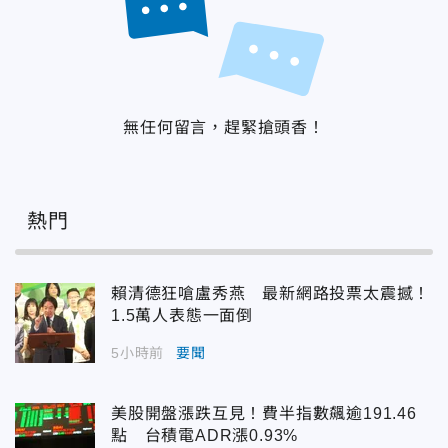
無任何留言，趕緊搶頭香！
熱門
賴清德狂嗆盧秀燕 最新網路投票太震撼！
1.5萬人表態一面倒
5小時前
要聞
美股開盤漲跌互見！費半指數飆逾191.46
點 台積電ADR漲0.93%