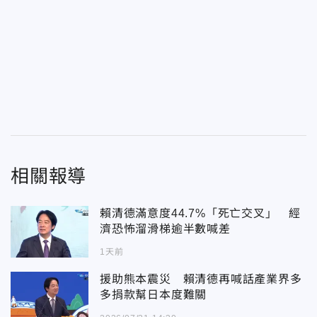
相關報導
賴清德滿意度44.7%「死亡交叉」 經
濟恐怖溜滑梯逾半數喊差
1天前
援助熊本震災 賴清德再喊話產業界多
多捐款幫日本度難關