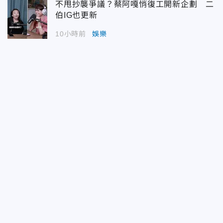
不甩抄襲爭議？蔡阿嘎悄復工開新企劃 二
伯IG也更新
10小時前
娛樂