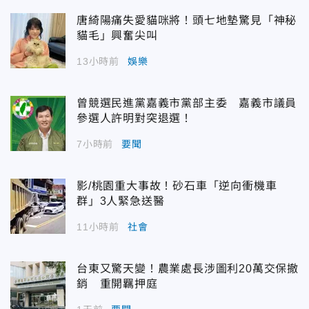
唐綺陽痛失愛貓咪將！頭七地墊驚見「神秘
貓毛」興奮尖叫
13小時前
娛樂
曾競選民進黨嘉義市黨部主委 嘉義市議員
參選人許明對突退選！
7小時前
要聞
影/桃園重大事故！砂石車「逆向衝機車
群」3人緊急送醫
11小時前
社會
台東又驚天變！農業處長涉圖利20萬交保撤
銷 重開羈押庭