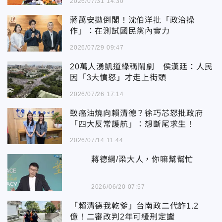
2026/07/31 14:30
蔣萬安拋倒閣！沈伯洋批「政治操
作」：在測試國民黨內實力
2026/07/29 09:47
20萬人湧凱道綠稱鬧劇 侯漢廷：人民
因「3大憤怒」才走上街頭
2026/07/26 17:14
致癌油燒向賴清德？徐巧芯怒批政府
「四大反常護航」：想斷尾求生！
2026/07/14 11:44
蔣德綱/梁大人，你嘛幫幫忙
2026/06/20 07:57
「賴清德我乾爹」台南政二代詐1.2
億！二審改判2年可緩刑定讞