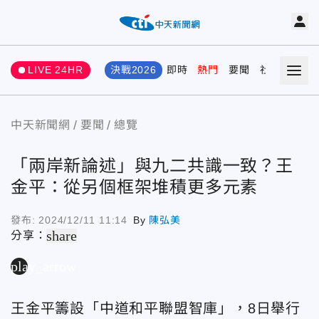
LIVE 24HR
決戰2026
即時
熱門
要聞
社會
娛樂
中天新聞網
要聞
總覽
「兩岸新論述」與九二共識一致？王
金平：從另個框架堆積更多元素
發布:
2024/12/11 11:14
By
陳弘美
share
分享：
play_arrow
王金平籌設「中道和平聯盟智庫」，8日舉行