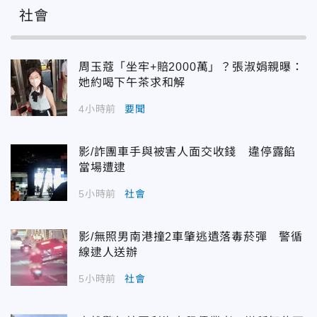
社會
周玉蔻「坐牢+賠2000萬」？張淑娟親曝：
她約喝下午茶求和解
4小時前
要聞
影/詐團車手與被害人面交收錢 違停露餡
當場遭逮
5小時前
社會
影/無照男南港撞2車肇逃遺落毒菸彈 警循
線逮人送辦
5小時前
社會