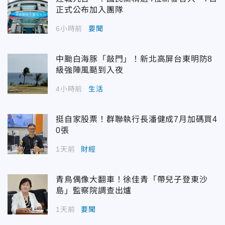
正式公布加入團隊
6小時前
要聞
中颱白海豚「敲門」！新北高屏台東明防8
級強陣風颳到入夜
4小時前
生活
挺自家股票！群聯執行長潘健成7月加碼買4
0張
1天前
財經
青鳥偶像大翻車！徐佳青「帶兒子登東沙
島」監察院調查出爐
1天前
要聞