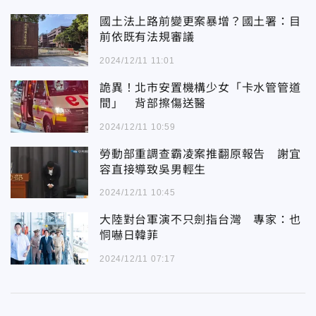
國土法上路前變更案暴增？國土署：目
前依既有法規審議
2024/12/11 11:01
詭異！北市安置機構少女「卡水管管道
間」 背部擦傷送醫
2024/12/11 10:59
勞動部重調查霸凌案推翻原報告 謝宜
容直接導致吳男輕生
2024/12/11 10:45
大陸對台軍演不只劍指台灣 專家：也
恫嚇日韓菲
2024/12/11 07:17