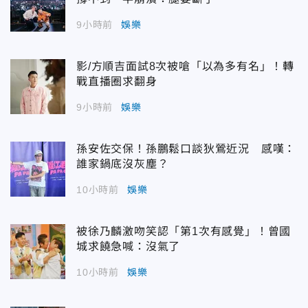
9小時前
娛樂
影/方順吉面試8次被嗆「以為多有名」！轉
戰直播圈求翻身
9小時前
娛樂
孫安佐交保！孫鵬鬆口談狄鶯近況 感嘆：
誰家鍋底沒灰塵？
10小時前
娛樂
被徐乃麟激吻笑認「第1次有感覺」！曾國
城求饒急喊：沒氣了
10小時前
娛樂