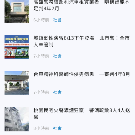
高雄警勾結圖利汽車租賃業者 辯稱智能不
足判4年2月
6小時前
社會
城鎮韌性演習8/13下午登場 北市警：全市
人車管制
7小時前
社會
台東精神科醫師性侵男病患 一審判4年8月
7小時前
社會
桃園民宅火警濃煙狂竄 警消疏散8人4人送
醫
8小時前
社會