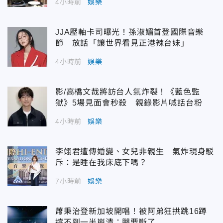
4小時前
娛樂
JJA壓軸卡司曝光！孫淑媚首登國際音樂
節 放話「讓世界看見正港辣台妹」
4小時前
娛樂
影/高橋文哉將訪台人氣炸裂！《藍色監
獄》5場見面會秒殺 親錄影片喊話台粉
4小時前
娛樂
李翊君遭傳婚變、女兒非親生 氣炸現身駁
斥：是睡在我床底下嗎？
7小時前
娛樂
蕭秉治登新加坡開唱！被阿弟狂拱跳16蹲
撐不到一半崩潰：腿要斷了