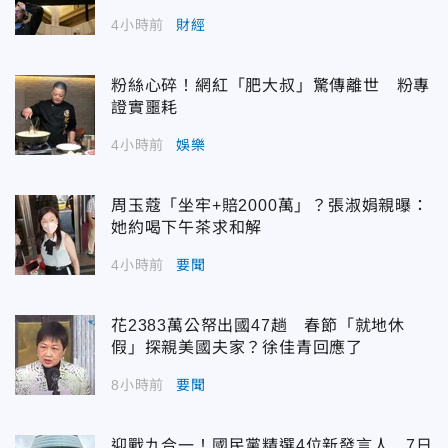
4小時前
財經
粉絲心碎！網紅「肥大叔」驚傳離世 粉專
證實噩耗
4小時前
娛樂
周玉蔻「坐牢+賠2000萬」？張淑娟親曝：
她約喝下午茶求和解
4小時前
要聞
花2383萬公帑出國47趟 春節「就地休
假」探親美國夫家？徐佳青回應了
8小時前
要聞
迎戰九合一！國民黨精選4位新發言人 7日