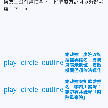
侯友宜沒有幫忙李，「他們雙方都可以好好考
慮一下」。
謝政達、廖婉汝婉
拒監委提名！總統
play_circle_outline
府表示遺憾：憲政
機關仍須依法運作
謝政達突拒監委提
名 李四川發聲：
play_circle_outline
朝野有共識就「廢
除監察院」！