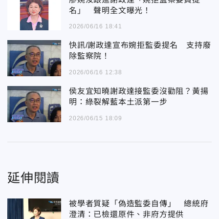
名」 聲明全文曝光！
2026/06/16 18:41
快訊/謝政達宣布婉拒監委提名 支持廢
除監察院！
2026/06/16 12:38
侯友宜知曉謝政達接監委沒勸阻？黃揚
明：綠裂解藍本土派第一步
2026/06/15 18:09
延伸閱讀
被學者質疑「偽造監委自傳」 總統府
澄清：已檢還原件、非府方提供