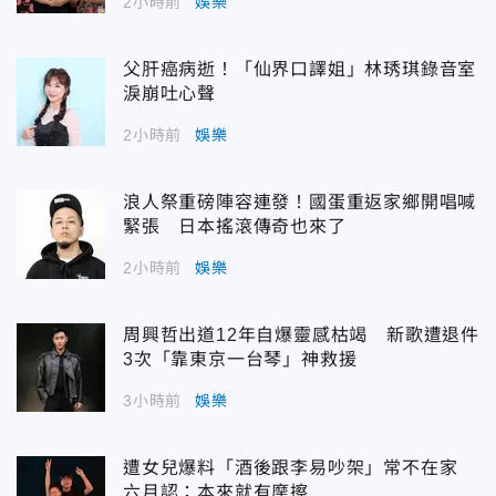
2小時前
娛樂
父肝癌病逝！「仙界口譯姐」林琇琪錄音室
淚崩吐心聲
2小時前
娛樂
浪人祭重磅陣容連發！國蛋重返家鄉開唱喊
緊張 日本搖滾傳奇也來了
2小時前
娛樂
周興哲出道12年自爆靈感枯竭 新歌遭退件
3次「靠東京一台琴」神救援
3小時前
娛樂
遭女兒爆料「酒後跟李易吵架」常不在家
六月認：本來就有摩擦