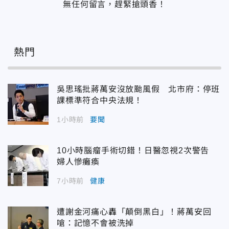
無任何留言，趕緊搶頭香！
熱門
吳思瑤批蔣萬安沒放颱風假 北市府：停班
課標準符合中央法規！
1小時前
要聞
10小時腦瘤手術切錯！日醫忽視2次警告
婦人慘癱瘓
7小時前
健康
遭謝金河痛心轟「顛倒黑白」！蔣萬安回
嗆：記憶不會被洗掉