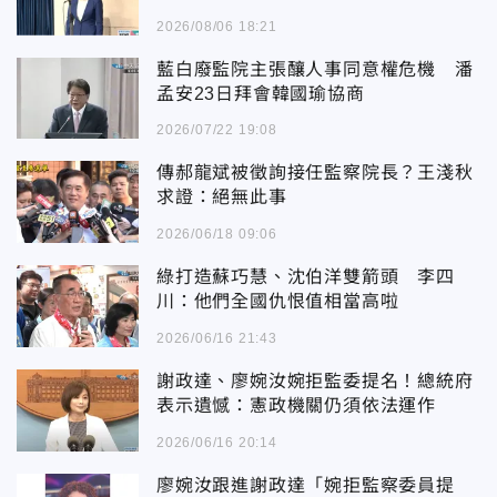
2026/08/06 18:21
藍白廢監院主張釀人事同意權危機 潘
孟安23日拜會韓國瑜協商
2026/07/22 19:08
傳郝龍斌被徵詢接任監察院長？王淺秋
求證：絕無此事
2026/06/18 09:06
綠打造蘇巧慧、沈伯洋雙箭頭 李四
川：他們全國仇恨值相當高啦
2026/06/16 21:43
謝政達、廖婉汝婉拒監委提名！總統府
表示遺憾：憲政機關仍須依法運作
2026/06/16 20:14
廖婉汝跟進謝政達「婉拒監察委員提