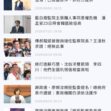
澄清：已檢還原件、非府方提供
2026/08/06 18:21
藍白廢監院主張釀人事同意權危機 潘
孟安23日拜會韓國瑜協商
2026/07/22 19:08
傳郝龍斌被徵詢接任監察院長？王淺秋
求證：絕無此事
2026/06/18 09:06
綠打造蘇巧慧、沈伯洋雙箭頭 李四
川：他們全國仇恨值相當高啦
2026/06/16 21:43
謝政達、廖婉汝婉拒監委提名！總統府
表示遺憾：憲政機關仍須依法運作
2026/06/16 20:14
廖婉汝跟進謝政達「婉拒監察委員提