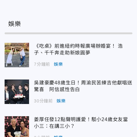
娛樂
《吃桌》前進紐約時報廣場辦婚宴！ 浩
子、千千奔走助新娘圓夢
7分鐘前
娛樂
吳建豪慶48歲生日！周渝民苦練吉他獻唱送
驚喜 阿信感性告白
30分鐘前
娛樂
姜厚任發12點聲明護愛！駁小24歲女友當
小三：在講三小？