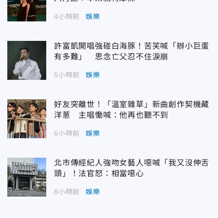
4小時前
娛樂
許富凱開唱強碰白海豚！苦笑喊「辦小巨蛋
有多難」 思念亡父忍不住淚崩
5小時前
娛樂
好友突離世！「溫室雜草」新曲創作契機藏
洋蔥 主唱慟喊：他再也聽不到
6小時前
娛樂
北市傳經紀人強吻女藝人噁喊「我又沒伸舌
頭」！法官怒：相當噁心
8小時前
娛樂