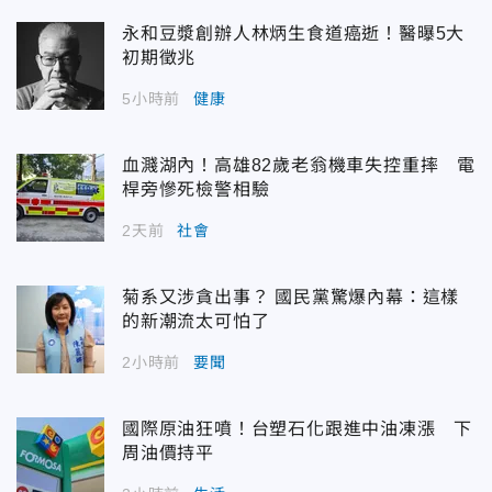
永和豆漿創辦人林炳生食道癌逝！醫曝5大
初期徵兆
5小時前
健康
血濺湖內！高雄82歲老翁機車失控重摔 電
桿旁慘死檢警相驗
2天前
社會
菊系又涉貪出事？ 國民黨驚爆內幕：這樣
的新潮流太可怕了
2小時前
要聞
國際原油狂噴！台塑石化跟進中油凍漲 下
周油價持平