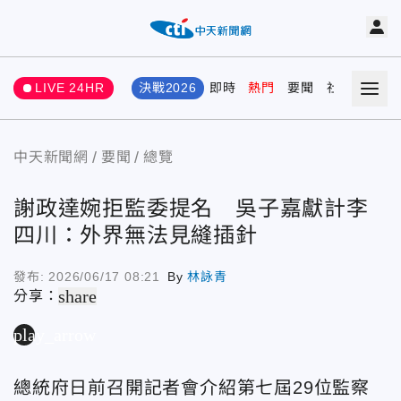
LIVE 24HR
決戰2026
即時
熱門
要聞
社會
娛樂
中天新聞網
要聞
總覽
謝政達婉拒監委提名 吳子嘉獻計李
四川：外界無法見縫插針
發布:
2026/06/17 08:21
By
林詠青
share
分享：
play_arrow
總統府日前召開記者會介紹第七屆29位監察