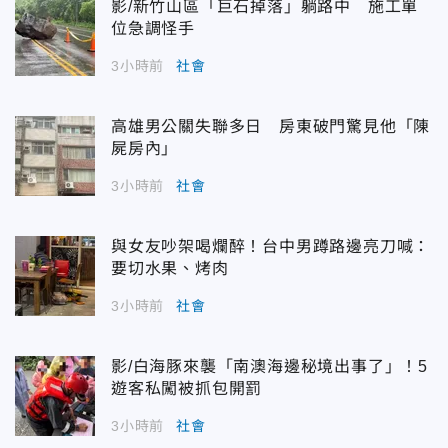
影/新竹山區「巨石掉落」躺路中 施工單
位急調怪手
3小時前
社會
高雄男公關失聯多日 房東破門驚見他「陳
屍房內」
3小時前
社會
與女友吵架喝爛醉！台中男蹲路邊亮刀喊：
要切水果、烤肉
3小時前
社會
影/白海豚來襲「南澳海邊秘境出事了」！5
遊客私闖被抓包開罰
3小時前
社會