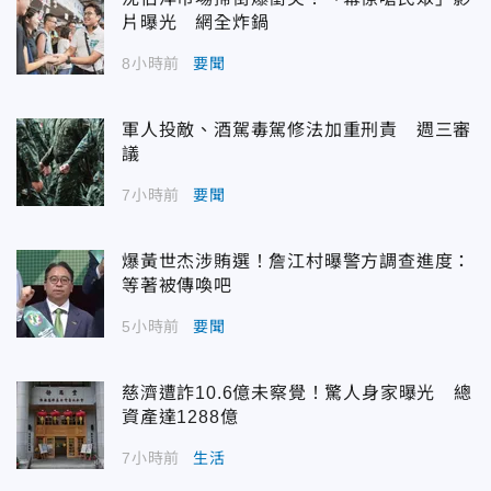
片曝光 網全炸鍋
8小時前
要聞
軍人投敵、酒駕毒駕修法加重刑責 週三審
議
7小時前
要聞
爆黃世杰涉賄選！詹江村曝警方調查進度：
等著被傳喚吧
5小時前
要聞
慈濟遭詐10.6億未察覺！驚人身家曝光 總
資產達1288億
7小時前
生活