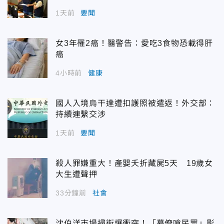
1天前
要聞
女3年罹2癌！醫警告：愛吃3食物恐載得肝
癌
4小時前
健康
國人入境烏干達遭扣護照被遣返！外交部：
持續連繫交涉
1天前
要聞
殺人罪嫌重大！產嬰夭折藏屍5天 19歲女
大生遭聲押
33分鐘前
社會
沈伯洋市場掃街爆衝突！「幕僚嗆民眾」影