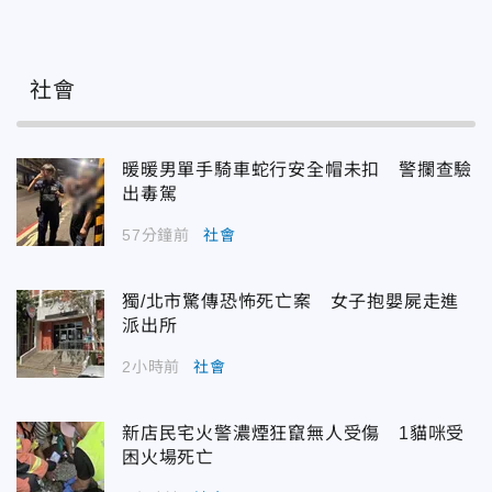
社會
暖暖男單手騎車蛇行安全帽未扣 警攔查驗
出毒駕
57分鐘前
社會
獨/北市驚傳恐怖死亡案 女子抱嬰屍走進
派出所
2小時前
社會
新店民宅火警濃煙狂竄無人受傷 1貓咪受
困火場死亡