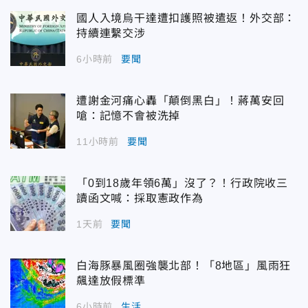
國人入境烏干達遭扣護照被遣返！外交部：
持續連繫交涉
6小時前
要聞
遭謝金河痛心轟「顛倒黑白」！蔣萬安回
嗆：記憶不會被洗掉
11小時前
要聞
「0到18歲年領6萬」沒了？！行政院收三
讀函文喊：採取憲政作為
1天前
要聞
白海豚暴風圈強襲北部！「8地區」風雨狂
飆達放假標準
6小時前
生活