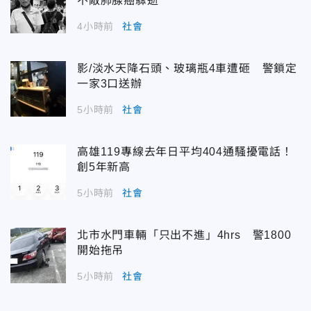
不敵肺腺癌驟逝
4小時前
社會
影/淡水天降石頭、玻璃瓶4車遭砸 警鎖定
一家3口送辦
5小時前
社會
高雄119專線去年日平均404通騷擾電話！
創5年新高
5小時前
社會
北市水門車輛「只出不進」4hrs 警1800
開始拖吊
5小時前
社會