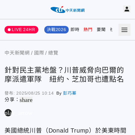
LIVE 24HR
決戰2026
即時
熱門
要聞
社會
娛樂
中天新聞網
國際
總覽
針對民主黨地盤？川普威脅向巴爾的
摩派遣軍隊 紐約、芝加哥也遭點名
發布:
2025/08/25 10:14
By
彭巧蓁
share
分享：
play_arrow
美國總統川普（Donald Trump）於美東時間