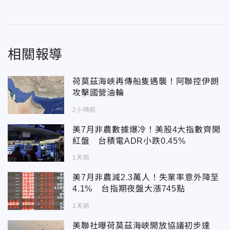
相關報導
荷莫茲海峽再傳船隻遇襲！阿聯控伊朗
攻擊國營油輪
2小時前
美7月非農數據爆冷！美股4大指數齊開
紅盤 台積電ADR小跌0.45%
1天前
美7月非農減2.3萬人！失業率意外降至
4.1% 台指期夜盤大漲745點
1天前
美聯社曝荷莫茲海峽開放協議初步達