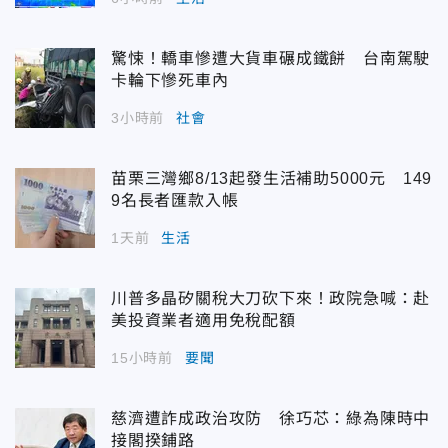
驚悚！轎車慘遭大貨車碾成鐵餅 台南駕駛
卡輪下慘死車內
3小時前
社會
苗栗三灣鄉8/13起發生活補助5000元 149
9名長者匯款入帳
1天前
生活
川普多晶矽關稅大刀砍下來！政院急喊：赴
美投資業者適用免稅配額
15小時前
要聞
慈濟遭詐成政治攻防 徐巧芯：綠為陳時中
接閣揆鋪路