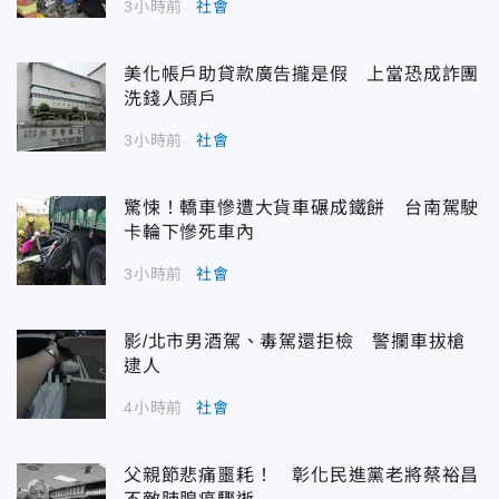
3小時前
社會
美化帳戶助貸款廣告攏是假 上當恐成詐團
洗錢人頭戶
3小時前
社會
驚悚！轎車慘遭大貨車碾成鐵餅 台南駕駛
卡輪下慘死車內
3小時前
社會
影/北市男酒駕、毒駕還拒檢 警攔車拔槍
逮人
4小時前
社會
父親節悲痛噩耗！ 彰化民進黨老將蔡裕昌