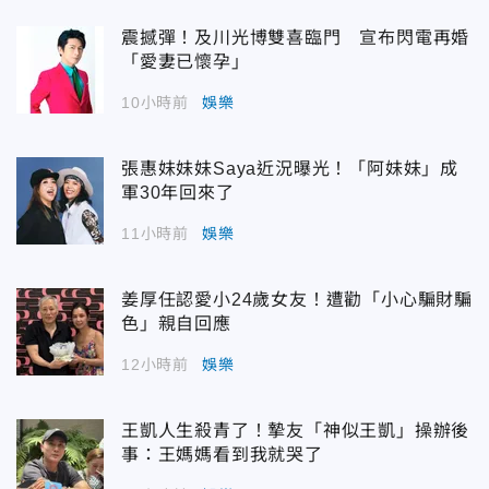
震撼彈！及川光博雙喜臨門 宣布閃電再婚
「愛妻已懷孕」
10小時前
娛樂
張惠妹妹妹Saya近況曝光！「阿妹妹」成
軍30年回來了
11小時前
娛樂
姜厚任認愛小24歲女友！遭勸「小心騙財騙
色」親自回應
12小時前
娛樂
王凱人生殺青了！摯友「神似王凱」操辦後
事：王媽媽看到我就哭了