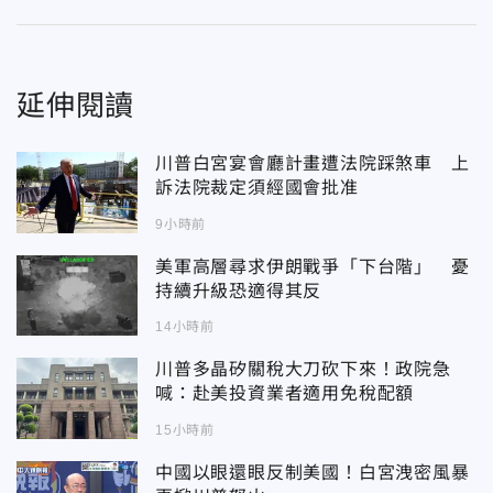
延伸閱讀
川普白宮宴會廳計畫遭法院踩煞車 上
訴法院裁定須經國會批准
9小時前
美軍高層尋求伊朗戰爭「下台階」 憂
持續升級恐適得其反
14小時前
川普多晶矽關稅大刀砍下來！政院急
喊：赴美投資業者適用免稅配額
15小時前
中國以眼還眼反制美國！白宮洩密風暴