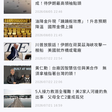
成！待伊朗最高領袖點頭
2026/08/05 22:46
油降金升現「蹺蹺板效應」！升息預期
降溫 國際金價上揚
2026/08/03 21:45
川普放狠話！伊朗在荷莫茲海峽攻擊一
艘船 美國就炸橋或電廠
2026/07/22 22:54
黃仁勳：台廠因智慧信任與美合作 無
須拿槍指著台灣的頭！
2026/07/22 22:06
5人接力救溺全罹難！美2家人河邊釣魚
出事 父母全亡2童成孤兒
2026/07/21 16:59