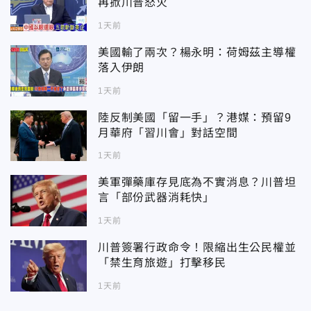
再掀川普怒火
1天前
美國輸了兩次？楊永明：荷姆茲主導權
落入伊朗
1天前
陸反制美國「留一手」？港媒：預留9
月華府「習川會」對話空間
1天前
美軍彈藥庫存見底為不實消息？川普坦
言「部份武器消耗快」
1天前
川普簽署行政命令！限縮出生公民權並
「禁生育旅遊」打擊移民
1天前