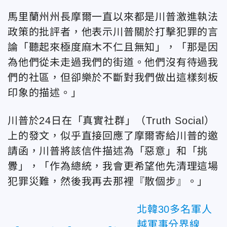
馬里蘭州州長摩爾一直以來都是川普激進執法
政策的批評者，他表示川普關於打擊犯罪的言
論「聽起來極度麻木不仁且無知」，「那是因
為他們從未走過我們的街道。他們沒有待過我
們的社區，但卻樂於不斷對我們做出這樣刻板
印象的描述。」
川普於24日在「真實社群」（Truth Social）
上的發文，似乎直接回應了摩爾寄給川普的邀
請函，川普將該信件描述為「惡意」和「挑
釁」，「作為總統，我會更希望他先清理這場
犯罪災難，然後我再去那裡『散個步』。」
北韓30多名軍人
越軍事分界線