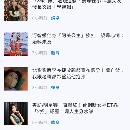
「3碩1博」遭疑造假！姜厚任小24歲女友
發長文談「學邏輯」
6小時前
娛樂
河智媛化身「阿美公主」挨批 親曝心情：
始料未及
7小時前
體育
北影影后李亦捷父親節宣布懷孕！憶亡父：
我跟老哥都希望給他抱孫
8小時前
娛樂
專訪/明星賽一舞爆紅！台鋼新女神ET靠
「2招」紓壓 曝人生分水嶺
8小時前
體育