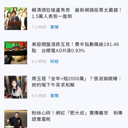
賴清德狂嗆盧秀燕 最新網路投票太震撼！
1.5萬人表態一面倒
7小時前
要聞
美股開盤漲跌互見！費半指數飆逾191.46
點 台積電ADR漲0.93%
6小時前
財經
周玉蔻「坐牢+賠2000萬」？張淑娟親曝：
她約喝下午茶求和解
6小時前
要聞
粉絲心碎！網紅「肥大叔」驚傳離世 粉專
證實噩耗