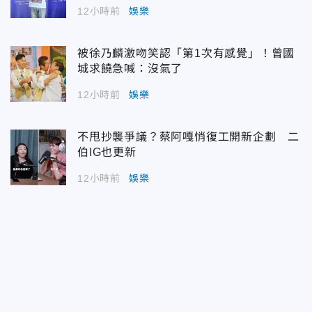
12小時前
娛樂
被徐乃麟激吻笑認「第1次有感覺」！曾國
城求饒急喊：沒氣了
12小時前
娛樂
不甩抄襲爭議？蔡阿嘎悄復工開新企劃 二
伯IG也更新
12小時前
娛樂