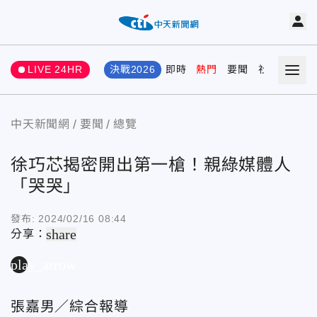
LIVE 24HR
決戰2026
即時
熱門
要聞
社會
娛樂
中天新聞網
要聞
總覽
徐巧芯揭密開出第一槍！親綠媒體人
「哭哭」
發布:
2024/02/16 08:44
share
分享：
play_arrow
張嘉男／綜合報導