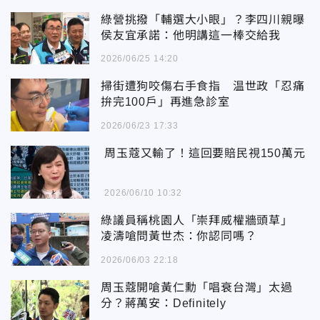
綠營挑撥「輔選大小眼」？李四川親曝
侯友宜承諾：他明講這一棒交給我
2026/06/25 14:20
掃街遭狗咬傷右手食指 温世政「忍痛
拚完100戶」再進急診室
2026/06/23 17:33
周玉蔻又輸了！這回要賠民視150萬元
2026/06/10 10:32
綠議員稱桃園人「崇拜威權牆頭草」
凌濤嗆問黃世杰：你認同嗎？
2026/06/03 22:18
周玉蔻開嗆黃仁勳「唱衰台灣」太過
分？蔣萬安：Definitely