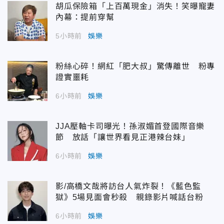
胡瓜保險箱「上百萬現金」消失！笑曝寵妻
內幕：提前穿幫
5小時前
娛樂
粉絲心碎！網紅「肥大叔」驚傳離世 粉專
證實噩耗
6小時前
娛樂
JJA壓軸卡司曝光！孫淑媚首登國際音樂
節 放話「讓世界看見正港辣台妹」
6小時前
娛樂
影/高橋文哉將訪台人氣炸裂！《藍色監
獄》5場見面會秒殺 親錄影片喊話台粉
6小時前
娛樂