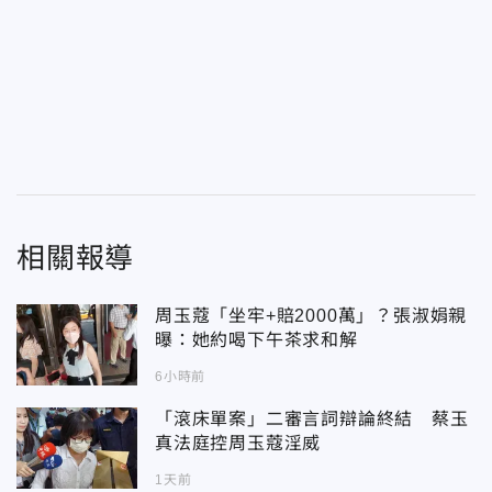
相關報導
周玉蔻「坐牢+賠2000萬」？張淑娟親
曝：她約喝下午茶求和解
6小時前
「滾床單案」二審言詞辯論終結 蔡玉
真法庭控周玉蔻淫威
1天前