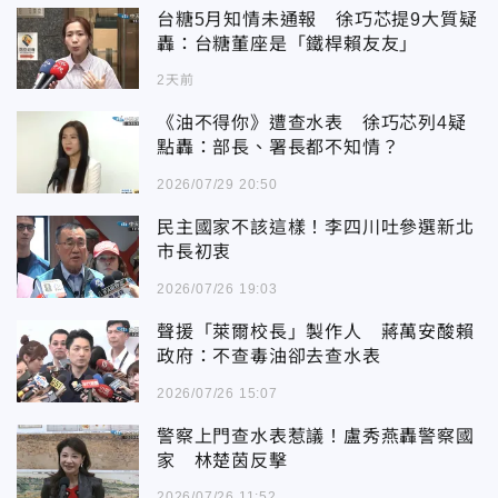
台糖5月知情未通報 徐巧芯提9大質疑
轟：台糖董座是「鐵桿賴友友」
2天前
《油不得你》遭查水表 徐巧芯列4疑
點轟：部長、署長都不知情？
2026/07/29 20:50
民主國家不該這樣！李四川吐參選新北
市長初衷
2026/07/26 19:03
聲援「萊爾校長」製作人 蔣萬安酸賴
政府：不查毒油卻去查水表
2026/07/26 15:07
警察上門查水表惹議！盧秀燕轟警察國
家 林楚茵反擊
2026/07/26 11:52