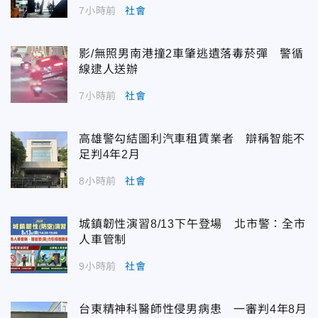
7小時前
社會
影/無照男南港撞2車肇逃遺落毒菸彈 警循
線逮人送辦
7小時前
社會
高雄警勾結圖利汽車租賃業者 辯稱智能不
足判4年2月
8小時前
社會
城鎮韌性演習8/13下午登場 北市警：全市
人車管制
9小時前
社會
台東精神科醫師性侵男病患 一審判4年8月