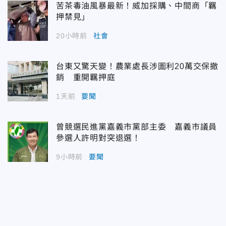
苦茶毒油風暴最新！威加採購、中間商「羈
押禁見」
20小時前
社會
台東又驚天變！農業處長涉圖利20萬交保撤
銷 重開羈押庭
1天前
要聞
曾競選民進黨嘉義市黨部主委 嘉義市議員
參選人許明對突退選！
9小時前
要聞