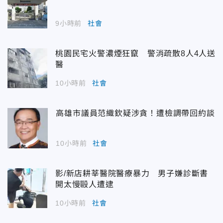
9小時前
社會
桃園民宅火警濃煙狂竄 警消疏散8人4人送
醫
10小時前
社會
高雄市議員范織欽疑涉貪！遭檢調帶回約談
10小時前
社會
影/新店耕莘醫院醫療暴力 男子嫌診斷書
開太慢毆人遭逮
10小時前
社會