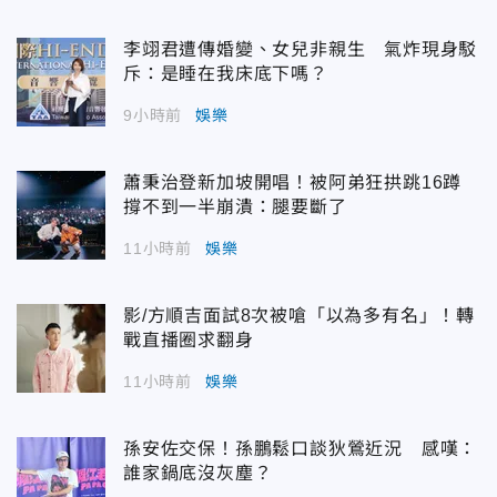
李翊君遭傳婚變、女兒非親生 氣炸現身駁
斥：是睡在我床底下嗎？
9小時前
娛樂
蕭秉治登新加坡開唱！被阿弟狂拱跳16蹲
撐不到一半崩潰：腿要斷了
11小時前
娛樂
影/方順吉面試8次被嗆「以為多有名」！轉
戰直播圈求翻身
11小時前
娛樂
孫安佐交保！孫鵬鬆口談狄鶯近況 感嘆：
誰家鍋底沒灰塵？