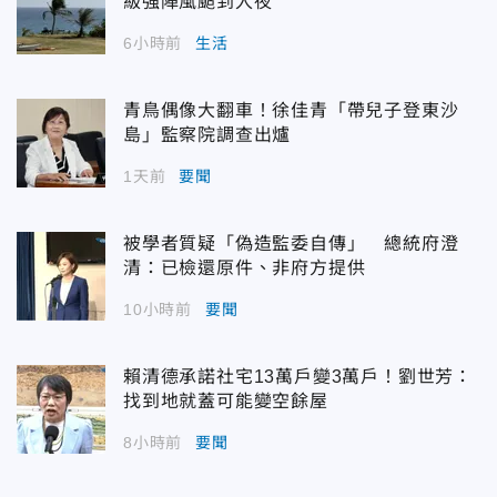
級強陣風颳到入夜
6小時前
生活
青鳥偶像大翻車！徐佳青「帶兒子登東沙
島」監察院調查出爐
1天前
要聞
被學者質疑「偽造監委自傳」 總統府澄
清：已檢還原件、非府方提供
10小時前
要聞
賴清德承諾社宅13萬戶變3萬戶！劉世芳：
找到地就蓋可能變空餘屋
8小時前
要聞