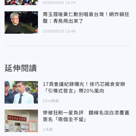
2026/05/29 14:24
周玉蔻嗆黃仁勳別唱衰台灣！網炸鍋狂
酸：青鳥飛出來了
2026/05/29 13:46
延伸閱讀
17頁會議紀錄曝光！徐巧芯揭食安辦
「引導式發言」帶20%風向
19小時前
慘被狂刷一星負評 麵線名店白漆覆蓋
簽名「兩個全不留」
1天前