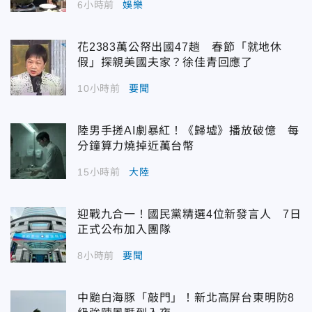
6小時前
娛樂
花2383萬公帑出國47趟 春節「就地休
假」探親美國夫家？徐佳青回應了
10小時前
要聞
陸男手搓AI劇暴紅！《歸墟》播放破億 每
分鐘算力燒掉近萬台幣
15小時前
大陸
迎戰九合一！國民黨精選4位新發言人 7日
正式公布加入團隊
8小時前
要聞
中颱白海豚「敲門」！新北高屏台東明防8