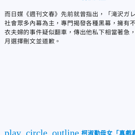
而日媒《週刊文春》先前就曾指出，「滝沢ガレソ
社會眾多內幕為主，專門揭發各種黑幕，擁有
衣夫婦的事件疑似翻車，傳出他私下相當著急，
月選擇刪文並道歉。
play_circle_outline
柯淑勤母女「真戲