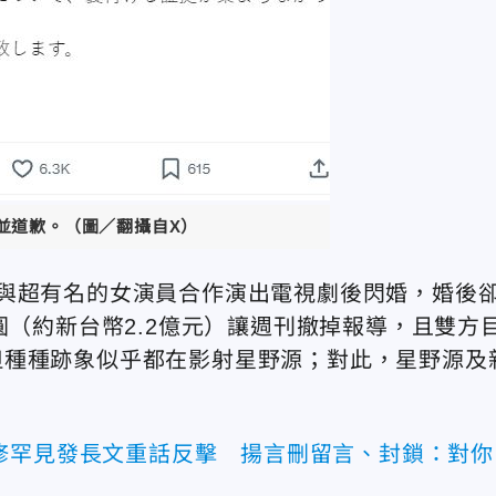
並道歉。（圖／翻攝自X）
與超有名的女演員合作演出電視劇後閃婚，婚後
圓（約新台幣2.2億元）讓週刊撤掉報導，且雙方
但種種跡象似乎都在影射星野源；對此，星野源及
修罕見發長文重話反擊 揚言刪留言、封鎖：對你