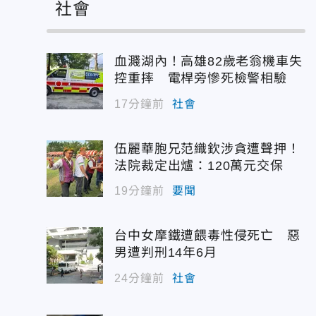
社會
血濺湖內！高雄82歲老翁機車失
控重摔 電桿旁慘死檢警相驗
17分鐘前
社會
伍麗華胞兄范織欽涉貪遭聲押！
法院裁定出爐：120萬元交保
19分鐘前
要聞
台中女摩鐵遭餵毒性侵死亡 惡
男遭判刑14年6月
24分鐘前
社會