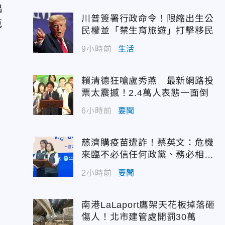
出
川普簽署行政命令！限縮出生公
蒐
民權並「禁生育旅遊」打擊移民
9小時前
生活
賴清德狂嗆盧秀燕 最新網路投
票太震撼！2.4萬人表態一面倒
6小時前
要聞
慈濟購疫苗遭詐！蔡英文：危機
來臨不必信任何政黨、務必相信
專業
2小時前
要聞
南港LaLaport鷹架天花板掉落砸
傷人！北市建管處開罰30萬