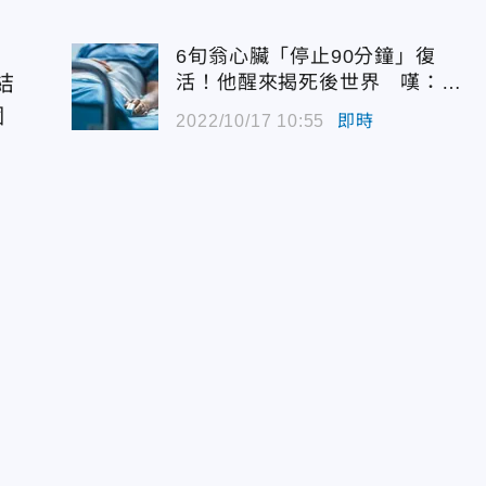
本
6旬翁心臟「停止90分鐘」復
結
活！他醒來揭死後世界 嘆：很
恐怖…
個
2022/10/17 10:55
即時