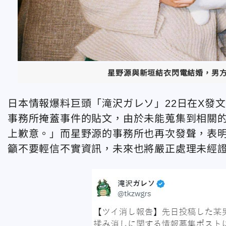
星野源與新垣結衣閃電結婚，男
日本情報爆料巨頭「滝沢ガレソ」22日在X發
事務所掩蓋事件的貼文，由於未能蒐集到相關
上歉意。」而星野源的事務所也再次發聲，表
籲不要輕信不實資訊，未來也將嚴正處理未經