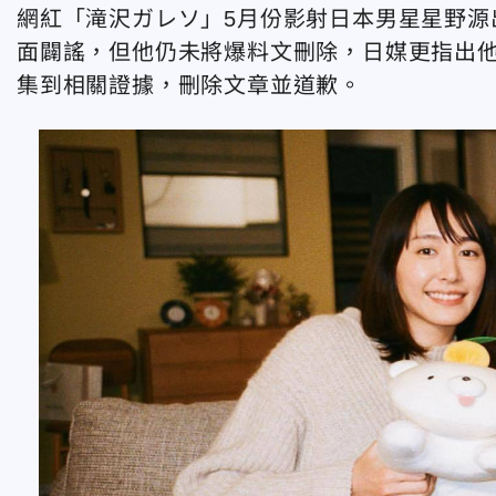
網紅「滝沢ガレソ」5月份影射日本男星星野源
面闢謠，但他仍未將爆料文刪除，日媒更指出他
集到相關證據，刪除文章並道歉。