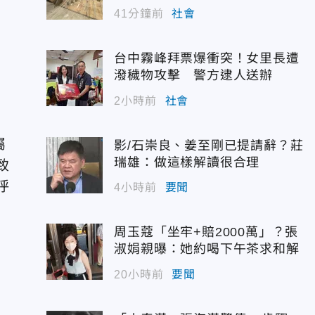
41分鐘前
社會
台中霧峰拜票爆衝突！女里長遭
潑穢物攻擊 警方逮人送辦
2小時前
社會
屬
影/石崇良、姜至剛已提請辭？莊
瑞雄：做這樣解讀很合理
致
呼
4小時前
要聞
周玉蔻「坐牢+賠2000萬」？張
淑娟親曝：她約喝下午茶求和解
20小時前
要聞