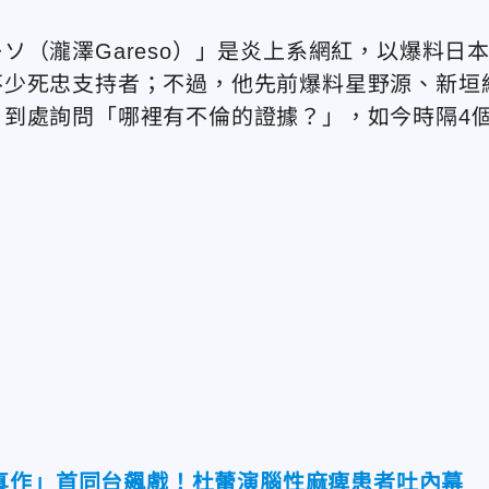
（瀧澤Gareso）」是炎上系網紅，以爆料日
不少死忠支持者；不過，他先前爆料星野源、新垣
到處詢問「哪裡有不倫的證據？」，如今時隔4
真作」首同台飆戲！杜蕾演腦性麻痺患者吐內幕