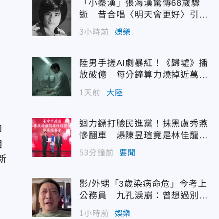
「小秦漢」張海漢驚傳68歲驟
逝 昔合唱〈明天會更好〉引追
憶
3小時前
娛樂
陸男手搓AI劇暴紅！《歸墟》播
放破億 每分鐘算力燒掉近萬台
幣
1天前
大陸
迴力鏢打臉民進黨！抹黑盧秀燕
卻
慘翻車 爆陳昱瑄竟是林佳龍聘
目
用
53分鐘前
要聞
新
影/外甥「3歲染病命危」今考上
公務員 九孔淚崩：曾想過別救
他
1小時前
娛樂