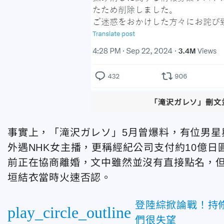
「滝沢ガレソ」刪文
事實上，「滝沢ガレソ」5月曾爆料，有位男星
外遇NHK女主播，更稱經紀公司支付約10億日
前正在協商離婚，文中雖然並沒有直接點名，
垣結衣當時火速否認。
登陸綜掀論戰！持
play_circle_outline
們很失望