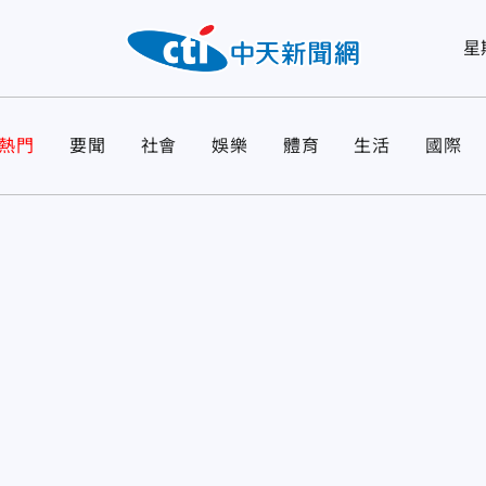
星
熱門
要聞
社會
娛樂
體育
生活
國際