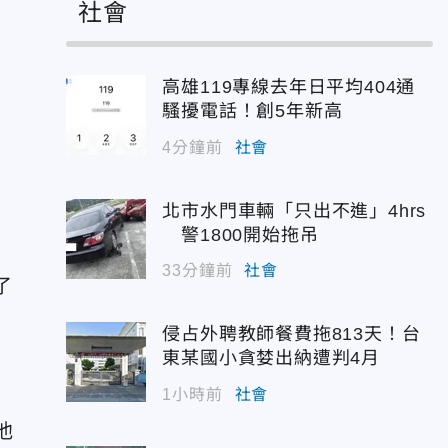
社會
高雄119專線去年日平均404通
騷擾電話！創5年新高
4分鐘前
社會
北市水門車輛「只出不進」4hrs
警1800開始拖吊
33分鐘前
社會
了
侵占外聘教師餐費拖813天！台
東某國小貪婪出納遭判4月
1小時前
社會
他