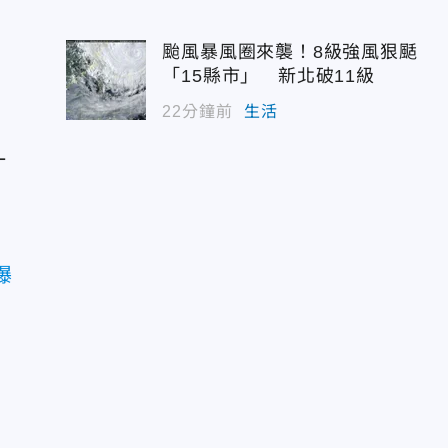
颱風暴風圈來襲！8級強風狠颳
「15縣市」 新北破11級
22分鐘前
生活
怎
一
，
曝