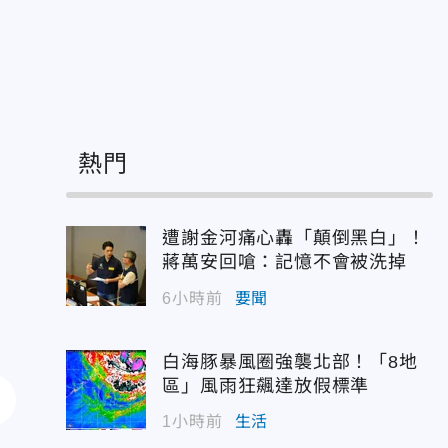
7
熱門
遭謝金河痛心轟「顛倒黑白」！
蔣萬安回嗆：記憶不會被洗掉
6小時前
要聞
白海豚暴風圈強襲北部！「8地
區」風雨狂飆達放假標準
1小時前
生活