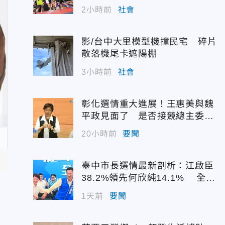
2小時前
社會
影/台中大里模型機撞民宅 碎片
散落機尾卡遮陽棚
3小時前
社會
彰化選情重大進展！王惠美與魏
平政見面了 是否接競總主委態
度曝光
20小時前
要聞
臺中市長選情最新剖析：江啟臣
38.2%領先何欣純14.1% 全世
代支持度全面居首
1天前
要聞