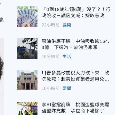
分
「0到18歲年領6萬」沒了？！行
歲
政院收三讀函文喊：採取憲政作
高
為
22小時前
要聞
原油供應不穩！中油吸收逾164.
3億 下週汽、柴油仍凍漲
46分鐘前
生活
川普多晶矽關稅大刀砍下來！政
院急喊：赴美投資業者適用免稅
配額
10小時前
要聞
拿AI當擋箭牌！桃園盃籃球賽爆
幽靈隊充數 承包商下場慘了