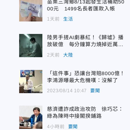
苗栗三灣鄉8/13起發生活補助50
00元 1499名長者匯款入帳
1天前
生活
陸男手搓AI劇暴紅！《歸墟》播
放破億 每分鐘算力燒掉近萬台
幣
2天前
大陸
「這件事」恐讓台灣賠8000億！
李鴻源曝最大危機嘆：沒解了
2023/08/14 10:47
要聞
慈濟遭詐成政治攻防 徐巧芯：
綠為陳時中接閣揆鋪路
4小時前
要聞