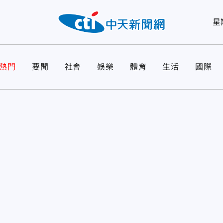
星
熱門
要聞
社會
娛樂
體育
生活
國際