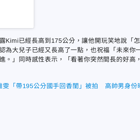
Kimi已經長高到175公分，讓他開玩笑地說「
他認為大兒子已經又長高了一點，也祝福「未來你
前進。」同時感性表示，「看著你突然間長的好高
雅雯「帶195公分國手回香閨」被拍 高帥男身份