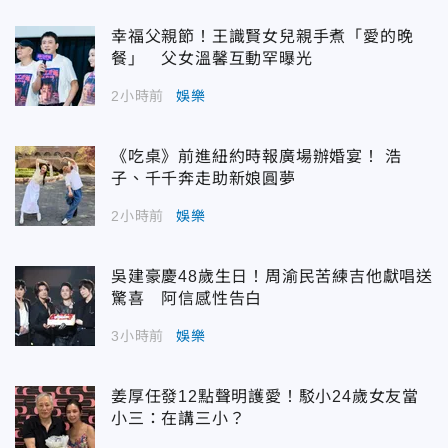
幸福父親節！王識賢女兒親手煮「愛的晚
餐」 父女溫馨互動罕曝光
2小時前
娛樂
《吃桌》前進紐約時報廣場辦婚宴！ 浩
子、千千奔走助新娘圓夢
2小時前
娛樂
吳建豪慶48歲生日！周渝民苦練吉他獻唱送
驚喜 阿信感性告白
3小時前
娛樂
姜厚任發12點聲明護愛！駁小24歲女友當
小三：在講三小？