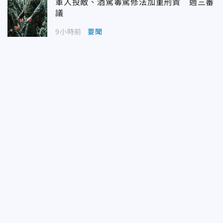
軍人投敵、酒駕毒駕修法加重刑責 週三審
議
9小時前
要聞