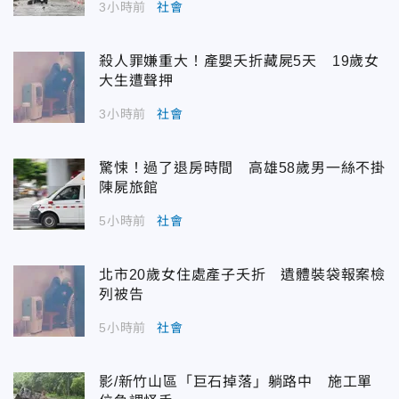
3小時前
社會
殺人罪嫌重大！產嬰夭折藏屍5天 19歲女
大生遭聲押
3小時前
社會
驚悚！過了退房時間 高雄58歲男一絲不掛
陳屍旅館
5小時前
社會
北市20歲女住處產子夭折 遺體裝袋報案檢
列被告
5小時前
社會
影/新竹山區「巨石掉落」躺路中 施工單