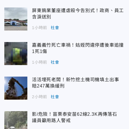
屏東鎢業董座遭虐殺今告別式！政商、員工
含淚送別
1小時前
社會
嘉義義竹死亡車禍！姑姪閃違停遭後車追撞
1死1傷
1小時前
社會
活活埋死老闆！新竹挖土機司機填土出事
賠247萬換緩刑
2小時前
社會
影/危險！苗栗泰安苗62線2.3K再傳落石
議員籲用路人警戒