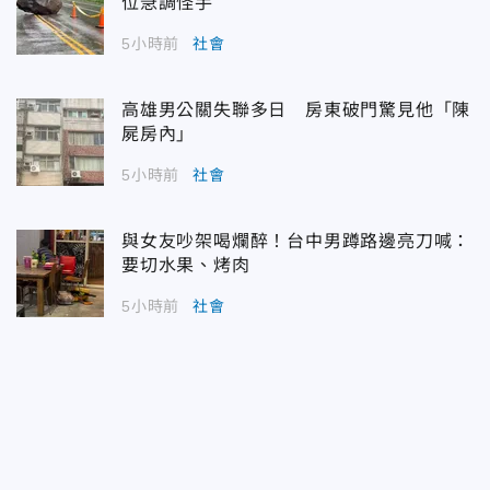
位急調怪手
5小時前
社會
高雄男公關失聯多日 房東破門驚見他「陳
屍房內」
5小時前
社會
與女友吵架喝爛醉！台中男蹲路邊亮刀喊：
要切水果、烤肉
5小時前
社會