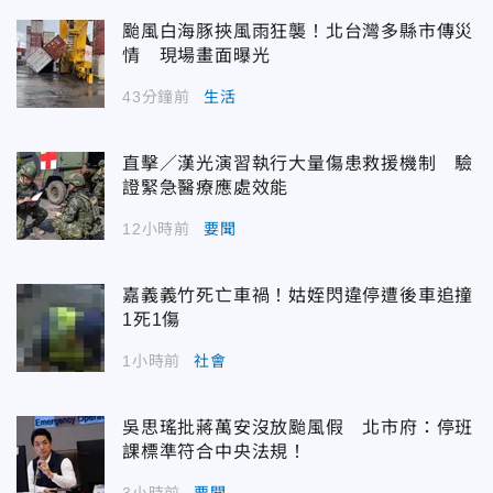
颱風白海豚挾風雨狂襲！北台灣多縣市傳災
情 現場畫面曝光
43分鐘前
生活
直擊／漢光演習執行大量傷患救援機制 驗
證緊急醫療應處效能
12小時前
要聞
嘉義義竹死亡車禍！姑姪閃違停遭後車追撞
1死1傷
1小時前
社會
吳思瑤批蔣萬安沒放颱風假 北市府：停班
課標準符合中央法規！
3小時前
要聞