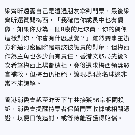
梁齊昕透露自己是透過朋友拿到門票，最後梁
齊昕還質問梅西，「我確信你成長中也有偶
像，如果你身為一個8歲的足球員，你的偶像
這樣對你，你會有什麽感覺？」雖然賽事主辦
方和邁阿密國際是最該被譴責的對象，但梅西
作為主角也多少負有責任，香港文旅局先後3
次希望梅西上場都遭拒，賽後還求梅西領獎發
言補救，但梅西仍拒絕，讓現場4萬名球迷非
常不能諒解。
香港消委會截至昨天下午共接獲56宗相關投
訴，消委會提醒持票者保留門票收據或相關憑
證，以便日後追討，或等待能否獲得賠償。