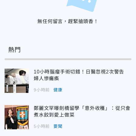
無任何留言，趕緊搶頭香！
熱門
10小時腦瘤手術切錯！日醫忽視2次警告
婦人慘癱瘓
9小時前
健康
鄭麗文罕曝劍橋留學「意外收穫」：從只會
煮水餃到愛上做菜
5小時前
要聞