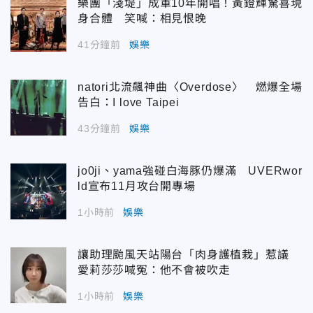
樂團「淺堤」成軍10年開唱！黃鐙輝驚喜現
身合體 笑喊：相見恨晚
41分鐘前
娛樂
natori北流飆神曲〈Overdose〉 燃爆全場
告白：I love Taipei
43分鐘前
娛樂
jo0ji、yama強碰白海豚仍爆滿 UVERwor
ld宣布11月攻台開專場
1小時前
娛樂
讓助理颱風天站陽台「肉身護植栽」惹議
愛莉莎莎喊冤：他不會被吹走
1小時前
娛樂