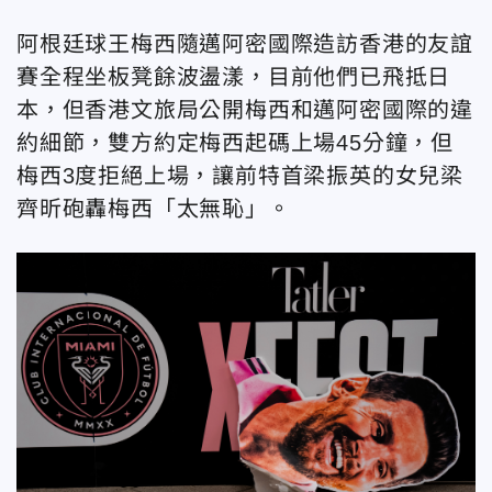
阿根廷球王梅西隨邁阿密國際造訪香港的友誼
賽全程坐板凳餘波盪漾，目前他們已飛抵日
本，但香港文旅局公開梅西和邁阿密國際的違
約細節，雙方約定梅西起碼上場45分鐘，但
梅西3度拒絕上場，讓前特首梁振英的女兒梁
齊昕砲轟梅西「太無恥」。