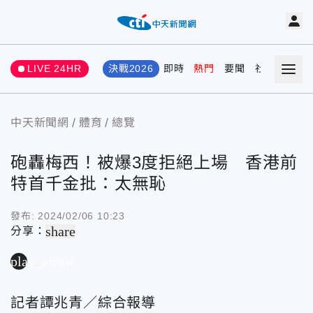
LIVE 24HR
決戰2026
即時
熱門
要聞
社會
娛樂
中天新聞網
體育
總覽
砲轟梅西！被爆3度拒絕上場 香港前
特首千金批：太無恥
發布:
2024/02/06 10:23
share
分享：
play_arrow
記者譚兆青／綜合報導