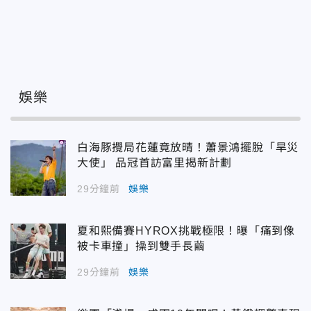
娛樂
白海豚攪局花蓮竟放晴！蕭景鴻擺脫「旱災
大使」 品冠首訪富里揭新計劃
29分鐘前
娛樂
夏和熙備賽HYROX挑戰極限！曝「痛到像
被卡車撞」操到雙手長繭
29分鐘前
娛樂