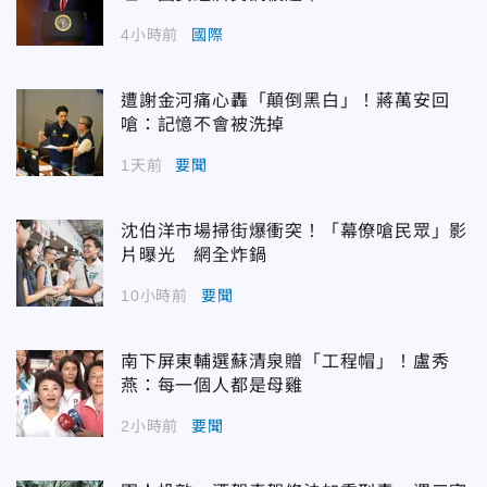
4小時前
國際
遭謝金河痛心轟「顛倒黑白」！蔣萬安回
嗆：記憶不會被洗掉
1天前
要聞
沈伯洋市場掃街爆衝突！「幕僚嗆民眾」影
片曝光 網全炸鍋
10小時前
要聞
南下屏東輔選蘇清泉贈「工程帽」！盧秀
燕：每一個人都是母雞
2小時前
要聞