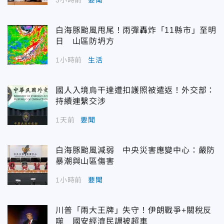
白海豚颱風甩尾！雨彈轟炸「11縣市」至明
日 山區防坍方
1小時前
生活
國人入境烏干達遭扣護照被遣返！外交部：
持續連繫交涉
1天前
要聞
白海豚颱風減弱 中央災害應變中心：嚴防
暴潮與山區傷害
1小時前
要聞
川普「兩大王牌」失守！伊朗戰爭+關稅反
噬 國安經濟民調被超車