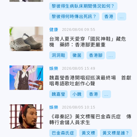
曝
黎彼得生病臥床期間情況如何？
黎彼得何時傳出死訊？
香港
...
健康
2026/08/06 09:55
台灣人夏天愛穿「國民神鞋」藏危
機 藥師：香港腳更嚴重
洞洞鞋
黴菌
香港腳
...
娛樂
2026/08/05 15:49
魏嘉瑩香港開唱迎巡演最終場 首獻
唱粵語歌吐創作心聲
魏嘉瑩
小魏
香港
...
娛樂
2026/08/05 10:15
《尋秦記》黃文標罹巴金森氏症 傳
轉行倉儲人員求生
巴金森氏症
黃文標
黃文標是誰？