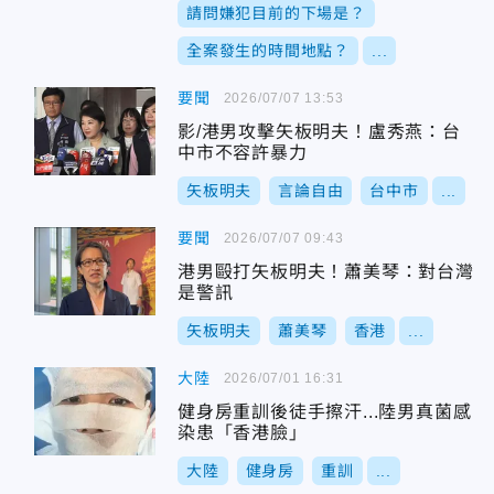
請問嫌犯目前的下場是？
全案發生的時間地點？
...
要聞
2026/07/07 13:53
影/港男攻擊矢板明夫！盧秀燕：台
中市不容許暴力
矢板明夫
言論自由
台中市
...
要聞
2026/07/07 09:43
港男毆打矢板明夫！蕭美琴：對台灣
是警訊
矢板明夫
蕭美琴
香港
...
大陸
2026/07/01 16:31
健身房重訓後徒手擦汗...陸男真菌感
染患「香港臉」
大陸
健身房
重訓
...