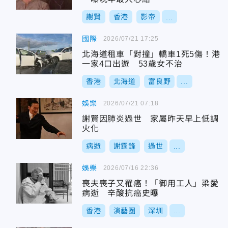
謝賢
香港
影帝
...
國際
2026/07/21 17:25
北海道租車「對撞」轎車1死5傷！港
一家4口出遊 53歲女不治
香港
北海道
富良野
...
娛樂
2026/07/21 07:18
謝賢因肺炎過世 家屬昨天早上低調
火化
病逝
謝霆鋒
過世
...
娛樂
2026/07/16 22:36
喪夫喪子又罹癌！「御用工人」梁愛
病逝 辛酸抗癌史曝
香港
演藝圈
深圳
...