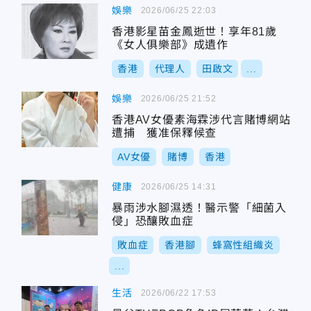
娛樂
2026/06/25 22:03
香港影星苗金鳳逝世！享年81歲
《女人俱樂部》成遺作
香港
代理人
田啟文
...
娛樂
2026/06/25 21:52
香港AV女優素海霖涉代言賭博網站
遭捕 獲准保釋候查
AV女優
賭博
香港
健康
2026/06/25 14:31
暴雨涉水腳濕透！醫示警「細菌入
侵」恐釀敗血症
敗血症
香港腳
蜂窩性組織炎
...
生活
2026/06/22 17:53