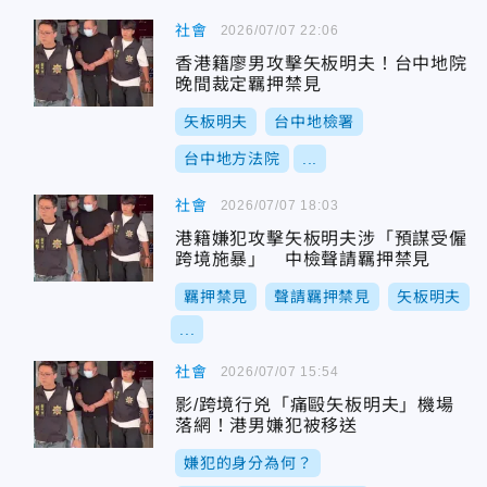
社會
2026/07/07 22:06
香港籍廖男攻擊矢板明夫！台中地院
晚間裁定羈押禁見
矢板明夫
台中地檢署
台中地方法院
...
社會
2026/07/07 18:03
港籍嫌犯攻擊矢板明夫涉「預謀受僱
跨境施暴」 中檢聲請羈押禁見
羈押禁見
聲請羈押禁見
矢板明夫
...
社會
2026/07/07 15:54
影/跨境行兇「痛毆矢板明夫」機場
落網！港男嫌犯被移送
嫌犯的身分為何？