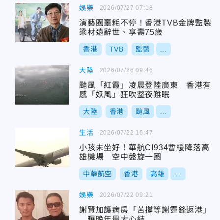
娛樂
2026/07/27 07:18
演藝圈噩耗不停！香港TVB金牌監製
梁材遠辭世、享壽75歲
香港
TVB
監製
...
大陸
2026/07/26 09:46
颱風「紅霞」凌晨登陸廣東 香港有
感「妖風」狂吹整夜難眠
大陸
香港
颱風
...
生活
2026/07/22 16:47
小孩未坐好！華航CI934暫緩降落高
雄機場 空中盤旋一圈
中華航空
香港
高雄
...
娛樂
2026/07/22 09:21
謝賢加護病房「苦撐等謝霆鋒返港」
曝晚年最大心結