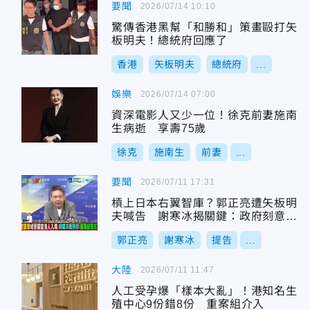
要聞
2026/07/14 10:10
驚傳香港黑幫「和勝和」策畫毆打矢
板明夫！總統府回應了
香港
矢板明夫
總統府
...
娛樂
2026/07/14 07:00
資深電影人又少一位！徐克前妻施南
生病逝 享壽75歲
徐克
施南生
前妻
...
要聞
2026/07/11 17:31
槓上日本右翼智庫？郭正亮遭矢板明
夫喊告 謝寒冰揭關鍵：政府刻意把
事弄大、動機引人深思
郭正亮
謝寒冰
提告
...
大陸
2026/07/11 11:47
人工受孕爆「樣本大亂」！港知名生
殖中心9份錯8份 重案組介入