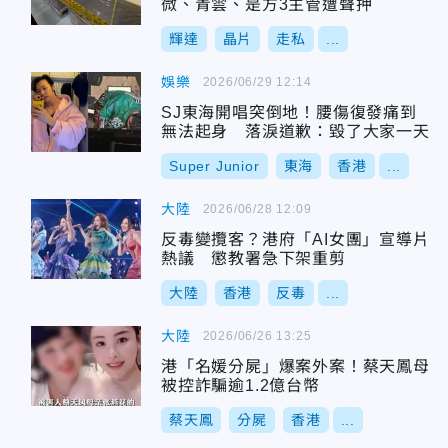
微、青雲、是方3主管遭聲押
輝達
晶片
走私
...
娛樂
2026/06/29 12:14
SJ東海開唱突倒地！腰傷復發痛到
無法起身 落淚道歉：毀了大家一天
Super Junior
東海
香港
...
大陸
2026/06/28 12:09
反毒變攬客？港府「AI女團」宣導片
熱議 懲教署急下架重剪
大陸
香港
反毒
...
大陸
2026/06/26 13:25
港「名媛分屍」爆案外案！蔡天鳳母
被控詐騙逾1.2億台幣
蔡天鳳
分屍
香港
...