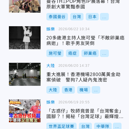
曼谷THΞPOP角色IP展落幕！台灣
原創大軍驚豔泰國
泰國曼谷
台灣
日本
...
娛樂
2026/06/22 10:34
20多歲港主持人施可瑩「不敵卵巢癌
病逝」！歌手男友哭倒
施可瑩
癌症
卵巢癌
...
大陸
2026/06/20 14:37
重大進展！香港機場2800萬黃金劫
案偵破 警拘7人疑內鬼洩密
大陸
香港
機場
...
娛樂
2026/06/19 20:55
「古惑仔」牧師竟曾是「台灣奪金」
國腳？！揭秘「台灣足球」最輝煌的
黃金年代～連拿兩屆亞運金牌
世界盃足球賽
台灣
中華隊
...