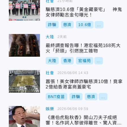
社會
21小時前
騙慈濟10.6億「黃金藏豪宅」 神鬼
女律師勵志金句曝光！
詐騙
慈濟
10.6億
...
大陸
2天前
最終調查報告曝！港宏福苑168死大
火「菸頭」引燃施工雜物
大陸
香港
宏福苑
...
社會
2026/08/06 14:43
囂張！美女律師詐騙慈濟10億！竟拿
2億給香港富商蓋豪宅
BNT疫苗
詐騙
慈濟
...
娛樂
2026/08/06 09:59
《唐伯虎點秋香》開山刀夫子成絕
響！名作詞人黎彼得離世、驚人資歷