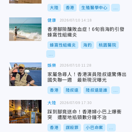
大陸
香港
生殖醫學中心
...
健康
2026/07/10 14:18
香港腳險釀敗血症！6旬翁海釣引發
蜂窩性組織炎
蜂窩性組織炎
海釣
桃園醫院
...
娛樂
2026/07/10 11:28
家屬急尋人！香港演員陸叔遠驚傳出
國失聯一週 最新現況曝光
香港
陸叔遠
陸叔遠是誰
...
大陸
2026/07/09 17:30
踩到腳竟送命！香港婦小巴上爆衝
突 遭壓地掐頸數分鐘不治
香港
謀殺罪
小巴命案
...