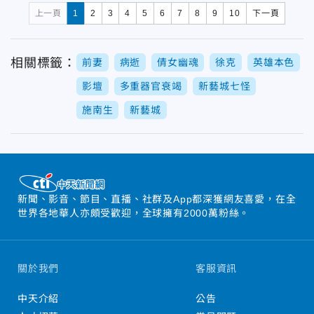
上一頁
1
2
3
4
5
6
7
8
9
10
下一頁
相關標籤：
前妻
病逝
倩女幽魂
徐克
英雄本色
影壇
多重器官衰竭
新藝城七怪
施南生
新藝城
新聞、影音、節目、直播、社群及App都深獲網友喜愛，在全
世界各地華人亦頗受歡迎，全球擁有2000萬粉絲。
關於我們
客服資訊
中天介紹
公告