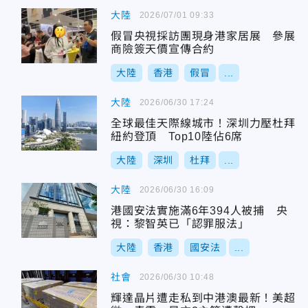
大陸
2026/07/01 09:33
假冒央視採訪團現身港家居展 參展
商險簽天價宣傳合約
大陸
香港
假冒
...
大陸
2026/06/30 17:24
全球最佳天際線城市！深圳力壓杜拜
紐約登頂 Top10陸佔6席
大陸
深圳
杜拜
...
大陸
2026/06/30 16:09
港國安法實施滿6年394人被捕 央
視：黎智英已「認罪服法」
大陸
香港
國安法
...
社會
2026/06/30 10:48
輝達晶片遭走私到中港澳最新！美超