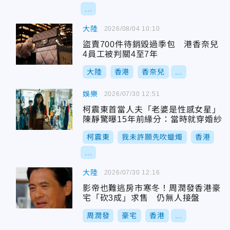
...
大陸
2026/08/04 10:10
盜賣700件待銷毀過季包 港香奈兒
4員工被判關4至7年
大陸
香港
香奈兒
...
娛樂
2026/07/30 12:51
柯震東首當人夫「老婆是性感女星」
陳靜驚曝15年前緣分：當時就穿婚紗
柯震東
我未許願先吹蠟燭
香港
...
大陸
2026/07/30 12:16
影帝也難逃房市寒冬！周潤發香港豪
宅「砍3成」求售 仍無人接盤
周潤發
豪宅
香港
...