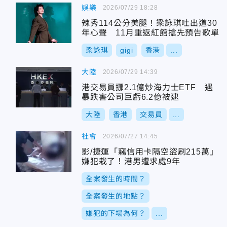
娛樂
2026/07/29 18:28
辣秀114公分美腿！梁詠琪吐出道30
年心聲 11月重返紅館搶先預告歌單
梁詠琪
gigi
香港
...
大陸
2026/07/29 14:39
港交易員挪2.1億炒海力士ETF 遇
暴跌害公司巨虧6.2億被逮
大陸
香港
交易員
...
社會
2026/07/27 14:45
影/捷運「竊信用卡隔空盜刷215萬」
嫌犯栽了！港男遭求處9年
全案發生的時間？
全案發生的地點？
嫌犯的下場為何？
...