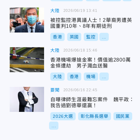
大陸
2026/06/19 13:41
被控監控港異議人士！2華裔男遭英
國重判10年、8年有期徒刑
香港
英國
監控
...
大陸
2026/06/18 15:46
香港機場爆搶金案！價值逾2800萬
金條遭劫 男子濺血送醫
大陸
香港
機場
...
要聞
2026/06/16 22:45
自曝律師生涯最難忘案件 魏平政：
我告過劉德華還贏！
2026大選
彰化縣長選舉
國民黨
...