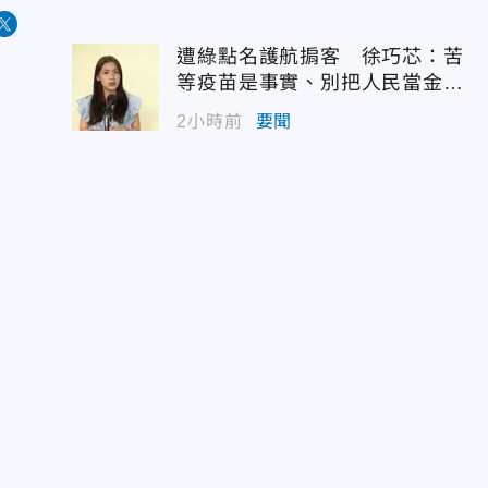
遭綠點名護航掮客 徐巧芯：苦
等疫苗是事實、別把人民當金魚
腦
2小時前
要聞