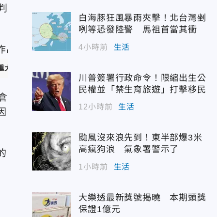
判
白海豚狂風暴雨夾擊！北台灣剉
咧等恐發陸警 馬祖首當其衝
4小時前
生活
重大讓步，也不會倉促達成協議。（圖/美聯社）
川普簽署行政命令！限縮出生公
民權並「禁生育旅遊」打擊移民
倉
12小時前
生活
因
颱風沒來浪先到！東半部爆3米
高瘋狗浪 氣象署警示了
的
1小時前
生活
大樂透最新獎號揭曉 本期頭獎
保證1億元