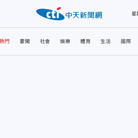
星
熱門
要聞
社會
娛樂
體育
生活
國際