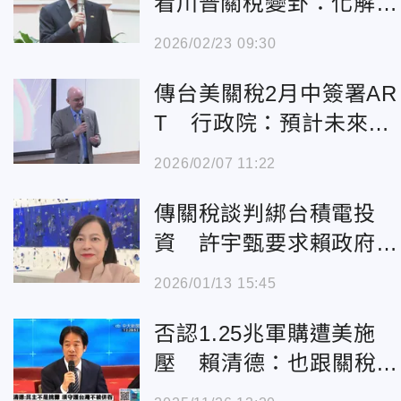
看川普關稅變卦：化解僵
局迎挑戰不懼難
2026/02/23 09:30
傳台美關稅2月中簽署AR
T 行政院：預計未來數
週完成
2026/02/07 11:22
傳關稅談判綁台積電投
資 許宇甄要求賴政府清
楚說明「三件事」
2026/01/13 15:45
否認1.25兆軍購遭美施
壓 賴清德：也跟關稅談
判沒關係