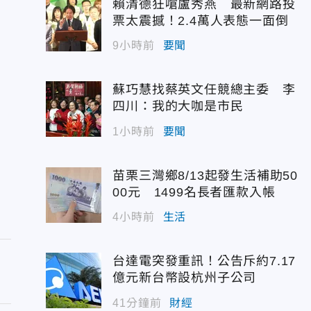
賴清德狂嗆盧秀燕 最新網路投
票太震撼！2.4萬人表態一面倒
9小時前
要聞
蘇巧慧找蔡英文任競總主委 李
四川：我的大咖是市民
1小時前
要聞
苗栗三灣鄉8/13起發生活補助50
00元 1499名長者匯款入帳
4小時前
生活
台達電突發重訊！公告斥約7.17
億元新台幣設杭州子公司
41分鐘前
財經