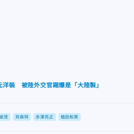
元洋裝 被陸外交官踢爆是「大陸製」
破茂
貝森特
赤澤亮正
植田和男