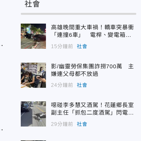
造
社會
過
高雄晚間重大車禍！轎車突暴衝
「連撞6車」 電桿、變電箱全
貿
遭殃
15分鐘前
社會
影/幽靈勞保集團詐撈700萬 主
嫌連父母都不放過
24分鐘前
社會
噁碰李多慧又酒駕！花蓮鄉長室
副主任「抓包二度酒駕」閃電請
兆
辭
29分鐘前
社會
的