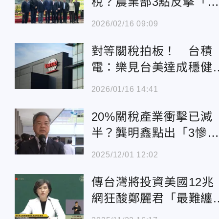
稅？農業部3點反擊「
謠唱衰」：去年就澄清
2026/02/16 09:09
了
對等關稅拍板！ 台積
電：樂見台美達成穩健
易協議
2026/01/16 14:41
20%關稅產業衝擊已減
半？龔明鑫點出「3慘
業」還要努力
2025/12/01 12:02
傳台灣將投資美國12
網狂酸鄭麗君「最難纏
談判高手」