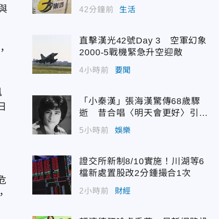
與
42分鐘前
生活
直擊漢光42號Day 3 空軍幻象
，
2000-5戰機緊急升空迎敵
4小時前
要聞
風
「小秦漢」張海漢驚傳68歲驟
日
逝 昔合唱〈明天會更好〉引追
憶
5小時前
娛樂
證交所新制8/10實施！川湖等6
檔新處置股改2分鍾撮合1次
危
2小時前
財經
，