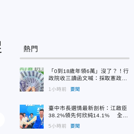
促
熱門
「0到18歲年領6萬」沒了？！行
政院收三讀函文喊：採取憲政作
為
1小時前
要聞
臺中市長選情最新剖析：江啟臣
38.2%領先何欣純14.1% 全世
代支持度全面居首
5小時前
要聞