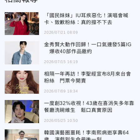
「國民妹妹」IU耳疾惡化！演唱會喊
卡、致歉粉絲：真的撐不下去
2026/07/21 08:09
金秀賢大動作回歸！一口氣連發5篇IG
爆收40部作品邀約
2026/07/15 16:19
相隔一年再訪！李聖經宣布8月來台會
粉絲 門票今開賣
2026/07/09 18:34
一度創32%收視！43歲在喜消失多年靠
餐廳洗碗維生 鬆口真實原因
2026/05/25 10:50
韓國演藝圈噩耗！李南熙病逝享壽64
歲 演戲到生命最後一刻