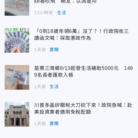
ke被吹飛 網友：以為是AI
13小時前
生活
「0到18歲年領6萬」沒了？！行政院收三
讀函文喊：採取憲政作為
1天前
要聞
苗栗三灣鄉8/13起發生活補助5000元 149
9名長者匯款入帳
1天前
生活
川普多晶矽關稅大刀砍下來！政院急喊：赴
美投資業者適用免稅配額
1天前
要聞