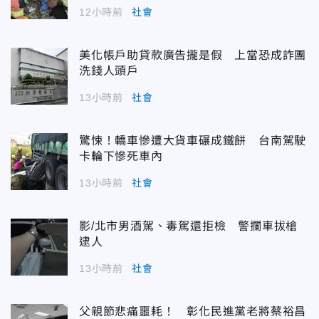
12小時前
社會
美化帳戶助貸款廣告攏是假 上當恐成詐團
洗錢人頭戶
13小時前
社會
驚悚！轎車慘遭大貨車碾成鐵餅 台南駕駛
卡輪下慘死車內
13小時前
社會
影/北市男酒駕、毒駕還拒檢 警攔車拔槍
逮人
13小時前
社會
父親節悲痛噩耗！ 彰化民進黨老將蔡裕昌