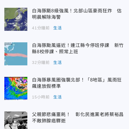
白海豚颳8級強風！北部山區豪雨狂炸 估
明晨解除海警
41分鐘前
生活
白海豚颱風逼近！連江縣今停班停課 新竹
縣8校停課、照常上班
32分鐘前
生活
白海豚暴風圈強襲北部！「8地區」風雨狂
飆達放假標準
15小時前
生活
父親節悲痛噩耗！ 彰化民進黨老將蔡裕昌
不敵肺腺癌驟逝