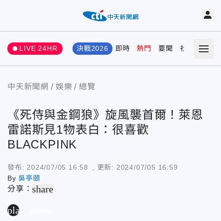
LIVE 24HR
決戰2026
即時
熱門
要聞
社會
娛樂
中天新聞網
娛樂
總覽
《死侍與金鋼狼》旋風襲首爾！萊恩
雷諾斯見1物表白：很喜歡
BLACKPINK
發布:
2024/07/05 16:58
, 更新:
2024/07/05 16:59
By
吳亭頤
share
分享：
play_arrow