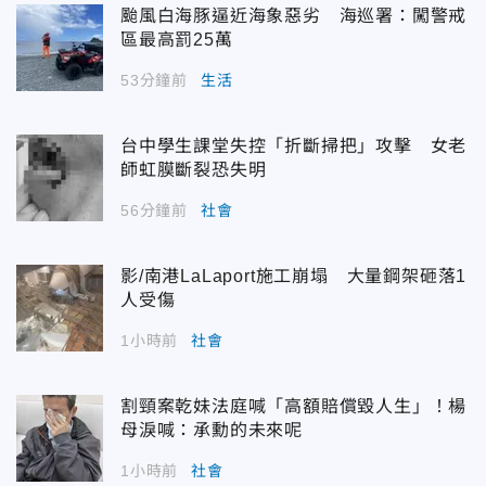
颱風白海豚逼近海象惡劣 海巡署：闖警戒
區最高罰25萬
53分鐘前
生活
台中學生課堂失控「折斷掃把」攻擊 女老
師虹膜斷裂恐失明
56分鐘前
社會
影/南港LaLaport施工崩塌 大量鋼架砸落1
人受傷
1小時前
社會
割頸案乾妹法庭喊「高額賠償毀人生」！楊
母淚喊：承勳的未來呢
1小時前
社會