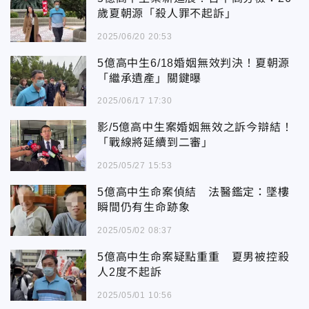
歲夏朝源「殺人罪不起訴」
2025/06/20 20:53
5億高中生6/18婚姻無效判決！夏朝源
「繼承遺產」關鍵曝
2025/06/17 17:30
影/5億高中生案婚姻無效之訴今辯結！
「戰線將延續到二審」
2025/05/27 15:53
5億高中生命案偵結 法醫鑑定：墜樓
瞬間仍有生命跡象
2025/05/02 08:37
5億高中生命案疑點重重 夏男被控殺
人2度不起訴
2025/05/01 10:56