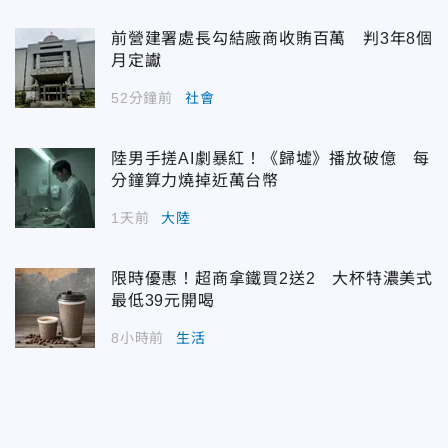
前營建署處長勾結廠商收賄百萬 判3年8個
月定讞
52分鐘前
社會
陸男手搓AI劇暴紅！《歸墟》播放破億 每
分鐘算力燒掉近萬台幣
1天前
大陸
限時優惠！超商拿鐵買2送2 大杯特濃美式
最低39元開喝
8小時前
生活