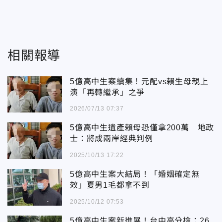
相關報導
5億高中生案續集！元配vs賴生母親上
演「再轉繼承」之爭
2026/07/13 07:37
5億高中生遺產賴母恐僅拿200萬 地政
士：將成兩岸經典判例
2025/10/13 17:22
5億高中生案大結局！「婚姻確定無
效」夏男1毛都拿不到
2025/10/12 07:53
5億高中生案新進展！台中高分檢：26