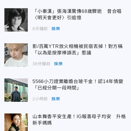
「小秦漢」張海漢驚傳68歲驟逝 昔合唱
〈明天會更好〉引追憶
8分鐘前
娛樂
影/百萬YTR放火相機被民宿丟掉！對方稱
「以為是按摩棒誤丟」惹議
38分鐘前
娛樂
5566小刀證實離婚台玻千金！認14年情變
「已經分開一段時間」
2小時前
娛樂
山本舞香平安生產！IG報喜母子均安 升格
新手媽媽