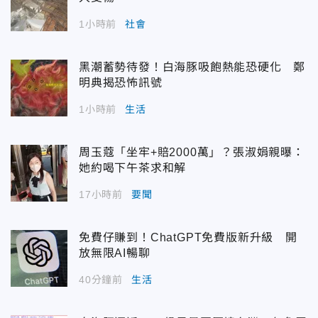
1小時前
社會
黑潮蓄勢待發！白海豚吸飽熱能恐硬化 鄭
明典揭恐怖訊號
1小時前
生活
周玉蔻「坐牢+賠2000萬」？張淑娟親曝：
她約喝下午茶求和解
17小時前
要聞
免費仔賺到！ChatGPT免費版新升級 開
放無限AI暢聊
40分鐘前
生活