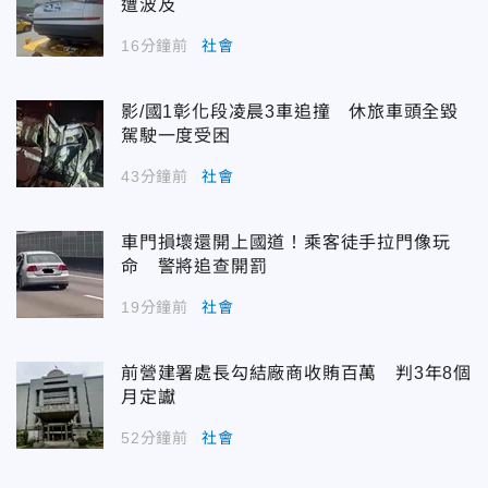
遭波及
16分鐘前
社會
影/國1彰化段凌晨3車追撞 休旅車頭全毀
駕駛一度受困
43分鐘前
社會
車門損壞還開上國道！乘客徒手拉門像玩
命 警將追查開罰
19分鐘前
社會
前營建署處長勾結廠商收賄百萬 判3年8個
月定讞
52分鐘前
社會