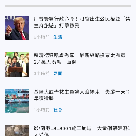
川普簽署行政命令！限縮出生公民權並「禁
生育旅遊」打擊移民
6小時前
生活
賴清德狂嗆盧秀燕 最新網路投票太震撼！
2.4萬人表態一面倒
3小時前
要聞
基隆大武崙救生員遭大浪捲走 失蹤一天今
尋獲遺體
1小時前
社會
影/南港LaLaport施工崩塌 大量鋼架砸落1
人受傷