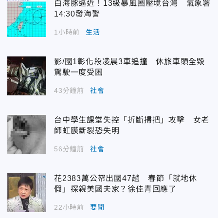
白海豚逼近！13級暴風圈壓境台灣 氣象署
14:30發海警
1小時前
生活
影/國1彰化段凌晨3車追撞 休旅車頭全毀
駕駛一度受困
43分鐘前
社會
台中學生課堂失控「折斷掃把」攻擊 女老
師虹膜斷裂恐失明
56分鐘前
社會
花2383萬公帑出國47趟 春節「就地休
假」探親美國夫家？徐佳青回應了
22小時前
要聞