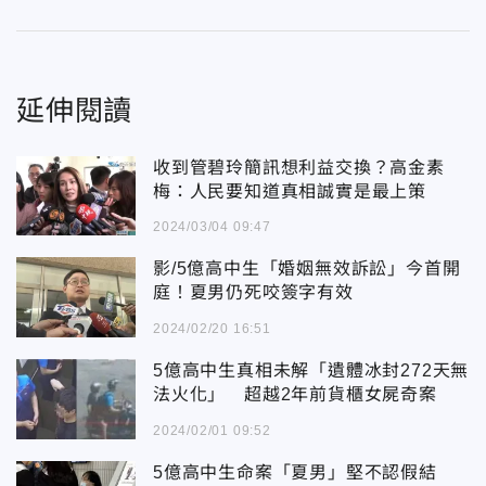
延伸閱讀
收到管碧玲簡訊想利益交換？高金素
梅：人民要知道真相誠實是最上策
2024/03/04 09:47
影/5億高中生「婚姻無效訴訟」今首開
庭！夏男仍死咬簽字有效
2024/02/20 16:51
5億高中生真相未解「遺體冰封272天無
法火化」 超越2年前貨櫃女屍奇案
2024/02/01 09:52
5億高中生命案「夏男」堅不認假結