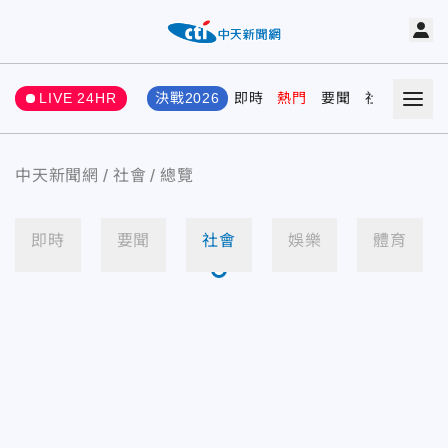
LIVE 24HR
決戰2026
即時
熱門
要聞
社會
娛樂
中天新聞網
社會
總覽
即時
要聞
社會
娛樂
體育