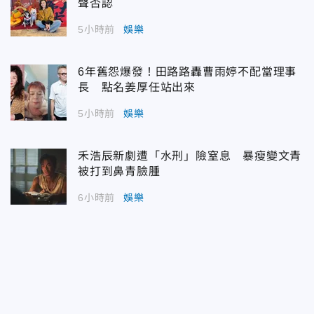
聲否認
5小時前
娛樂
6年舊怨爆發！田路路轟曹雨婷不配當理事
長 點名姜厚任站出來
5小時前
娛樂
禾浩辰新劇遭「水刑」險窒息 暴瘦變文青
被打到鼻青臉腫
6小時前
娛樂