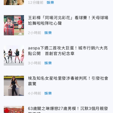
12分鐘前
娛樂
王彩樺「同場河北彩花」看球賽！天母球場
尬舞啦啦隊吐心聲
2小時前
娛樂
aespa下週二首攻大巨蛋！城市行銷六大亮
點公開 首創官方紀念章
3小時前
娛樂
埃及知名女星哈里發涉毒被判死！引發社會
震驚
4小時前
娛樂
63歲關之琳爆戀27歲男模！沉默3個月親發