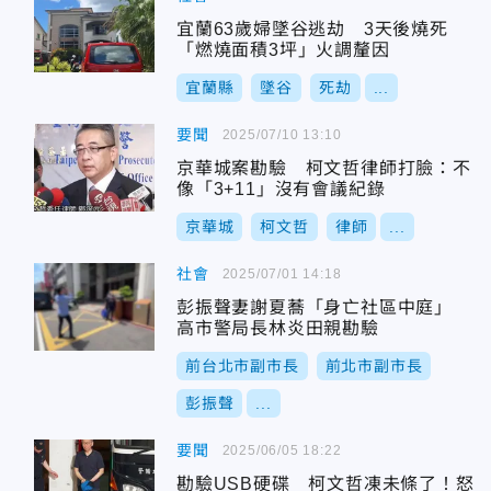
宜蘭63歲婦墜谷逃劫 3天後燒死
「燃燒面積3坪」火調釐因
宜蘭縣
墜谷
死劫
...
要聞
2025/07/10 13:10
京華城案勘驗 柯文哲律師打臉：不
像「3+11」沒有會議紀錄
京華城
柯文哲
律師
...
社會
2025/07/01 14:18
彭振聲妻謝夏蕎「身亡社區中庭」
高市警局長林炎田親勘驗
前台北市副市長
前北市副市長
彭振聲
...
要聞
2025/06/05 18:22
勘驗USB硬碟 柯文哲凍未條了！怒