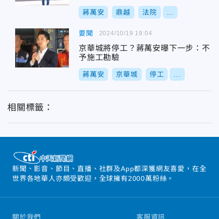
蔣萬安
鼎越
法院
...
要聞
2024/10/19 19:04
京華城將停工？蔣萬安曝下一步：不
予施工勘驗
蔣萬安
京華城
停工
...
相關標籤：
新聞、影音、節目、直播、社群及App都深獲網友喜愛，在全
世界各地華人亦頗受歡迎，全球擁有2000萬粉絲。
關於我們
客服資訊