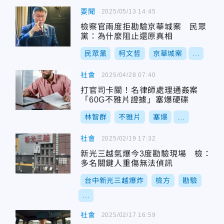
要聞
2025/05/13 14:45
檢察官兩度拒勘驗京華城案 民眾
黨：為什麼阻止還原真相
民眾黨
柯文哲
京華城案
...
社會
2025/04/28 07:40
打官司卡關！名律師處理通姦案
「60G不雅片證據」塞爆硬碟
林智群
不雅片
塞爆
...
社會
2025/02/19 17:32
新光三越氣爆今3度勘驗現場 檢：
多名關鍵人重傷無法偵訊
台中新光三越爆炸
檢方
勘驗
...
社會
2025/02/17 16:59