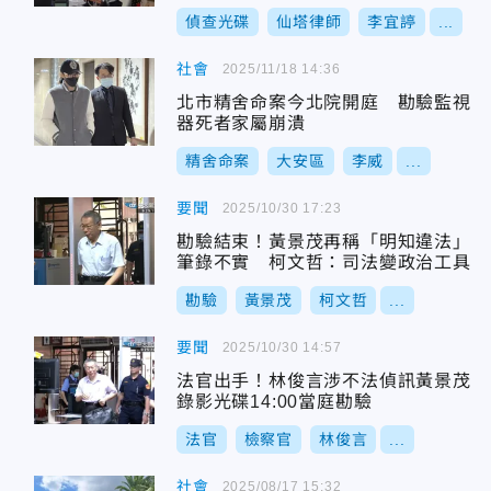
偵查光碟
仙塔律師
李宜諪
...
社會
2025/11/18 14:36
北市精舍命案今北院開庭 勘驗監視
器死者家屬崩潰
精舍命案
大安區
李威
...
要聞
2025/10/30 17:23
勘驗結束！黃景茂再稱「明知違法」
筆錄不實 柯文哲：司法變政治工具
勘驗
黃景茂
柯文哲
...
要聞
2025/10/30 14:57
法官出手！林俊言涉不法偵訊黃景茂
錄影光碟14:00當庭勘驗
法官
檢察官
林俊言
...
社會
2025/08/17 15:32