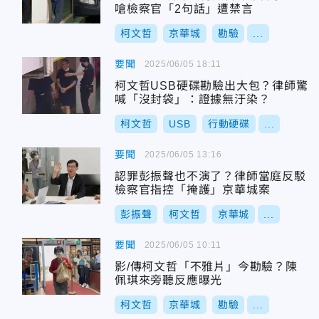
嗆檢察官「2句話」遭禁言
柯文哲
京華城
勘驗
...
要聞
2025/06/05 18:11
柯文哲USB硬碟勘驗出大包？律師驚
喊「沒封袋」：證據無汙染？
柯文哲
USB
行動硬碟
...
要聞
2025/06/05 13:16
認罪彭振聲也不演了？律師當庭反駁
檢察官指控「掩護」京華城案
彭振聲
柯文哲
京華城
...
要聞
2025/06/05 10:11
影/傳柯文哲「不雅片」今勘驗？陳
佩琪來旁聽反應曝光
柯文哲
京華城
勘驗
...