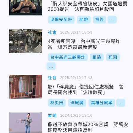
「胸大綁安全帶會破皮」女國道遭罰
3000提告 法官勘驗照片駁回
沒繫安全帶
勘驗
提告
...
社會
2025/02/14 18:53
4死者死因曝！台中新光三越爆炸
案 檢方透露最新進度
台中新光三越爆炸
相驗
死因
...
社會
2025/02/10 17:43
影/「碎屍魔」借提回住處模擬 警
局長陽台找到「火辣數獨」
林炎田
碎屍魔
高雄分屍案
...
要聞
2024/10/26 13:16
鼎越不放棄京華城20％容獎 蔣萬安
態度堅決用這招反制