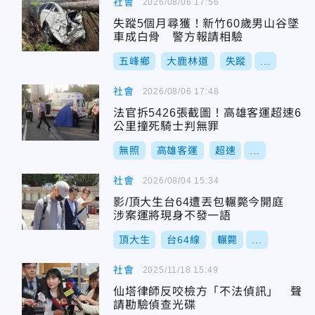
社會
2026/08/06 17:56
失蹤5個月尋獲！新竹60歲男山谷墜
車成白骨 警方報請相驗
五峰鄉
大鹿林道
失蹤
...
社會
2026/08/06 17:48
法官拆5426張截圖！高雄客運超速6
公里撞死騎士判無罪
無照
高雄客運
超速
...
社會
2026/08/04 15:34
影/頂大生台64遭丟包輾斃今開庭
涉案運將現身不發一語
頂大生
台64線
輾斃
...
社會
2025/11/18 15:49
仙塔律師反咬檢方「不法偵訊」 聲
請勘驗偵查光碟