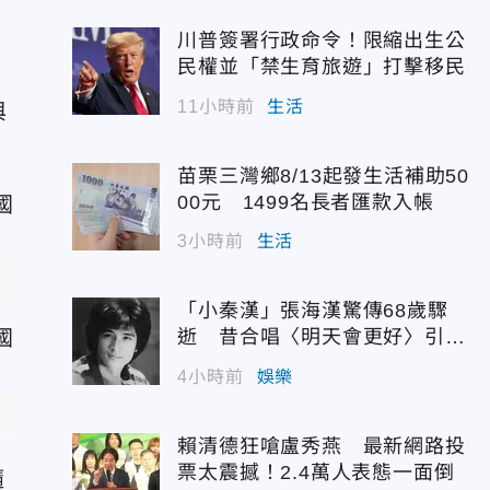
川普簽署行政命令！限縮出生公
民權並「禁生育旅遊」打擊移民
11小時前
生活
與
苗栗三灣鄉8/13起發生活補助50
00元 1499名長者匯款入帳
3小時前
生活
「小秦漢」張海漢驚傳68歲驟
逝 昔合唱〈明天會更好〉引追
憶
4小時前
娛樂
賴清德狂嗆盧秀燕 最新網路投
票太震撼！2.4萬人表態一面倒
隨