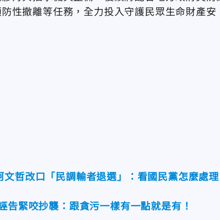
預防性撤離等任務，全力投入守護民眾生命財產安
柯文哲改口「民調輸者退選」：看國民黨怎麼處理
安誣告緊咬抄襲：跟貪污一樣有一點就是有！