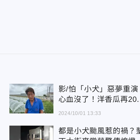
影/怕「小犬」惡夢重演
心血沒了！洋香瓜再20
收成 瓜農趕緊加固
2024/10/01 13:33
都是小犬颱風惹的禍？