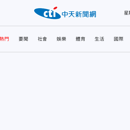
星
熱門
要聞
社會
娛樂
體育
生活
國際