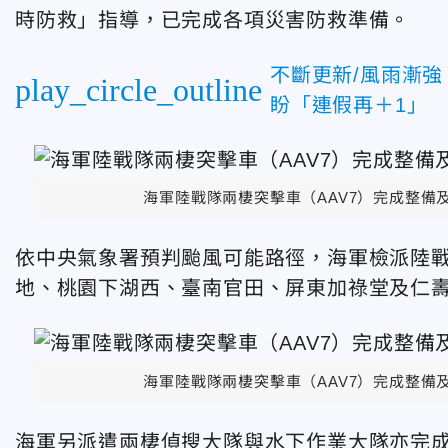
時防救」指導，已完成各項災害防救準備。
不斷更新/風雨漸
play_circle_outline
盼「連假再＋1」
海軍陸戰隊兩棲突擊車（AAV7）完成整
依中央氣象署預判颱風可能路徑，海軍檢派陸戰
地、桃園下湖西、臺南官田、屏東加祿堂及仁
海軍陸戰隊兩棲突擊車（AAV7）完成整
海軍另派遣兩棲偵搜大隊與水下作業大隊亦完