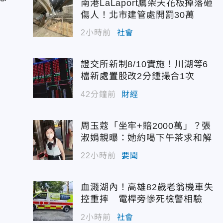
南港LaLaport鷹架天花板掉落砸
傷人！北市建管處開罰30萬
2小時前
社會
證交所新制8/10實施！川湖等6
檔新處置股改2分鍾撮合1次
42分鐘前
財經
周玉蔻「坐牢+賠2000萬」？張
淑娟親曝：她約喝下午茶求和解
22小時前
要聞
血濺湖內！高雄82歲老翁機車失
控重摔 電桿旁慘死檢警相驗
2小時前
社會