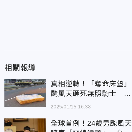
相關報導
真相逆轉！「奪命床墊」
颱風天砸死無照騎士 被
告獲不起訴
2025/01/15 16:38
全球首例！24歲男颱風天