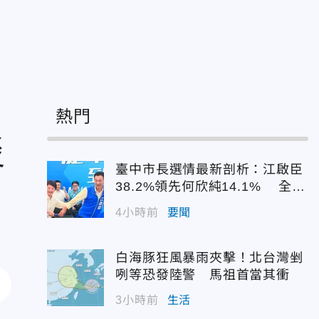
熱門
災
臺中市長選情最新剖析：江啟臣
38.2%領先何欣純14.1% 全世
代支持度全面居首
4小時前
要聞
白海豚狂風暴雨夾擊！北台灣剉
咧等恐發陸警 馬祖首當其衝
3小時前
生活