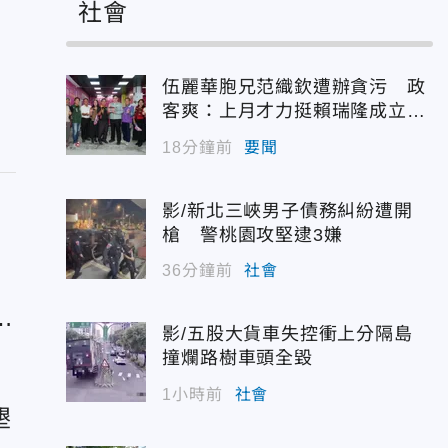
社會
伍麗華胞兄范織欽遭辦貪污 政
客爽：上月才力挺賴瑞隆成立後
援會
18分鐘前
要聞
影/新北三峽男子債務糾紛遭開
槍 警桃園攻堅逮3嫌
36分鐘前
社會
天
影/五股大貨車失控衝上分隔島
撞爛路樹車頭全毀
1小時前
社會
墾