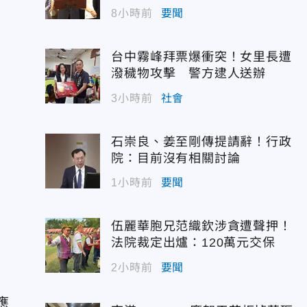
8小時前
要聞
台中霧峰拜票爆衝突！女里長遭
潑穢物攻擊 警方逮人送辦
3小時前
社會
石崇良、姜至剛傳提請辭！行政
院：目前沒有相關討論
1小時前
要聞
伍麗華胞兄范織欽涉貪遭聲押！
法院裁定出爐：120萬元交保
2小時前
要聞
應