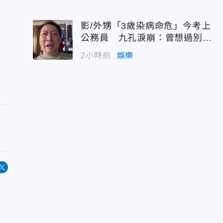
影/外甥「3歲染病命危」今考上
公務員 九孔淚崩：曾想過別救
他
2小時前
娛樂