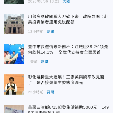
2026/08/06 13:21
大陸
川普多晶矽關稅大刀砍下來！政院急喊：赴
美投資業者適用免稅配額
13小時前
要聞
臺中市長選情最新剖析：江啟臣38.2%領先
何欣純14.1% 全世代支持度全面居首
1天前
要聞
彰化選情重大進展！王惠美與魏平政見面
了 是否接競總主委態度曝光
23小時前
要聞
苗栗三灣鄉8/13起發生活補助5000元 149
9名長者匯款入帳