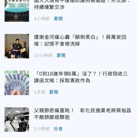
國人入境烏干達遭扣護照被遣返！外交部：
持續連繫交涉
4小時前
要聞
遭謝金河痛心轟「顛倒黑白」！蔣萬安回
嗆：記憶不會被洗掉
10小時前
要聞
「0到18歲年領6萬」沒了？！行政院收三
讀函文喊：採取憲政作為
1天前
要聞
父親節悲痛噩耗！ 彰化民進黨老將蔡裕昌
不敵肺腺癌驟逝
2小時前
社會