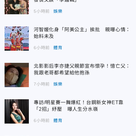
5小時前
娛樂
河智媛化身「阿美公主」挨批 親曝心情：
始料未及
6小時前
體育
北影影后李亦捷父親節宣布懷孕！憶亡父：
我跟老哥都希望給他抱孫
7小時前
娛樂
專訪/明星賽一舞爆紅！台鋼新女神ET靠
「2招」紓壓 曝人生分水嶺
6小時前
體育