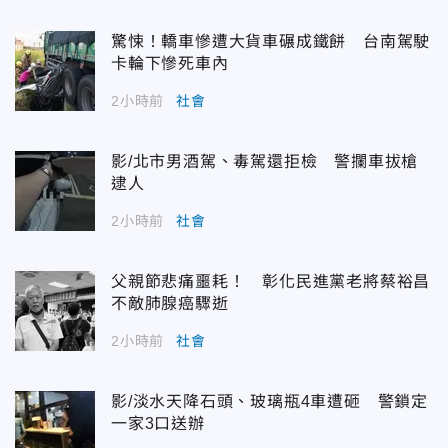
驚悚！轎車慘遭大貨車碾成鐵餅 台南駕駛
卡輪下慘死車內
2小時前
社會
影/北市男酒駕、毒駕還拒檢 警攔車拔槍
逮人
2小時前
社會
父親節悲痛噩耗！ 彰化民進黨老將蔡裕昌
不敵肺腺癌驟逝
2小時前
社會
影/淡水天降石頭、玻璃瓶4車遭砸 警鎖定
一家3口送辦