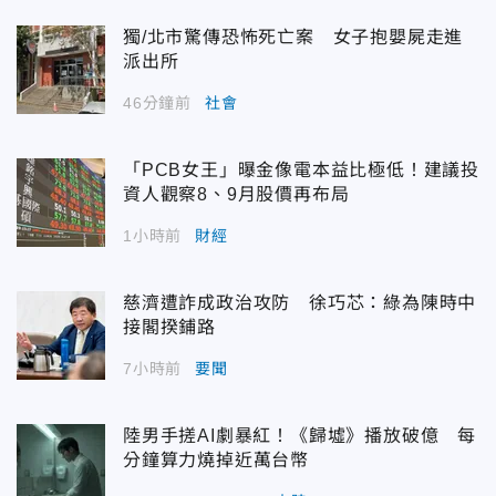
獨/北市驚傳恐怖死亡案 女子抱嬰屍走進
派出所
46分鐘前
社會
「PCB女王」曝金像電本益比極低！建議投
資人觀察8、9月股價再布局
1小時前
財經
慈濟遭詐成政治攻防 徐巧芯：綠為陳時中
接閣揆鋪路
7小時前
要聞
陸男手搓AI劇暴紅！《歸墟》播放破億 每
分鐘算力燒掉近萬台幣