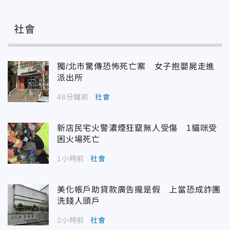
社會
獨/北市驚傳恐怖死亡案 女子抱嬰屍走進
派出所
46分鐘前
社會
新店民宅火警濃煙狂竄無人受傷 1貓咪受
困火場死亡
1小時前
社會
美化帳戶助貸款廣告攏是假 上當恐成詐團
洗錢人頭戶
2小時前
社會