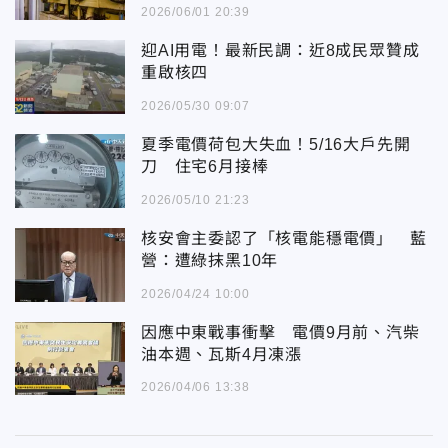
2026/06/01 20:39
迎AI用電！最新民調：近8成民眾贊成
重啟核四
2026/05/30 09:07
夏季電價荷包大失血！5/16大戶先開
刀 住宅6月接棒
2026/05/10 21:23
核安會主委認了「核電能穩電價」 藍
營：遭綠抹黑10年
2026/04/24 10:00
因應中東戰事衝擊 電價9月前、汽柴
油本週、瓦斯4月凍漲
2026/04/06 13:38