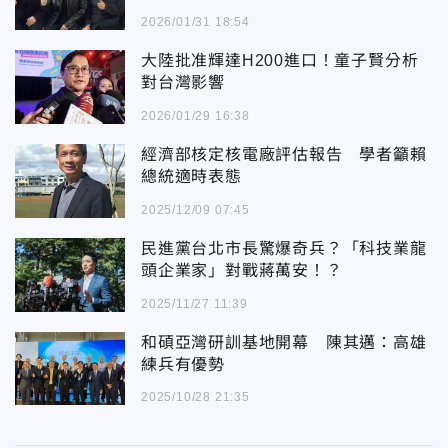
2026/01/31 18:54
大陸批准輝達H200進口！童子賢分析
對台灣影響
2026/01/29 16:38
經濟部核定核電廠評估報告 學者籲賴
總統適時表態
2025/12/09 07:45
民進黨台北市長驚爆奇兵？「科技業龍
頭企業家」對戰蔣萬安！？
2025/11/27 11:39
和碩亞灣研訓基地開幕 陳其邁：高雄
練兵有優勢
2025/10/28 21:35