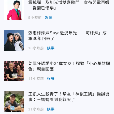
震撼彈！及川光博雙喜臨門 宣布閃電再婚
「愛妻已懷孕」
9小時前
娛樂
張惠妹妹妹Saya近況曝光！「阿妹妹」成
軍30年回來了
10小時前
娛樂
姜厚任認愛小24歲女友！遭勸「小心騙財騙
色」親自回應
11小時前
娛樂
王凱人生殺青了！摯友「神似王凱」操辦後
事：王媽媽看到我就哭了
11小時前
娛樂