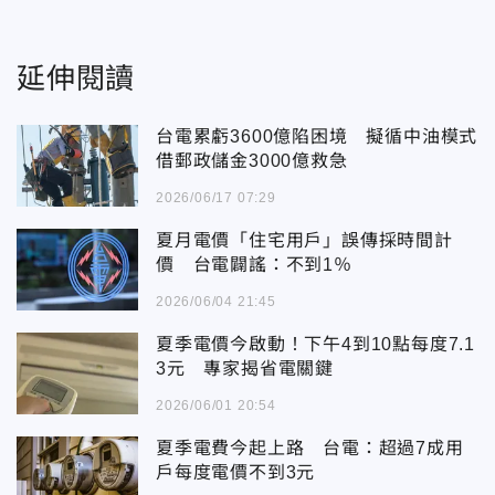
延伸閱讀
台電累虧3600億陷困境 擬循中油模式
借郵政儲金3000億救急
2026/06/17 07:29
夏月電價「住宅用戶」誤傳採時間計
價 台電闢謠：不到1％
2026/06/04 21:45
夏季電價今啟動！下午4到10點每度7.1
3元 專家揭省電關鍵
2026/06/01 20:54
夏季電費今起上路 台電：超過7成用
戶每度電價不到3元