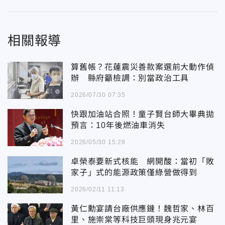
相關報導
算舊帳？花蓮震災善款案選前大動作偵
辦 縣府籲檢調：別當政治工具
2026/07/30 07:35
快跟加油站合照！童子賢台師大畢典拋
預言：10年後燃油車消失
2026/05/30 15:28
卓榮泰要新式核能 網開酸：當初「敗
家子」式的能源政策僅綠營做得到
2026/02/11 11:13
黃仁勳宴請台廠供應鏈！魏哲家、林百
里、施崇棠等科技巨頭現身兆元宴