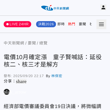
LIVE 24HR
決戰2026
即時
熱門
要聞
社會
娛樂
中天新聞網
要聞
總覽
電價10月確定漲 童子賢喊話：延役
核二、核三才是解方
發布:
2025/09/20 22:17
By
林保宏
share
分享：
play_arrow
經濟部電價審議委員會19日決議，將微幅調