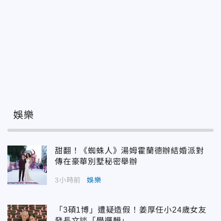
娛樂
甜翻！《蜘蛛人》湯姆霍蘭德辦結婚派對
傳在豪華別墅秘密舉辦
3小時前
娛樂
「3碩1博」遭疑造假！姜厚任小24歲女友
發長文談「學邏輯」