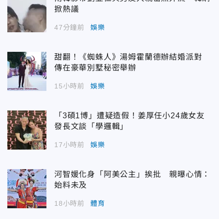
掀熱議
47分鐘前
娛樂
甜翻！《蜘蛛人》湯姆霍蘭德辦結婚派對
傳在豪華別墅秘密舉辦
15小時前
娛樂
「3碩1博」遭疑造假！姜厚任小24歲女友
發長文談「學邏輯」
17小時前
娛樂
河智媛化身「阿美公主」挨批 親曝心情：
始料未及
18小時前
體育