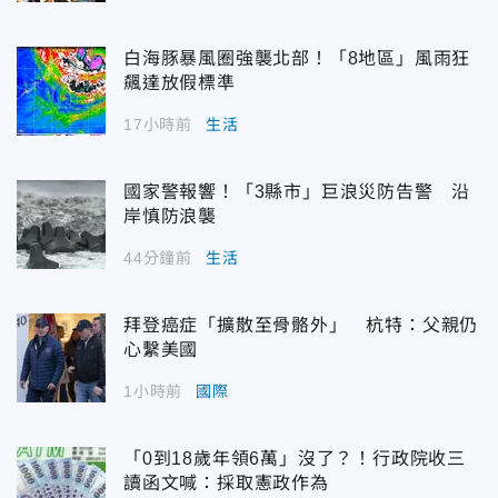
白海豚暴風圈強襲北部！「8地區」風雨狂
飆達放假標準
17小時前
生活
國家警報響！「3縣市」巨浪災防告警 沿
岸慎防浪襲
44分鐘前
生活
拜登癌症「擴散至骨骼外」 杭特：父親仍
心繫美國
1小時前
國際
「0到18歲年領6萬」沒了？！行政院收三
讀函文喊：採取憲政作為