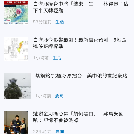
白海豚瘦身中將「結束一生」！林得恩：估
下半天轉輕颱
53分鐘前
生活
白海豚今影響最劇！最新風雨預測 9地區
達停班課標準
1小時前
生活
蔡鎤銘/北極冰原擂台 美中俄的世紀豪賭
1小時前
要聞
遭謝金河痛心轟「顛倒黑白」！蔣萬安回
嗆：記憶不會被洗掉
22小時前
要聞