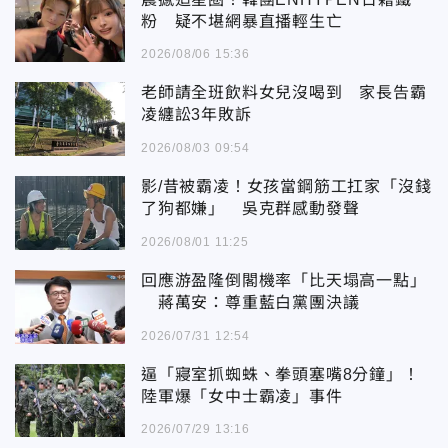
粉 疑不堪網暴直播輕生亡
2026/08/06 15:36
老師請全班飲料女兒沒喝到 家長告霸
凌纏訟3年敗訴
2026/08/03 09:54
影/昔被霸凌！女孩當鋼筋工扛家「沒錢
了狗都嫌」 吳克群感動發聲
2026/08/01 11:25
回應游盈隆倒閣機率「比天塌高一點」
蔣萬安：尊重藍白黨團決議
2026/07/31 12:54
逼「寢室抓蜘蛛、拳頭塞嘴8分鐘」！
陸軍爆「女中士霸凌」事件
2026/07/29 13:16