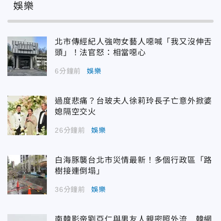
娛樂
北市傳經紀人強吻女藝人噁喊「我又沒伸舌
頭」！法官怒：相當噁心
6分鐘前
娛樂
過度悲痛？台玻夫人徐莉玲長子亡意外掀婆
媳隔空交火
26分鐘前
娛樂
白海豚襲台北市災情最新！多個行政區「路
樹接連倒塌」
36分鐘前
娛樂
南韓影帝劉亞仁與男友人親密照外流 韓網