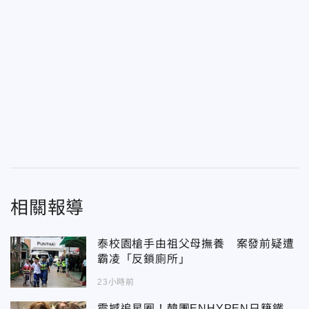
相關報導
泰校園槍手由祖父母撫養 案發前疑遭
霸凌「反鎖廁所」
23小時前
震撼追星圈！韓團ENHYPEN日籍鐵