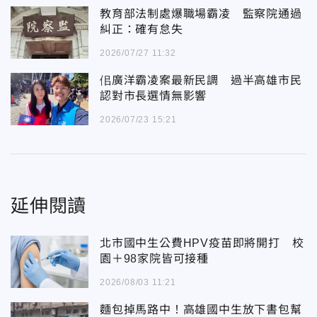
教育部法制處爆職場霸凌 監察院通過
糾正：確有怠失
2026/07/27 11:32
佀廣洋霸凌案最新民調 過半高雄市民
認對市長選情無影響
2026/07/23 15:21
延伸閱讀
北市國中生公費HPV疫苗即將開打 校
園＋98家院皆可接種
2026/08/03 11:21
麵包掉馬路中！高雄國中生放下書包幫