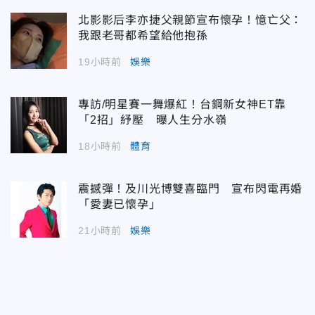
北影影后李亦捷父親節宣布懷孕！憶亡父：
我跟老哥都希望給他抱孫
19小時前
娛樂
專訪/明星賽一舞爆紅！台鋼新女神ET靠
「2招」紓壓 曝人生分水嶺
18小時前
體育
震撼彈！及川光博雙喜臨門 宣布閃電再婚
「愛妻已懷孕」
21小時前
娛樂