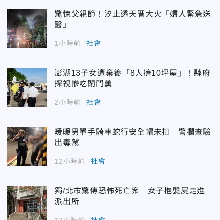
驚悚父親節！汐止透天厝大火「婦人緊急送
醫」
1小時前
社會
澎湖13子女遭棄養「8人擠10坪屋」！縣府
探視慘吃閉門羹
2小時前
社會
暖暖男單手騎車蛇行安全帽未扣 警攔查驗
出毒駕
12小時前
社會
獨/北市驚傳恐怖死亡案 女子抱嬰屍走進
派出所