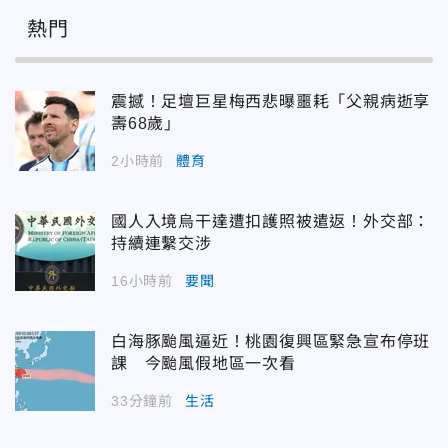
熱門
震撼！足壇巨星梅西悲曝噩耗「父親病逝享
壽68歲」
2小時前
體育
國人入境烏干達遭扣護照被遣返！外交部：
持續連繫交涉
16小時前
要聞
白海豚颱風逼近！桃園復興區緊急宣布停班
課 今颱風假地區一次看
33分鐘前
生活