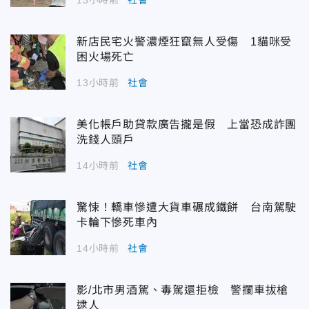
13小時前
社會
新店民宅火警濃煙狂竄無人受傷 1貓咪受
困火場死亡
13小時前
社會
美化帳戶助貸款廣告攏是假 上當恐成詐團
洗錢人頭戶
14小時前
社會
驚悚！轎車慘遭大貨車碾成鐵餅 台南駕駛
卡輪下慘死車內
14小時前
社會
影/北市男酒駕、毒駕還拒檢 警攔車拔槍
逮人