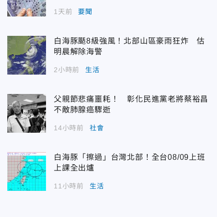
1天前
要聞
白海豚颳8級強風！北部山區豪雨狂炸 估
明晨解除海警
2小時前
生活
父親節悲痛噩耗！ 彰化民進黨老將蔡裕昌
不敵肺腺癌驟逝
14小時前
社會
白海豚「擦過」台灣北部！全台08/09上班
上課全出爐
11小時前
生活