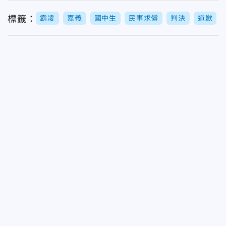
標籤：
霸凌
嘉義
國中生
民事求償
判決
道歉