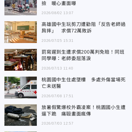
撿 暖心畫面曝
2026/08/02 13:07
高雄國中生玩剪刀遭勸阻「反告老師過
肩摔」 求償72萬敗訴
2026/07/25 15:31
罰寫遲到生遭求償200萬判免賠！同班
同學曝：老師委屈落淚
2026/07/13 11:40
桃園國中生住處墜樓 多處外傷當場死
亡未送醫
2026/07/08 17:51
放暑假驚爆校外霸凌案！桃園國小生遭
逼下跪 痛毆畫面瘋傳
2026/07/03 12:57