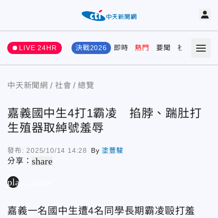
LIVE 24HR
決戰2026
即時
熱門
要聞
社會
娛樂
中天新聞網
社會
總覽
嘉義國中生4打1霸凌 掐脖、踹肚打
生殖器取綽號羞辱
發布:
2025/10/14 14:28
By
塗豐駿
share
分享：
play_arrow
嘉義一名國中生遭4名同學長期霸凌毆打羞