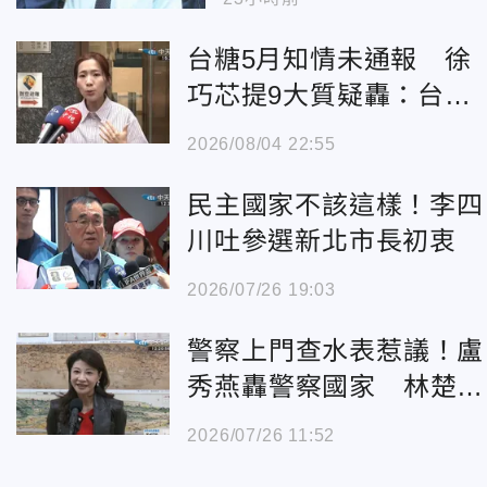
向
台糖5月知情未通報 徐
巧芯提9大質疑轟：台糖
董座是「鐵桿賴友友」
2026/08/04 22:55
民主國家不該這樣！李四
川吐參選新北市長初衷
2026/07/26 19:03
警察上門查水表惹議！盧
秀燕轟警察國家 林楚茵
反擊
2026/07/26 11:52