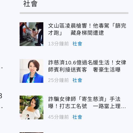
社會
表
文山區凌晨槍響！他毒駕「篩完
才跑」 藏身梯間遭逮
13分鐘前
社會
詐慈濟10.6億過名媛生活！女律
不
師賓利接送賓客 奢豪生活曝
25分鐘前
社會
8
詐騙女律師「寄生慈濟」手法
萊
曝！打志工名號 一路當上理事
長
查
45分鐘前
社會