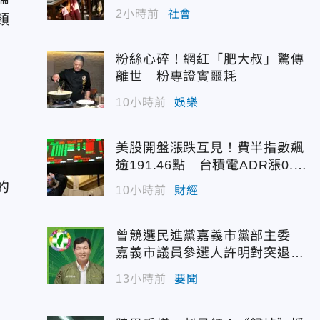
2小時前
社會
類
粉絲心碎！網紅「肥大叔」驚傳
離世 粉專證實噩耗
10小時前
娛樂
美股開盤漲跌互見！費半指數飆
逾191.46點 台積電ADR漲0.9
3%
的
10小時前
財經
曾競選民進黨嘉義市黨部主委
嘉義市議員參選人許明對突退
選！
13小時前
要聞