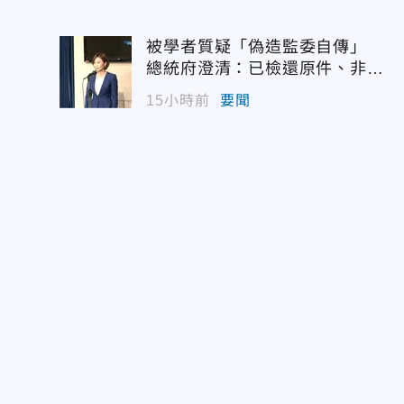
被學者質疑「偽造監委自傳」
總統府澄清：已檢還原件、非府
方提供
15小時前
要聞