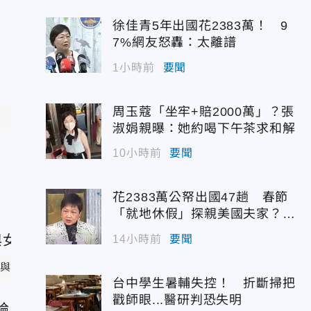
徐佳青5年出國花2383萬！ 9
7%網友怒轟：太離譜
1小時前
要聞
周玉蔻「坐牢+賠2000萬」？張
淑娟親曝：她約喝下午茶求和解
10小時前
要聞
花2383萬公帑出國47趟 春節
「就地休假」探親美國夫家？徐
佳青回應了
14小時前
要聞
與女性醫師牽手。（圖／徐巧芯臉書）
台中學生暑輔失控！ 折斷掃把
戳師眼...醫研判恐失明
論