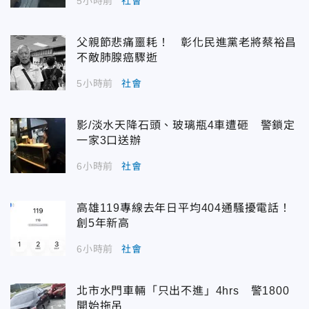
5小時前
社會
父親節悲痛噩耗！ 彰化民進黨老將蔡裕昌
不敵肺腺癌驟逝
5小時前
社會
影/淡水天降石頭、玻璃瓶4車遭砸 警鎖定
一家3口送辦
6小時前
社會
高雄119專線去年日平均404通騷擾電話！
創5年新高
6小時前
社會
北市水門車輛「只出不進」4hrs 警1800
開始拖吊