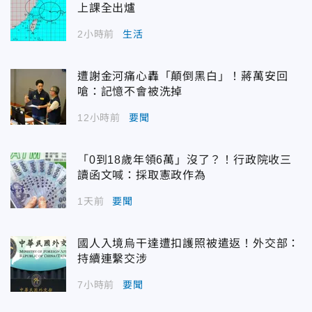
上課全出爐
2小時前
生活
遭謝金河痛心轟「顛倒黑白」！蔣萬安回
嗆：記憶不會被洗掉
12小時前
要聞
「0到18歲年領6萬」沒了？！行政院收三
讀函文喊：採取憲政作為
1天前
要聞
國人入境烏干達遭扣護照被遣返！外交部：
持續連繫交涉
7小時前
要聞