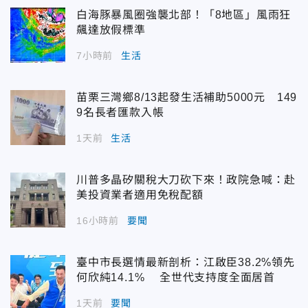
白海豚暴風圈強襲北部！「8地區」風雨狂
飆達放假標準
7小時前
生活
苗栗三灣鄉8/13起發生活補助5000元 149
9名長者匯款入帳
1天前
生活
川普多晶矽關稅大刀砍下來！政院急喊：赴
美投資業者適用免稅配額
16小時前
要聞
臺中市長選情最新剖析：江啟臣38.2%領先
何欣純14.1% 全世代支持度全面居首
1天前
要聞