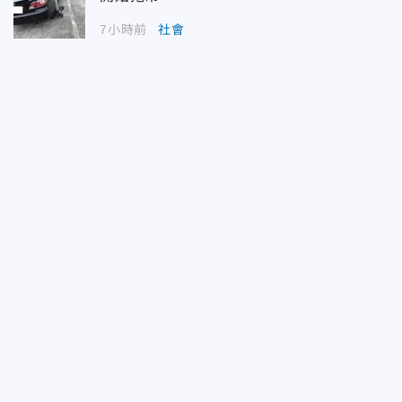
7小時前
社會