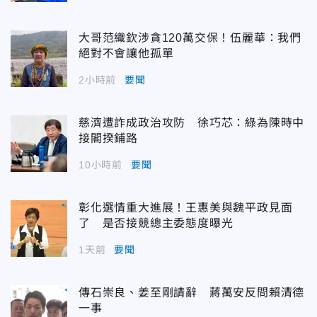
大哥范織欽涉貪120萬交保！伍麗華：我們
絕對不會讓他孤單
2小時前
要聞
慈濟遭詐成政治攻防 徐巧芯：綠為陳時中
接閣揆鋪路
10小時前
要聞
彰化選情重大進展！王惠美與魏平政見面
了 是否接競總主委態度曝光
1天前
要聞
傳石崇良、姜至剛請辭 蔣萬安反問賴清德
一事