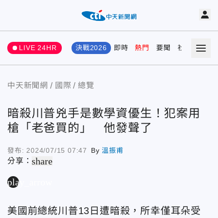
LIVE 24HR
決戰2026
即時
熱門
要聞
社會
娛樂
中天新聞網
國際
總覽
暗殺川普兇手是數學資優生！犯案用
槍「老爸買的」 他發聲了
發布:
2024/07/15 07:47
By
溫振甫
share
分享：
play_arrow
美國前總統川普13日遭暗殺，所幸僅耳朵受