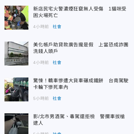
新店民宅火警濃煙狂竄無人受傷 1貓咪受
困火場死亡
4小時前
社會
美化帳戶助貸款廣告攏是假 上當恐成詐團
洗錢人頭戶
4小時前
社會
驚悚！轎車慘遭大貨車碾成鐵餅 台南駕駛
卡輪下慘死車內
5小時前
社會
影/北市男酒駕、毒駕還拒檢 警攔車拔槍
逮人