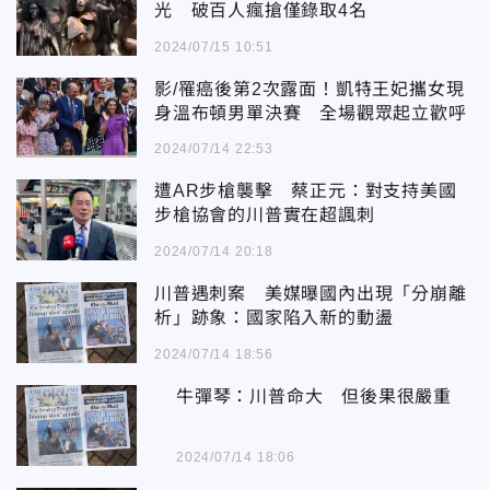
光 破百人瘋搶僅錄取4名
2024/07/15 10:51
影/罹癌後第2次露面！凱特王妃攜女現
身溫布頓男單決賽 全場觀眾起立歡呼
2024/07/14 22:53
遭AR步槍襲擊 蔡正元：對支持美國
步槍協會的川普實在超諷刺
2024/07/14 20:18
川普遇刺案 美媒曝國內出現「分崩離
析」跡象：國家陷入新的動盪
2024/07/14 18:56
牛彈琴：川普命大 但後果很嚴重
2024/07/14 18:06