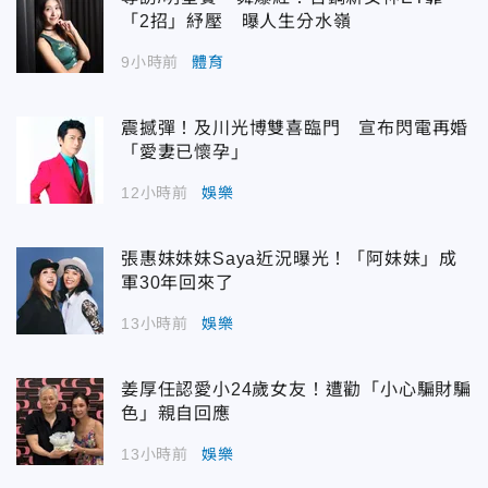
「2招」紓壓 曝人生分水嶺
9小時前
體育
震撼彈！及川光博雙喜臨門 宣布閃電再婚
「愛妻已懷孕」
12小時前
娛樂
張惠妹妹妹Saya近況曝光！「阿妹妹」成
軍30年回來了
13小時前
娛樂
姜厚任認愛小24歲女友！遭勸「小心騙財騙
色」親自回應
13小時前
娛樂