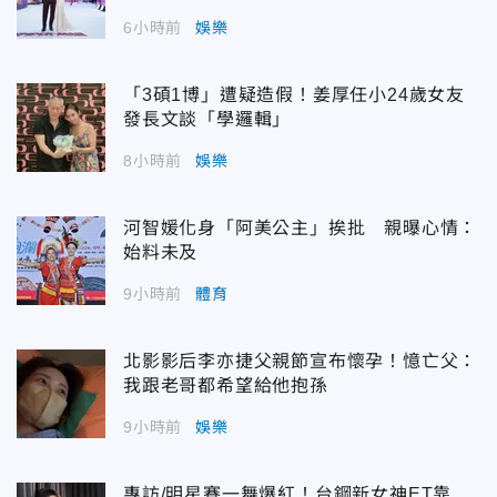
6小時前
娛樂
「3碩1博」遭疑造假！姜厚任小24歲女友
發長文談「學邏輯」
8小時前
娛樂
河智媛化身「阿美公主」挨批 親曝心情：
始料未及
9小時前
體育
北影影后李亦捷父親節宣布懷孕！憶亡父：
我跟老哥都希望給他抱孫
9小時前
娛樂
專訪/明星賽一舞爆紅！台鋼新女神ET靠