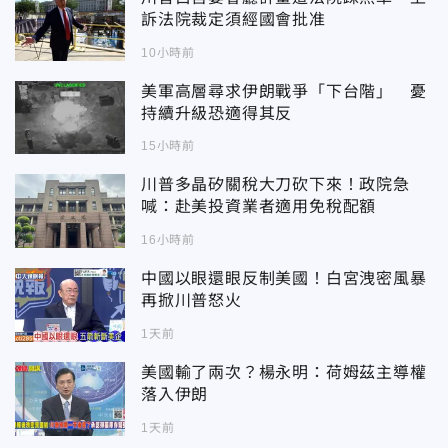
訴法院裁定須經國會批准
10小時前
美軍高層尋求伊朗戰爭「下台階」 憂
持續升級恐適得其反
15小時前
川普多晶矽關稅大刀砍下來！政院急
喊：赴美投資業者適用免稅配額
16小時前
中國以眼還眼反制美國！白宮洩密風暴
再掀川普怒火
1天前
美國輸了兩次？楊永明：荷姆茲主導權
落入伊朗
1天前