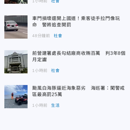
1小時前
社會
車門損壞還開上國道！乘客徒手拉門像玩
命 警將追查開罰
48分鐘前
社會
前營建署處長勾結廠商收賄百萬 判3年8個
月定讞
1小時前
社會
颱風白海豚逼近海象惡劣 海巡署：闖警戒
區最高罰25萬
1小時前
生活