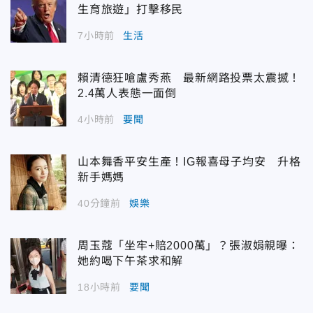
生育旅遊」打擊移民
7小時前
生活
賴清德狂嗆盧秀燕 最新網路投票太震撼！
2.4萬人表態一面倒
4小時前
要聞
山本舞香平安生產！IG報喜母子均安 升格
新手媽媽
40分鐘前
娛樂
周玉蔻「坐牢+賠2000萬」？張淑娟親曝：
她約喝下午茶求和解
18小時前
要聞