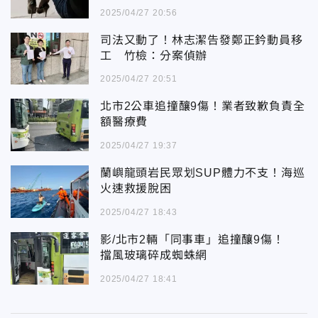
2025/04/27 20:56
司法又動了！林志潔告發鄭正鈐動員移
工 竹檢：分案偵辦
2025/04/27 20:51
北市2公車追撞釀9傷！業者致歉負責全
額醫療費
2025/04/27 19:37
蘭嶼龍頭岩民眾划SUP體力不支！海巡
火速救援脫困
2025/04/27 18:43
影/北市2輛「同事車」追撞釀9傷！
擋風玻璃碎成蜘蛛網
2025/04/27 18:41