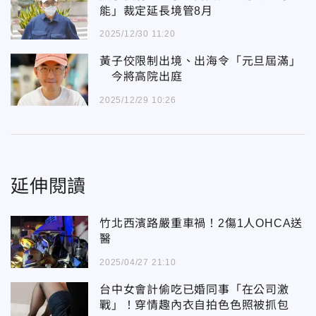
能」裁定延長境管8月
2025/12/30 11:20
黃子佼限制出境、出海令「元旦屆滿」
今將高院出庭
2025/12/29 10:26
延伸閱讀
竹北西濱路嚴重車禍！2傷1人OHCA送
醫
2025/04/27 21:10
台中女會計偷吃已婚同事「在公司激
戰」！穿情趣內衣自拍色色照被抓包