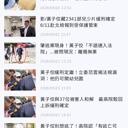
2026/06/30 12:03
影/黃子佼藏2341部兒少片緩刑確定
6/11赴北檢報到受保護管束
2026/06/11 11:47
肇逃案現身！黃子佼「不語速入法
院」...被問現況：離婚無業
2026/05/22 12:13
黃子佼緩刑定讞！立委范雲揭法規漏
洞：他仍可開幼兒園
2026/05/10 11:03
黃子佼與37位被害人和解 最高院駁回
上訴緩刑確定
2026/05/07 15:47
黃子佼別想逃了！高院認「有逃亡可