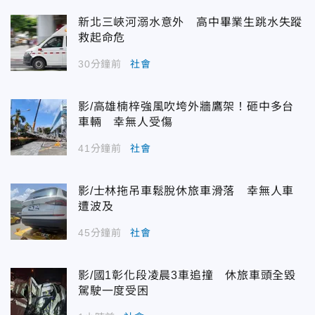
新北三峽河溺水意外 高中畢業生跳水失蹤
救起命危
30分鐘前
社會
影/高雄楠梓強風吹垮外牆鷹架！砸中多台
車輛 幸無人受傷
41分鐘前
社會
影/士林拖吊車鬆脫休旅車滑落 幸無人車
遭波及
45分鐘前
社會
影/國1彰化段凌晨3車追撞 休旅車頭全毀
駕駛一度受困