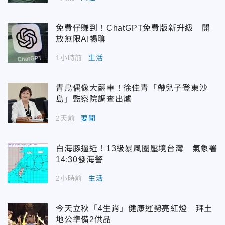
免費仔賺到！ChatGPT免費版新升級 開
放無限AI暢聊
1小時前
生活
青鳥偶像大翻車！徐佳青「帶兒子登東沙
島」監察院調查出爐
2天前
要聞
白海豚逼近！13級暴風圈壓境台灣 氣象署
14:30發海警
2小時前
生活
今天立秋「4生肖」健康運勢亮紅燈 拜土
地公準備2供品