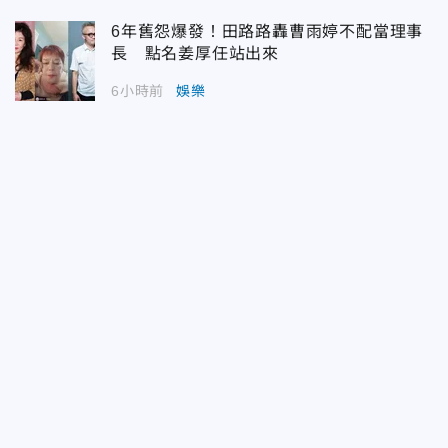
6年舊怨爆發！田路路轟曹雨婷不配當理事
長 點名姜厚任站出來
6小時前
娛樂