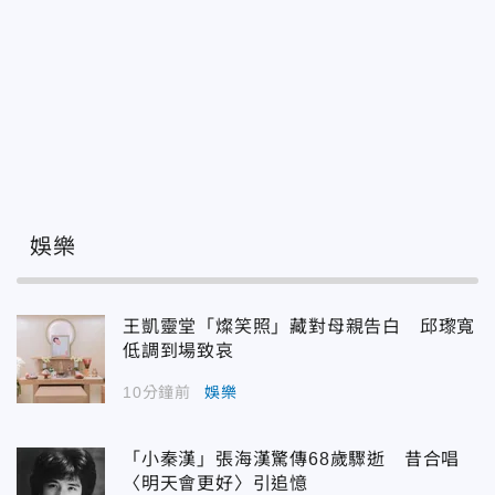
娛樂
王凱靈堂「燦笑照」藏對母親告白 邱瓈寬
低調到場致哀
10分鐘前
娛樂
「小秦漢」張海漢驚傳68歲驟逝 昔合唱
〈明天會更好〉引追憶