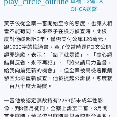
play_circle_outline
車禍！2傷1人
OHCA送醫
黃子佼從全案一審開始至今的態度，也讓人相
當不能苟同，本來案子在檢方偵查時，北檢一
度對他緩起訴2年，僅需支付公庫120萬元，
跟1200字的悔過書。黃子佼當時還PO文公開
認罪道歉，表示：「錯了就是錯」、「虛心認
錯與反省，永不再犯」、「將來請用力監督，
給我向前更新的機會」，但全案被高檢署撤銷
發回北檢重新偵查，他被提起公訴後，態度就
一百八十度大轉變。
一審他被認定無故持有2259部未成年性影
像，判8個月徒刑，全案上訴至二審，3月間
首開庭時，黃子佼出庭時竟只承認部分罪名，