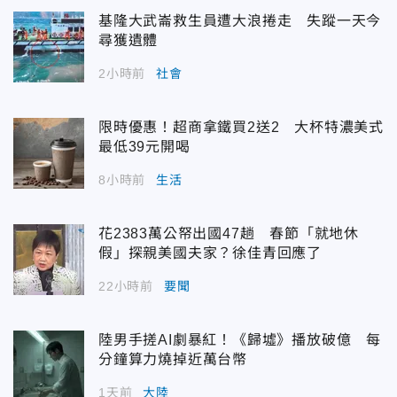
基隆大武崙救生員遭大浪捲走 失蹤一天今
尋獲遺體
2小時前
社會
限時優惠！超商拿鐵買2送2 大杯特濃美式
最低39元開喝
8小時前
生活
花2383萬公帑出國47趟 春節「就地休
假」探親美國夫家？徐佳青回應了
22小時前
要聞
陸男手搓AI劇暴紅！《歸墟》播放破億 每
分鐘算力燒掉近萬台幣
1天前
大陸