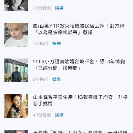
33分鐘前
娛樂
影/百萬YTR放火相機被民宿丟掉！對方稱
「以為是按摩棒誤丟」惹議
1小時前
娛樂
5566小刀證實離婚台玻千金！認14年情變
「已經分開一段時間」
2小時前
娛樂
山本舞香平安生產！IG報喜母子均安 升格
新手媽媽
40分鐘前
娛樂
王彩樺「同場河北彩花」看球賽！天母球場