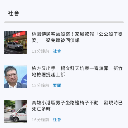
社會
桃園傳民宅凶殺案！家屬驚報「公公殺了婆
婆」 疑兇遭被回偵訊
11分鐘前
社會
檢方又出手！楊文科天坑案一審無罪 新竹
地檢署提起上訴
13分鐘前
要聞
高雄小港區男子坐路邊椅子不動 發現時已
死亡多時
16分鐘前
社會