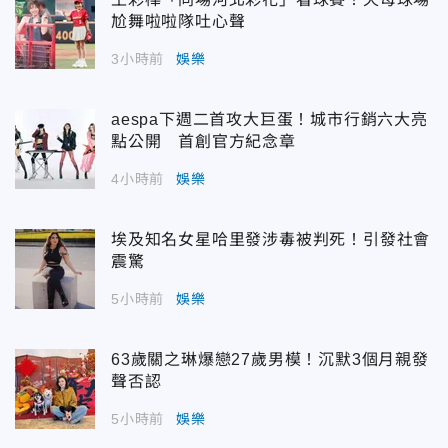
尬舞啦啦隊吐心聲
3小時前
娛樂
aespa下週二首攻大巨蛋！城市行銷六大亮
點公開 首創官方紀念章
4小時前
娛樂
埃及知名女星哈里發涉毒被判死！引發社會
震驚
5小時前
娛樂
63歲關之琳爆戀27歲男模！沉默3個月親發
聲否認
5小時前
娛樂