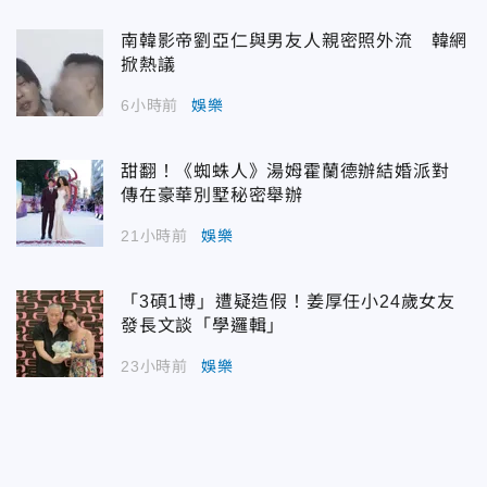
南韓影帝劉亞仁與男友人親密照外流 韓網
掀熱議
6小時前
娛樂
甜翻！《蜘蛛人》湯姆霍蘭德辦結婚派對
傳在豪華別墅秘密舉辦
21小時前
娛樂
「3碩1博」遭疑造假！姜厚任小24歲女友
發長文談「學邏輯」
23小時前
娛樂