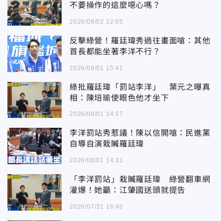
不要操作的這麼噁心嗎？
2026/08/02 22:05
反擊綠營！羅廷瑋秀過往畫面嗆：其他
首長都能坐著李洋不行？
2026/08/01 15:41
綠批羅廷瑋「罰站李洋」 葉元之曝真
相：陳培瑜使眼色他才坐下
2026/08/01 14:57
李洋罰站秀惹議！陳以信開嗆：民進黨
自導自演栽贓羅廷瑋
2026/08/01 14:31
「李洋罰站」栽贓羅廷瑋 綠營翻車網
灌爆！她籲：江肇國送頭就提告
2026/07/31 16:40