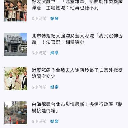
好友突離世！「溫室雜草」新曲創作契機藏
洋蔥 主唱慟喊：他再也聽不到
3小時前
娛樂
北市傳經紀人強吻女藝人噁喊「我又沒伸舌
頭」！法官怒：相當噁心
6小時前
娛樂
過度悲痛？台玻夫人徐莉玲長子亡意外掀婆
媳隔空交火
6小時前
娛樂
白海豚襲台北市災情最新！多個行政區「路
樹接連倒塌」
6小時前
娛樂