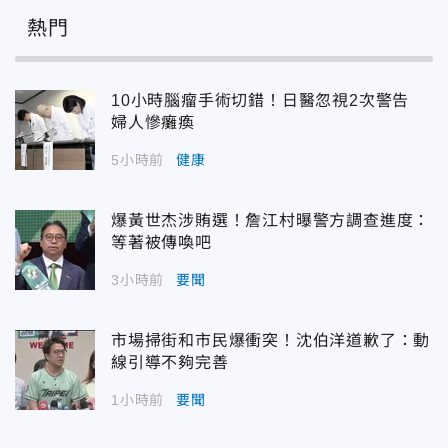
熱門
10小時腦瘤手術切錯！日醫忽視2次警告
婦人慘癱瘓
5小時前
健康
爆黃世杰涉賄選！詹江村曝警方調查進度：
等著被傳喚吧
3小時前
要聞
市場掃街和市民爆衝突！沈伯洋道歉了：動
線引導不夠完善
1小時前
要聞