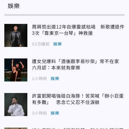
娛樂
周興哲出道12年自爆靈感枯竭 新歌遭退件
3次「靠東京一台琴」神救援
52分鐘前
娛樂
遭女兒爆料「酒後跟李易吵架」常不在家
六月認：本來就有摩擦
1小時前
娛樂
許富凱開唱強碰白海豚！苦笑喊「辦小巨蛋
有多難」 思念亡父忍不住淚崩
3小時前
娛樂