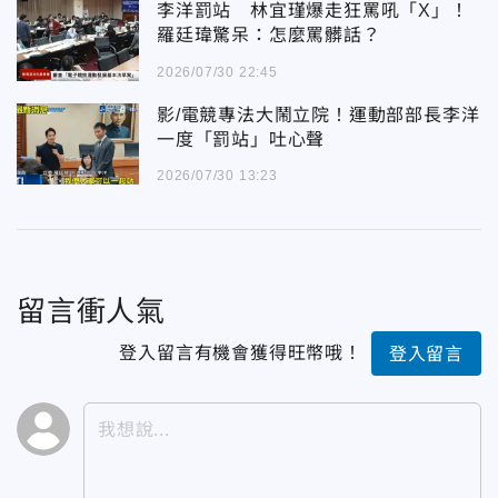
李洋罰站 林宜瑾爆走狂罵吼「X」！
羅廷瑋驚呆：怎麼罵髒話？
2026/07/30 22:45
影/電競專法大鬧立院！運動部部長李洋
一度「罰站」吐心聲
2026/07/30 13:23
留言衝人氣
登入留言有機會獲得旺幣哦！
登入留言