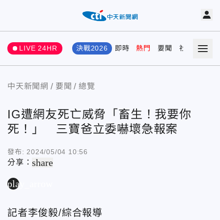
LIVE 24HR
決戰2026
即時
熱門
要聞
社會
娛樂
中天新聞網
要聞
總覽
IG遭網友死亡威脅「畜生！我要你
死！」 三寶爸立委嚇壞急報案
發布:
2024/05/04 10:56
share
分享：
play_arrow
記者李俊毅/綜合報導