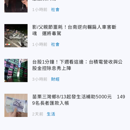
1小時前
社會
影/父親節噩耗！台南逆向輾扁人車害斷
魂 運將毒駕
1小時前
社會
台股1分鐘！下週看這邊：台積電營收與公
股金控除息秀上陣
3小時前
財經
苗栗三灣鄉8/13起發生活補助5000元 149
9名長者匯款入帳
2天前
生活