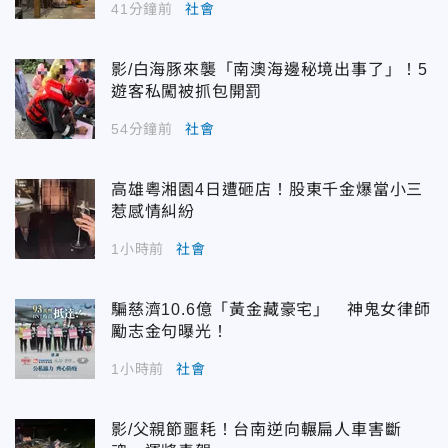
41分鐘前
社會
影/白海豚來襲「南澳海邊秘境出事了」！5
遊客私闖被抓包開罰
54分鐘前
社會
高雄粵湘園4日遭砸店！股東千金爆當小三
惹感情糾紛
1小時前
社會
騙慈濟10.6億「黃金藏豪宅」 神鬼女律師
勵志金句曝光！
1小時前
社會
影/父親節噩耗！台南逆向輾扁人車害斷