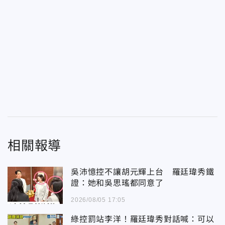
相關報導
吳沛憶控不讓胡元輝上台 羅廷瑋秀鐵
證：她和吳思瑤都同意了
2026/08/05 17:05
綠控罰站李洋！羅廷瑋秀對話喊：可以