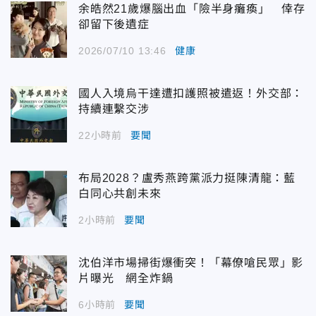
余皓然21歲爆腦出血「險半身癱瘓」 倖存
卻留下後遺症
2026/07/10 13:46
健康
國人入境烏干達遭扣護照被遣返！外交部：
持續連繫交涉
22小時前
要聞
布局2028？盧秀燕跨黨派力挺陳清龍：藍
白同心共創未來
2小時前
要聞
沈伯洋市場掃街爆衝突！「幕僚嗆民眾」影
片曝光 網全炸鍋
6小時前
要聞