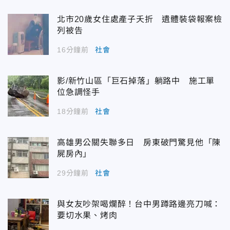
北市20歲女住處產子夭折 遺體裝袋報案檢
列被告
16分鐘前
社會
影/新竹山區「巨石掉落」躺路中 施工單
位急調怪手
18分鐘前
社會
高雄男公關失聯多日 房東破門驚見他「陳
屍房內」
29分鐘前
社會
與女友吵架喝爛醉！台中男蹲路邊亮刀喊：
要切水果、烤肉