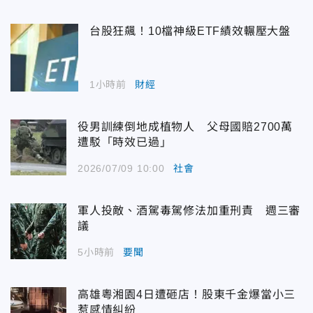
台股狂飆！10檔神級ETF績效輾壓大盤
1小時前
財經
役男訓練倒地成植物人 父母國賠2700萬
遭駁「時效已過」
2026/07/09 10:00
社會
軍人投敵、酒駕毒駕修法加重刑責 週三審
議
5小時前
要聞
高雄粵湘園4日遭砸店！股東千金爆當小三
惹感情糾紛