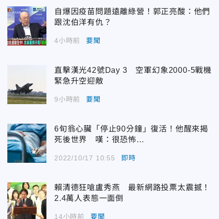
自爆因疫苗問題遠離綠營！郭正亮酸：他們
跟沈伯洋有仇？
4小時前
要聞
直擊漢光42號Day 3 空軍幻象2000-5戰機
緊急升空迎敵
9小時前
要聞
6旬翁心臟「停止90分鐘」復活！他醒來揭
死後世界 嘆：很恐怖…
2022/10/17 10:55
即時
賴清德狂嗆盧秀燕 最新網路投票太震撼！
2.4萬人表態一面倒
14小時前
要聞