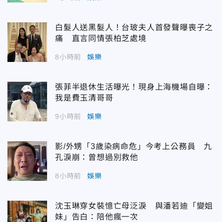
白髮人送黑髮人！台玻夫人首發聲曝喪子之
痛 直言同情張柏芝處境
8小時前
娛樂
張菲半退休生活曝光！現身上海機場自曝：
我是費玉清哥哥
9小時前
娛樂
影/外甥「3歲染病命危」今考上公務員 九
孔淚崩：曾想過別救他
8小時前
娛樂
沈玉琳穿女裝憶亡母泛淚 與潘若迪「變姐
妹」告白：陪他瘋一次