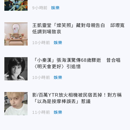
9小時前
娛樂
王凱靈堂「燦笑照」藏對母親告白 邱瓈寬
低調到場致哀
10小時前
娛樂
「小秦漢」張海漢驚傳68歲驟逝 昔合唱
〈明天會更好〉引追憶
10小時前
娛樂
影/百萬YTR放火相機被民宿丟掉！對方稱
「以為是按摩棒誤丟」惹議
11小時前
娛樂