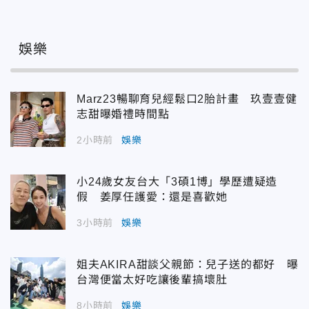
娛樂
Marz23暢聊育兒經鬆口2胎計畫 玖壹壹健
志甜曝婚禮時間點
2小時前
娛樂
小24歲女友台大「3碩1博」學歷遭疑造
假 姜厚任護愛：還是喜歡她
3小時前
娛樂
姐夫AKIRA甜談父親節：兒子送的都好 曝
台灣便當太好吃讓後輩搞壞肚
8小時前
娛樂