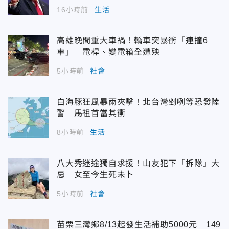
16小時前
生活
高雄晚間重大車禍！轎車突暴衝「連撞6
車」 電桿、變電箱全遭殃
5小時前
社會
白海豚狂風暴雨夾擊！北台灣剉咧等恐發陸
警 馬祖首當其衝
8小時前
生活
八大秀迷途獨自求援！山友犯下「拆隊」大
忌 女至今生死未卜
5小時前
社會
苗栗三灣鄉8/13起發生活補助5000元 149