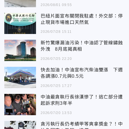
2026/08/01 09:55
巴紐片面宣布關閉我駐處！外交部：停
止現貨市場進口天然氣
2026/07/28 15:11
新竹驚爆漏油污染！中油認了管線鏽蝕
外洩 8月底揭真相
2026/07/25 22:20
快去加油！中油宣布汽柴油雙漲 下週
各調漲0.7元與0.5元
2026/07/25 17:27
中油最貪執行長徐漢慘了！逃亡部分遭
起訴求刑3年半
2026/07/20 13:53
貪污執行長仍考績甲等爽拿獎金？！中