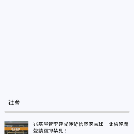
社會
兆基屋管李建成涉背信案滾雪球 北檢晚間
聲請羈押禁見！