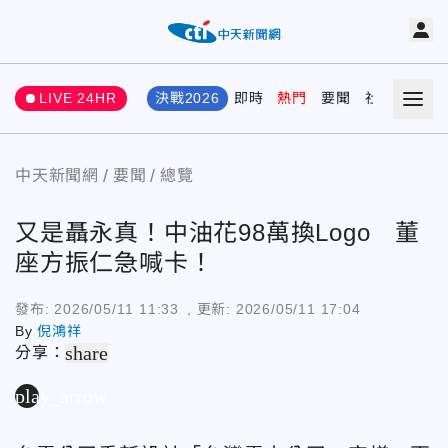
LIVE 24HR
決戰2026
即時
熱門
要聞
社會
娛樂
中天新聞網
要聞
總覽
又是聶永真！中油花98萬換Logo 董
座方振仁急喊卡！
發布:
2026/05/11 11:33
, 更新:
2026/05/11 17:04
By
倪鴻祥
share
分享：
play_arrow