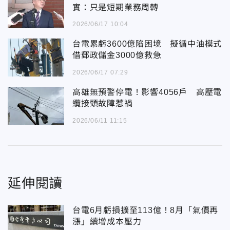
實：只是短期業務周轉
2026/06/17 10:04
台電累虧3600億陷困境 擬循中油模式
借郵政儲金3000億救急
2026/06/17 07:29
高雄無預警停電！影響4056戶 高壓電
纜接頭故障惹禍
2026/06/11 11:15
延伸閱讀
台電6月虧損擴至113億！8月「氣價再
漲」續增成本壓力