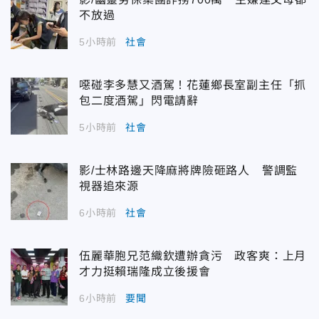
不放過
5小時前
社會
噁碰李多慧又酒駕！花蓮鄉長室副主任「抓
包二度酒駕」閃電請辭
5小時前
社會
影/士林路邊天降麻將牌險砸路人 警調監
視器追來源
6小時前
社會
伍麗華胞兄范織欽遭辦貪污 政客爽：上月
才力挺賴瑞隆成立後援會
6小時前
要聞