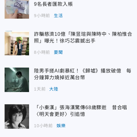
9名長者匯款入帳
9小時前
生活
詐騙慈濟10億「陳昱瑄與陳時中、陳柏惟合
照」曝光！徐巧芯震撼出手
8小時前
要聞
陸男手搓AI劇暴紅！《歸墟》播放破億 每
分鐘算力燒掉近萬台幣
1天前
大陸
「小秦漢」張海漢驚傳68歲驟逝 昔合唱
〈明天會更好〉引追憶
10小時前
娛樂