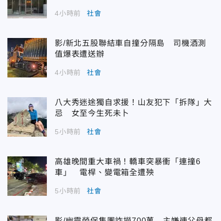
4小時前
社會
影/新北五股聯結車自撞分隔島 司機酒測
值爆表遭送辦
4小時前
社會
八大秀迷途獨自求援！山友犯下「拆隊」大
忌 女至今生死未卜
5小時前
社會
高雄晚間重大車禍！轎車突暴衝「連撞6
車」 電桿、變電箱全遭殃
5小時前
社會
影/幽靈勞保集團詐撈700萬 主嫌連父母都