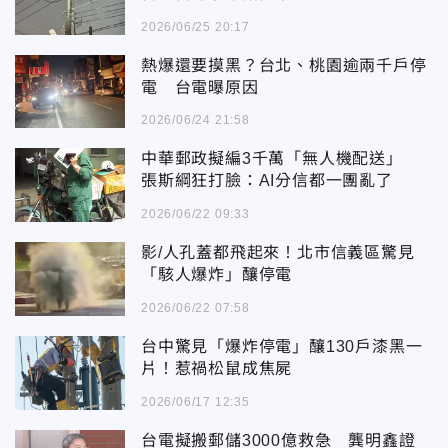
2026/06/25 20:17
熱爆還要摸黑？台北、桃園逾兩千戶停
電 台電曝原因
2026/06/24 21:58
中華郵政擬編3千萬「無人機配送」
張斯綱狂打臉：AI分信都一團亂了
2026/06/22 09:33
影/人孔蓋都飛起來！北市信義區驚見
「駭人爆炸」釀停電
2026/06/22 07:58
台中驚見「爆炸停電」釀130戶漆黑一
片！惹禍松鼠成焦屍
2026/06/17 12:35
台電擬搬郵儲3000億救急 龔明鑫證